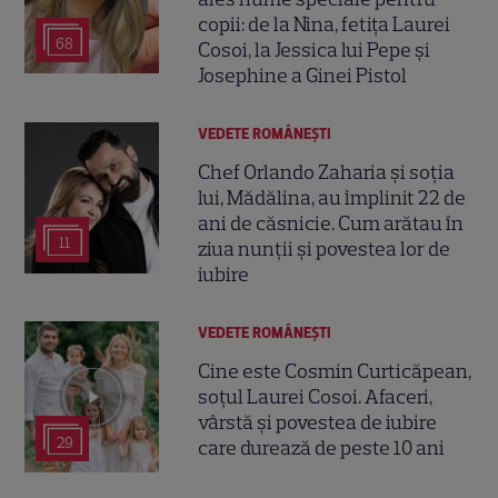
copii: de la Nina, fetița Laurei
68
Cosoi, la Jessica lui Pepe și
Josephine a Ginei Pistol
VEDETE ROMÂNEŞTI
Chef Orlando Zaharia și soția
lui, Mădălina, au împlinit 22 de
ani de căsnicie. Cum arătau în
11
ziua nunții și povestea lor de
iubire
VEDETE ROMÂNEŞTI
Cine este Cosmin Curticăpean,
soțul Laurei Cosoi. Afaceri,
vârstă și povestea de iubire
29
care durează de peste 10 ani