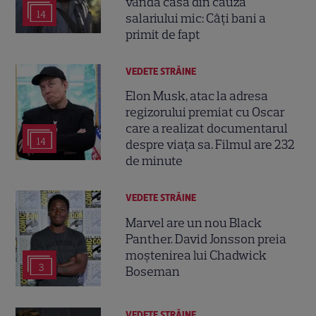
vândă casa din cauza
14
salariului mic: Câți bani a
primit de fapt
VEDETE STRĂINE
Elon Musk, atac la adresa
regizorului premiat cu Oscar
care a realizat documentarul
14
despre viața sa. Filmul are 232
de minute
VEDETE STRĂINE
Marvel are un nou Black
Panther. David Jonsson preia
moștenirea lui Chadwick
3
Boseman
VEDETE STRĂINE