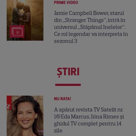
PRIME VIDEO
Jamie Campbell Bower, starul
din „Stranger Things”, intră în
universul „Stăpânul Inelelor”.
9
Ce rol legendar va interpreta în
sezonul 3
ŞTIRI
NU RATA!
A apărut revista TV Satelit nr.
16! Eda Marcus, Irina Rimes și
ghidul TV complet pentru 14
zile