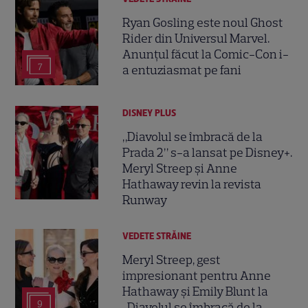
Ryan Gosling este noul Ghost
Rider din Universul Marvel.
Anunțul făcut la Comic-Con i-
7
a entuziasmat pe fani
DISNEY PLUS
„Diavolul se îmbracă de la
Prada 2” s-a lansat pe Disney+.
Meryl Streep și Anne
Hathaway revin la revista
Runway
VEDETE STRĂINE
Meryl Streep, gest
impresionant pentru Anne
Hathaway și Emily Blunt la
9
„Diavolul se îmbracă de la