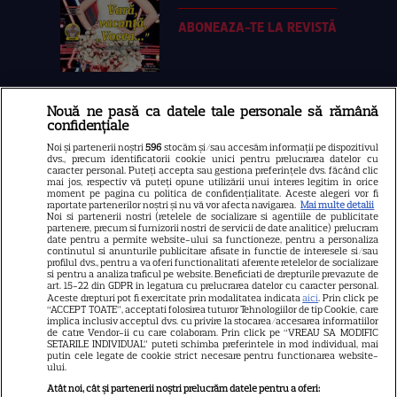
ABONEAZA-TE LA REVISTĂ
Nouă ne pasă ca datele tale personale să rămână
Libertatea
confidențiale
Libertatea pentru femei
Noi și partenerii noștri
596
stocăm și/sau accesăm informații pe dispozitivul
dvs., precum identificatorii cookie unici pentru prelucrarea datelor cu
GSP
caracter personal. Puteți accepta sau gestiona preferințele dvs. făcând clic
mai jos, respectiv vă puteți opune utilizării unui interes legitim în orice
Știri mondene
moment pe pagina cu politica de confidențialitate. Aceste alegeri vor fi
raportate partenerilor noștri și nu vă vor afecta navigarea.
Mai multe detalii
Noi si partenerii nostri (retelele de socializare si agentiile de publicitate
Avantaje
partenere, precum si furnizorii nostri de servicii de date analitice) prelucram
date pentru a permite website-ului sa functioneze, pentru a personaliza
Elle
continutul si anunturile publicitare afisate in functie de interesele si/sau
profilul dvs., pentru a va oferi functionalitati aferente retelelor de socializare
Unica
si pentru a analiza traficul pe website. Beneficiati de drepturile prevazute de
art. 15-22 din GDPR in legatura cu prelucrarea datelor cu caracter personal.
Retete practice
Aceste drepturi pot fi exercitate prin modalitatea indicata
aici
. Prin click pe
“ACCEPT TOATE”, acceptati folosirea tuturor Tehnologiilor de tip Cookie, care
implica inclusiv acceptul dvs. cu privire la stocarea/accesarea informatiilor
de catre Vendor-ii cu care colaboram. Prin click pe “VREAU SA MODIFIC
SETARILE INDIVIDUAL” puteti schimba preferintele in mod individual, mai
URMĂREȘTE-NE PE
putin cele legate de cookie strict necesare pentru functionarea website-
ului.
Atât noi, cât și partenerii noștri prelucrăm datele pentru a oferi: