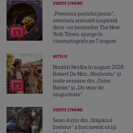
VEDETE STRĂINE
„Povestea peștelui posac”,
aventura animată inspirată
dintr-un bestseller The New
11
York Times, ajunge în
cinematografe pe 7 august
NETFLIX
Noutăți Netflix în august 2026:
Robert De Niro, „Nosferatu” și
noile sezoane din „Outer
16
Banks” și „Un veac de
singurătate”
VEDETE STRĂINE
Sean Astin din „Stăpânul
Inelelor” a fost nevoit să își