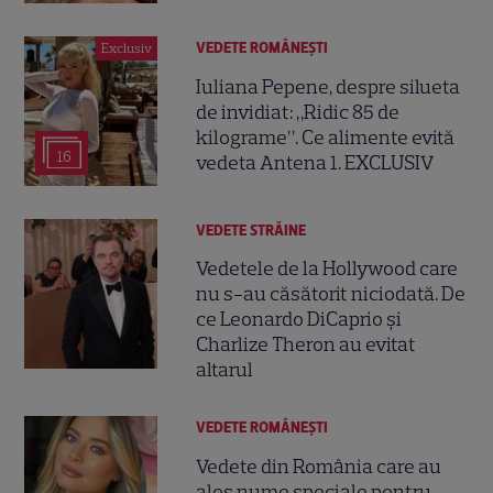
VEDETE ROMÂNEŞTI
Exclusiv
Iuliana Pepene, despre silueta
de invidiat: „Ridic 85 de
kilograme”. Ce alimente evită
16
vedeta Antena 1. EXCLUSIV
VEDETE STRĂINE
Vedetele de la Hollywood care
nu s-au căsătorit niciodată. De
ce Leonardo DiCaprio și
Charlize Theron au evitat
altarul
VEDETE ROMÂNEŞTI
Vedete din România care au
ales nume speciale pentru