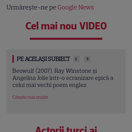
Urmărește-ne pe
Google News
Cel mai nou VIDEO
PE ACELAȘI SUBIECT
Jack Ryan: Agentul din umbră (2014).
Avia
ă a
Chris Pine și Kevin Costner, într-o cursă
lui 
contra cronometru pentru salvarea
de î
economiei americane
Citeș
Citește mai multe
Actorii turci ai