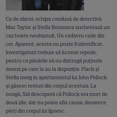
Ca de obicei, echipa condusă de detectivii
Mac Taylor şi Stella Bonasera anchetează un
caz foarte neobişnuit. Un cadavru cade din
cer. Aparent, acesta nu poate fi identificat.
Investigatorii trebuie să lucreze repede,
pentru ca păsările să nu distrugă puţinele
dovezi pe care la au la dispoziţie. Flack şi
Stella merg în apartamentul lui John Pollock
şi găsesc resturi din corpul acestuia. La
morgă, Sid descoperă că Pollock era mort de
două zile, dar nu poate afla cauza, deoarece
părţi din corpul lui lipsesc.