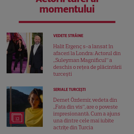
momentului
VEDETE STRĂINE
Halit Ergenç s-a lansat în
afaceri la Londra: Actorul din
„Suleyman Magnificul” a
deschis o rețea de plăcintării
turcești
SERIALE TURCEŞTI
Demet Özdemir, vedeta din
„Fata din vis”, are o poveste
impresionantă. Cum a ajuns
12
una dintre cele mai iubite
actrițe din Turcia