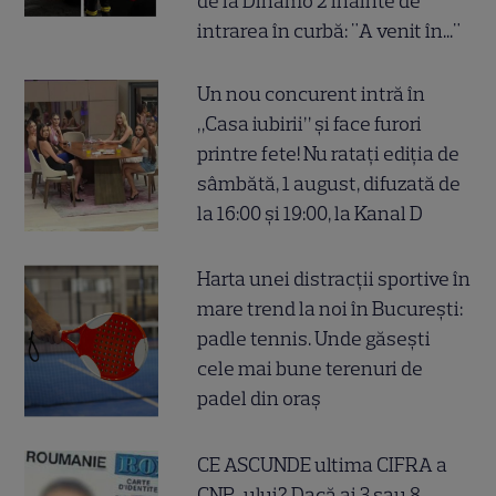
de la Dinamo 2 înainte de
intrarea în curbă: "A venit în..."
Un nou concurent intră în
„Casa iubirii” și face furori
printre fete! Nu ratați ediția de
sâmbătă, 1 august, difuzată de
la 16:00 și 19:00, la Kanal D
Harta unei distracții sportive în
mare trend la noi în București:
padle tennis. Unde găsești
cele mai bune terenuri de
padel din oraș
CE ASCUNDE ultima CIFRA a
CNP-ului? Dacă ai 3 sau 8