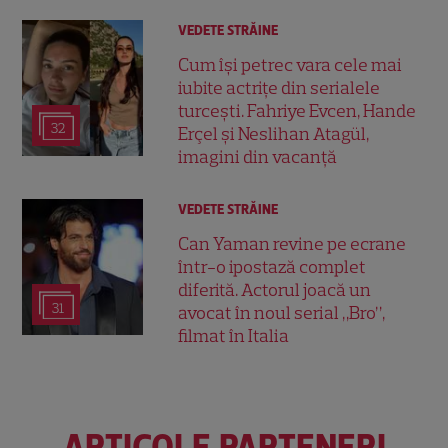
VEDETE STRĂINE
Cum își petrec vara cele mai
iubite actrițe din serialele
turcești. Fahriye Evcen, Hande
32
Erçel și Neslihan Atagül,
imagini din vacanță
VEDETE STRĂINE
Can Yaman revine pe ecrane
într-o ipostază complet
diferită. Actorul joacă un
31
avocat în noul serial „Bro”,
filmat în Italia
ARTICOLE PARTENERI