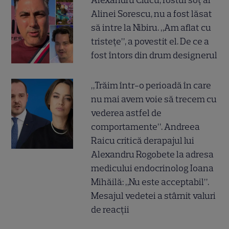
Alexandru Ciucu, fostul soț al
Alinei Sorescu, nu a fost lăsat
să intre la Nibiru. „Am aflat cu
tristețe”, a povestit el. De ce a
fost întors din drum designerul
„Trăim într-o perioadă în care
nu mai avem voie să trecem cu
vederea astfel de
comportamente”. Andreea
Raicu critică derapajul lui
Alexandru Rogobete la adresa
medicului endocrinolog Ioana
Mihăilă: „Nu este acceptabil”.
Mesajul vedetei a stârnit valuri
de reacții