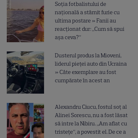
Soția fotbalistului de
națională a stârnit furie cu
ultima postare » Fanii au
reacționat dur: „Cum să spui
așa ceva?”
Dusterul produs la Mioveni,
liderul pieței auto din Ucraina
» Câte exemplare au fost
cumpărate în acest an
Alexandru Ciucu, fostul soț al
Alinei Sorescu, nu a fost lăsat
să intre la Nibiru. „Am aflat cu
tristețe”, a povestit el. De ce a