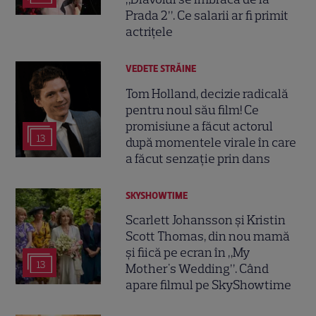
Prada 2”. Ce salarii ar fi primit
actrițele
VEDETE STRĂINE
Tom Holland, decizie radicală
pentru noul său film! Ce
promisiune a făcut actorul
13
după momentele virale în care
a făcut senzație prin dans
SKYSHOWTIME
Scarlett Johansson și Kristin
Scott Thomas, din nou mamă
și fiică pe ecran în „My
13
Mother's Wedding”. Când
apare filmul pe SkyShowtime