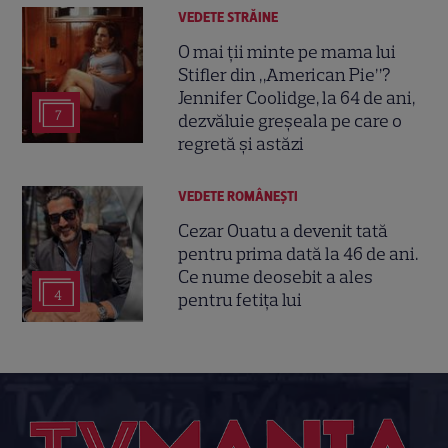
VEDETE STRĂINE
O mai ții minte pe mama lui
Stifler din „American Pie”?
Jennifer Coolidge, la 64 de ani,
7
dezvăluie greșeala pe care o
regretă și astăzi
VEDETE ROMÂNEŞTI
Cezar Ouatu a devenit tată
pentru prima dată la 46 de ani.
Ce nume deosebit a ales
4
pentru fetița lui