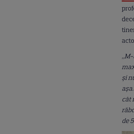
prof
dece
tine
acto
„M-a
maxi
și n
așa.
cât 
răbd
de 5