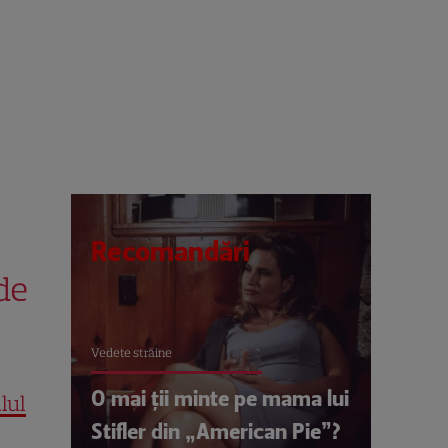
Recomandări
de
Vedete străine
O mai ții minte pe mama lui
lul
Stifler din „American Pie”?