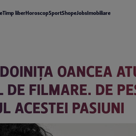
te
Timp liber
Horoscop
Sport
Shop
eJobs
Imobiliare
 DOINIȚA OANCEA A
L DE FILMARE. DE P
UL ACESTEI PASIUNI