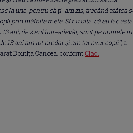
sc la una, pentru că ți-am zis, trecând atâtea s
opii prin mâinile mele. Si nu uita, că eu fac asta
 13 ani, de 2 ani într-adevăr, sunt pe numele m
de 13 ani am tot predat și am tot avut copii”,
a
arat Doinița Oancea, conform
Ciao.