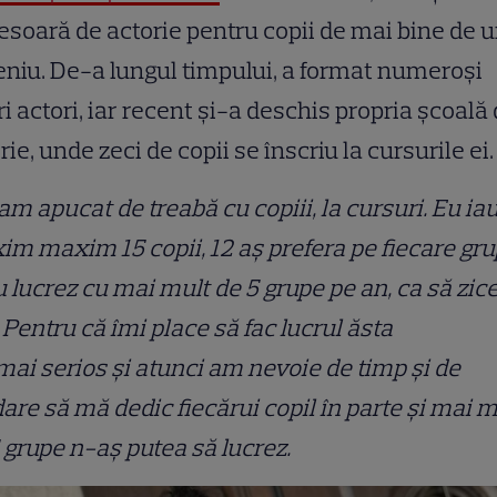
esoară de actorie pentru copii de mai bine de 
niu. De-a lungul timpului, a format numeroși
ri actori, iar recent și-a deschis propria școală
rie, unde zeci de copii se înscriu la cursurile ei.
m apucat de treabă cu copiii, la cursuri. Eu ia
m maxim 15 copii, 12 aș prefera pe fiecare gr
u lucrez cu mai mult de 5 grupe pe an, ca să zi
 Pentru că îmi place să fac lucrul ăsta
mai serios și atunci am nevoie de timp și de
are să mă dedic fiecărui copil în parte și mai m
 grupe n-aș putea să lucrez.