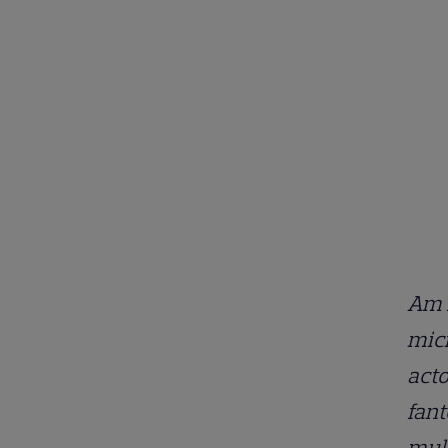
Am f
mici
acto
fant
mult