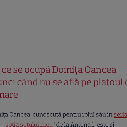
 ce se ocupă Doinița Oancea
unci când nu se află pe platoul 
lmare
ița Oancea, cunoscută pentru rolul său în
seria
 – soția soțului meu”
de la Antena 1, este și