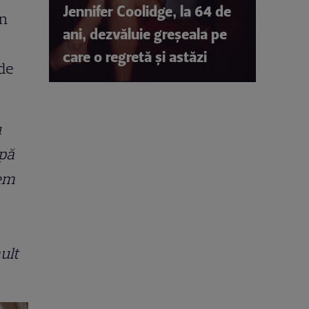
Jennifer Coolidge, la 64 de
un
ani, dezvăluie greșeala pe
care o regretă și astăzi
 de
u
upă
cem
ult