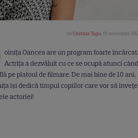
de
Cristina Țapu
,
01 noiembrie 202
D
oinița Oancea are un program foarte încărcat
Actrița a dezvăluit cu ce se ocupă atunci cân
flă pe platoul de filmare. De mai bine de 10 ani,
ița își dedică timpul copiilor care vor să învețe
ele actoriei!