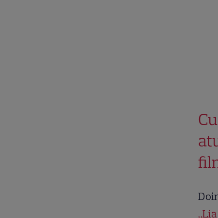
Cu
at
fi
Doin
„Lia