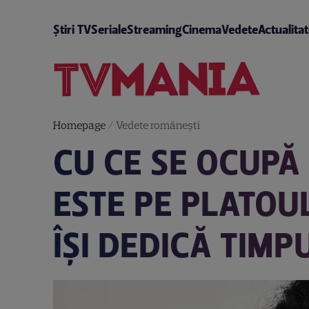
Știri TV
Seriale
Streaming
Cinema
Vedete
Actualita
Homepage
/
Vedete româneşti
CU CE SE OCUPĂ
ESTE PE PLATOU
ÎȘI DEDICĂ TIMP