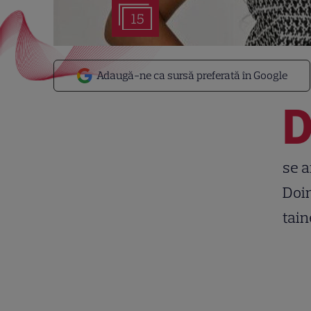
15
Adaugă-ne ca sursă preferată în Google
se a
Doin
tain