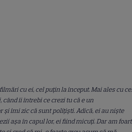
ilmări cu ei, cel puțin la început. Mai ales cu ce
, când îi întrebi ce crezi tu că e un
r și îmi zic că sunt polițiști. Adică, ei au niște
ezii așa în capul lor, ei fiind micuți. Dar am foar
e și cred că mi-e foarte greu acum să mă