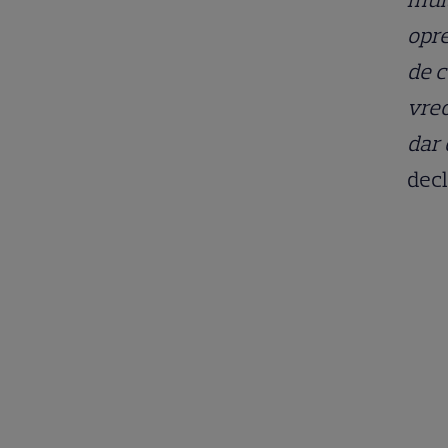
opre
de c
vreo
dar 
decl