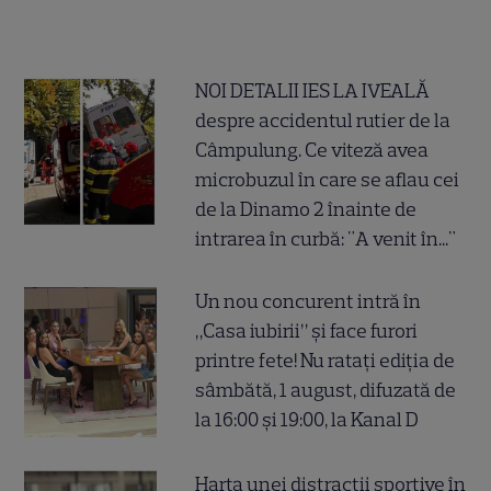
NOI DETALII IES LA IVEALĂ
despre accidentul rutier de la
Câmpulung. Ce viteză avea
microbuzul în care se aflau cei
de la Dinamo 2 înainte de
intrarea în curbă: "A venit în..."
Un nou concurent intră în
„Casa iubirii” și face furori
printre fete! Nu ratați ediția de
sâmbătă, 1 august, difuzată de
la 16:00 și 19:00, la Kanal D
Harta unei distracții sportive în