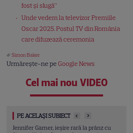
fost și slugă”
Unde vedem la televizor Premiile
Oscar 2025. Postul TV din România
care difuzează ceremonia
Simon Baker
Urmărește-ne pe
Google News
Cel mai nou VIDEO
PE ACELAȘI SUBIECT
in
Jennifer Garner, ieșire rară la prânz cu
Eren