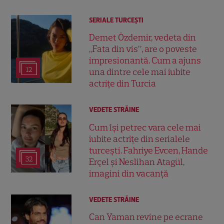
SERIALE TURCEŞTI
Demet Özdemir, vedeta din
„Fata din vis”, are o poveste
impresionantă. Cum a ajuns
12
una dintre cele mai iubite
actrițe din Turcia
VEDETE STRĂINE
Cum își petrec vara cele mai
iubite actrițe din serialele
turcești. Fahriye Evcen, Hande
32
Erçel și Neslihan Atagül,
imagini din vacanță
VEDETE STRĂINE
Can Yaman revine pe ecrane