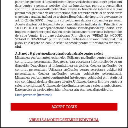
partenere, precum si furnizorii nostri de servicii de date analitice) prelucram
ARTICOLE PARTENERI
date pentru a permite website-ului sa functioneze, pentru a personaliza
continutul si anunturile publicitare afisate in functie de interesele si/sau
profilul dvs., pentru a va oferi functionalitati aferente retelelor de socializare
si pentru a analiza traficul pe website. Beneficiati de drepturile prevazute de
art. 15-22 din GDPR in legatura cu prelucrarea datelor cu caracter personal.
Aceste drepturi pot fi exercitate prin modalitatea indicata
aici
. Prin click pe
“ACCEPT TOATE”, acceptati folosirea tuturor Tehnologiilor de tip Cookie, care
Horoscop Urania | Previziuni
implica inclusiv acceptul dvs. cu privire la stocarea/accesarea informatiilor
de catre Vendor-ii cu care colaboram. Prin click pe “VREAU SA MODIFIC
astrologice pentru perioada 1 –
SETARILE INDIVIDUAL” puteti schimba preferintele in mod individual, mai
putin cele legate de cookie strict necesare pentru functionarea website-
ului.
7 august 2026. Venus va intra
Atât noi, cât și partenerii noștri prelucrăm datele pentru a oferi:
în zodia Balanței
Măsurarea performanței reclamelor. Utilizarea profilurilor pentru selectarea
conținutului personalizat. Stocarea și/sau accesarea informațiilor de pe un
dispozitiv. Dezvoltarea și îmbunătățirea serviciilor. Crearea profilurilor de
conținut personalizat. Utilizarea profilurilor pentru selectarea publicității
personalizate. Crearea profilurilor pentru publicitate personalizată.
Măsurarea performanței conținutului. Înțelegerea publicului prin statistici
Loto 6/49 din 2 august
sau combinații de date din surse diferite. Utilizarea datelor limitate pentru a
selecta conținutul. Utilizarea de date limitate pentru a selecta publicitatea.
2026. Report de peste 9
Date precise de geolocație și identificarea prin scanarea dispozitivului.
milioane de euro la 6/49,
Listă parteneri (furnizori)
categoria I
ACCEPT TOATE
VREAU SA MODIFIC SETARILE INDIVIDUAL
Cum coci vinetele la bloc, fără