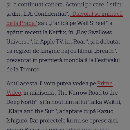
și-a continuat cariera. Actorul pe care-l știm
și din „L.A. Confidential”,
„Diavolul se îmbracă
de la Prada”
sau „Panică pe Wall Street” a
apărut recent la Netflix, în „Boy Swallows
Universe”, la Apple TV, în „Roar”, și a debutat
ca regizor de lungmetraj cu filmul „Breath”,
prezentat în premieră mondială la Festivalul
de la Toronto.
Anul acesta, îl vom putea vedea pe
Prime
Video
, în miniseria „The Narrow Road to the
Deep North”, și în noul film al lui Taika Waititi,
„Klara and the Sun”, adaptare după Kazuo
Ishiguro. Dar proiectele lui nu se opresc aici,
Simon Baker va regiza adaptarea pentru