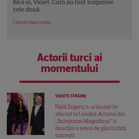
a 64
fiica ei, Violet. Cum au fost surprinse
Turci
cele două
fost 
Citește mai multe
Citeș
Actorii turci ai
momentului
VEDETE STRĂINE
Halit Ergenç s-a lansat în
afaceri la Londra: Actorul din
„Suleyman Magnificul” a
deschis o rețea de plăcintării
turcești