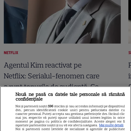
NETFLIX
S
Agentul Kim reactivat pe
Netflix: Serialul-fenomen care
a rupt topurile de audiență. Ce
Nouă ne pasă ca datele tale personale să rămână
șanse sunt pentru Sezonul 2
confidențiale
Noi și partenerii noștri
596
stocăm și/sau accesăm informații pe dispozitivul
dvs., precum identificatorii cookie unici pentru prelucrarea datelor cu
caracter personal. Puteți accepta sau gestiona preferințele dvs. făcând clic
mai jos, respectiv vă puteți opune utilizării unui interes legitim în orice
moment pe pagina cu politica de confidențialitate. Aceste alegeri vor fi
raportate partenerilor noștri și nu vă vor afecta navigarea.
Mai multe detalii
Noi si partenerii nostri (retelele de socializare si agentiile de publicitate