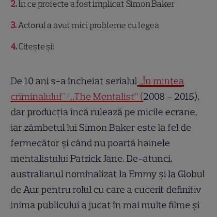
2
În ce proiecte a fost implicat Simon Baker
3
Actorul a avut mici probleme cu legea
4
Citește și:
De 10 ani s-a încheiat serialul
„În mintea
criminalului”/„The Mentalist” (
2008 – 2015),
dar producția încă rulează pe micile ecrane,
iar zâmbetul lui Simon Baker este la fel de
fermecător și când nu poartă hainele
mentalistului Patrick Jane. De-atunci,
australianul nominalizat la Emmy și la Globul
de Aur pentru rolul cu care a cucerit definitiv
inima publicului a jucat în mai multe filme și