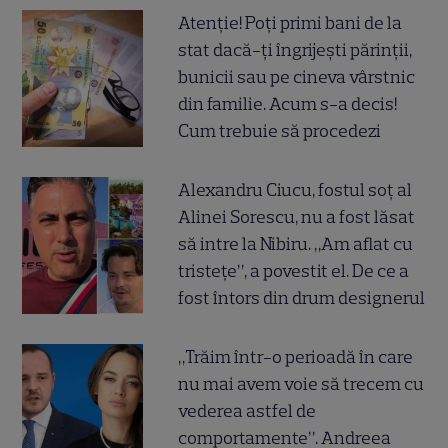
Atenție! Poți primi bani de la
stat dacă-ți îngrijești părinții,
bunicii sau pe cineva vârstnic
din familie. Acum s-a decis!
Cum trebuie să procedezi
Alexandru Ciucu, fostul soț al
Alinei Sorescu, nu a fost lăsat
să intre la Nibiru. „Am aflat cu
tristețe”, a povestit el. De ce a
fost întors din drum designerul
„Trăim într-o perioadă în care
nu mai avem voie să trecem cu
vederea astfel de
comportamente”. Andreea