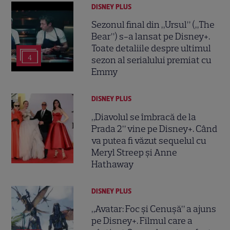
DISNEY PLUS
Sezonul final din „Ursul” („The
Bear”) s-a lansat pe Disney+.
Toate detaliile despre ultimul
4
sezon al serialului premiat cu
Emmy
DISNEY PLUS
„Diavolul se îmbracă de la
Prada 2” vine pe Disney+. Când
va putea fi văzut sequelul cu
Meryl Streep și Anne
Hathaway
DISNEY PLUS
„Avatar: Foc și Cenușă” a ajuns
pe Disney+. Filmul care a