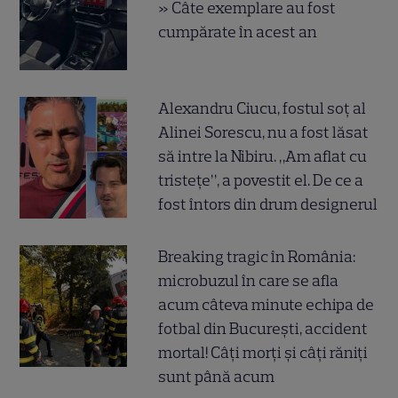
» Câte exemplare au fost
cumpărate în acest an
Alexandru Ciucu, fostul soț al
Alinei Sorescu, nu a fost lăsat
să intre la Nibiru. „Am aflat cu
tristețe”, a povestit el. De ce a
fost întors din drum designerul
Breaking tragic în România:
microbuzul în care se afla
acum câteva minute echipa de
fotbal din București, accident
mortal! Câți morți și câți răniți
sunt până acum