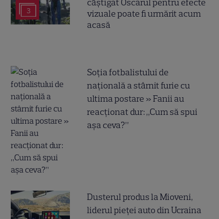
câștigat Oscarul pentru efecte
3
vizuale poate fi urmărit acum
acasă
Soția fotbalistului de
națională a stârnit furie cu
ultima postare » Fanii au
reacționat dur: „Cum să spui
așa ceva?”
Dusterul produs la Mioveni,
liderul pieței auto din Ucraina