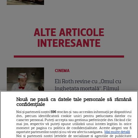
ALTE ARTICOLE
INTERESANTE
CINEMA
Eli Roth revine cu „Omul cu
înghețata mortală”. Filmul
horror în care copiii devin
Nouă ne pasă ca datele tale personale să rămână
5
criminali după ce mănâncă
confidențiale
înghețată
Noi și partenerii noștri
596
stocăm și/sau accesăm informații pe dispozitivul
dvs., precum identificatorii cookie unici pentru prelucrarea datelor cu
caracter personal. Puteți accepta sau gestiona preferințele dvs. făcând clic
mai jos, respectiv vă puteți opune utilizării unui interes legitim în orice
VEDETE STRĂINE
moment pe pagina cu politica de confidențialitate. Aceste alegeri vor fi
raportate partenerilor noștri și nu vă vor afecta navigarea.
Mai multe detalii
„Povestea peștelui posac”,
Noi si partenerii nostri (retelele de socializare si agentiile de publicitate