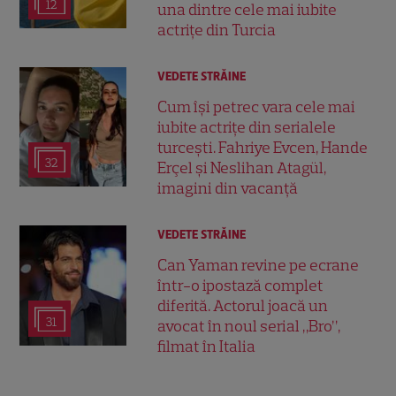
12
una dintre cele mai iubite
actrițe din Turcia
VEDETE STRĂINE
Cum își petrec vara cele mai
iubite actrițe din serialele
turcești. Fahriye Evcen, Hande
32
Erçel și Neslihan Atagül,
imagini din vacanță
VEDETE STRĂINE
Can Yaman revine pe ecrane
într-o ipostază complet
diferită. Actorul joacă un
31
avocat în noul serial „Bro”,
filmat în Italia