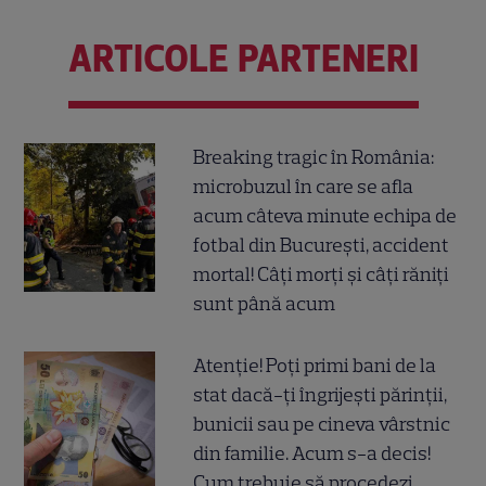
ARTICOLE PARTENERI
Breaking tragic în România:
microbuzul în care se afla
acum câteva minute echipa de
fotbal din București, accident
mortal! Câți morți și câți răniți
sunt până acum
Atenție! Poți primi bani de la
stat dacă-ți îngrijești părinții,
bunicii sau pe cineva vârstnic
din familie. Acum s-a decis!
Cum trebuie să procedezi