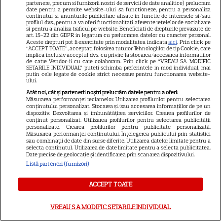
partenere, precum si furnizorii nostri de servicii de date analitice) prelucram
aventura animată inspirată
date pentru a permite website-ului sa functioneze, pentru a personaliza
continutul si anunturile publicitare afisate in functie de interesele si/sau
dintr-un bestseller The New
profilul dvs., pentru a va oferi functionalitati aferente retelelor de socializare
si pentru a analiza traficul pe website. Beneficiati de drepturile prevazute de
11
York Times, ajunge în
art. 15-22 din GDPR in legatura cu prelucrarea datelor cu caracter personal.
cinematografe pe 7 august
Aceste drepturi pot fi exercitate prin modalitatea indicata
aici
. Prin click pe
“ACCEPT TOATE”, acceptati folosirea tuturor Tehnologiilor de tip Cookie, care
implica inclusiv acceptul dvs. cu privire la stocarea/accesarea informatiilor
de catre Vendor-ii cu care colaboram. Prin click pe “VREAU SA MODIFIC
SETARILE INDIVIDUAL” puteti schimba preferintele in mod individual, mai
NETFLIX
putin cele legate de cookie strict necesare pentru functionarea website-
ului.
Noutăți Netflix în august 2026:
Atât noi, cât și partenerii noștri prelucrăm datele pentru a oferi:
Robert De Niro, „Nosferatu” și
Măsurarea performanței reclamelor. Utilizarea profilurilor pentru selectarea
conținutului personalizat. Stocarea și/sau accesarea informațiilor de pe un
noile sezoane din „Outer
dispozitiv. Dezvoltarea și îmbunătățirea serviciilor. Crearea profilurilor de
16
Banks” și „Un veac de
conținut personalizat. Utilizarea profilurilor pentru selectarea publicității
personalizate. Crearea profilurilor pentru publicitate personalizată.
singurătate”
Măsurarea performanței conținutului. Înțelegerea publicului prin statistici
sau combinații de date din surse diferite. Utilizarea datelor limitate pentru a
selecta conținutul. Utilizarea de date limitate pentru a selecta publicitatea.
Date precise de geolocație și identificarea prin scanarea dispozitivului.
VEDETE STRĂINE
Listă parteneri (furnizori)
Sean Astin din „Stăpânul
ACCEPT TOATE
Inelelor” a fost nevoit să își
vândă casa din cauza
14
VREAU SA MODIFIC SETARILE INDIVIDUAL
salariului mic: Câți bani a
primit de fapt