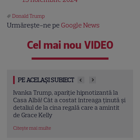
Donald Trump
Urmărește-ne pe
Google News
Cel mai nou VIDEO
PE ACELAȘI SUBIECT
la
Cât costă rochia purtată de Melania
Cât 
tă și
Trump la cina cu Regele Charles. Suma
cost
tit
amețitoare plătită pentru ținuta Dior
Rege
apar
Citește mai multe
Citeș