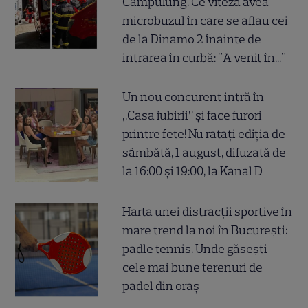
Câmpulung. Ce viteză avea
microbuzul în care se aflau cei
de la Dinamo 2 înainte de
intrarea în curbă: "A venit în..."
Un nou concurent intră în
„Casa iubirii” și face furori
printre fete! Nu ratați ediția de
sâmbătă, 1 august, difuzată de
la 16:00 și 19:00, la Kanal D
Harta unei distracții sportive în
mare trend la noi în București:
padle tennis. Unde găsești
cele mai bune terenuri de
padel din oraș