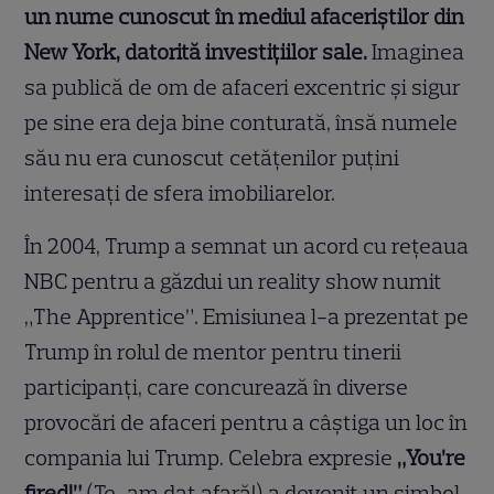
un nume cunoscut în mediul afaceriștilor din
New York, datorită investițiilor sale.
Imaginea
sa publică de om de afaceri excentric și sigur
pe sine era deja bine conturată, însă numele
său nu era cunoscut cetățenilor puțini
interesați de sfera imobiliarelor.
În 2004, Trump a semnat un acord cu rețeaua
NBC pentru a găzdui un reality show numit
„The Apprentice”. Emisiunea l-a prezentat pe
Trump în rolul de mentor pentru tinerii
participanți, care concurează în diverse
provocări de afaceri pentru a câștiga un loc în
compania lui Trump. Celebra expresie
„You’re
fired!”
(Te-am dat afară!) a devenit un simbol