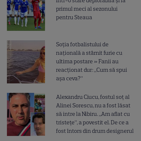
într-o stare deplorabilă și la
primul meci al sezonului
pentru Steaua
Soția fotbalistului de
națională a stârnit furie cu
ultima postare » Fanii au
reacționat dur: „Cum să spui
așa ceva?”
Alexandru Ciucu, fostul soț al
Alinei Sorescu, nu a fost lăsat
să intre la Nibiru. „Am aflat cu
tristețe”, a povestit el. De ce a
fost întors din drum designerul