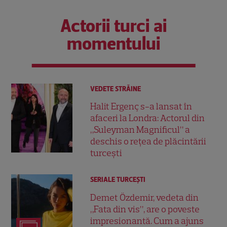
Actorii turci ai
momentului
VEDETE STRĂINE
Halit Ergenç s-a lansat în
afaceri la Londra: Actorul din
„Suleyman Magnificul” a
deschis o rețea de plăcintării
turcești
SERIALE TURCEŞTI
Demet Özdemir, vedeta din
„Fata din vis”, are o poveste
impresionantă. Cum a ajuns