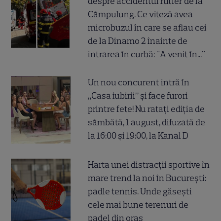
despre accidentul rutier de la
Câmpulung. Ce viteză avea
microbuzul în care se aflau cei
de la Dinamo 2 înainte de
intrarea în curbă: "A venit în..."
Un nou concurent intră în
„Casa iubirii” și face furori
printre fete! Nu ratați ediția de
sâmbătă, 1 august, difuzată de
la 16:00 și 19:00, la Kanal D
Harta unei distracții sportive în
mare trend la noi în București:
padle tennis. Unde găsești
cele mai bune terenuri de
padel din oraș