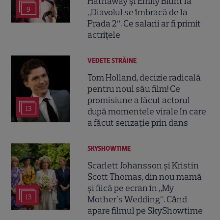
Hathaway și Emily Blunt la
9
„Diavolul se îmbracă de la
Prada 2”. Ce salarii ar fi primit
actrițele
VEDETE STRĂINE
Tom Holland, decizie radicală
pentru noul său film! Ce
promisiune a făcut actorul
13
după momentele virale în care
a făcut senzație prin dans
SKYSHOWTIME
Scarlett Johansson și Kristin
Scott Thomas, din nou mamă
și fiică pe ecran în „My
13
Mother's Wedding”. Când
apare filmul pe SkyShowtime