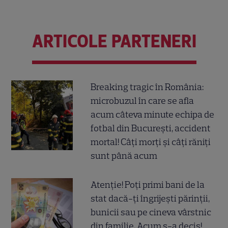
ARTICOLE PARTENERI
Breaking tragic în România:
microbuzul în care se afla
acum câteva minute echipa de
fotbal din București, accident
mortal! Câți morți și câți răniți
sunt până acum
Atenție! Poți primi bani de la
stat dacă-ți îngrijești părinții,
bunicii sau pe cineva vârstnic
din familie. Acum s-a decis!