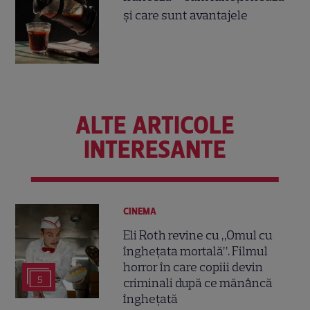
și care sunt avantajele
ALTE ARTICOLE
INTERESANTE
CINEMA
Eli Roth revine cu „Omul cu
înghețata mortală”. Filmul
horror în care copiii devin
5
criminali după ce mănâncă
înghețată