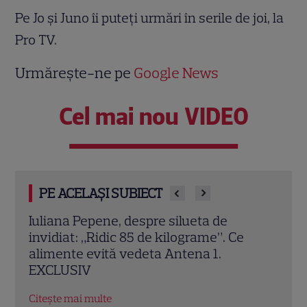
Pe Jo și Juno îi puteți urmări în serile de joi, la
Pro TV.
Urmărește-ne pe
Google News
Cel mai nou VIDEO
PE ACELAȘI SUBIECT
Vedetele de la Hollywood care nu s-au
„Pov
căsătorit niciodată. De ce Leonardo
anim
DiCaprio și Charlize Theron au evitat
The 
altarul
cine
Citește mai multe
Citeș