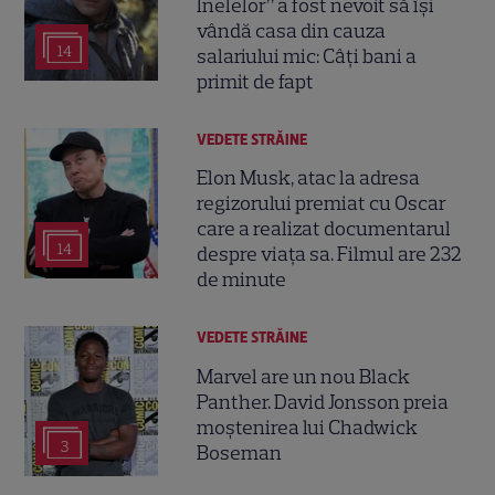
Inelelor” a fost nevoit să își
vândă casa din cauza
14
salariului mic: Câți bani a
primit de fapt
VEDETE STRĂINE
Elon Musk, atac la adresa
regizorului premiat cu Oscar
care a realizat documentarul
14
despre viața sa. Filmul are 232
de minute
VEDETE STRĂINE
Marvel are un nou Black
Panther. David Jonsson preia
moștenirea lui Chadwick
3
Boseman