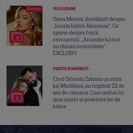
TELEVIZIUNE
Exclusiv
Oana Monea, dezvăluiri despre
„Insula Iubirii: Reuniuni”. Ce
spune despre foștii
16
concurenți: „Anumite lucruri
au rămas nerezolvate”
EXCLUSIV
VEDETE ROMÂNEŞTI
Chef Orlando Zaharia și soția
lui, Mădălina, au împlinit 22 de
ani de căsnicie. Cum arătau în
11
ziua nunții și povestea lor de
iubire