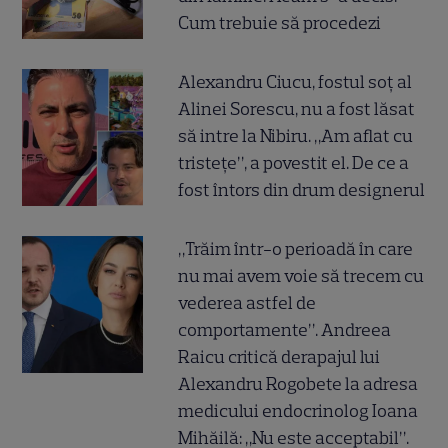
Cum trebuie să procedezi
Alexandru Ciucu, fostul soț al
Alinei Sorescu, nu a fost lăsat
să intre la Nibiru. „Am aflat cu
tristețe”, a povestit el. De ce a
fost întors din drum designerul
„Trăim într-o perioadă în care
nu mai avem voie să trecem cu
vederea astfel de
comportamente”. Andreea
Raicu critică derapajul lui
Alexandru Rogobete la adresa
medicului endocrinolog Ioana
Mihăilă: „Nu este acceptabil”.