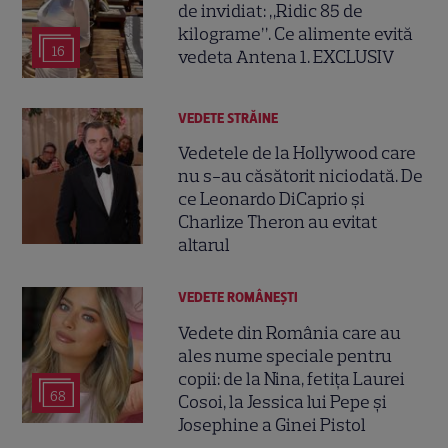
de invidiat: „Ridic 85 de
kilograme”. Ce alimente evită
16
vedeta Antena 1. EXCLUSIV
VEDETE STRĂINE
Vedetele de la Hollywood care
nu s-au căsătorit niciodată. De
ce Leonardo DiCaprio și
Charlize Theron au evitat
altarul
VEDETE ROMÂNEŞTI
Vedete din România care au
ales nume speciale pentru
copii: de la Nina, fetița Laurei
68
Cosoi, la Jessica lui Pepe și
Josephine a Ginei Pistol