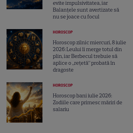
evite impulsivitatea, iar
Balanțele sunt avertizate să
nu se joace cu focul
HOROSCOP
Horoscop zilnic miercuri, 8 iulie
2026: Leului îi merge totul din
plin, iar Berbecul trebuie să
aplice o „rețetă” probată în
dragoste
HOROSCOP
Horoscop bani iulie 2026:
Zodiile care primesc măriri de
salariu