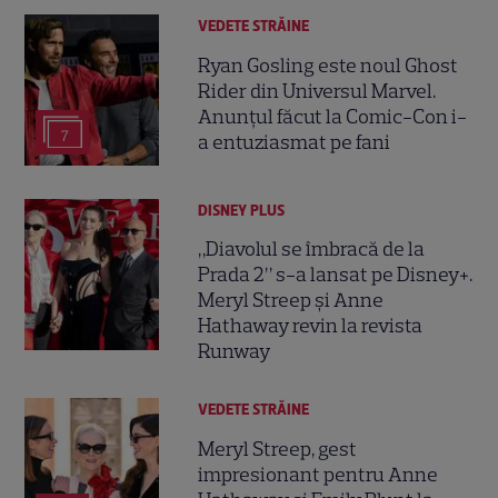
VEDETE STRĂINE
Ryan Gosling este noul Ghost
Rider din Universul Marvel.
Anunțul făcut la Comic-Con i-
7
a entuziasmat pe fani
DISNEY PLUS
„Diavolul se îmbracă de la
Prada 2” s-a lansat pe Disney+.
Meryl Streep și Anne
Hathaway revin la revista
Runway
VEDETE STRĂINE
Meryl Streep, gest
impresionant pentru Anne