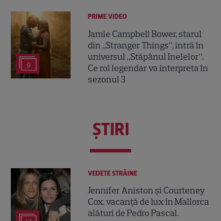
PRIME VIDEO
Jamie Campbell Bower, starul
din „Stranger Things”, intră în
universul „Stăpânul Inelelor”.
9
Ce rol legendar va interpreta în
sezonul 3
ŞTIRI
VEDETE STRĂINE
Jennifer Aniston și Courteney
Cox, vacanță de lux în Mallorca
alături de Pedro Pascal.