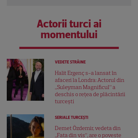
Actorii turci ai
momentului
VEDETE STRĂINE
Halit Ergenç s-a lansat în
afaceri la Londra: Actorul din
„Suleyman Magnificul” a
deschis o rețea de plăcintării
turcești
SERIALE TURCEŞTI
Demet Özdemir, vedeta din
„Fata din vis”, are o poveste