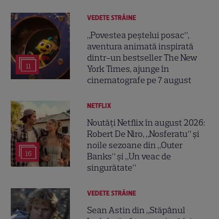
VEDETE STRĂINE
„Povestea peștelui posac”,
aventura animată inspirată
dintr-un bestseller The New
11
York Times, ajunge în
cinematografe pe 7 august
NETFLIX
Noutăți Netflix în august 2026:
Robert De Niro, „Nosferatu” și
noile sezoane din „Outer
16
Banks” și „Un veac de
singurătate”
VEDETE STRĂINE
Sean Astin din „Stăpânul