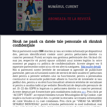
NUMĂRUL CURENT
ABONEAZA-TE LA REVISTĂ
Nouă ne pasă ca datele tale personale să rămână
Libertatea
confidențiale
Libertatea pentru femei
Noi și partenerii noștri
596
stocăm și/sau accesăm informații pe dispozitivul
dvs., precum identificatorii cookie unici pentru prelucrarea datelor cu
GSP
caracter personal. Puteți accepta sau gestiona preferințele dvs. făcând clic
mai jos, respectiv vă puteți opune utilizării unui interes legitim în orice
Știri mondene
moment pe pagina cu politica de confidențialitate. Aceste alegeri vor fi
raportate partenerilor noștri și nu vă vor afecta navigarea.
Mai multe detalii
Noi si partenerii nostri (retelele de socializare si agentiile de publicitate
Avantaje
partenere, precum si furnizorii nostri de servicii de date analitice) prelucram
date pentru a permite website-ului sa functioneze, pentru a personaliza
Elle
continutul si anunturile publicitare afisate in functie de interesele si/sau
profilul dvs., pentru a va oferi functionalitati aferente retelelor de socializare
Unica
si pentru a analiza traficul pe website. Beneficiati de drepturile prevazute de
art. 15-22 din GDPR in legatura cu prelucrarea datelor cu caracter personal.
Retete practice
Aceste drepturi pot fi exercitate prin modalitatea indicata
aici
. Prin click pe
“ACCEPT TOATE”, acceptati folosirea tuturor Tehnologiilor de tip Cookie, care
implica inclusiv acceptul dvs. cu privire la stocarea/accesarea informatiilor
de catre Vendor-ii cu care colaboram. Prin click pe “VREAU SA MODIFIC
SETARILE INDIVIDUAL” puteti schimba preferintele in mod individual, mai
URMĂREȘTE-NE PE