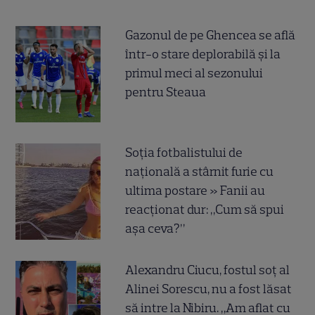
Gazonul de pe Ghencea se află
într-o stare deplorabilă și la
primul meci al sezonului
pentru Steaua
Soția fotbalistului de
națională a stârnit furie cu
ultima postare » Fanii au
reacționat dur: „Cum să spui
așa ceva?”
Alexandru Ciucu, fostul soț al
Alinei Sorescu, nu a fost lăsat
să intre la Nibiru. „Am aflat cu