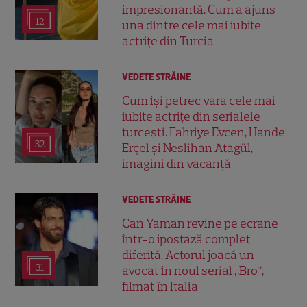
impresionantă. Cum a ajuns
12
una dintre cele mai iubite
actrițe din Turcia
VEDETE STRĂINE
Cum își petrec vara cele mai
iubite actrițe din serialele
turcești. Fahriye Evcen, Hande
32
Erçel și Neslihan Atagül,
imagini din vacanță
VEDETE STRĂINE
Can Yaman revine pe ecrane
într-o ipostază complet
diferită. Actorul joacă un
31
avocat în noul serial „Bro”,
filmat în Italia