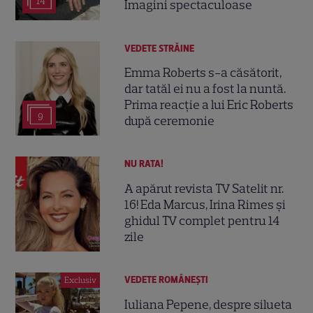
14
Imagini spectaculoase
VEDETE STRĂINE
Emma Roberts s-a căsătorit,
dar tatăl ei nu a fost la nuntă.
Prima reacție a lui Eric Roberts
9
după ceremonie
NU RATA!
A apărut revista TV Satelit nr.
16! Eda Marcus, Irina Rimes și
ghidul TV complet pentru 14
zile
VEDETE ROMÂNEŞTI
Exclusiv
Iuliana Pepene, despre silueta