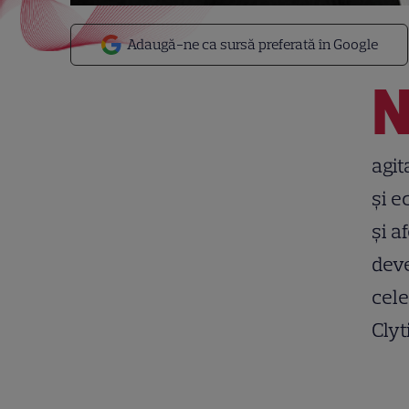
Adaugă-ne ca sursă preferată în Google
agit
și e
și a
deve
cele
Clyt