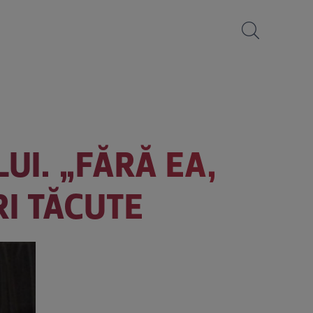
LUI. „FĂRĂ EA,
RI TĂCUTE