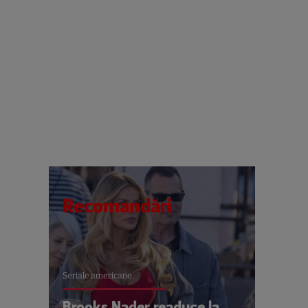
Recomandări
Seriale americane
Brooks Nader readuce la