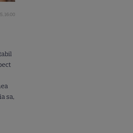
5, 16:00
tabil
spect
mea
ia sa,