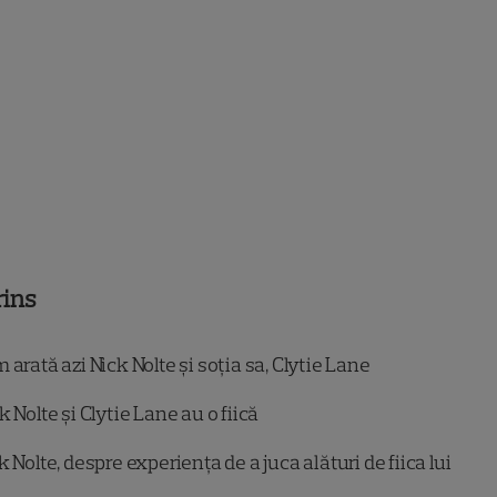
rins
arată azi Nick Nolte și soția sa, Clytie Lane
k Nolte și Clytie Lane au o fiică
k Nolte, despre experiența de a juca alături de fiica lui