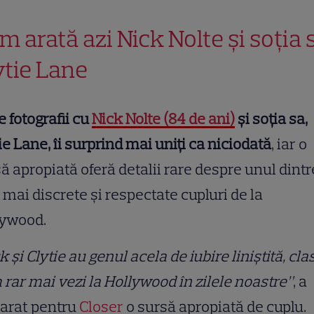
m arată azi Nick Nolte și soția 
ytie Lane
e fotografii cu
Nick Nolte (84 de ani)
și soția sa,
ie Lane, îi surprind mai uniți ca niciodată
, iar o
ă apropiată oferă detalii rare despre unul dintr
 mai discrete și respectate cupluri de la
lywood.
k și Clytie au genul acela de iubire liniștită, cla
rar mai vezi la Hollywood în zilele noastre”
, a
larat pentru
Closer
o sursă apropiată de cuplu.