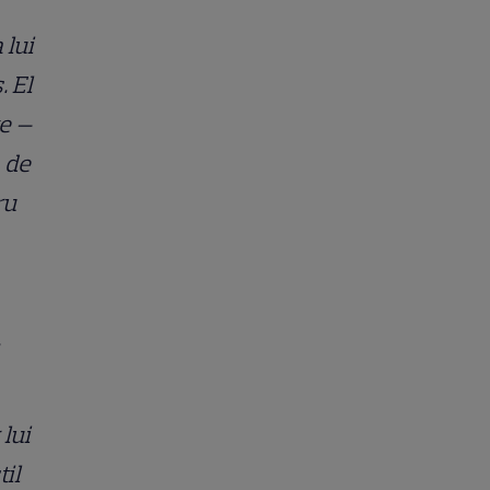
 lui
. El
te —
m de
ru
.
lui
til