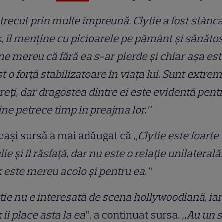
trecut prin multe împreună. Clytie a fost stânca
, îl menține cu picioarele pe pământ și sănătos
e mereu că fără ea s-ar pierde și chiar așa es
st o forță stabilizatoare în viața lui. Sunt extre
reți, dar dragostea dintre ei este evidentă pent
ine petrece timp în preajma lor.”
eași sursă a mai adăugat că
„Clytie este foarte
ulie și îl răsfață, dar nu este o relație unilaterală
 este mereu acolo și pentru ea.”
tie nu e interesată de scena hollywoodiană, iar 
 îi place asta la ea
”, a continuat sursa.
„Au un s