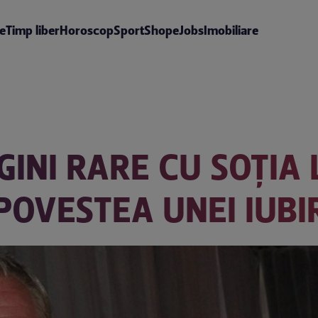
te
Timp liber
Horoscop
Sport
Shop
eJobs
Imobiliare
GINI RARE CU SOȚIA 
POVESTEA UNEI IUBI