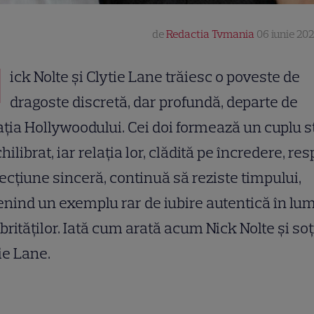
de
Redactia Tvmania
06 iunie 202
N
ick Nolte și Clytie Lane trăiesc o poveste de
dragoste discretă, dar profundă, departe de
ația Hollywoodului. Cei doi formează un cuplu s
chilibrat, iar relația lor, clădită pe încredere, re
fecțiune sinceră, continuă să reziste timpului,
nind un exemplu rar de iubire autentică în lu
brităților. Iată cum arată acum Nick Nolte și soț
ie Lane.