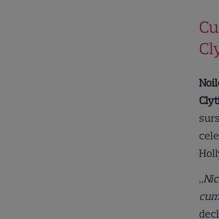
Cu
Cl
Noil
Clyt
surs
cele
Hol
„
Nic
cum 
dec