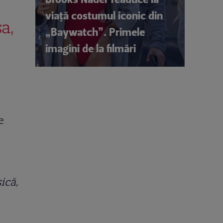
viață costumul iconic din
sa,
„Baywatch”. Primele
imagini de la filmări
e
sică,