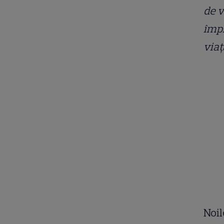
de v
împr
viaț
Noil