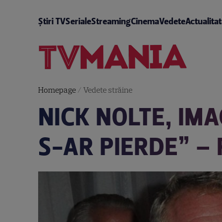
Știri TV
Seriale
Streaming
Cinema
Vedete
Actualita
Homepage
/
Vedete străine
NICK NOLTE, IMA
S-AR PIERDE” – 