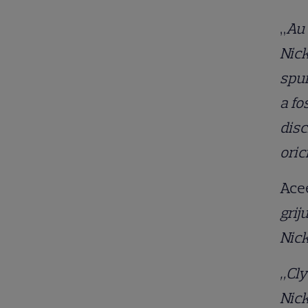
„
Au 
Nick
spun
a fo
disc
oric
Ace
grij
Nick
„Cly
Nick