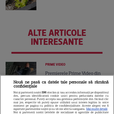
ALTE ARTICOLE
INTERESANTE
PRIME VIDEO
Premierele Prime Video din
august 2026: „Reacher”
Nouă ne pasă ca datele tale personale să rămână
sezonul 4, „Sterling Point” și
confidențiale
6
noi filme de neratat
Noi și partenerii noștri
596
stocăm și/sau accesăm informații pe dispozitivul
dvs., precum identificatorii cookie unici pentru prelucrarea datelor cu
caracter personal. Puteți accepta sau gestiona preferințele dvs. făcând clic
mai jos, respectiv vă puteți opune utilizării unui interes legitim în orice
moment pe pagina cu politica de confidențialitate. Aceste alegeri vor fi
DISNEY PLUS
raportate partenerilor noștri și nu vă vor afecta navigarea.
Mai multe detalii
Noi si partenerii nostri (retelele de socializare si agentiile de publicitate