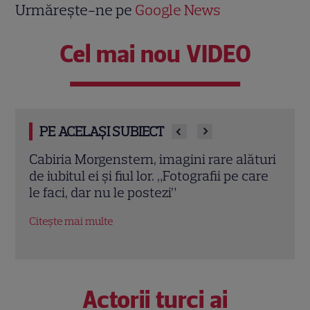
Urmărește-ne pe
Google News
Cel mai nou VIDEO
PE ACELAȘI SUBIECT
ături
Ana Bodea, declarații rare despre iubirea
Jenn
care
cu Valentin Butnaru: „Mă ține pe linia de
geme
plutire când lucrurile devin dificile”
plec
Vene
Citește mai multe
Citeș
Actorii turci ai