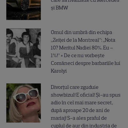
care să rivalizeze cu Mercedes
și BMW
Omul din umbră din echipa
„Zeiței de la Montreal”: „Nota
10? Meritul Nadiei 80%. Eu –
1%!” + De ce nu vorbește
Comăneci despre barbariile lui
Karolyi
Divorțul care zguduie
showbizul! E oficial! Și-au spus
adio în cel mai mare secret,
după aproape 20 de ani de
mariaj! S-a ales praful de
cuplul de aur din industria de