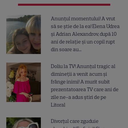
Anunțul momentului! A vrut
să se știe de la ea! Elena Udrea
și Adrian Alexandrov, după 10
ani de relație și un copil rupt
din soare au...
Doliu la TV! Anunțul tragic al
dimineții a venit acum și
frânge inimi! A murit subit
prezentatoarea TV care ani de
zile ne-a adus știri de pe
Litoral
Divorțul care zguduie