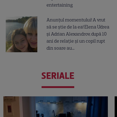
entertaining
Anunțul momentului! A vrut
să se știe de la ea! Elena Udrea
și Adrian Alexandrov, după 10
ani de relație și un copil rupt
din soare au...
SERIALE