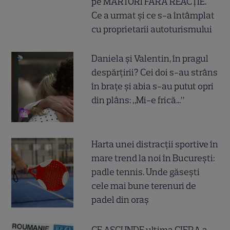
pe MARTORI FĂRĂ REACȚIE.
Ce a urmat și ce s-a întâmplat
cu proprietarii autoturismului
Daniela și Valentin, în pragul
despărțirii? Cei doi s-au strâns
în brațe și abia s-au putut opri
din plâns: „Mi-e frică...”
Harta unei distracții sportive în
mare trend la noi în București:
padle tennis. Unde găsești
cele mai bune terenuri de
padel din oraș
CE ASCUNDE ultima CIFRA a