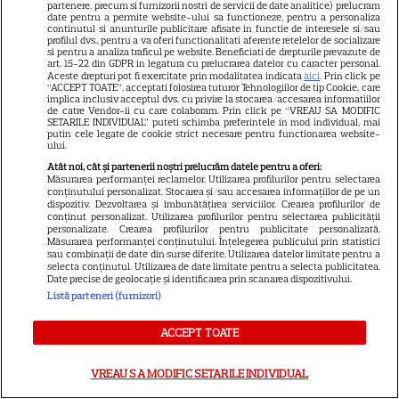
Premiere Disney+ august
partenere, precum si furnizorii nostri de servicii de date analitice) prelucram
date pentru a permite website-ului sa functioneze, pentru a personaliza
2026: „Camp Rock 3”,
continutul si anunturile publicitare afisate in functie de interesele si/sau
profilul dvs., pentru a va oferi functionalitati aferente retelelor de socializare
„Futurama” și trilogia
si pentru a analiza traficul pe website. Beneficiati de drepturile prevazute de
17
art. 15-22 din GDPR in legatura cu prelucrarea datelor cu caracter personal.
„Stăpânul Inelelor” ajung pe
Aceste drepturi pot fi exercitate prin modalitatea indicata
aici
. Prin click pe
platformă
“ACCEPT TOATE”, acceptati folosirea tuturor Tehnologiilor de tip Cookie, care
implica inclusiv acceptul dvs. cu privire la stocarea/accesarea informatiilor
de catre Vendor-ii cu care colaboram. Prin click pe “VREAU SA MODIFIC
SETARILE INDIVIDUAL” puteti schimba preferintele in mod individual, mai
DISNEY PLUS
putin cele legate de cookie strict necesare pentru functionarea website-
ului.
Premiere de neratat pe Netflix,
Atât noi, cât și partenerii noștri prelucrăm datele pentru a oferi:
Măsurarea performanței reclamelor. Utilizarea profilurilor pentru selectarea
Disney+ și SkyShowtime în
conținutului personalizat. Stocarea și/sau accesarea informațiilor de pe un
august: seriale noi, filme de
dispozitiv. Dezvoltarea și îmbunătățirea serviciilor. Crearea profilurilor de
conținut personalizat. Utilizarea profilurilor pentru selectarea publicității
15
colecție și vedete de top
personalizate. Crearea profilurilor pentru publicitate personalizată.
Măsurarea performanței conținutului. Înțelegerea publicului prin statistici
sau combinații de date din surse diferite. Utilizarea datelor limitate pentru a
selecta conținutul. Utilizarea de date limitate pentru a selecta publicitatea.
Date precise de geolocație și identificarea prin scanarea dispozitivului.
CINEMA
Listă parteneri (furnizori)
Eli Roth revine cu „Omul cu
înghețata mortală”. Filmul
ACCEPT TOATE
horror în care copiii devin
5
criminali după ce mănâncă
VREAU SA MODIFIC SETARILE INDIVIDUAL
înghețată