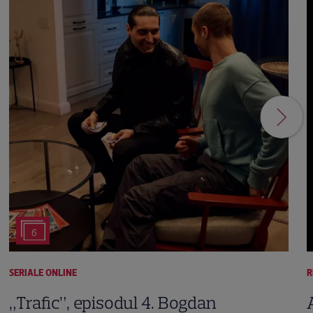
6
SERIALE ONLINE
R
„Trafic”, episodul 4. Bogdan