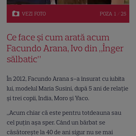
VEZI
FOTO
POZA
1 / 25
Ce face și cum arată acum
Facundo Arana, Ivo din „Înger
sălbatic”
În 2012, Facundo Arana s-a însurat cu iubita
lui, modelul Maria Susini, după 5 ani de relație
și trei copii, India, Moro și Yaco.
„Acum chiar că este pentru totdeauna sau
cel puţin aşa sper. Când un bărbat se
căsătoreşte la 40 de ani sigur nu se mai