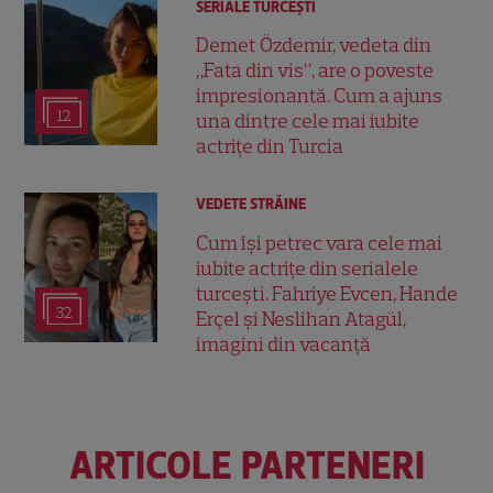
SERIALE TURCEŞTI
Demet Özdemir, vedeta din
„Fata din vis”, are o poveste
impresionantă. Cum a ajuns
12
una dintre cele mai iubite
actrițe din Turcia
VEDETE STRĂINE
Cum își petrec vara cele mai
iubite actrițe din serialele
turcești. Fahriye Evcen, Hande
32
Erçel și Neslihan Atagül,
imagini din vacanță
ARTICOLE PARTENERI