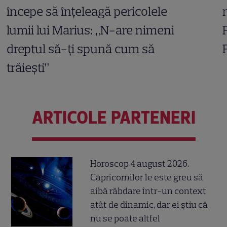
începe să înțeleagă pericolele
lumii lui Marius: „N-are nimeni
dreptul să-ți spună cum să
trăiești”
ARTICOLE PARTENERI
Horoscop 4 august 2026.
Capricornilor le este greu să
aibă răbdare într-un context
atât de dinamic, dar ei știu că
nu se poate altfel