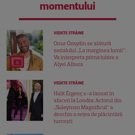
momentului
VEDETE STRĂINE
Onur Özaydın se alătură
serialului „La marginea lumii”.
Va interpreta prima iubire a
6
Alyei Albora
VEDETE STRĂINE
Halit Ergenç s-a lansat în
afaceri la Londra: Actorul din
„Suleyman Magnificul” a
deschis o rețea de plăcintării
turcești