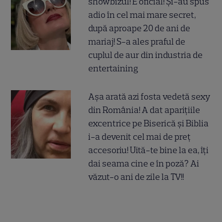
showbizul! E oficial! Și-au spus
adio în cel mai mare secret,
după aproape 20 de ani de
mariaj! S-a ales praful de
cuplul de aur din industria de
entertaining
Așa arată azi fosta vedetă sexy
din România! A dat aparițiile
excentrice pe Biserică și Biblia
i-a devenit cel mai de preț
accesoriu! Uită-te bine la ea, îți
dai seama cine e în poză? Ai
văzut-o ani de zile la TV!!