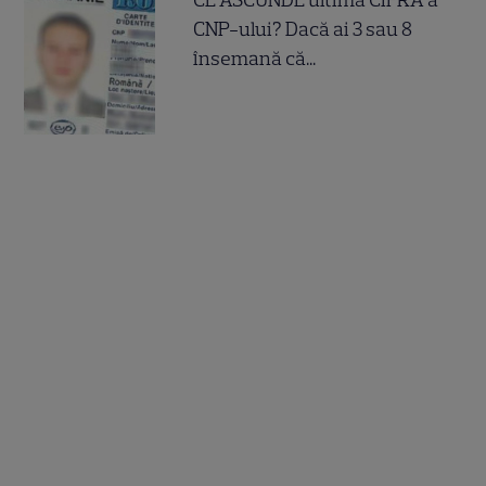
CNP-ului? Dacă ai 3 sau 8
însemană că...