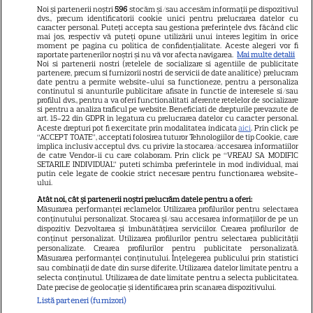
dimineții a venit acum și
Noi și partenerii noștri
596
stocăm și/sau accesăm informații pe dispozitivul
frânge inimi! A murit subit
dvs., precum identificatorii cookie unici pentru prelucrarea datelor cu
caracter personal. Puteți accepta sau gestiona preferințele dvs. făcând clic
prezentatoarea TV care ani de
mai jos, respectiv vă puteți opune utilizării unui interes legitim în orice
moment pe pagina cu politica de confidențialitate. Aceste alegeri vor fi
zile ne-a adus știri de pe
raportate partenerilor noștri și nu vă vor afecta navigarea.
Mai multe detalii
Noi si partenerii nostri (retelele de socializare si agentiile de publicitate
partenere, precum si furnizorii nostri de servicii de date analitice) prelucram
Litoral
date pentru a permite website-ului sa functioneze, pentru a personaliza
continutul si anunturile publicitare afisate in functie de interesele si/sau
profilul dvs., pentru a va oferi functionalitati aferente retelelor de socializare
si pentru a analiza traficul pe website. Beneficiati de drepturile prevazute de
Jorge, revoltat după ce și-a
art. 15-22 din GDPR in legatura cu prelucrarea datelor cu caracter personal.
Aceste drepturi pot fi exercitate prin modalitatea indicata
aici
. Prin click pe
găsit apartamentul de la mare
“ACCEPT TOATE”, acceptati folosirea tuturor Tehnologiilor de tip Cookie, care
implica inclusiv acceptul dvs. cu privire la stocarea/accesarea informatiilor
devastat. Ce au lăsat în urmă
de catre Vendor-ii cu care colaboram. Prin click pe “VREAU SA MODIFIC
SETARILE INDIVIDUAL” puteti schimba preferintele in mod individual, mai
turiștii este strigător la Cer
putin cele legate de cookie strict necesare pentru functionarea website-
ului.
Atât noi, cât și partenerii noștri prelucrăm datele pentru a oferi:
Măsurarea performanței reclamelor. Utilizarea profilurilor pentru selectarea
conținutului personalizat. Stocarea și/sau accesarea informațiilor de pe un
dispozitiv. Dezvoltarea și îmbunătățirea serviciilor. Crearea profilurilor de
Fiul Deei și al lui Dinu Maxer a
conținut personalizat. Utilizarea profilurilor pentru selectarea publicității
personalizate. Crearea profilurilor pentru publicitate personalizată.
intrat la un liceu de renume
Măsurarea performanței conținutului. Înțelegerea publicului prin statistici
din București. Andreas, admis
sau combinații de date din surse diferite. Utilizarea datelor limitate pentru a
selecta conținutul. Utilizarea de date limitate pentru a selecta publicitatea.
fără meditații, cu note maxime
Date precise de geolocație și identificarea prin scanarea dispozitivului.
Listă parteneri (furnizori)