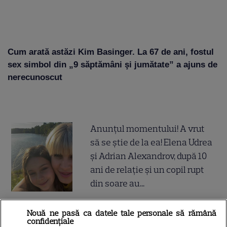
Cum arată astăzi Kim Basinger. La 67 de ani, fostul
sex simbol din „9 săptămâni şi jumătate” a ajuns de
nerecunoscut
Anunțul momentului! A vrut
să se știe de la ea! Elena Udrea
și Adrian Alexandrov, după 10
ani de relație și un copil rupt
din soare au...
Doliu la TV! Anunțul tragic al
Nouă ne pasă ca datele tale personale să rămână
confidențiale