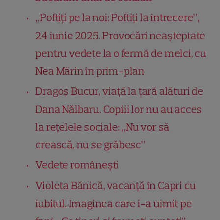
„Poftiți pe la noi: Poftiți la întrecere”,
24 iunie 2025. Provocări neașteptate
pentru vedete la o fermă de melci, cu
Nea Mărin în prim-plan
Dragoș Bucur, viață la țară alături de
Dana Nălbaru. Copiii lor nu au acces
la rețelele sociale: „Nu vor să
crească, nu se grăbesc”
Vedete româneşti
Violeta Bănică, vacanță în Capri cu
iubitul. Imaginea care i-a uimit pe