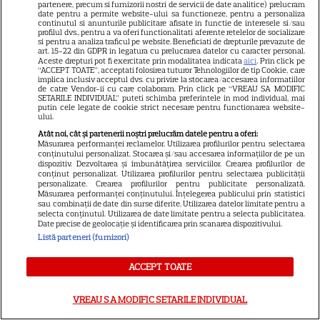
vândă casa din cauza
partenere, precum si furnizorii nostri de servicii de date analitice) prelucram
date pentru a permite website-ului sa functioneze, pentru a personaliza
14
salariului mic: Câți bani a
continutul si anunturile publicitare afisate in functie de interesele si/sau
profilul dvs., pentru a va oferi functionalitati aferente retelelor de socializare
primit de fapt
si pentru a analiza traficul pe website. Beneficiati de drepturile prevazute de
art. 15-22 din GDPR in legatura cu prelucrarea datelor cu caracter personal.
Aceste drepturi pot fi exercitate prin modalitatea indicata
aici
. Prin click pe
“ACCEPT TOATE”, acceptati folosirea tuturor Tehnologiilor de tip Cookie, care
VEDETE STRĂINE
implica inclusiv acceptul dvs. cu privire la stocarea/accesarea informatiilor
de catre Vendor-ii cu care colaboram. Prin click pe “VREAU SA MODIFIC
Elon Musk, atac la adresa
SETARILE INDIVIDUAL” puteti schimba preferintele in mod individual, mai
putin cele legate de cookie strict necesare pentru functionarea website-
regizorului premiat cu Oscar
ului.
care a realizat documentarul
Atât noi, cât și partenerii noștri prelucrăm datele pentru a oferi:
Măsurarea performanței reclamelor. Utilizarea profilurilor pentru selectarea
14
despre viața sa. Filmul are 232
conținutului personalizat. Stocarea și/sau accesarea informațiilor de pe un
de minute
dispozitiv. Dezvoltarea și îmbunătățirea serviciilor. Crearea profilurilor de
conținut personalizat. Utilizarea profilurilor pentru selectarea publicității
personalizate. Crearea profilurilor pentru publicitate personalizată.
Măsurarea performanței conținutului. Înțelegerea publicului prin statistici
VEDETE STRĂINE
sau combinații de date din surse diferite. Utilizarea datelor limitate pentru a
selecta conținutul. Utilizarea de date limitate pentru a selecta publicitatea.
Date precise de geolocație și identificarea prin scanarea dispozitivului.
Marvel are un nou Black
Listă parteneri (furnizori)
Panther. David Jonsson preia
moștenirea lui Chadwick
ACCEPT TOATE
3
Boseman
VREAU SA MODIFIC SETARILE INDIVIDUAL