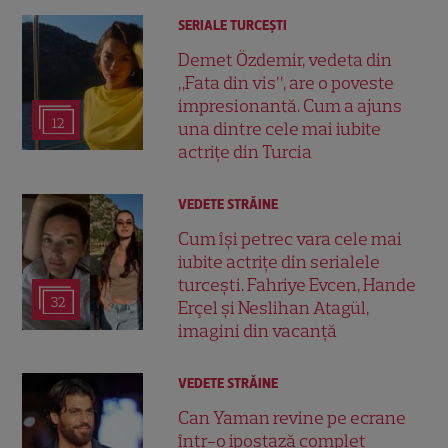
SERIALE TURCEŞTI
Demet Özdemir, vedeta din
„Fata din vis”, are o poveste
impresionantă. Cum a ajuns
12
una dintre cele mai iubite
actrițe din Turcia
VEDETE STRĂINE
Cum își petrec vara cele mai
iubite actrițe din serialele
turcești. Fahriye Evcen, Hande
32
Erçel și Neslihan Atagül,
imagini din vacanță
VEDETE STRĂINE
Can Yaman revine pe ecrane
într-o ipostază complet