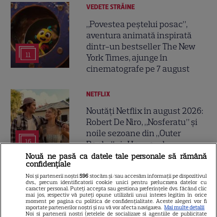
VEDETE STRĂINE
„Povestea peștelui posac”,
aventura animată inspirată
dintr-un bestseller The New
11
York Times, ajunge în
cinematografe pe 7 august
NETFLIX
Noutăți Netflix în august 2026:
Robert De Niro, „Nosferatu” și
noile sezoane din „Outer
16
Banks” și „Un veac de
singurătate”
Nouă ne pasă ca datele tale personale să rămână
confidențiale
Noi și partenerii noștri
596
stocăm și/sau accesăm informații pe dispozitivul
VEDETE STRĂINE
dvs., precum identificatorii cookie unici pentru prelucrarea datelor cu
caracter personal. Puteți accepta sau gestiona preferințele dvs. făcând clic
mai jos, respectiv vă puteți opune utilizării unui interes legitim în orice
Sean Astin din „Stăpânul
moment pe pagina cu politica de confidențialitate. Aceste alegeri vor fi
Inelelor” a fost nevoit să își
raportate partenerilor noștri și nu vă vor afecta navigarea.
Mai multe detalii
Noi si partenerii nostri (retelele de socializare si agentiile de publicitate