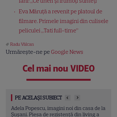
fani: „Ce tineri și frumoți sunteți”
Eva Măruță a revenit pe platoul de
filmare. Primele imagini din culisele
peliculei „Tati full-time”
Radu Vâlcan
Urmărește-ne pe
Google News
Cel mai nou VIDEO
PE ACELAȘI SUBIECT
de la
Insula Iubirii – Reuniuni începe pe 23
Adel
 a
iulie. Primele cupluri care revin în noul
pauză