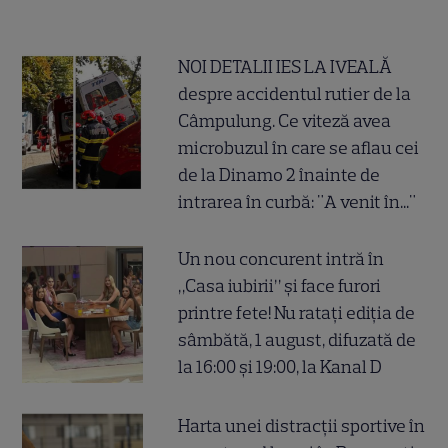
NOI DETALII IES LA IVEALĂ
despre accidentul rutier de la
Câmpulung. Ce viteză avea
microbuzul în care se aflau cei
de la Dinamo 2 înainte de
intrarea în curbă: "A venit în..."
Un nou concurent intră în
„Casa iubirii” și face furori
printre fete! Nu ratați ediția de
sâmbătă, 1 august, difuzată de
la 16:00 și 19:00, la Kanal D
Harta unei distracții sportive în