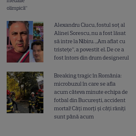
Alexandru Ciucu, fostul soț al
Alinei Sorescu, nu a fost lăsat
să intre la Nibiru. „Am aflat cu
tristețe”, a povestit el. De ce a
fost întors din drum designerul
Breaking tragic în România:
microbuzul în care se afla
acum câteva minute echipa de
fotbal din București, accident
mortal! Câți morți și câți răniți
sunt până acum