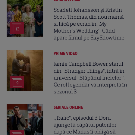
Scarlett Johansson și Kristin
Scott Thomas, din nou mamă
și fiică pe ecran în „My
13
Mother's Wedding”. Când
apare filmul pe SkyShowtime
PRIME VIDEO
Jamie Campbell Bower, starul
din „Stranger Things”, intră în
universul „Stăpânul Inelelor”.
9
Ce rol legendar va interpreta în
sezonul 3
SERIALE ONLINE
„Trafic”, episodul 3. Doru
ajunge la capătul puterilor
după ce Marius îi obligă să