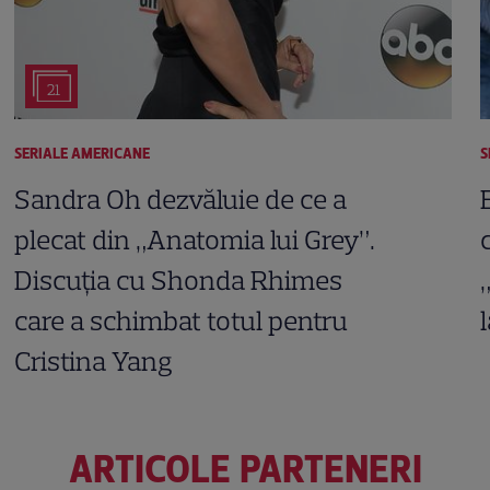
21
SERIALE AMERICANE
S
Sandra Oh dezvăluie de ce a
plecat din „Anatomia lui Grey”.
Discuția cu Shonda Rhimes
care a schimbat totul pentru
Cristina Yang
ARTICOLE PARTENERI