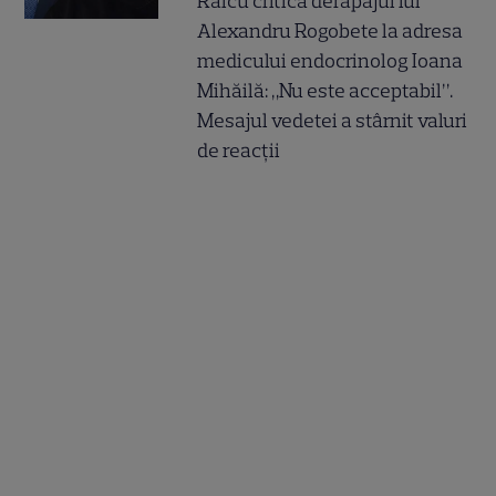
Raicu critică derapajul lui
Alexandru Rogobete la adresa
medicului endocrinolog Ioana
Mihăilă: „Nu este acceptabil”.
Mesajul vedetei a stârnit valuri
de reacții