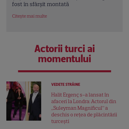
show de la Antena 1
ce ro
Urmă
Citește mai multe
Citeș
Actorii turci ai
momentului
VEDETE STRĂINE
Halit Ergenç s-a lansat în
afaceri la Londra: Actorul din
„Suleyman Magnificul” a
deschis o rețea de plăcintării
turcești