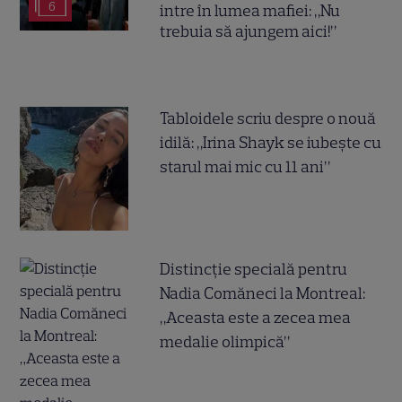
6
intre în lumea mafiei: „Nu
trebuia să ajungem aici!”
Tabloidele scriu despre o nouă
idilă: „Irina Shayk se iubește cu
starul mai mic cu 11 ani”
Distincție specială pentru
Nadia Comăneci la Montreal:
„Aceasta este a zecea mea
medalie olimpică”