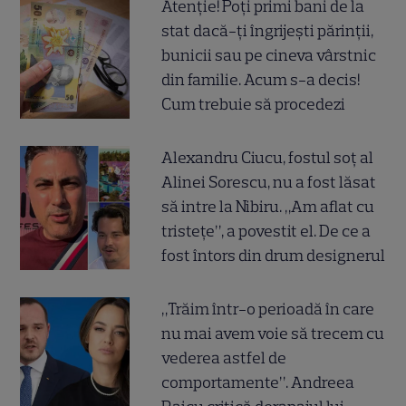
Atenție! Poți primi bani de la
stat dacă-ți îngrijești părinții,
bunicii sau pe cineva vârstnic
din familie. Acum s-a decis!
Cum trebuie să procedezi
Alexandru Ciucu, fostul soț al
Alinei Sorescu, nu a fost lăsat
să intre la Nibiru. „Am aflat cu
tristețe”, a povestit el. De ce a
fost întors din drum designerul
„Trăim într-o perioadă în care
nu mai avem voie să trecem cu
vederea astfel de
comportamente”. Andreea