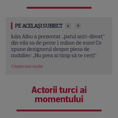
PE ACELAȘI SUBIECT
vorț”
Teo Trandafir, despre viața după ce fiica
Tora 
 Ce
ei, Maia, a plecat de acasă: „Legătura
Dram
dintre noi nu ne-o ia nimeni”
schi
”
Citește mai multe
Citeș
Actorii turci ai
momentului