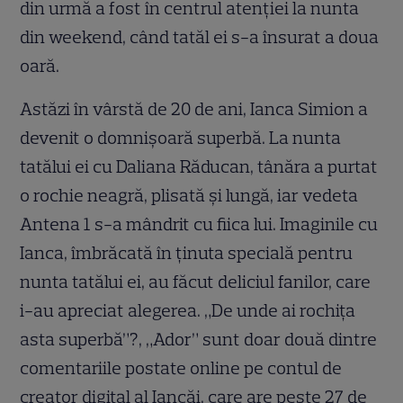
din urmă a fost în centrul atenției la nunta
din weekend, când tatăl ei s-a însurat a doua
oară.
Astăzi în vârstă de 20 de ani, Ianca Simion a
devenit o domnișoară superbă. La nunta
tatălui ei cu Daliana Răducan, tânăra a purtat
o rochie neagră, plisată și lungă, iar vedeta
Antena 1 s-a mândrit cu fiica lui. Imaginile cu
Ianca, îmbrăcată în ținuta specială pentru
nunta tatălui ei, au făcut deliciul fanilor, care
i-au apreciat alegerea. „De unde ai rochița
asta superbă”?, „Ador” sunt doar două dintre
comentariile postate online pe contul de
creator digital al Iancăi, care are peste 27 de