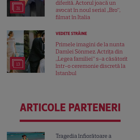
diferită. Actorul joacă un
31
avocat în noul serial „Bro”,
filmat în Italia
VEDETE STRĂINE
Primele imagini de la nunta
Damlei Sönmez. Actrița din
„Legea familiei” s-a căsătorit
13
într-o ceremonie discretă la
Istanbul
ARTICOLE PARTENERI
Tragedia înfiorătoare a