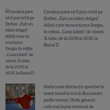
Carolina pare să fi pus ochii pe
Ștefan: „Ești un băiat drăguț”.
Aflați cum va reacționa Sergiu,
în ediția „Casa iubirii” de vineri,
31 iulie, de la 10:00 și 16:30, la
Kanal D
Harta unei distracții sportive în
mare trend la noi în București:
padle tennis. Unde găsești
cele mai bune terenuri de