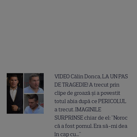
VIDEO Călin Donca, LA UN PAS
DE TRAGEDIE! A trecut prin
clipe de groază și a povestit
totul abia după ce PERICOLUL
a trecut. IMAGINILE
SURPRINSE chiar de el: "Noroc
că a fost pomul. Era să-mi dea
în cap cu..."