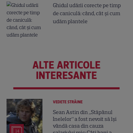
Ghidul udării corecte pe timp
de caniculă: când, cât şi cum
udăm plantele
ALTE ARTICOLE
INTERESANTE
VEDETE STRĂINE
Sean Astin din „Stăpânul
Inelelor” a fost nevoit să își
vândă casa din cauza
14
salariului mic: Câți bani a