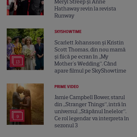
Meryl Streep și Anne
Hathaway revin la revista
Runway
SKYSHOWTIME
Scarlett Johansson și Kristin
Scott Thomas, din nou mamă
și fiică pe ecran în „My
13
Mother's Wedding”. Când
apare filmul pe SkyShowtime
PRIME VIDEO
Jamie Campbell Bower, starul
din „Stranger Things”, intră în
universul „Stăpânul Inelelor”.
9
Ce rol legendar va interpreta în
sezonul 3