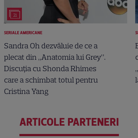
21
SERIALE AMERICANE
S
Sandra Oh dezvăluie de ce a
plecat din „Anatomia lui Grey”.
Discuția cu Shonda Rhimes
care a schimbat totul pentru
Cristina Yang
ARTICOLE PARTENERI