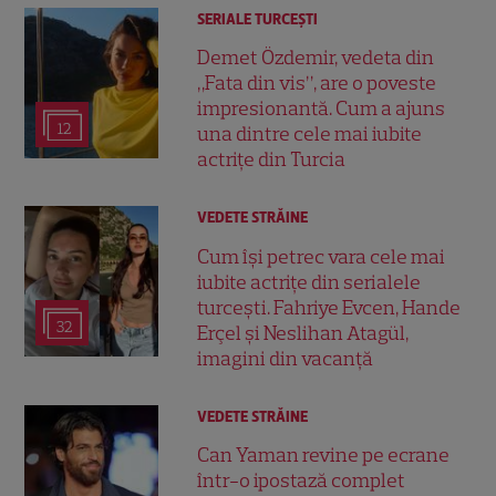
SERIALE TURCEŞTI
Demet Özdemir, vedeta din
„Fata din vis”, are o poveste
impresionantă. Cum a ajuns
12
una dintre cele mai iubite
actrițe din Turcia
VEDETE STRĂINE
Cum își petrec vara cele mai
iubite actrițe din serialele
turcești. Fahriye Evcen, Hande
32
Erçel și Neslihan Atagül,
imagini din vacanță
VEDETE STRĂINE
Can Yaman revine pe ecrane
într-o ipostază complet