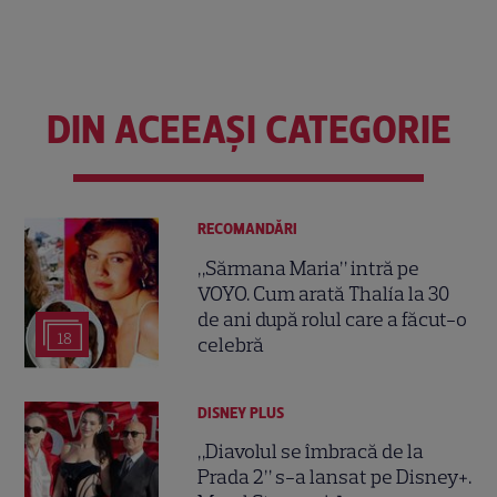
DIN ACEEAȘI CATEGORIE
RECOMANDĂRI
„Sărmana Maria” intră pe
VOYO. Cum arată Thalía la 30
de ani după rolul care a făcut-o
18
celebră
DISNEY PLUS
„Diavolul se îmbracă de la
Prada 2” s-a lansat pe Disney+.