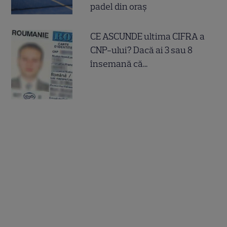
padel din oraș
CE ASCUNDE ultima CIFRA a
CNP-ului? Dacă ai 3 sau 8
însemană că...