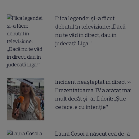
Fiica legendei și-a făcut
debutul în televiziune: „Dacă
nu te văd în direct, dau în
judecată Liga!”
Incident neașteptat în direct »
Prezentatoarea TV a arătat mai
mult decât și-ar fi dorit: „Știe
ce face, e cu intenție”
Laura Cosoi a născut cea de-a