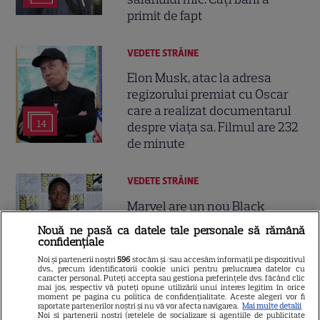
primit de fapt
VEDETE STRĂINE
Elon Musk, atac la adresa
regizorului premiat cu Oscar
care a realizat documentarul
14
despre viața sa. Filmul are 232
de minute
VEDETE STRĂINE
Marvel are un nou Black
Panther. David Jonsson preia
Nouă ne pasă ca datele tale personale să rămână
moștenirea lui Chadwick
confidențiale
3
Boseman
Noi și partenerii noștri
596
stocăm și/sau accesăm informații pe dispozitivul
dvs., precum identificatorii cookie unici pentru prelucrarea datelor cu
caracter personal. Puteți accepta sau gestiona preferințele dvs. făcând clic
mai jos, respectiv vă puteți opune utilizării unui interes legitim în orice
moment pe pagina cu politica de confidențialitate. Aceste alegeri vor fi
VEDETE STRĂINE
raportate partenerilor noștri și nu vă vor afecta navigarea.
Mai multe detalii
Noi si partenerii nostri (retelele de socializare si agentiile de publicitate