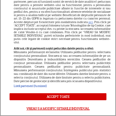
Ryan Gosling este noul Ghost
partenere, precum si furnizorii nostri de servicii de date analitice) prelucram
date pentru a permite website-ului sa functioneze, pentru a personaliza
Rider din Universul Marvel.
continutul si anunturile publicitare afisate in functie de interesele si/sau
profilul dvs., pentru a va oferi functionalitati aferente retelelor de socializare
Anunțul făcut la Comic-Con i-
si pentru a analiza traficul pe website. Beneficiati de drepturile prevazute de
7
art. 15-22 din GDPR in legatura cu prelucrarea datelor cu caracter personal.
a entuziasmat pe fani
Aceste drepturi pot fi exercitate prin modalitatea indicata
aici
. Prin click pe
“ACCEPT TOATE”, acceptati folosirea tuturor Tehnologiilor de tip Cookie, care
implica inclusiv acceptul dvs. cu privire la stocarea/accesarea informatiilor
de catre Vendor-ii cu care colaboram. Prin click pe “VREAU SA MODIFIC
VEDETE STRĂINE
SETARILE INDIVIDUAL” puteti schimba preferintele in mod individual, mai
putin cele legate de cookie strict necesare pentru functionarea website-
ului.
Meryl Streep, gest
Atât noi, cât și partenerii noștri prelucrăm datele pentru a oferi:
impresionant pentru Anne
Măsurarea performanței reclamelor. Utilizarea profilurilor pentru selectarea
Hathaway și Emily Blunt la
conținutului personalizat. Stocarea și/sau accesarea informațiilor de pe un
dispozitiv. Dezvoltarea și îmbunătățirea serviciilor. Crearea profilurilor de
9
„Diavolul se îmbracă de la
conținut personalizat. Utilizarea profilurilor pentru selectarea publicității
personalizate. Crearea profilurilor pentru publicitate personalizată.
Prada 2”. Ce salarii ar fi primit
Măsurarea performanței conținutului. Înțelegerea publicului prin statistici
actrițele
sau combinații de date din surse diferite. Utilizarea datelor limitate pentru a
selecta conținutul. Utilizarea de date limitate pentru a selecta publicitatea.
Date precise de geolocație și identificarea prin scanarea dispozitivului.
Listă parteneri (furnizori)
VEDETE STRĂINE
Tom Holland, decizie radicală
ACCEPT TOATE
pentru noul său film! Ce
promisiune a făcut actorul
VREAU SA MODIFIC SETARILE INDIVIDUAL
13
după momentele virale în care