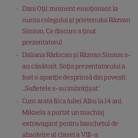
Dani Oțil, moment emoționant la
nunta colegului și prietenului Răzvan
Simion. Ce discurs a ținut
prezentatorul
Daliana Răducan și Răzvan Simion s-
au căsătorit. Soția prezentatorului a
fost o apariție desprinsă din povești:
„Sufletele s-au îmbrățișat”
Cum arată fiica Iuliei Albu la 14 ani.
Mikaela a purtat un machiaj
extravagant pentru banchetul de
absolvire al clasei a VIII-a