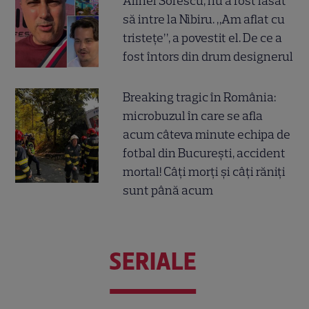
Alinei Sorescu, nu a fost lăsat
să intre la Nibiru. „Am aflat cu
tristețe”, a povestit el. De ce a
fost întors din drum designerul
Breaking tragic în România:
microbuzul în care se afla
acum câteva minute echipa de
fotbal din București, accident
mortal! Câți morți și câți răniți
sunt până acum
SERIALE