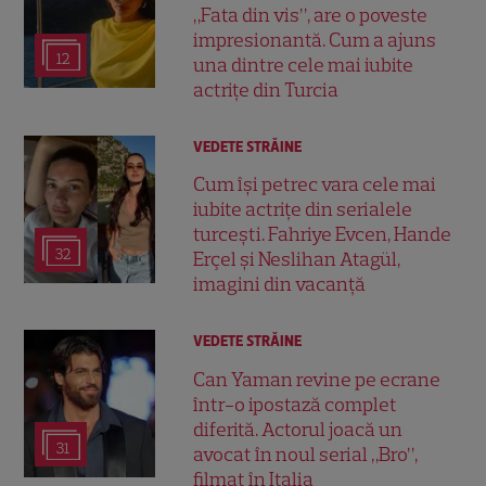
„Fata din vis”, are o poveste
impresionantă. Cum a ajuns
12
una dintre cele mai iubite
actrițe din Turcia
VEDETE STRĂINE
Cum își petrec vara cele mai
iubite actrițe din serialele
turcești. Fahriye Evcen, Hande
32
Erçel și Neslihan Atagül,
imagini din vacanță
VEDETE STRĂINE
Can Yaman revine pe ecrane
într-o ipostază complet
diferită. Actorul joacă un
31
avocat în noul serial „Bro”,
filmat în Italia