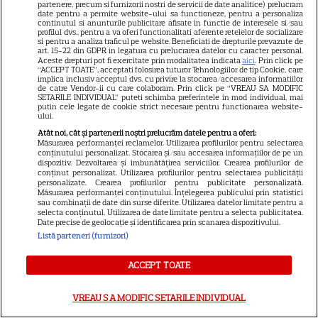
partenere, precum si furnizorii nostri de servicii de date analitice) prelucram
date pentru a permite website-ului sa functioneze, pentru a personaliza
continutul si anunturile publicitare afisate in functie de interesele si/sau
profilul dvs., pentru a va oferi functionalitati aferente retelelor de socializare
si pentru a analiza traficul pe website. Beneficiati de drepturile prevazute de
DISNEY PLUS
art. 15-22 din GDPR in legatura cu prelucrarea datelor cu caracter personal.
Aceste drepturi pot fi exercitate prin modalitatea indicata
aici
. Prin click pe
„Diavolul se îmbracă de la
“ACCEPT TOATE”, acceptati folosirea tuturor Tehnologiilor de tip Cookie, care
implica inclusiv acceptul dvs. cu privire la stocarea/accesarea informatiilor
Prada 2” s-a lansat pe Disney+.
de catre Vendor-ii cu care colaboram. Prin click pe “VREAU SA MODIFIC
SETARILE INDIVIDUAL” puteti schimba preferintele in mod individual, mai
Meryl Streep și Anne
putin cele legate de cookie strict necesare pentru functionarea website-
Hathaway revin la revista
ului.
Runway
Atât noi, cât și partenerii noștri prelucrăm datele pentru a oferi:
Măsurarea performanței reclamelor. Utilizarea profilurilor pentru selectarea
conținutului personalizat. Stocarea și/sau accesarea informațiilor de pe un
dispozitiv. Dezvoltarea și îmbunătățirea serviciilor. Crearea profilurilor de
VEDETE STRĂINE
conținut personalizat. Utilizarea profilurilor pentru selectarea publicității
personalizate. Crearea profilurilor pentru publicitate personalizată.
Meryl Streep, gest
Măsurarea performanței conținutului. Înțelegerea publicului prin statistici
sau combinații de date din surse diferite. Utilizarea datelor limitate pentru a
impresionant pentru Anne
selecta conținutul. Utilizarea de date limitate pentru a selecta publicitatea.
Date precise de geolocație și identificarea prin scanarea dispozitivului.
Hathaway și Emily Blunt la
Listă parteneri (furnizori)
9
„Diavolul se îmbracă de la
Prada 2”. Ce salarii ar fi primit
ACCEPT TOATE
actrițele
VREAU SA MODIFIC SETARILE INDIVIDUAL
VEDETE STRĂINE