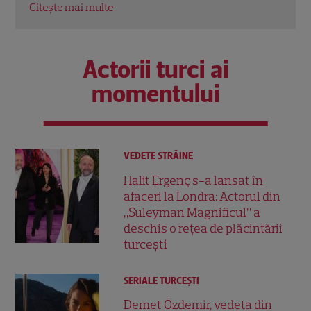
Actorii turci ai
momentului
VEDETE STRĂINE
Halit Ergenç s-a lansat în
afaceri la Londra: Actorul din
„Suleyman Magnificul” a
deschis o rețea de plăcintării
turcești
SERIALE TURCEŞTI
Demet Özdemir, vedeta din