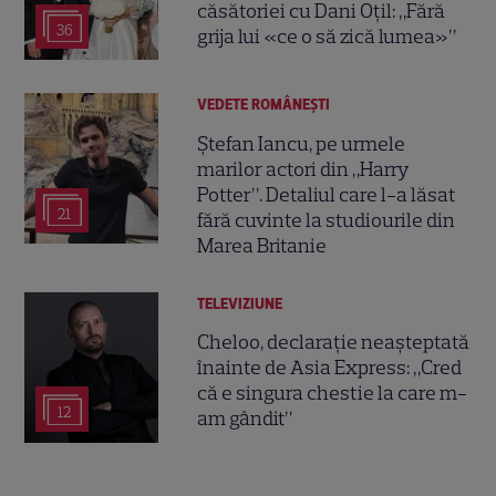
căsătoriei cu Dani Oțil: „Fără
36
grija lui «ce o să zică lumea»”
VEDETE ROMÂNEŞTI
Ștefan Iancu, pe urmele
marilor actori din „Harry
Potter”. Detaliul care l-a lăsat
21
fără cuvinte la studiourile din
Marea Britanie
TELEVIZIUNE
Cheloo, declarație neașteptată
înainte de Asia Express: „Cred
că e singura chestie la care m-
12
am gândit”