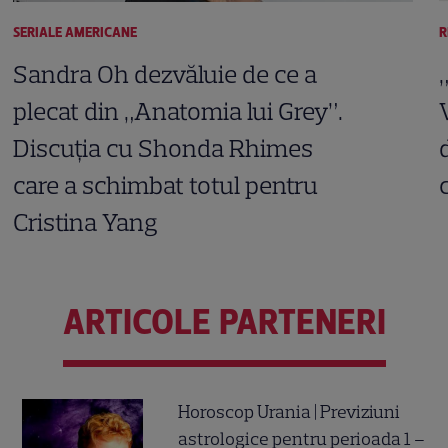
SERIALE AMERICANE
R
Sandra Oh dezvăluie de ce a
plecat din „Anatomia lui Grey”.
Discuția cu Shonda Rhimes
care a schimbat totul pentru
Cristina Yang
ARTICOLE PARTENERI
Horoscop Urania | Previziuni
astrologice pentru perioada 1 –