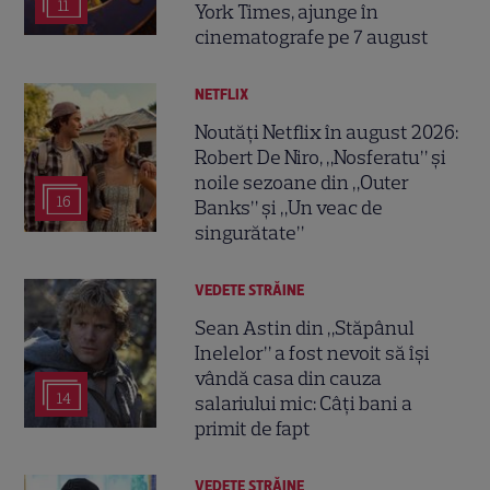
11
York Times, ajunge în
cinematografe pe 7 august
NETFLIX
Noutăți Netflix în august 2026:
Robert De Niro, „Nosferatu” și
noile sezoane din „Outer
16
Banks” și „Un veac de
singurătate”
VEDETE STRĂINE
Sean Astin din „Stăpânul
Inelelor” a fost nevoit să își
vândă casa din cauza
14
salariului mic: Câți bani a
primit de fapt
VEDETE STRĂINE