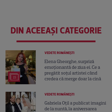
DIN ACEEAȘI CATEGORIE
VEDETE ROMÂNEŞTI
Elena Gheorghe, surpriză
emoționantă de ziua ei. Ce a
pregătit soțul artistei când
15
credea că merge doar la cină
VEDETE ROMÂNEŞTI
Gabriela Oțil a publicat imagini
de la nuntă, la aniversarea