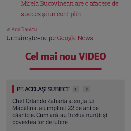
Mirela Bucovinean are o afacere de
succes și un cont plin
Ana Baniciu
Urmărește-ne pe
Google News
Cel mai nou VIDEO
PE ACELAȘI SUBIECT
Cine este Cosmin Curticăpean, soțul
Ceza
Laurei Cosoi. Afaceri, vârstă și povestea
dată
i
de iubire care durează de peste 10 ani
ales 
Citește mai multe
Citeș