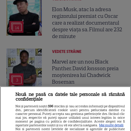
Elon Musk, atac la adresa
regizorului premiat cu Oscar
care a realizat documentarul
14
despre viața sa. Filmul are 232
de minute
VEDETE STRĂINE
Marvel are un nou Black
Panther. David Jonsson preia
moștenirea lui Chadwick
3
Boseman
Nouă ne pasă ca datele tale personale să rămână
confidențiale
VEDETE STRĂINE
Noi și partenerii noștri
596
stocăm și/sau accesăm informații pe dispozitivul
Ryan Gosling este noul Ghost
dvs., precum identificatorii cookie unici pentru prelucrarea datelor cu
caracter personal. Puteți accepta sau gestiona preferințele dvs. făcând clic
Rider din Universul Marvel.
mai jos, respectiv vă puteți opune utilizării unui interes legitim în orice
moment pe pagina cu politica de confidențialitate. Aceste alegeri vor fi
Anunțul făcut la Comic-Con i-
raportate partenerilor noștri și nu vă vor afecta navigarea.
Mai multe detalii
7
Noi si partenerii nostri (retelele de socializare si agentiile de publicitate
a entuziasmat pe fani