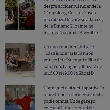
despre accidentul rutier de la
Câmpulung. Ce viteză avea
microbuzul în care se aflau cei
de la Dinamo 2 înainte de
intrarea în curbă: "A venit în..."
Un nou concurent intră în
„Casa iubirii” și face furori
printre fete! Nu ratați ediția de
sâmbătă, 1 august, difuzată de
la 16:00 și 19:00, la Kanal D
Harta unei distracții sportive în
mare trend la noi în București:
padle tennis. Unde găsești
cele mai bune terenuri de