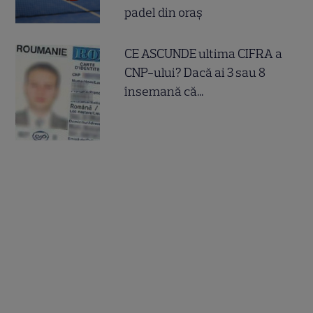
padel din oraș
CE ASCUNDE ultima CIFRA a
CNP-ului? Dacă ai 3 sau 8
însemană că...