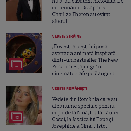
nu s-au căsătorit niciodată. De
ce Leonardo DiCaprio și
Charlize Theron au evitat
altarul
VEDETE STRĂINE
„Povestea peștelui posac”,
aventura animată inspirată
dintr-un bestseller The New
11
York Times, ajunge în
cinematografe pe 7 august
VEDETE ROMÂNEŞTI
Vedete din România care au
ales nume speciale pentru
copii: de la Nina, fetița Laurei
68
Cosoi, la Jessica lui Pepe și
Josephine a Ginei Pistol