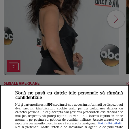
21
SERIALE AMERICANE
R
Nouă ne pasă ca datele tale personale să rămână
Sandra Oh dezvăluie de ce a
confidențiale
plecat din „Anatomia lui Grey”.
Noi și partenerii noștri
596
stocăm și/sau accesăm informații pe dispozitivul
dvs., precum identificatorii cookie unici pentru prelucrarea datelor cu
caracter personal. Puteți accepta sau gestiona preferințele dvs. făcând clic
Discuția cu Shonda Rhimes
mai jos, respectiv vă puteți opune utilizării unui interes legitim în orice
moment pe pagina cu politica de confidențialitate. Aceste alegeri vor fi
raportate partenerilor noștri și nu vă vor afecta navigarea.
Mai multe detalii
care a schimbat totul pentru
Noi si partenerii nostri (retelele de socializare si agentiile de publicitate