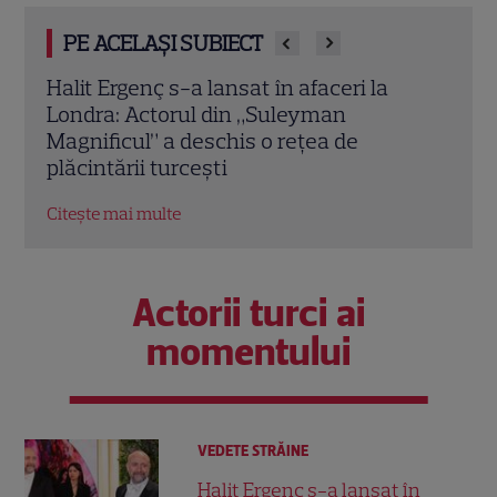
PE ACELAȘI SUBIECT
O mai ții minte pe mama lui Stifler din
Jenni
„American Pie”? Jennifer Coolidge, la 64
fiica
de ani, dezvăluie greșeala pe care o
cele
regretă și astăzi
Citeș
Citește mai multe
Actorii turci ai
momentului
VEDETE STRĂINE
Halit Ergenç s-a lansat în