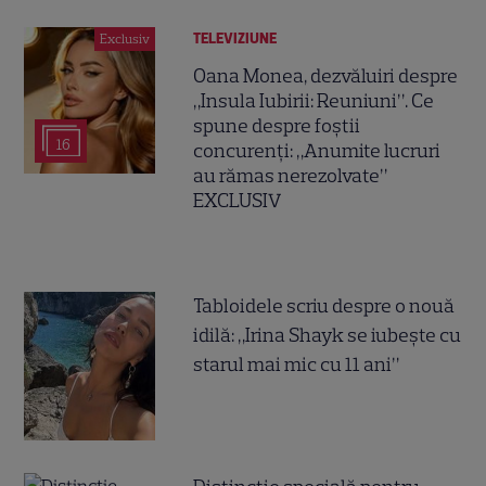
TELEVIZIUNE
Exclusiv
Oana Monea, dezvăluiri despre
„Insula Iubirii: Reuniuni”. Ce
spune despre foștii
16
concurenți: „Anumite lucruri
au rămas nerezolvate”
EXCLUSIV
Tabloidele scriu despre o nouă
idilă: „Irina Shayk se iubește cu
starul mai mic cu 11 ani”