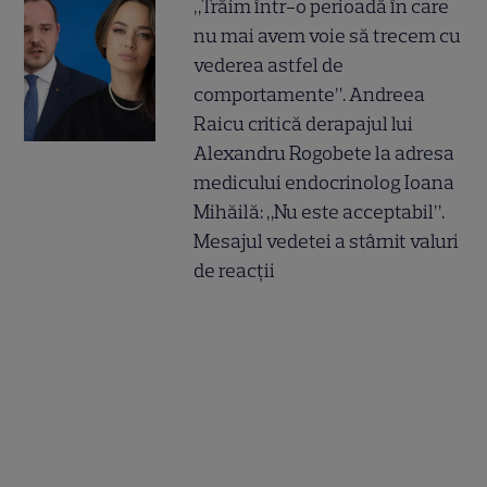
„Trăim într-o perioadă în care
nu mai avem voie să trecem cu
vederea astfel de
comportamente”. Andreea
Raicu critică derapajul lui
Alexandru Rogobete la adresa
medicului endocrinolog Ioana
Mihăilă: „Nu este acceptabil”.
Mesajul vedetei a stârnit valuri
de reacții