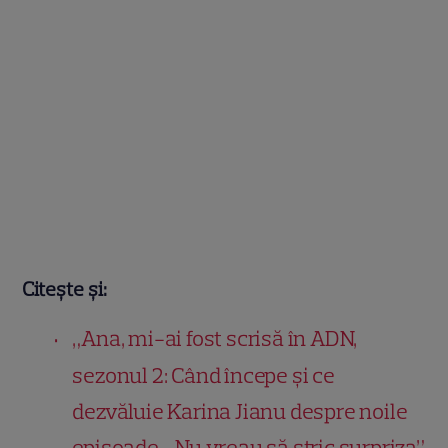
Citește și:
„Ana, mi-ai fost scrisă în ADN,
sezonul 2: Când începe și ce
dezvăluie Karina Jianu despre noile
episoade. „Nu vreau să stric surpriza”