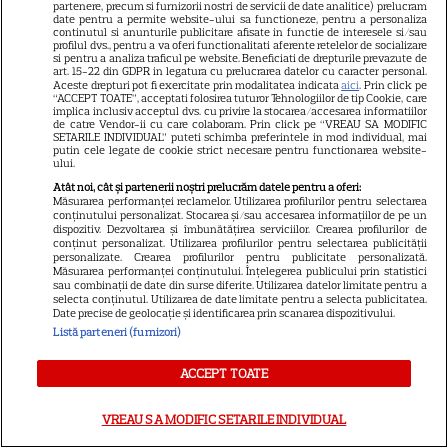
partenere, precum si furnizorii nostri de servicii de date analitice) prelucram
date pentru a permite website-ului sa functioneze, pentru a personaliza
Cristina Yang
continutul si anunturile publicitare afisate in functie de interesele si/sau
profilul dvs., pentru a va oferi functionalitati aferente retelelor de socializare
si pentru a analiza traficul pe website. Beneficiati de drepturile prevazute de
art. 15-22 din GDPR in legatura cu prelucrarea datelor cu caracter personal.
Aceste drepturi pot fi exercitate prin modalitatea indicata
aici
. Prin click pe
“ACCEPT TOATE”, acceptati folosirea tuturor Tehnologiilor de tip Cookie, care
implica inclusiv acceptul dvs. cu privire la stocarea/accesarea informatiilor
ARTICOLE PARTENERI
de catre Vendor-ii cu care colaboram. Prin click pe “VREAU SA MODIFIC
SETARILE INDIVIDUAL” puteti schimba preferintele in mod individual, mai
putin cele legate de cookie strict necesare pentru functionarea website-
ului.
Atât noi, cât și partenerii noștri prelucrăm datele pentru a oferi:
Măsurarea performanței reclamelor. Utilizarea profilurilor pentru selectarea
conținutului personalizat. Stocarea și/sau accesarea informațiilor de pe un
Horoscop Urania | Previziuni
dispozitiv. Dezvoltarea și îmbunătățirea serviciilor. Crearea profilurilor de
conținut personalizat. Utilizarea profilurilor pentru selectarea publicității
astrologice pentru perioada 1 –
personalizate. Crearea profilurilor pentru publicitate personalizată.
Măsurarea performanței conținutului. Înțelegerea publicului prin statistici
7 august 2026. Venus va intra
sau combinații de date din surse diferite. Utilizarea datelor limitate pentru a
în zodia Balanței
selecta conținutul. Utilizarea de date limitate pentru a selecta publicitatea.
Date precise de geolocație și identificarea prin scanarea dispozitivului.
Listă parteneri (furnizori)
ACCEPT TOATE
Ulei de perilla – ce este și ce
beneficii are
VREAU SA MODIFIC SETARILE INDIVIDUAL