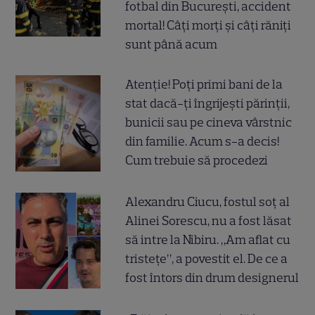
fotbal din București, accident
mortal! Câți morți și câți răniți
sunt până acum
Atenție! Poți primi bani de la
stat dacă-ți îngrijești părinții,
bunicii sau pe cineva vârstnic
din familie. Acum s-a decis!
Cum trebuie să procedezi
Alexandru Ciucu, fostul soț al
Alinei Sorescu, nu a fost lăsat
să intre la Nibiru. „Am aflat cu
tristețe”, a povestit el. De ce a
fost întors din drum designerul