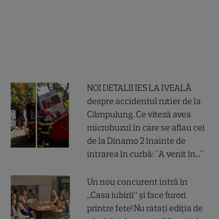
NOI DETALII IES LA IVEALĂ
despre accidentul rutier de la
Câmpulung. Ce viteză avea
microbuzul în care se aflau cei
de la Dinamo 2 înainte de
intrarea în curbă: "A venit în..."
Un nou concurent intră în
„Casa iubirii” și face furori
printre fete! Nu ratați ediția de