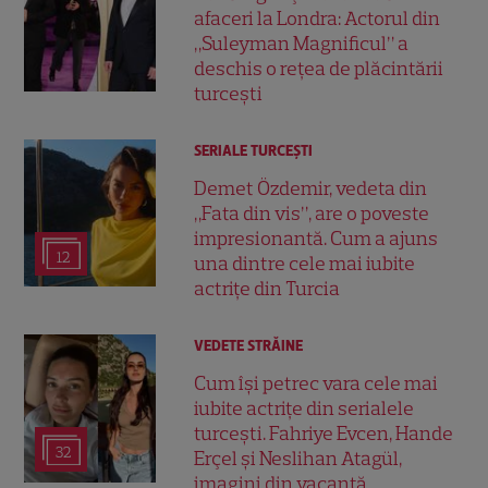
afaceri la Londra: Actorul din
„Suleyman Magnificul” a
deschis o rețea de plăcintării
turcești
SERIALE TURCEŞTI
Demet Özdemir, vedeta din
„Fata din vis”, are o poveste
impresionantă. Cum a ajuns
12
una dintre cele mai iubite
actrițe din Turcia
VEDETE STRĂINE
Cum își petrec vara cele mai
iubite actrițe din serialele
turcești. Fahriye Evcen, Hande
32
Erçel și Neslihan Atagül,
imagini din vacanță