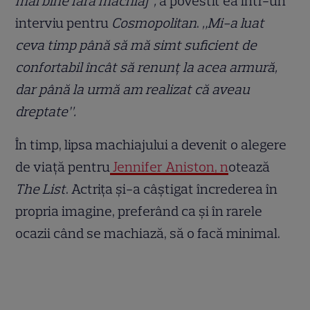
mai bine fără machiaj”,
a povestit ea într-un
interviu pentru
Cosmopolitan
.
„Mi-a luat
ceva timp până să mă simt suficient de
confortabil încât să renunț la acea armură,
dar până la urmă am realizat că aveau
dreptate”.
În timp, lipsa machiajului a devenit o alegere
de viață pentru
Jennifer Aniston, n
otează
The List
. Actrița și-a câștigat încrederea în
propria imagine, preferând ca și în rarele
ocazii când se machiază, să o facă minimal.