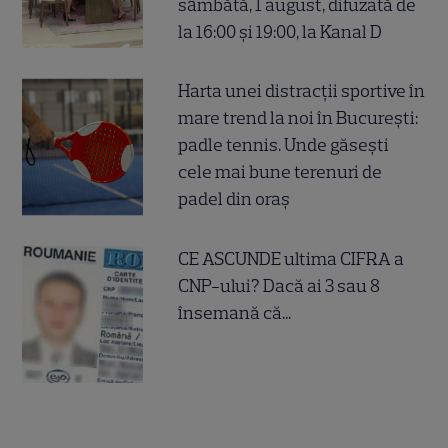
sâmbătă, 1 august, difuzată de
la 16:00 și 19:00, la Kanal D
Harta unei distracții sportive în
mare trend la noi în București:
padle tennis. Unde găsești
cele mai bune terenuri de
padel din oraș
CE ASCUNDE ultima CIFRA a
CNP-ului? Dacă ai 3 sau 8
însemană că...