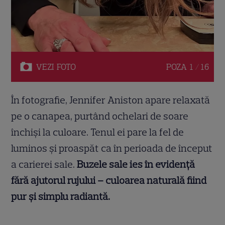
VEZI
FOTO
POZA
1 / 16
În fotografie, Jennifer Aniston apare relaxată
pe o canapea, purtând ochelari de soare
închiși la culoare. Tenul ei pare la fel de
luminos și proaspăt ca în perioada de început
a carierei sale.
Buzele sale ies în evidență
fără ajutorul rujului – culoarea naturală fiind
pur și simplu radiantă.