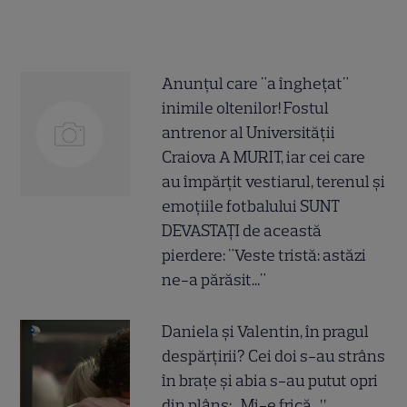
Anunțul care "a înghețat"
inimile oltenilor! Fostul
antrenor al Universității
Craiova A MURIT, iar cei care
au împărțit vestiarul, terenul și
emoțiile fotbalului SUNT
DEVASTAȚI de această
pierdere: "Veste tristă: astăzi
ne-a părăsit..."
Daniela și Valentin, în pragul
despărțirii? Cei doi s-au strâns
în brațe și abia s-au putut opri
din plâns: „Mi-e frică...”