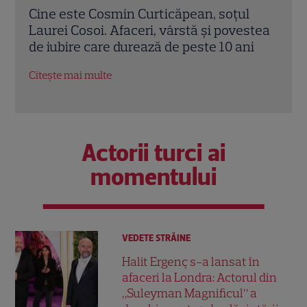
l
Laura Cosoi și-a ținut promisiunea.
Laur
stea
Povestea numelui Nina și tradiția pe care
cinc
i
a respectat-o pentru toate cele cinci
Nina
fiice. EXCLUSIV
satu
Citește mai multe
Citeș
Actorii turci ai
momentului
VEDETE STRĂINE
Halit Ergenç s-a lansat în
afaceri la Londra: Actorul din
„Suleyman Magnificul” a