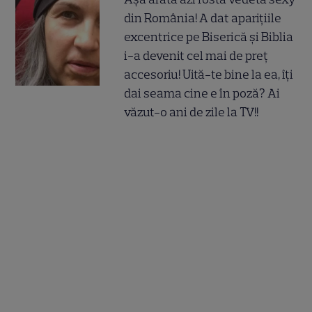
din România! A dat aparițiile
excentrice pe Biserică și Biblia
i-a devenit cel mai de preț
accesoriu! Uită-te bine la ea, îți
dai seama cine e în poză? Ai
văzut-o ani de zile la TV!!