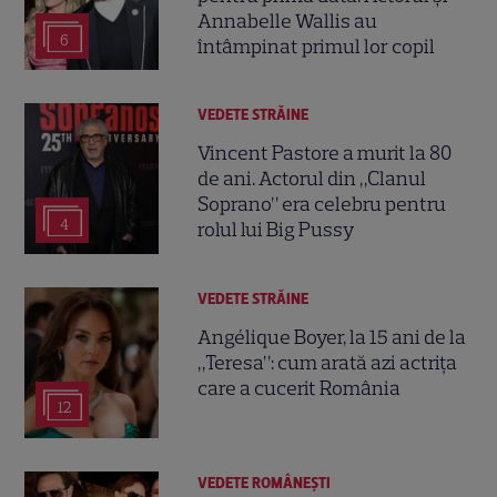
Annabelle Wallis au
6
întâmpinat primul lor copil
VEDETE STRĂINE
Vincent Pastore a murit la 80
de ani. Actorul din „Clanul
Soprano” era celebru pentru
4
rolul lui Big Pussy
VEDETE STRĂINE
Angélique Boyer, la 15 ani de la
„Teresa”: cum arată azi actrița
care a cucerit România
12
VEDETE ROMÂNEŞTI