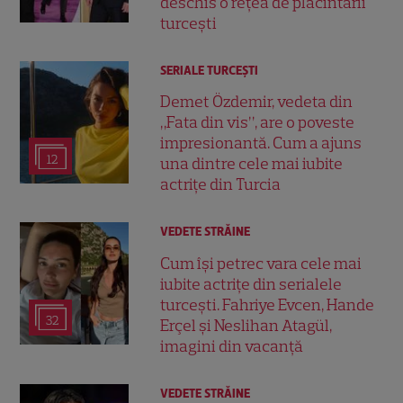
deschis o rețea de plăcintării
turcești
SERIALE TURCEŞTI
Demet Özdemir, vedeta din
„Fata din vis”, are o poveste
impresionantă. Cum a ajuns
12
una dintre cele mai iubite
actrițe din Turcia
VEDETE STRĂINE
Cum își petrec vara cele mai
iubite actrițe din serialele
turcești. Fahriye Evcen, Hande
32
Erçel și Neslihan Atagül,
imagini din vacanță
VEDETE STRĂINE