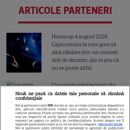
ARTICOLE PARTENERI
Horoscop 4 august 2026.
Capricornilor le este greu să
aibă răbdare într-un context
atât de dinamic, dar ei știu că
nu se poate altfel
Cine poate retrage banii din
contul unei persoane
Nouă ne pasă ca datele tale personale să rămână
confidențiale
decedate
Noi și partenerii noștri
596
stocăm și/sau accesăm informații pe dispozitivul
dvs., precum identificatorii cookie unici pentru prelucrarea datelor cu
caracter personal. Puteți accepta sau gestiona preferințele dvs. făcând clic
mai jos, respectiv vă puteți opune utilizării unui interes legitim în orice
moment pe pagina cu politica de confidențialitate. Aceste alegeri vor fi
raportate partenerilor noștri și nu vă vor afecta navigarea.
Mai multe detalii
Noi si partenerii nostri (retelele de socializare si agentiile de publicitate