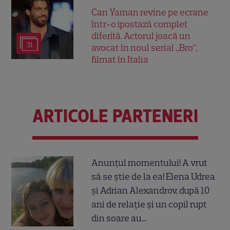
Can Yaman revine pe ecrane
într-o ipostază complet
diferită. Actorul joacă un
31
avocat în noul serial „Bro”,
filmat în Italia
ARTICOLE PARTENERI
Anunțul momentului! A vrut
să se știe de la ea! Elena Udrea
și Adrian Alexandrov, după 10
ani de relație și un copil rupt
din soare au...