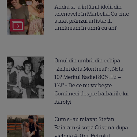
Andra și-a întâlnit idolii din
telenovele în Marbella. Cu cine
a luat prânzul artista: „Îi
8
urmăream în urmă cu ani”
Omul din umbră din echipa
„Zeiței de la Montreal”: „Nota
10? Meritul Nadiei 80%. Eu –
1%!” + De ce nu vorbește
Comăneci despre barbariile lui
Karolyi
Cum s-au relaxat Ștefan
Baiaram și soția Cristina, după
victoria 4-0 cu Petrolul