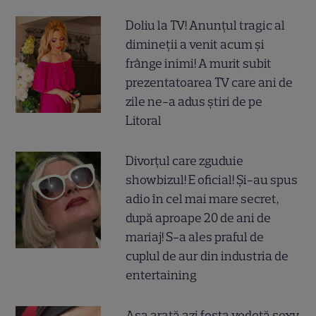
Doliu la TV! Anunțul tragic al
dimineții a venit acum și
frânge inimi! A murit subit
prezentatoarea TV care ani de
zile ne-a adus știri de pe
Litoral
Divorțul care zguduie
showbizul! E oficial! Și-au spus
adio în cel mai mare secret,
după aproape 20 de ani de
mariaj! S-a ales praful de
cuplul de aur din industria de
entertaining
Așa arată azi fosta vedetă sexy