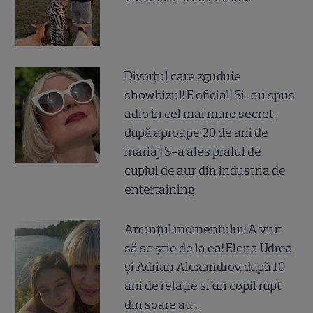
Divorțul care zguduie
showbizul! E oficial! Și-au spus
adio în cel mai mare secret,
după aproape 20 de ani de
mariaj! S-a ales praful de
cuplul de aur din industria de
entertaining
Anunțul momentului! A vrut
să se știe de la ea! Elena Udrea
și Adrian Alexandrov, după 10
ani de relație și un copil rupt
din soare au...