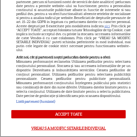
Cum coci vinetele la bloc, fără
partenere, precum si furnizorii nostri de servicii de date analitice) prelucram
date pentru a permite website-ului sa functioneze, pentru a personaliza
să umpli casa de fum
continutul si anunturile publicitare afisate in functie de interesele si/sau
profilul dvs., pentru a va oferi functionalitati aferente retelelor de socializare
si pentru a analiza traficul pe website. Beneficiati de drepturile prevazute de
art. 15-22 din GDPR in legatura cu prelucrarea datelor cu caracter personal.
Aceste drepturi pot fi exercitate prin modalitatea indicata
aici
. Prin click pe
“ACCEPT TOATE”, acceptati folosirea tuturor Tehnologiilor de tip Cookie, care
implica inclusiv acceptul dvs. cu privire la stocarea/accesarea informatiilor
de catre Vendor-ii cu care colaboram. Prin click pe “VREAU SA MODIFIC
SETARILE INDIVIDUAL” puteti schimba preferintele in mod individual, mai
putin cele legate de cookie strict necesare pentru functionarea website-
ului.
Ce este pământul de diatomee
Atât noi, cât și partenerii noștri prelucrăm datele pentru a oferi:
și cum se utilizează
Măsurarea performanței reclamelor. Utilizarea profilurilor pentru selectarea
conținutului personalizat. Stocarea și/sau accesarea informațiilor de pe un
dispozitiv. Dezvoltarea și îmbunătățirea serviciilor. Crearea profilurilor de
conținut personalizat. Utilizarea profilurilor pentru selectarea publicității
personalizate. Crearea profilurilor pentru publicitate personalizată.
Măsurarea performanței conținutului. Înțelegerea publicului prin statistici
sau combinații de date din surse diferite. Utilizarea datelor limitate pentru a
selecta conținutul. Utilizarea de date limitate pentru a selecta publicitatea.
Date precise de geolocație și identificarea prin scanarea dispozitivului.
Listă parteneri (furnizori)
ALTE ARTICOLE
ACCEPT TOATE
INTERESANTE
VREAU SA MODIFIC SETARILE INDIVIDUAL