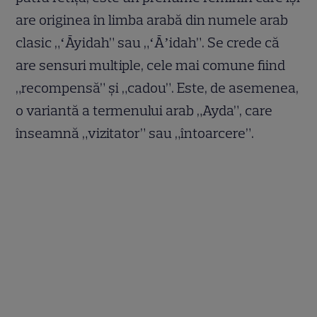
are originea în limba arabă din numele arab
clasic „ʻĀyidah” sau „ʻĀʼidah”. Se crede că
are sensuri multiple, cele mai comune fiind
„recompensă” și „cadou”. Este, de asemenea,
o variantă a termenului arab „Ayda”, care
înseamnă „vizitator” sau „întoarcere”.