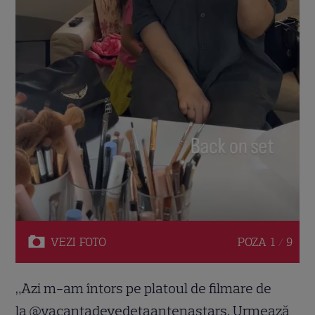
VEZI
FOTO
POZA
1 / 9
„Azi m-am întors pe platoul de filmare de
la @vacantadevedetaantenastars. Urmează