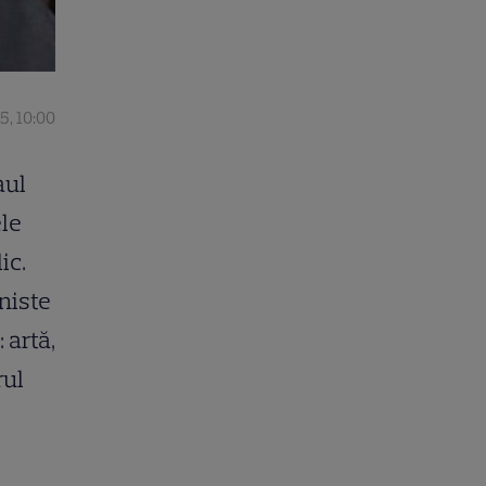
5, 10:00
aul
ele
ic.
uniste
 artă,
rul