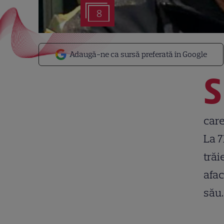
8
Adaugă-ne ca sursă preferată în Google
S
care
La 7
trăi
afac
său.