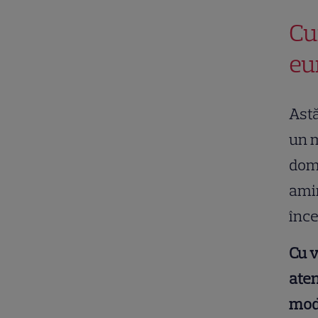
Cu
eu
Astă
un m
dome
amin
înc
Cu v
aten
mod