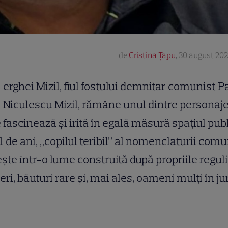
de
Cristina Țapu
,
30 august 202
erghei Mizil, fiul fostului demnitar comunist P
Niculescu Mizil, rămâne unul dintre personaj
 fascinează și irită în egală măsură spațiul publ
1 de ani, „copilul teribil” al nomenclaturii com
ește într-o lume construită după propriile reguli:
eri, băuturi rare și, mai ales, oameni mulți în ju