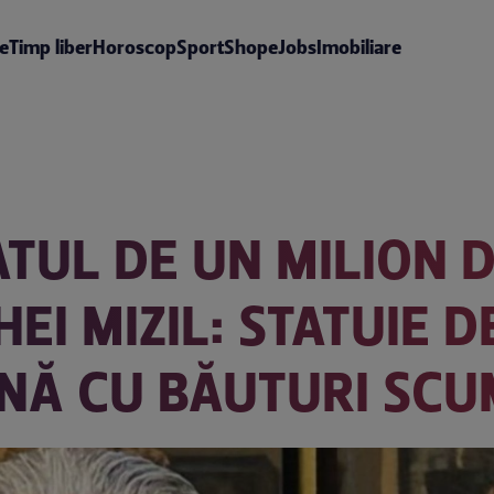
te
Timp liber
Horoscop
Sport
Shop
eJobs
Imobiliare
TUL DE UN MILION D
EI MIZIL: STATUIE D
INĂ CU BĂUTURI SC