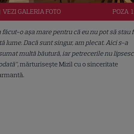
VEZI
GALERIA
FOTO
POZA
1
făcut-o așa mare pentru că eu nu pot să stau 
ă lume. Dacă sunt singur, am plecat. Aici s-a
umat multă băutură, iar petrecerile nu lipsesc
odată”,
mărturisește Mizil cu o sinceritate
armantă.