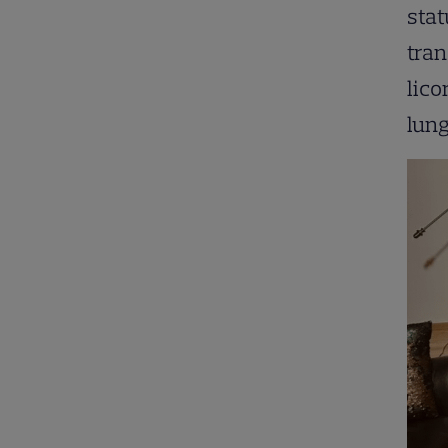
stat
tran
lico
lung