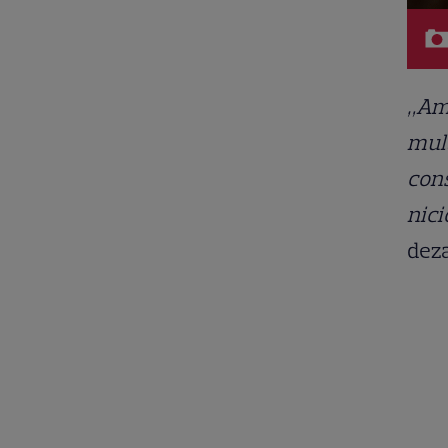
„Am 
mult
cons
nici
dez