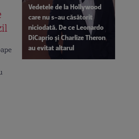
Vedetele de la Hollywood
e
care nu s-au căsătorit
il
niciodată. De ce Leonardo
DiCaprio și Charlize Theron
au evitat altarul
oape
u