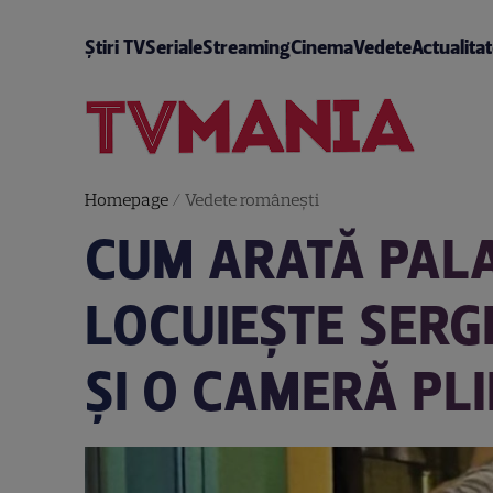
Știri TV
Seriale
Streaming
Cinema
Vedete
Actualita
Homepage
/
Vedete româneşti
CUM ARATĂ PALA
LOCUIEȘTE SERGH
ȘI O CAMERĂ PL