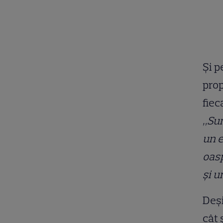
Și p
prop
fiec
„Sun
un e
oasp
și u
Deși
cât 