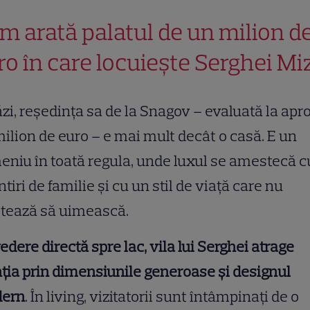
m arată palatul de un milion d
ro în care locuiește Serghei Miz
zi, reședința sa de la Snagov – evaluată la apr
ilion de euro – e mai mult decât o casă. E un
niu în toată regula, unde luxul se amestecă c
tiri de familie și cu un stil de viață care nu
etează să uimească.
edere directă spre lac, vila lui Serghei atrage
ția prin dimensiunile generoase și designul
ern
. În living, vizitatorii sunt întâmpinați de o