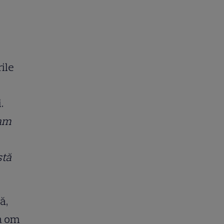
rile
.
 am
stă
ă,
ca om