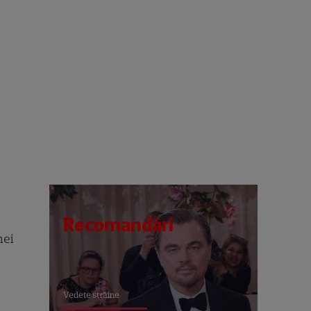
Recomandări
hei
Vedete străine