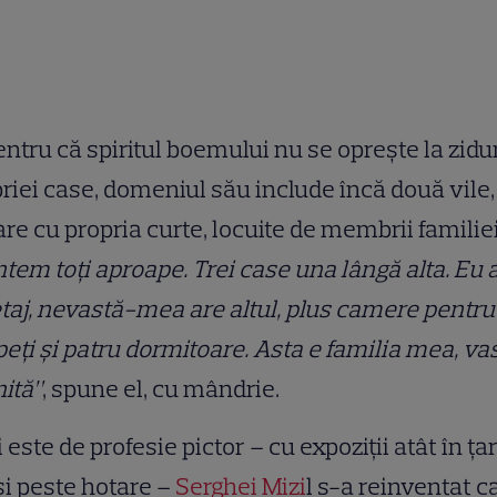
entru că spiritul boemului nu se oprește la zidu
riei case, domeniul său include încă două vile,
are cu propria curte, locuite de membrii familiei
tem toți aproape. Trei case una lângă alta. Eu
taj, nevastă-mea are altul, plus camere pentru
eți și patru dormitoare. Asta e familia mea, va
nită”
, spune el, cu mândrie.
 este de profesie pictor – cu expoziții atât în țar
și peste hotare –
Serghei Mizi
l s-a reinventat 