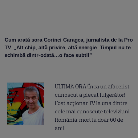
Cum arată sora Corinei Caragea, jurnalista de la Pro
TV. „Alt chip, altă privire, altă energie. Timpul nu te
schimbă dintr-odată…o face subtil”
ULTIMA ORĂ! Încă un afacerist
cunoscut a plecat fulgerător!
Fost acționar TV la una dintre
cele mai cunoscute televiziuni
România, mort la doar 60 de
ani!