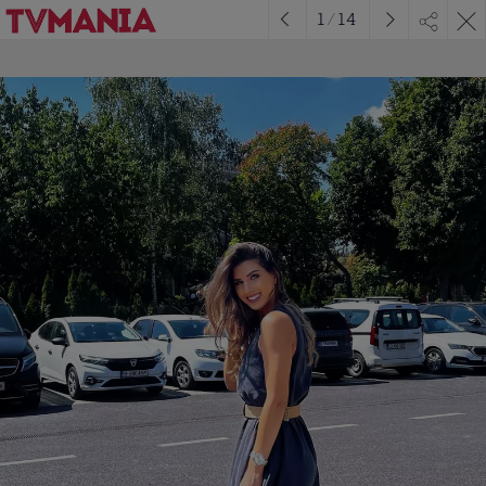
1
/
14