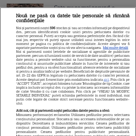
Gata, nu se mai ascund, e
cuplul momentului în
Nouă ne pasă ca datele tale personale să rămână
confidențiale
România! A ieșit soarele și pe
Noi și partenerii noștri
596
stocăm și/sau accesăm informații pe dispozitivul
strada ei, iar lui i-a pus
dvs., precum identificatorii cookie unici pentru prelucrarea datelor cu
caracter personal. Puteți accepta sau gestiona preferințele dvs. făcând clic
Dumnezeu mâna în cap!
mai jos, respectiv vă puteți opune utilizării unui interes legitim în orice
moment pe pagina cu politica de confidențialitate. Aceste alegeri vor fi
Felicitări, să fiți fericiți! Că
raportate partenerilor noștri și nu vă vor afecta navigarea.
Mai multe detalii
Noi si partenerii nostri (retelele de socializare si agentiile de publicitate
partenere, precum si furnizorii nostri de servicii de date analitice) prelucram
frumoși sunteți!
date pentru a permite website-ului sa functioneze, pentru a personaliza
continutul si anunturile publicitare afisate in functie de interesele si/sau
profilul dvs., pentru a va oferi functionalitati aferente retelelor de socializare
si pentru a analiza traficul pe website. Beneficiati de drepturile prevazute de
Cătălin Crișan, gafă de
art. 15-22 din GDPR in legatura cu prelucrarea datelor cu caracter personal.
Aceste drepturi pot fi exercitate prin modalitatea indicata
aici
. Prin click pe
proporții după ce a anunțat că
“ACCEPT TOATE”, acceptati folosirea tuturor Tehnologiilor de tip Cookie, care
implica inclusiv acceptul dvs. cu privire la stocarea/accesarea informatiilor
s-a despărțit de iubită „Să mă
de catre Vendor-ii cu care colaboram. Prin click pe “VREAU SA MODIFIC
SETARILE INDIVIDUAL” puteti schimba preferintele in mod individual, mai
criticați ușor”. Internauții i-au
putin cele legate de cookie strict necesare pentru functionarea website-
ului.
bătut obrazul
Atât noi, cât și partenerii noștri prelucrăm datele pentru a oferi:
Măsurarea performanței reclamelor. Utilizarea profilurilor pentru selectarea
conținutului personalizat. Stocarea și/sau accesarea informațiilor de pe un
dispozitiv. Dezvoltarea și îmbunătățirea serviciilor. Crearea profilurilor de
Vedeta din România care a
conținut personalizat. Utilizarea profilurilor pentru selectarea publicității
personalizate. Crearea profilurilor pentru publicitate personalizată.
născut chiar de ziua ei. Anul
Măsurarea performanței conținutului. Înțelegerea publicului prin statistici