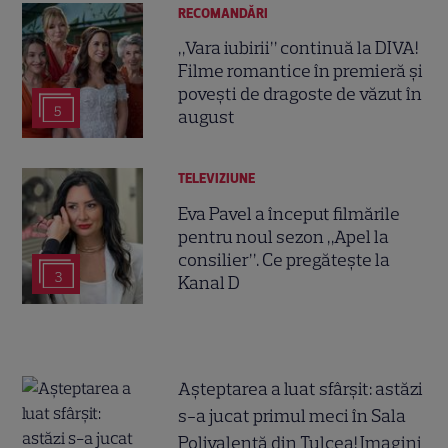
RECOMANDĂRI
„Vara iubirii” continuă la DIVA!
Filme romantice în premieră și
povești de dragoste de văzut în
5
august
TELEVIZIUNE
Eva Pavel a început filmările
pentru noul sezon „Apel la
consilier”. Ce pregătește la
3
Kanal D
Așteptarea a luat sfârșit: astăzi
s-a jucat primul meci în Sala
Polivalentă din Tulcea! Imagini