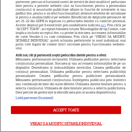
VEDETE STRĂINE
partenere, precum si furnizorii nostri de servicii de date analitice) prelucram
date pentru a permite website-ului sa functioneze, pentru a personaliza
continutul si anunturile publicitare afisate in functie de interesele si/sau
Marvel are un nou Black
profilul dvs., pentru a va oferi functionalitati aferente retelelor de socializare
Panther. David Jonsson preia
si pentru a analiza traficul pe website. Beneficiati de drepturile prevazute de
art. 15-22 din GDPR in legatura cu prelucrarea datelor cu caracter personal.
moștenirea lui Chadwick
Aceste drepturi pot fi exercitate prin modalitatea indicata
aici
. Prin click pe
“ACCEPT TOATE”, acceptati folosirea tuturor Tehnologiilor de tip Cookie, care
3
Boseman
implica inclusiv acceptul dvs. cu privire la stocarea/accesarea informatiilor
de catre Vendor-ii cu care colaboram. Prin click pe “VREAU SA MODIFIC
SETARILE INDIVIDUAL” puteti schimba preferintele in mod individual, mai
putin cele legate de cookie strict necesare pentru functionarea website-
ului.
VEDETE STRĂINE
Atât noi, cât și partenerii noștri prelucrăm datele pentru a oferi:
Ryan Gosling este noul Ghost
Măsurarea performanței reclamelor. Utilizarea profilurilor pentru selectarea
conținutului personalizat. Stocarea și/sau accesarea informațiilor de pe un
Rider din Universul Marvel.
dispozitiv. Dezvoltarea și îmbunătățirea serviciilor. Crearea profilurilor de
conținut personalizat. Utilizarea profilurilor pentru selectarea publicității
Anunțul făcut la Comic-Con i-
personalizate. Crearea profilurilor pentru publicitate personalizată.
7
a entuziasmat pe fani
Măsurarea performanței conținutului. Înțelegerea publicului prin statistici
sau combinații de date din surse diferite. Utilizarea datelor limitate pentru a
selecta conținutul. Utilizarea de date limitate pentru a selecta publicitatea.
Date precise de geolocație și identificarea prin scanarea dispozitivului.
Listă parteneri (furnizori)
DISNEY PLUS
„Diavolul se îmbracă de la
ACCEPT TOATE
Prada 2” s-a lansat pe Disney+.
Meryl Streep și Anne
VREAU SA MODIFIC SETARILE INDIVIDUAL
Hathaway revin la revista