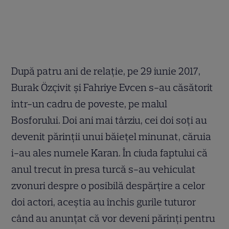
După patru ani de relație, pe 29 iunie 2017,
Burak Özçivit și Fahriye Evcen s-au căsătorit
într-un cadru de poveste, pe malul
Bosforului. Doi ani mai târziu, cei doi soți au
devenit părinții unui băiețel minunat, căruia
i-au ales numele Karan. În ciuda faptului că
anul trecut în presa turcă s-au vehiculat
zvonuri despre o posibilă despărțire a celor
doi actori, aceștia au închis gurile tuturor
când au anunțat că vor deveni părinți pentru