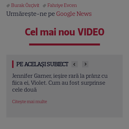
Burak Özçivit
Fahriye Evcen
Urmărește-ne pe
Google News
Cel mai nou VIDEO
PE ACELAȘI SUBIECT
cu
Eren Kasikci, fost câștigător MasterChef
Prin
e
Turcia, a murit la 37 de ani. Bucătarul a
cu d
fost găsit fără viață în locuința sa
înce
Citește mai multe
Citeș