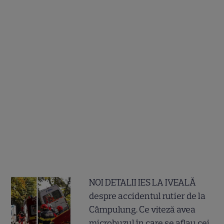
NOI DETALII IES LA IVEALĂ
despre accidentul rutier de la
Câmpulung. Ce viteză avea
microbuzul în care se aflau cei