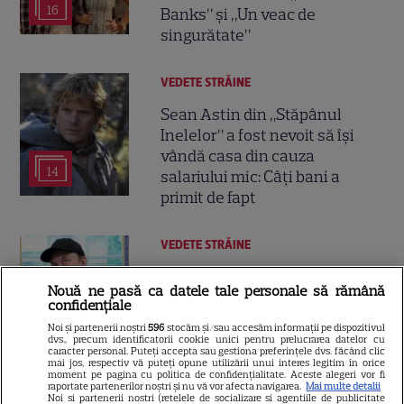
16
Banks” și „Un veac de
singurătate”
VEDETE STRĂINE
Sean Astin din „Stăpânul
Inelelor” a fost nevoit să își
vândă casa din cauza
14
salariului mic: Câți bani a
primit de fapt
VEDETE STRĂINE
Elon Musk, atac la adresa
Nouă ne pasă ca datele tale personale să rămână
regizorului premiat cu Oscar
confidențiale
care a realizat documentarul
Noi și partenerii noștri
596
stocăm și/sau accesăm informații pe dispozitivul
14
despre viața sa. Filmul are 232
dvs., precum identificatorii cookie unici pentru prelucrarea datelor cu
caracter personal. Puteți accepta sau gestiona preferințele dvs. făcând clic
de minute
mai jos, respectiv vă puteți opune utilizării unui interes legitim în orice
moment pe pagina cu politica de confidențialitate. Aceste alegeri vor fi
raportate partenerilor noștri și nu vă vor afecta navigarea.
Mai multe detalii
Noi si partenerii nostri (retelele de socializare si agentiile de publicitate