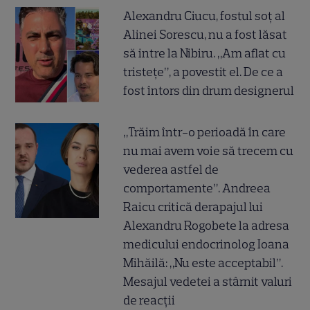
Alexandru Ciucu, fostul soț al
Alinei Sorescu, nu a fost lăsat
să intre la Nibiru. „Am aflat cu
tristețe”, a povestit el. De ce a
fost întors din drum designerul
„Trăim într-o perioadă în care
nu mai avem voie să trecem cu
vederea astfel de
comportamente”. Andreea
Raicu critică derapajul lui
Alexandru Rogobete la adresa
medicului endocrinolog Ioana
Mihăilă: „Nu este acceptabil”.
Mesajul vedetei a stârnit valuri
de reacții