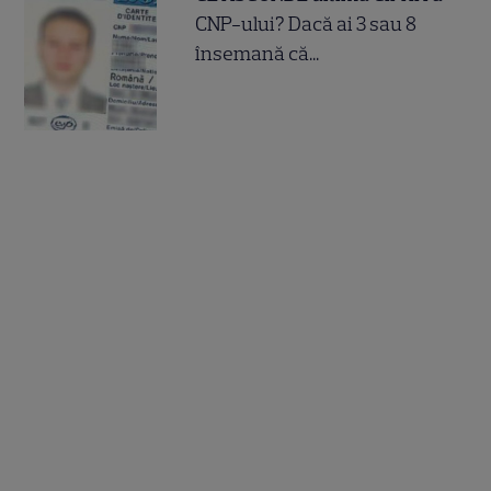
CNP-ului? Dacă ai 3 sau 8
însemană că...