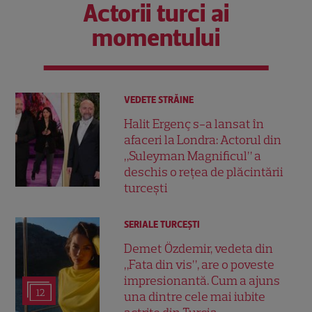
Actorii turci ai
momentului
VEDETE STRĂINE
Halit Ergenç s-a lansat în
afaceri la Londra: Actorul din
„Suleyman Magnificul” a
deschis o rețea de plăcintării
turcești
SERIALE TURCEŞTI
Demet Özdemir, vedeta din
„Fata din vis”, are o poveste
impresionantă. Cum a ajuns
12
una dintre cele mai iubite