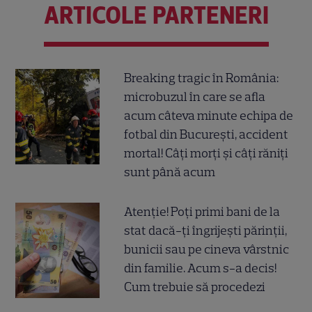
ARTICOLE PARTENERI
Breaking tragic în România:
microbuzul în care se afla
acum câteva minute echipa de
fotbal din București, accident
mortal! Câți morți și câți răniți
sunt până acum
Atenție! Poți primi bani de la
stat dacă-ți îngrijești părinții,
bunicii sau pe cineva vârstnic
din familie. Acum s-a decis!
Cum trebuie să procedezi