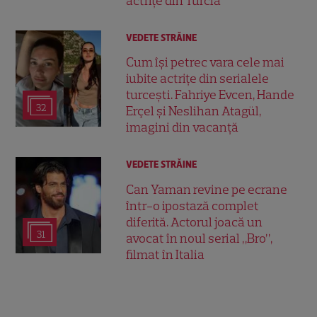
actrițe din Turcia
VEDETE STRĂINE
Cum își petrec vara cele mai
iubite actrițe din serialele
turcești. Fahriye Evcen, Hande
32
Erçel și Neslihan Atagül,
imagini din vacanță
VEDETE STRĂINE
Can Yaman revine pe ecrane
într-o ipostază complet
diferită. Actorul joacă un
31
avocat în noul serial „Bro”,
filmat în Italia