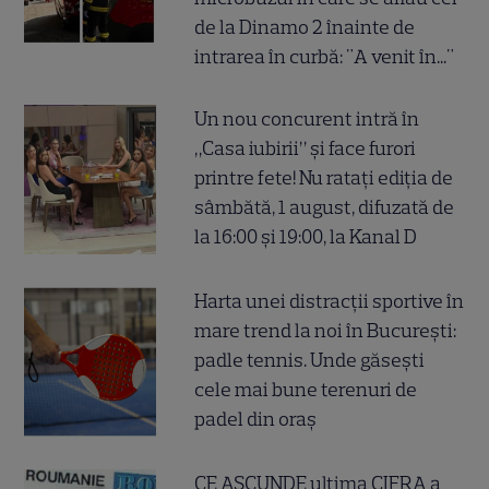
de la Dinamo 2 înainte de
intrarea în curbă: "A venit în..."
Un nou concurent intră în
„Casa iubirii” și face furori
printre fete! Nu ratați ediția de
sâmbătă, 1 august, difuzată de
la 16:00 și 19:00, la Kanal D
Harta unei distracții sportive în
mare trend la noi în București:
padle tennis. Unde găsești
cele mai bune terenuri de
padel din oraș
CE ASCUNDE ultima CIFRA a