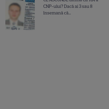
CNP-ului? Dacă ai 3 sau 8
însemană că...