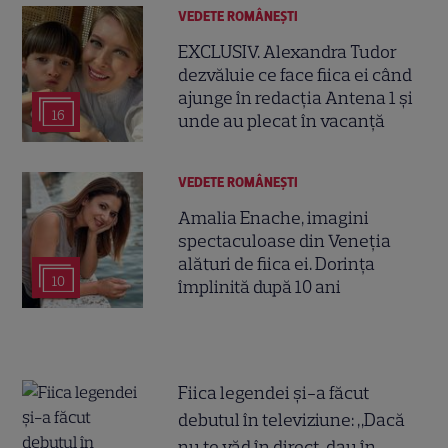
VEDETE ROMÂNEŞTI
EXCLUSIV. Alexandra Tudor
dezvăluie ce face fiica ei când
ajunge în redacția Antena 1 și
16
unde au plecat în vacanță
VEDETE ROMÂNEŞTI
Amalia Enache, imagini
spectaculoase din Veneția
alături de fiica ei. Dorința
10
împlinită după 10 ani
Fiica legendei și-a făcut
debutul în televiziune: „Dacă
nu te văd în direct, dau în