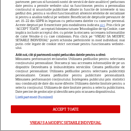
partenere, precum si furnizorii nostri de servicii de date analitice) prelucram
date pentru a permite website-ului sa functioneze, pentru a personaliza
continutul si anunturile publicitare afisate in functie de interesele si/sau
profilul dvs., pentru a va oferi functionalitati aferente retelelor de socializare
si pentru a analiza traficul pe website. Beneficiati de drepturile prevazute de
art. 15-22 din GDPR in legatura cu prelucrarea datelor cu caracter personal.
Aceste drepturi pot fi exercitate prin modalitatea indicata
aici
. Prin click pe
“ACCEPT TOATE”, acceptati folosirea tuturor Tehnologiilor de tip Cookie, care
implica inclusiv acceptul dvs. cu privire la stocarea/accesarea informatiilor
de catre Vendor-ii cu care colaboram. Prin click pe “VREAU SA MODIFIC
SETARILE INDIVIDUAL” puteti schimba preferintele in mod individual, mai
putin cele legate de cookie strict necesare pentru functionarea website-
ului.
ALTE ARTICOLE
Atât noi, cât și partenerii noștri prelucrăm datele pentru a oferi:
INTERESANTE
Măsurarea performanței reclamelor. Utilizarea profilurilor pentru selectarea
conținutului personalizat. Stocarea și/sau accesarea informațiilor de pe un
dispozitiv. Dezvoltarea și îmbunătățirea serviciilor. Crearea profilurilor de
conținut personalizat. Utilizarea profilurilor pentru selectarea publicității
personalizate. Crearea profilurilor pentru publicitate personalizată.
Măsurarea performanței conținutului. Înțelegerea publicului prin statistici
sau combinații de date din surse diferite. Utilizarea datelor limitate pentru a
selecta conținutul. Utilizarea de date limitate pentru a selecta publicitatea.
VEDETE STRĂINE
Date precise de geolocație și identificarea prin scanarea dispozitivului.
Listă parteneri (furnizori)
Marvel are un nou Black
Panther. David Jonsson preia
ACCEPT TOATE
moștenirea lui Chadwick
3
Boseman
VREAU SA MODIFIC SETARILE INDIVIDUAL