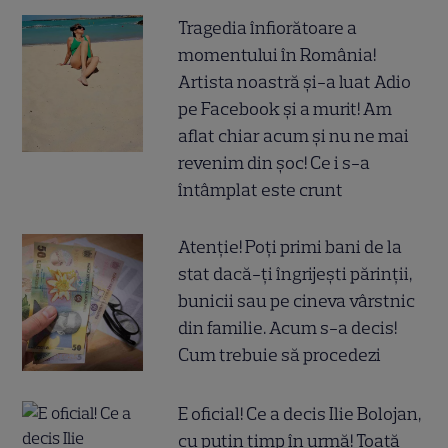
Tragedia înfiorătoare a
momentului în România!
Artista noastră și-a luat Adio
pe Facebook și a murit! Am
aflat chiar acum și nu ne mai
revenim din șoc! Ce i s-a
întâmplat este crunt
Atenție! Poți primi bani de la
stat dacă-ți îngrijești părinții,
bunicii sau pe cineva vârstnic
din familie. Acum s-a decis!
Cum trebuie să procedezi
E oficial! Ce a decis Ilie Bolojan,
cu puțin timp în urmă! Toată