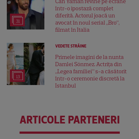
Can Yaman revine pe ecrane
într-o ipostază complet
diferită. Actorul joacă un
31
avocat în noul serial „Bro”,
filmat în Italia
VEDETE STRĂINE
Primele imagini de la nunta
Damlei Sönmez. Actrița din
„Legea familiei” s-a căsătorit
13
într-o ceremonie discretă la
Istanbul
ARTICOLE PARTENERI