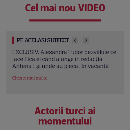
Cel mai nou VIDEO
PE ACELAȘI SUBIECT
e ce
Amalia Enache, imagini spectaculoase
Ioan
din Veneția alături de fiica ei. Dorința
împr
ță
împlinită după 10 ani
barc
Citește mai multe
Citeș
Actorii turci ai
momentului