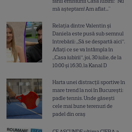
fanii emisiunii Casa Iubirii: "Nu
mă așteptam! Am aflat..."
Relația dintre Valentin și
Daniela este pusă sub semnul
întrebării: „Să se despartă aici”.
Aflați ce se va întâmpla în
„Casa iubirii”, joi, 30 iulie, de la
10:00 și 16:30, la Kanal D
Harta unei distracții sportive în
mare trend la noi în București:
padle tennis. Unde găsești
cele mai bune terenuri de
padel din oraș
CE ASCUNDE ultima CIFRA a