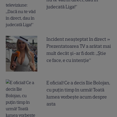
judecată Liga!”
Incident neașteptat în direct »
Prezentatoarea TV a arătat mai
mult decât și-ar fi dorit: „Știe
ce face, e cu intenție”
E oficial! Ce a decis Ilie Bolojan,
cu puțin timp în urmă! Toată
lumea vorbește acum despre
asta