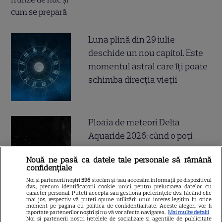
Luna plină din 29 iulie
deschide un nou capitol. Este
momentul astral care îți poate
schimba direcția vieții
Ploaia de meteori Delta
Aquaride 2026: când o poți
vedea cel mai bine
Nouă ne pasă ca datele tale personale să rămână
confidențiale
Noi și partenerii noștri
596
stocăm și/sau accesăm informații pe dispozitivul
dvs., precum identificatorii cookie unici pentru prelucrarea datelor cu
caracter personal. Puteți accepta sau gestiona preferințele dvs. făcând clic
mai jos, respectiv vă puteți opune utilizării unui interes legitim în orice
Câte calorii are pepenele roșu
moment pe pagina cu politica de confidențialitate. Aceste alegeri vor fi
raportate partenerilor noștri și nu vă vor afecta navigarea.
Mai multe detalii
– beneficii și contraindicații
Noi si partenerii nostri (retelele de socializare si agentiile de publicitate