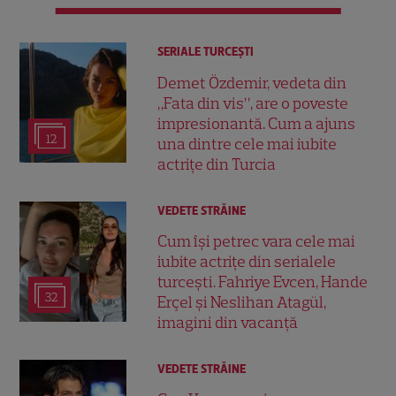
SERIALE TURCEŞTI
Demet Özdemir, vedeta din
„Fata din vis”, are o poveste
impresionantă. Cum a ajuns
12
una dintre cele mai iubite
actrițe din Turcia
VEDETE STRĂINE
Cum își petrec vara cele mai
iubite actrițe din serialele
turcești. Fahriye Evcen, Hande
32
Erçel și Neslihan Atagül,
imagini din vacanță
VEDETE STRĂINE