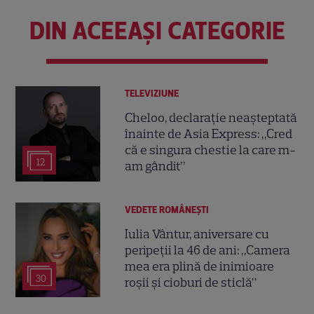
DIN ACEEAȘI CATEGORIE
TELEVIZIUNE
Cheloo, declarație neașteptată
înainte de Asia Express: „Cred
că e singura chestie la care m-
12
am gândit”
VEDETE ROMÂNEŞTI
Iulia Vântur, aniversare cu
peripeții la 46 de ani: „Camera
mea era plină de inimioare
30
roșii și cioburi de sticlă”