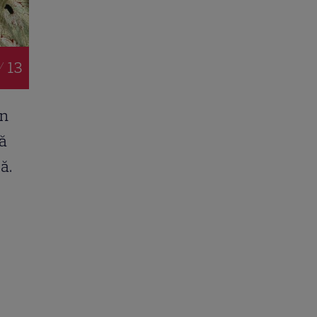
/ 13
un
că
ă.