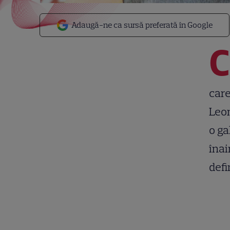
Adaugă-ne ca sursă preferată în Google
C
care
Leon
o ga
înai
defi