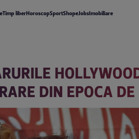
te
Timp liber
Horoscop
Sport
Shop
eJobs
Imobiliare
RURILE HOLLYWOODU
 RARE DIN EPOCA DE