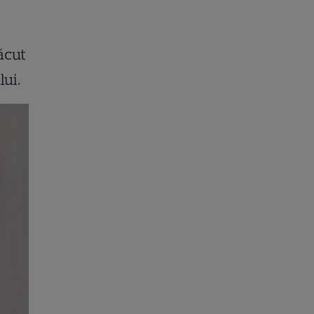
ăcut
lui.