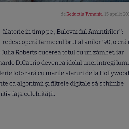
de
Redactia Tvmania
,
15 aprilie 20
ălătorie în timp pe „Bulevardul Amintirilor”:
redescoperă farmecul brut al anilor ’90, o eră 
 Julia Roberts cucerea totul cu un zâmbet, iar
ardo DiCaprio devenea idolul unei întregi lumi.
lerie foto rară cu marile staruri de la Hollywood
nte ca algoritmii și filtrele digitale să schimbe
nitiv fața celebrității.