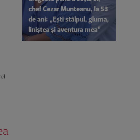
chef Cezar Munteanu, la 53
de ani: „Ești stâlpul, gluma,
liniștea și aventura mea”
bel
ea