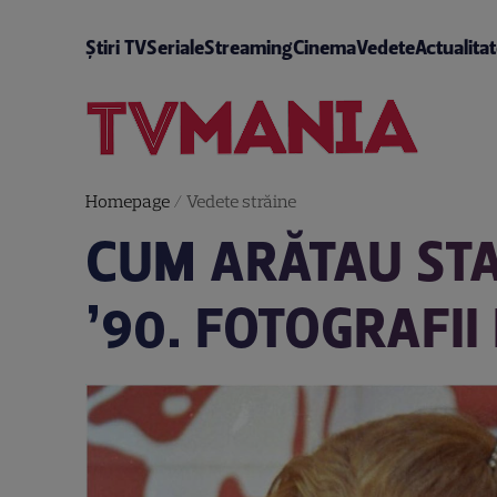
Știri TV
Seriale
Streaming
Cinema
Vedete
Actualita
Homepage
/
Vedete străine
CUM ARĂTAU STA
’90. FOTOGRAFII