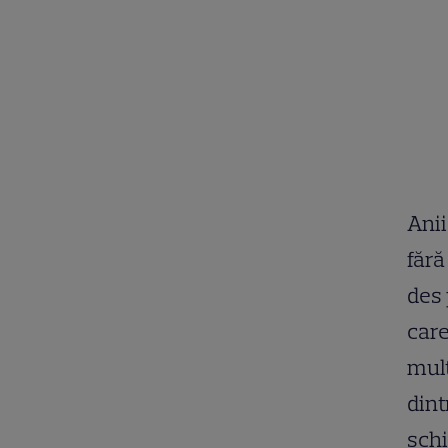
Anii
fără
des 
care
mult
dint
schi