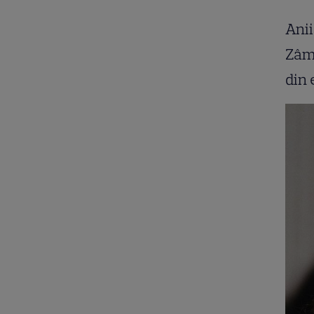
Anii
Zâmb
din 