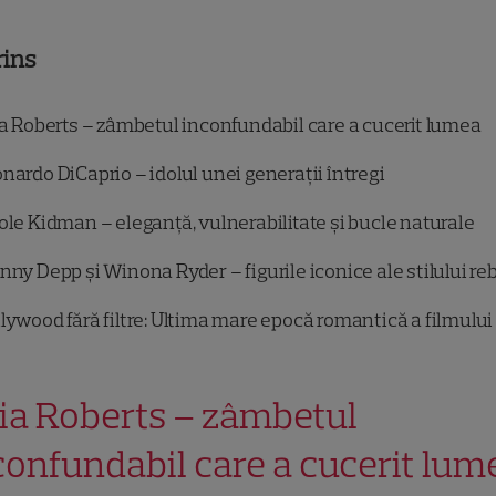
rins
ia Roberts – zâmbetul inconfundabil care a cucerit lumea
nardo DiCaprio – idolul unei generații întregi
ole Kidman – eleganță, vulnerabilitate și bucle naturale
nny Depp și Winona Ryder – figurile iconice ale stilului re
lywood fără filtre: Ultima mare epocă romantică a filmului
lia Roberts – zâmbetul
confundabil care a cucerit lum