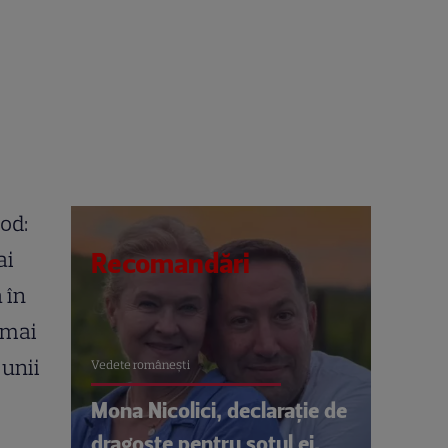
od:
ai
Recomandări
 în
 mai
 unii
Vedete româneşti
Mona Nicolici, declarație de
dragoste pentru soțul ei,