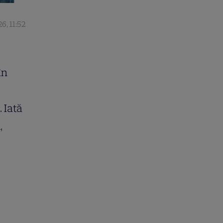
26, 11:52
în
 Iată
,