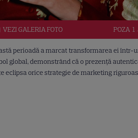
VEZI
GALERIA
FOTO
POZA
1 
stă perioadă a marcat transformarea ei într-
ol global, demonstrând că o prezență autenti
e eclipsa orice strategie de marketing riguroas