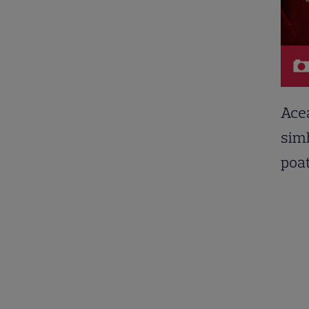
Acea
simb
poat