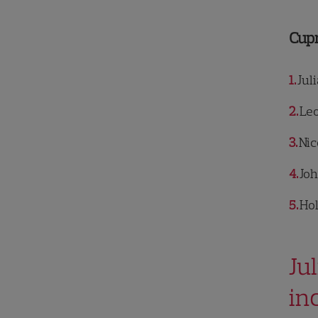
Cup
1
Jul
2
Leo
3
Nic
4
Joh
5
Hol
Ju
in