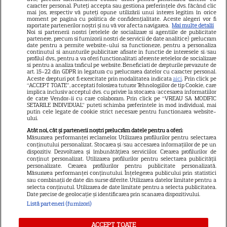
caracter personal. Puteți accepta sau gestiona preferințele dvs. făcând clic
Dumnezeu mâna în cap!
mai jos, respectiv vă puteți opune utilizării unui interes legitim în orice
moment pe pagina cu politica de confidențialitate. Aceste alegeri vor fi
Felicitări, să fiți fericiți! Că
raportate partenerilor noștri și nu vă vor afecta navigarea.
Mai multe detalii
Noi si partenerii nostri (retelele de socializare si agentiile de publicitate
partenere, precum si furnizorii nostri de servicii de date analitice) prelucram
frumoși sunteți!
date pentru a permite website-ului sa functioneze, pentru a personaliza
continutul si anunturile publicitare afisate in functie de interesele si/sau
profilul dvs., pentru a va oferi functionalitati aferente retelelor de socializare
si pentru a analiza traficul pe website. Beneficiati de drepturile prevazute de
Cătălin Crișan, gafă de
art. 15-22 din GDPR in legatura cu prelucrarea datelor cu caracter personal.
Aceste drepturi pot fi exercitate prin modalitatea indicata
aici
. Prin click pe
proporții după ce a anunțat că
“ACCEPT TOATE”, acceptati folosirea tuturor Tehnologiilor de tip Cookie, care
implica inclusiv acceptul dvs. cu privire la stocarea/accesarea informatiilor
s-a despărțit de iubită „Să mă
de catre Vendor-ii cu care colaboram. Prin click pe “VREAU SA MODIFIC
SETARILE INDIVIDUAL” puteti schimba preferintele in mod individual, mai
criticați ușor”. Internauții i-au
putin cele legate de cookie strict necesare pentru functionarea website-
ului.
bătut obrazul
Atât noi, cât și partenerii noștri prelucrăm datele pentru a oferi:
Măsurarea performanței reclamelor. Utilizarea profilurilor pentru selectarea
conținutului personalizat. Stocarea și/sau accesarea informațiilor de pe un
dispozitiv. Dezvoltarea și îmbunătățirea serviciilor. Crearea profilurilor de
Vedeta din România care a
conținut personalizat. Utilizarea profilurilor pentru selectarea publicității
personalizate. Crearea profilurilor pentru publicitate personalizată.
născut chiar de ziua ei. Anul
Măsurarea performanței conținutului. Înțelegerea publicului prin statistici
acesta face nunta de lemn!
sau combinații de date din surse diferite. Utilizarea datelor limitate pentru a
selecta conținutul. Utilizarea de date limitate pentru a selecta publicitatea.
Date precise de geolocație și identificarea prin scanarea dispozitivului.
Listă parteneri (furnizori)
ACCEPT TOATE