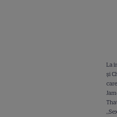
La î
și C
care
Jame
That
„Sex