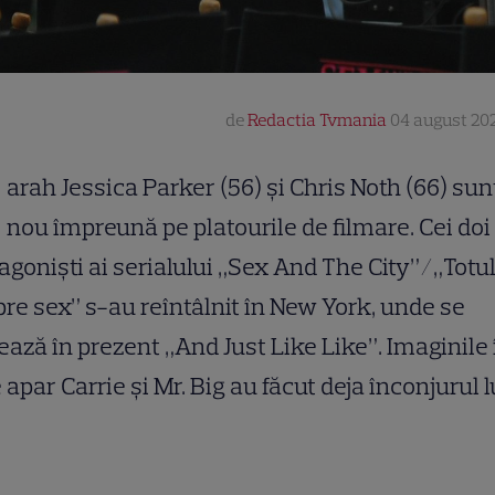
de
Redactia Tvmania
04 august 202
arah Jessica Parker (56) și Chris Noth (66) sun
nou împreună pe platourile de filmare. Cei doi
agoniști ai serialului „Sex And The City”/„Totu
re sex” s-au reîntâlnit în New York, unde se
ează în prezent „And Just Like Like”. Imaginile 
 apar Carrie și Mr. Big au făcut deja înconjurul 