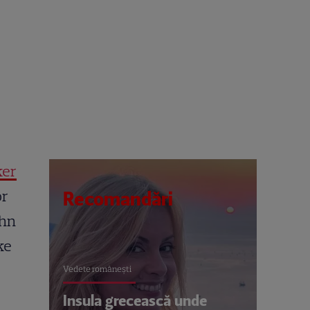
ker
or
Recomandări
ohn
ke
Vedete româneşti
Insula grecească unde