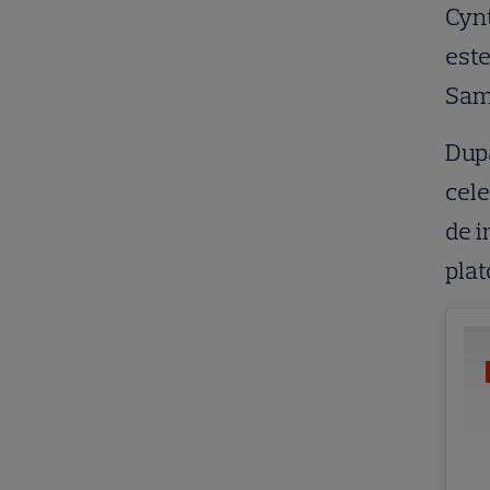
Cynt
este
Sam
După
cele
de i
plat