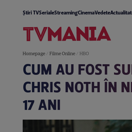
Știri TV
Seriale
Streaming
Cinema
Vedete
Actualita
Homepage
/
Filme Online
/
HBO
CUM AU FOST SU
CHRIS NOTH ÎN 
17 ANI