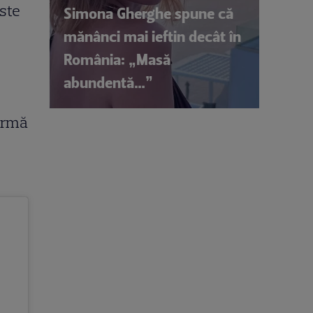
ste
Simona Gherghe spune că
mănânci mai ieftin decât în
România: „Masă
abundentă…”
formă