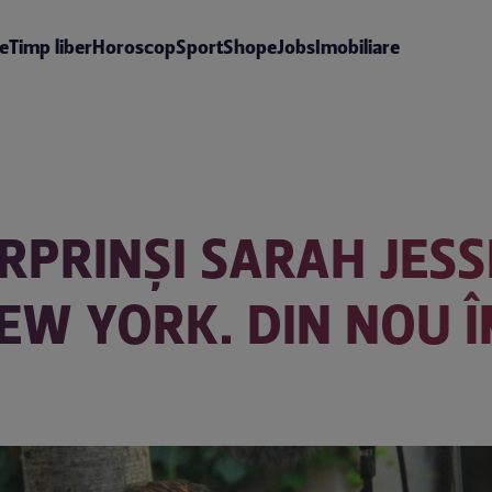
te
Timp liber
Horoscop
Sport
Shop
eJobs
Imobiliare
RPRINȘI SARAH JESS
NEW YORK. DIN NOU 