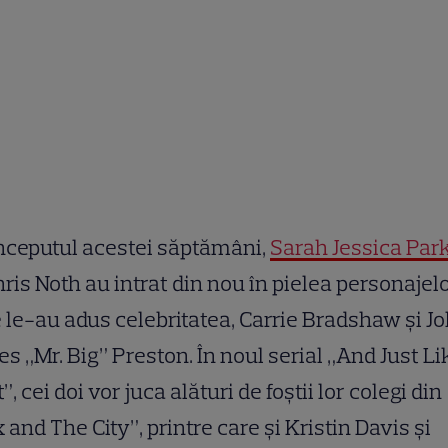
nceputul acestei săptămâni,
Sarah Jessica Par
hris Noth au intrat din nou în pielea personajel
 le-au adus celebritatea, Carrie Bradshaw și J
s „Mr. Big” Preston. În noul serial „And Just Li
”, cei doi vor juca alături de foștii lor colegi din
 and The City”, printre care și Kristin Davis și