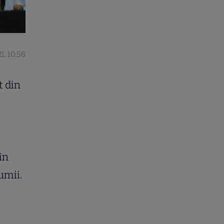
1, 10:56
t din
l
în
lumii.