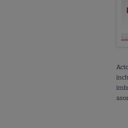
A p
Acto
înch
îmbr
asor