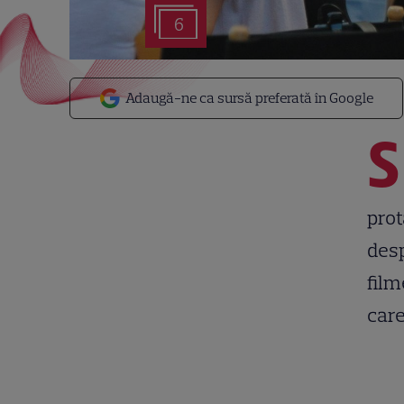
6
Adaugă-ne ca sursă preferată în Google
S
prot
desp
film
care