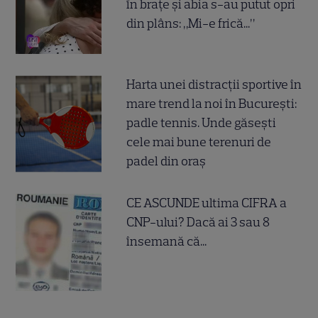
în brațe și abia s-au putut opri
din plâns: „Mi-e frică...”
Harta unei distracții sportive în
mare trend la noi în București:
padle tennis. Unde găsești
cele mai bune terenuri de
padel din oraș
CE ASCUNDE ultima CIFRA a
CNP-ului? Dacă ai 3 sau 8
însemană că...