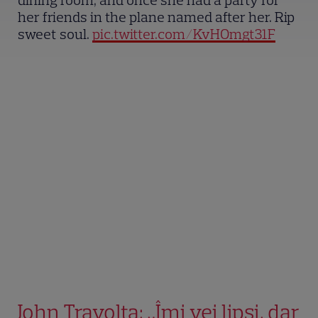
her friends in the plane named after her. Rip
sweet soul.
pic.twitter.com/KvHOmgt31F
John Travolta: „Îmi vei lipsi, dar