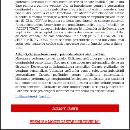
trăiești”
partenere, precum si furnizorii nostri de servicii de date analitice) prelucram
date pentru a permite website-ului sa functioneze, pentru a personaliza
continutul si anunturile publicitare afisate in functie de interesele si/sau
profilul dvs., pentru a va oferi functionalitati aferente retelelor de socializare
si pentru a analiza traficul pe website. Beneficiati de drepturile prevazute de
art. 15-22 din GDPR in legatura cu prelucrarea datelor cu caracter personal.
Aceste drepturi pot fi exercitate prin modalitatea indicata
aici
. Prin click pe
ARTICOLE PARTENERI
“ACCEPT TOATE”, acceptati folosirea tuturor Tehnologiilor de tip Cookie, care
implica inclusiv acceptul dvs. cu privire la stocarea/accesarea informatiilor
de catre Vendor-ii cu care colaboram. Prin click pe “VREAU SA MODIFIC
SETARILE INDIVIDUAL” puteti schimba preferintele in mod individual, mai
putin cele legate de cookie strict necesare pentru functionarea website-
ului.
Atât noi, cât și partenerii noștri prelucrăm datele pentru a oferi:
Horoscop 5 august 2026.
Măsurarea performanței reclamelor. Utilizarea profilurilor pentru selectarea
conținutului personalizat. Stocarea și/sau accesarea informațiilor de pe un
Vărsătorii au nevoie de
dispozitiv. Dezvoltarea și îmbunătățirea serviciilor. Crearea profilurilor de
conținut personalizat. Utilizarea profilurilor pentru selectarea publicității
abordări mai creative, mai
personalizate. Crearea profilurilor pentru publicitate personalizată.
Măsurarea performanței conținutului. Înțelegerea publicului prin statistici
relaxate în subiectele legate
sau combinații de date din surse diferite. Utilizarea datelor limitate pentru a
selecta conținutul. Utilizarea de date limitate pentru a selecta publicitatea.
de câștiguri, venituri și
Date precise de geolocație și identificarea prin scanarea dispozitivului.
cheltuieli
Listă parteneri (furnizori)
ACCEPT TOATE
Cine poate retrage banii din
contul unei persoane
VREAU SA MODIFIC SETARILE INDIVIDUAL
decedate