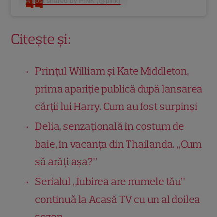
A post shared by P!NK (@pink)
Citește și:
Prințul William și Kate Middleton,
prima apariție publică după lansarea
cărții lui Harry. Cum au fost surpinși
Delia, senzațională în costum de
baie, în vacanța din Thailanda. „Cum
să arăți așa?”
Serialul „Iubirea are numele tău”
continuă la Acasă TV cu un al doilea
sezon