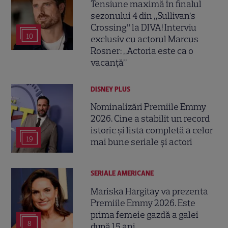
Tensiune maximă în finalul
sezonului 4 din „Sullivan’s
Crossing” la DIVA! Interviu
10
exclusiv cu actorul Marcus
Rosner: „Actoria este ca o
vacanță”
DISNEY PLUS
Nominalizări Premiile Emmy
2026. Cine a stabilit un record
istoric și lista completă a celor
19
mai bune seriale și actori
SERIALE AMERICANE
Mariska Hargitay va prezenta
Premiile Emmy 2026. Este
prima femeie gazdă a galei
8
după 15 ani