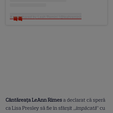
A post shared by Leah Remini (@leahremini)
Cântăreața LeAnn Rimes
a declarat că speră
ca Lisa Presley să fie în sfârșit „
împăcată
” cu