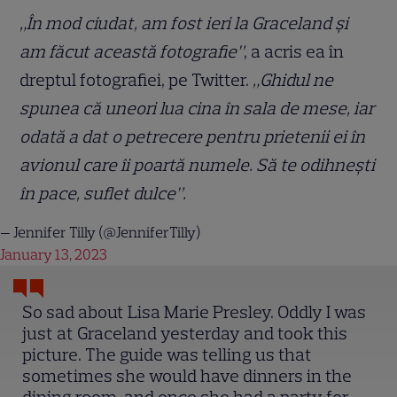
„În mod ciudat, am fost ieri la Graceland și
am făcut această fotografie”
, a acris ea în
dreptul fotografiei, pe Twitter.
„Ghidul ne
spunea că uneori lua cina în sala de mese, iar
odată a dat o petrecere pentru prietenii ei în
avionul care îi poartă numele. Să te odihnești
în pace, suflet dulce”.
— Jennifer Tilly (@JenniferTilly)
January 13, 2023
So sad about Lisa Marie Presley. Oddly I was
just at Graceland yesterday and took this
picture. The guide was telling us that
sometimes she would have dinners in the
dining room, and once she had a party for