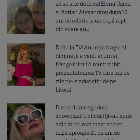
să se știe de la ea! Elena Udrea
și Adrian Alexandrov, după 10
ani de relație și un copil rupt
din soare au...
Doliu la TV! Anunțul tragic al
dimineții a venit acum și
frânge inimi! A murit subit
prezentatoarea TV care ani de
zile ne-a adus știri de pe
Litoral
Divorțul care zguduie
showbizul! E oficial! Și-au spus
adio în cel mai mare secret,
după aproape 20 de ani de