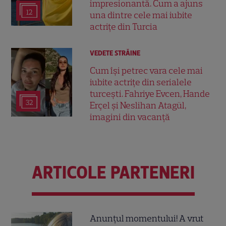
impresionantă. Cum a ajuns
12
una dintre cele mai iubite
actrițe din Turcia
VEDETE STRĂINE
Cum își petrec vara cele mai
iubite actrițe din serialele
turcești. Fahriye Evcen, Hande
32
Erçel și Neslihan Atagül,
imagini din vacanță
ARTICOLE PARTENERI
Anunțul momentului! A vrut