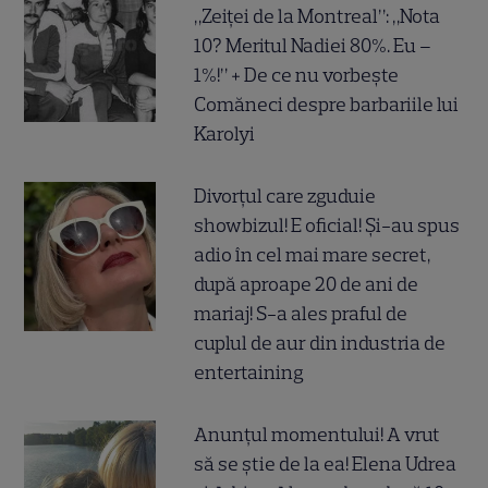
„Zeiței de la Montreal”: „Nota
10? Meritul Nadiei 80%. Eu –
1%!” + De ce nu vorbește
Comăneci despre barbariile lui
Karolyi
Divorțul care zguduie
showbizul! E oficial! Și-au spus
adio în cel mai mare secret,
după aproape 20 de ani de
mariaj! S-a ales praful de
cuplul de aur din industria de
entertaining
Anunțul momentului! A vrut
să se știe de la ea! Elena Udrea