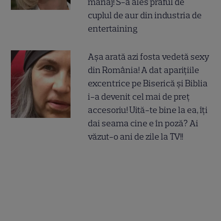
mariaj! S-a ales praful de
cuplul de aur din industria de
entertaining
Așa arată azi fosta vedetă sexy
din România! A dat aparițiile
excentrice pe Biserică și Biblia
i-a devenit cel mai de preț
accesoriu! Uită-te bine la ea, îți
dai seama cine e în poză? Ai
văzut-o ani de zile la TV!!