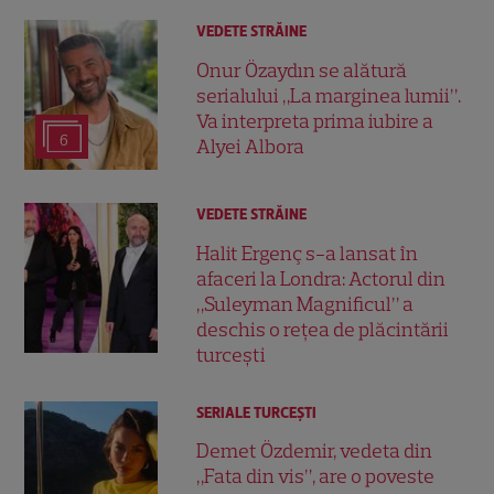
VEDETE STRĂINE
Onur Özaydın se alătură
serialului „La marginea lumii”.
Va interpreta prima iubire a
6
Alyei Albora
VEDETE STRĂINE
Halit Ergenç s-a lansat în
afaceri la Londra: Actorul din
„Suleyman Magnificul” a
deschis o rețea de plăcintării
turcești
SERIALE TURCEŞTI
Demet Özdemir, vedeta din
„Fata din vis”, are o poveste