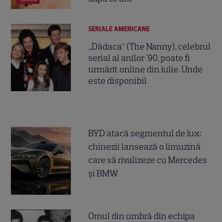
SERIALE AMERICANE
„Dădaca” (The Nanny), celebrul
serial al anilor '90, poate fi
urmărit online din iulie. Unde
este disponibil
BYD atacă segmentul de lux:
chinezii lansează o limuzină
care să rivalizeze cu Mercedes
și BMW
Omul din umbră din echipa