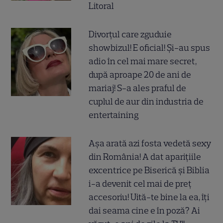
Litoral
Divorțul care zguduie
showbizul! E oficial! Și-au spus
adio în cel mai mare secret,
după aproape 20 de ani de
mariaj! S-a ales praful de
cuplul de aur din industria de
entertaining
Așa arată azi fosta vedetă sexy
din România! A dat aparițiile
excentrice pe Biserică și Biblia
i-a devenit cel mai de preț
accesoriu! Uită-te bine la ea, îți
dai seama cine e în poză? Ai