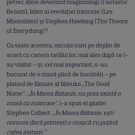
petrec zilele devenind magizoologi (Fantastic
Beasts), lideri ai revoluției franceze (Les
Misérables) și Stephen Hawking (The Theory
of Everything)?
Cu toate acestea, micuții sunt pe deplin de
acord cu cariera tatălui lor, mai ales după ce l-
au vizitat – și, cel mai important, s-au
bucurat de o masă plină de bunătăți – pe
platoul de filmare al filmului „The Good
Nurse”. „
În Marea Britanie, nu prea există o
masă cu mâncare”,
i-a spus el gazdei
Stephen Colbert.
„În Marea Britanie, ești
norocos dacă primești o ceașcă cu puțină
cafea instant.”