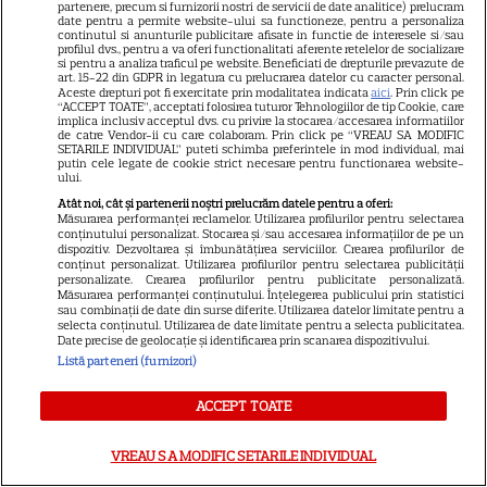
partenere, precum si furnizorii nostri de servicii de date analitice) prelucram
înghețata mortală”. Filmul
date pentru a permite website-ului sa functioneze, pentru a personaliza
continutul si anunturile publicitare afisate in functie de interesele si/sau
horror în care copiii devin
profilul dvs., pentru a va oferi functionalitati aferente retelelor de socializare
5
criminali după ce mănâncă
si pentru a analiza traficul pe website. Beneficiati de drepturile prevazute de
art. 15-22 din GDPR in legatura cu prelucrarea datelor cu caracter personal.
înghețată
Aceste drepturi pot fi exercitate prin modalitatea indicata
aici
. Prin click pe
“ACCEPT TOATE”, acceptati folosirea tuturor Tehnologiilor de tip Cookie, care
implica inclusiv acceptul dvs. cu privire la stocarea/accesarea informatiilor
de catre Vendor-ii cu care colaboram. Prin click pe “VREAU SA MODIFIC
VEDETE STRĂINE
SETARILE INDIVIDUAL” puteti schimba preferintele in mod individual, mai
putin cele legate de cookie strict necesare pentru functionarea website-
ului.
„Povestea peștelui posac”,
Atât noi, cât și partenerii noștri prelucrăm datele pentru a oferi:
aventura animată inspirată
Măsurarea performanței reclamelor. Utilizarea profilurilor pentru selectarea
dintr-un bestseller The New
conținutului personalizat. Stocarea și/sau accesarea informațiilor de pe un
dispozitiv. Dezvoltarea și îmbunătățirea serviciilor. Crearea profilurilor de
11
York Times, ajunge în
conținut personalizat. Utilizarea profilurilor pentru selectarea publicității
personalizate. Crearea profilurilor pentru publicitate personalizată.
cinematografe pe 7 august
Măsurarea performanței conținutului. Înțelegerea publicului prin statistici
sau combinații de date din surse diferite. Utilizarea datelor limitate pentru a
selecta conținutul. Utilizarea de date limitate pentru a selecta publicitatea.
Date precise de geolocație și identificarea prin scanarea dispozitivului.
NETFLIX
Listă parteneri (furnizori)
Noutăți Netflix în august 2026:
Robert De Niro, „Nosferatu” și
ACCEPT TOATE
noile sezoane din „Outer
16
Banks” și „Un veac de
VREAU SA MODIFIC SETARILE INDIVIDUAL
singurătate”