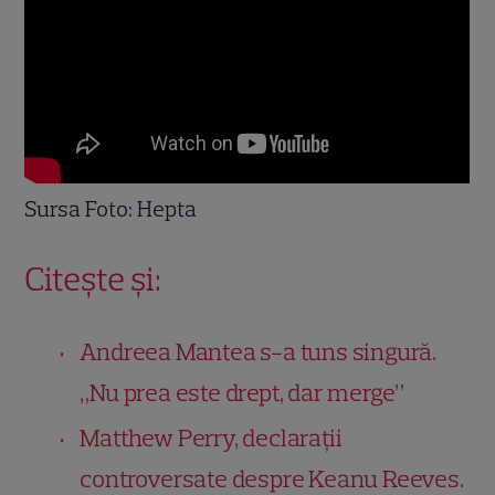
Sursa Foto: Hepta
Citește și:
Andreea Mantea s-a tuns singură.
„Nu prea este drept, dar merge”
Matthew Perry, declarații
controversate despre Keanu Reeves.