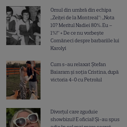
Omul din umbră din echipa
„Zeiței de la Montreal”: „Nota
10? Meritul Nadiei 80%. Eu –
1%!” + De ce nu vorbește
Comăneci despre barbariile lui
Karolyi
Cum s-au relaxat Ștefan
Baiaram și soția Cristina, după
victoria 4-0 cu Petrolul
Divorțul care zguduie
showbizul! E oficial! Și-au spus
adio în cel mai mare secret,