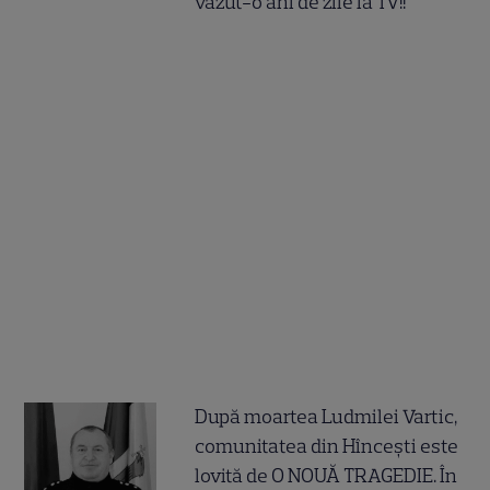
văzut-o ani de zile la TV!!
După moartea Ludmilei Vartic,
comunitatea din Hîncești este
lovită de O NOUĂ TRAGEDIE. În