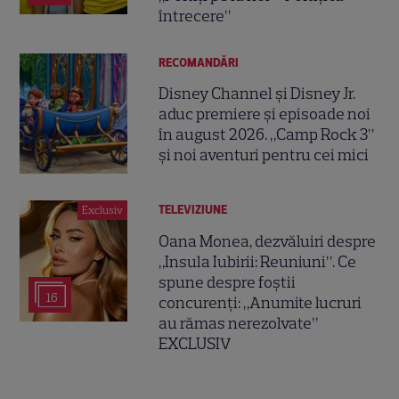
întrecere”
RECOMANDĂRI
Disney Channel și Disney Jr.
aduc premiere și episoade noi
în august 2026. „Camp Rock 3”
și noi aventuri pentru cei mici
TELEVIZIUNE
Exclusiv
Oana Monea, dezvăluiri despre
„Insula Iubirii: Reuniuni”. Ce
spune despre foștii
16
concurenți: „Anumite lucruri
au rămas nerezolvate”
EXCLUSIV