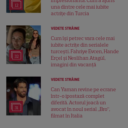
impresionantă. Cum a ajuns
12
una dintre cele mai iubite
actrițe din Turcia
VEDETE STRĂINE
Cum își petrec vara cele mai
iubite actrițe din serialele
turcești. Fahriye Evcen, Hande
32
Erçel și Neslihan Atagül,
imagini din vacanță
VEDETE STRĂINE
Can Yaman revine pe ecrane
într-o ipostază complet
diferită. Actorul joacă un
31
avocat în noul serial „Bro”,
filmat în Italia