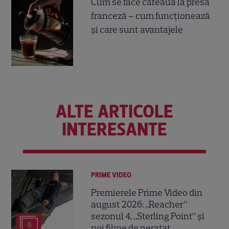
Cum se face cafeaua la presa
franceză – cum funcționează
și care sunt avantajele
ALTE ARTICOLE
INTERESANTE
PRIME VIDEO
Premierele Prime Video din
august 2026: „Reacher”
sezonul 4, „Sterling Point” și
6
noi filme de neratat