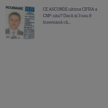
CE ASCUNDE ultima CIFRA a
CNP-ului? Dacă ai 3 sau 8
însemană că...