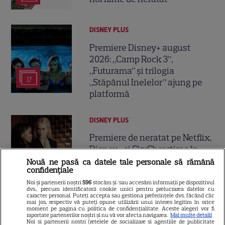
DISNEY PLUS
Premiere Disney+ august
2026: „Camp Rock 3”,
„Futurama” și trilogia
17
„Stăpânul Inelelor” ajung pe
platformă
DISNEY PLUS
Premiere de neratat pe Netflix,
Disney+ și SkyShowtime în
august: seriale noi, filme de
Nouă ne pasă ca datele tale personale să rămână
confidențiale
15
colecție și vedete de top
Noi și partenerii noștri
596
stocăm și/sau accesăm informații pe dispozitivul
dvs., precum identificatorii cookie unici pentru prelucrarea datelor cu
caracter personal. Puteți accepta sau gestiona preferințele dvs. făcând clic
mai jos, respectiv vă puteți opune utilizării unui interes legitim în orice
CINEMA
moment pe pagina cu politica de confidențialitate. Aceste alegeri vor fi
raportate partenerilor noștri și nu vă vor afecta navigarea.
Mai multe detalii
Eli Roth revine cu „Omul cu
Noi si partenerii nostri (retelele de socializare si agentiile de publicitate