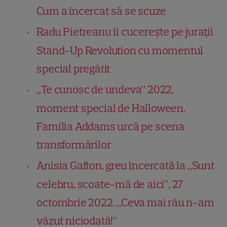
Cum a încercat să se scuze
Radu Pietreanu îi cucerește pe jurații
Stand-Up Revolution cu momentul
special pregătit
„Te cunosc de undeva” 2022,
moment special de Halloween.
Familia Addams urcă pe scena
transformărilor
Anisia Gafton, greu încercată la „Sunt
celebru, scoate-mă de aici”, 27
octombrie 2022. „Ceva mai rău n-am
văzut niciodată!”