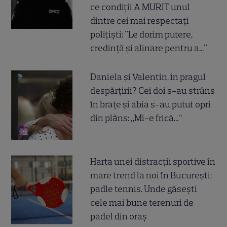
ce condiții A MURIT unul
dintre cei mai respectați
polițiști: "Le dorim putere,
credință și alinare pentru a..."
Daniela și Valentin, în pragul
despărțirii? Cei doi s-au strâns
în brațe și abia s-au putut opri
din plâns: „Mi-e frică...”
Harta unei distracții sportive în
mare trend la noi în București:
padle tennis. Unde găsești
cele mai bune terenuri de
padel din oraș