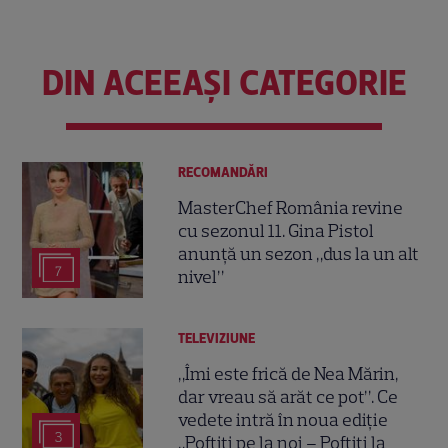
DIN ACEEAȘI CATEGORIE
RECOMANDĂRI
MasterChef România revine
cu sezonul 11. Gina Pistol
anunță un sezon „dus la un alt
7
nivel”
TELEVIZIUNE
„Îmi este frică de Nea Mărin,
dar vreau să arăt ce pot”. Ce
vedete intră în noua ediție
3
„Poftiți pe la noi – Poftiți la