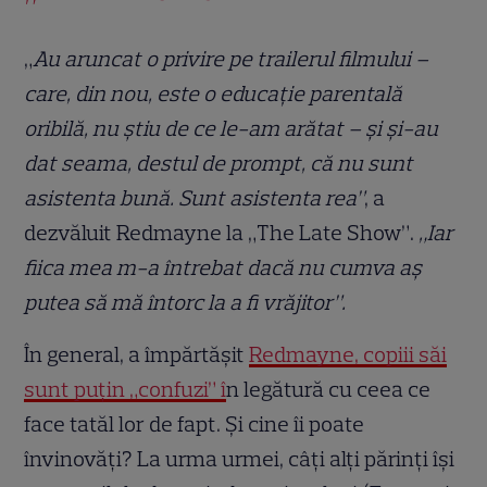
„
Au aruncat o privire pe trailerul filmului –
care, din nou, este o educație parentală
oribilă, nu știu de ce le-am arătat – și și-au
dat seama, destul de prompt, că nu sunt
asistenta bună. Sunt asistenta rea”
, a
dezvăluit Redmayne la „The Late Show”.
„Iar
fiica mea m-a întrebat dacă nu cumva aș
putea să mă întorc la a fi vrăjitor”.
În general, a împărtășit
Redmayne, copiii săi
sunt puțin „confuzi” î
n legătură cu ceea ce
face tatăl lor de fapt. Și cine îi poate
învinovăți? La urma urmei, câți alți părinți își