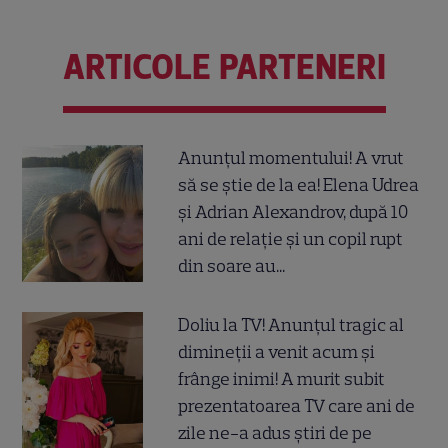
ARTICOLE PARTENERI
Anunțul momentului! A vrut
să se știe de la ea! Elena Udrea
și Adrian Alexandrov, după 10
ani de relație și un copil rupt
din soare au...
Doliu la TV! Anunțul tragic al
dimineții a venit acum și
frânge inimi! A murit subit
prezentatoarea TV care ani de
zile ne-a adus știri de pe