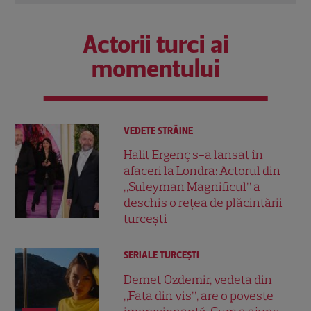
Actorii turci ai
momentului
VEDETE STRĂINE
Halit Ergenç s-a lansat în
afaceri la Londra: Actorul din
„Suleyman Magnificul” a
deschis o rețea de plăcintării
turcești
SERIALE TURCEŞTI
Demet Özdemir, vedeta din
„Fata din vis”, are o poveste