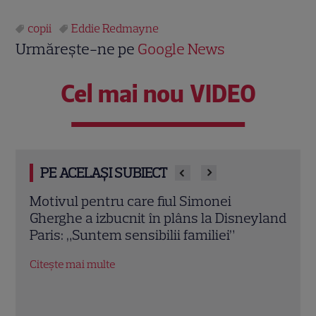
copii
Eddie Redmayne
Urmărește-ne pe
Google News
Cel mai nou VIDEO
PE ACELAȘI SUBIECT
 Simonei
Úrsula Corberó a publicat primele
ns la Disneyland
imagini cu bebelușul: Detaliul care
familiei”
emoționat pe fanii actriței din „La
de Papel”
Citește mai multe