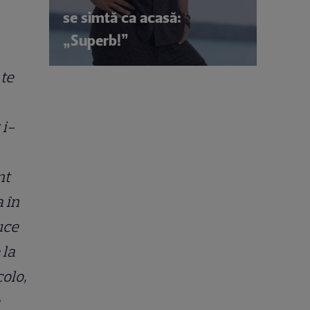
se simtă ca acasă:
„Superb!”
 te
 i-
nt
 în
uce
 la
colo,