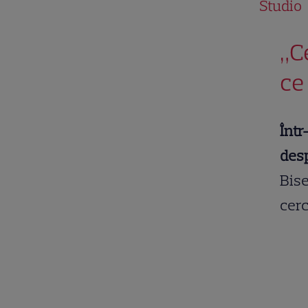
Studio
„Ce
ce
Într
des
Bise
cerc