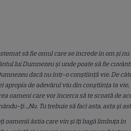
stemat să fie omul care se încrede în om și nu 
ntul lui Dumnezeu și unde poate să fie cuvânt
Dumnezeu dacă nu într-o conștiință vie. De câte
ei apropia de adevărul viu din conștiința ta vie,
ea oameni care vor încerca să te scoată de aco
ându-ți: „Nu. Tu trebuie să faci asta, asta și ast
oți oamenii ăstia care vin și îți bagă limbuța în