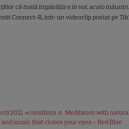
țător că toată împărăția e în voi, acolo înăuntr
stit Connect-R, într-un videoclip postat pe Tik
ctr2021
#constiinta
♬ Meditation with natura
and music that closes your eyes – Red Blue