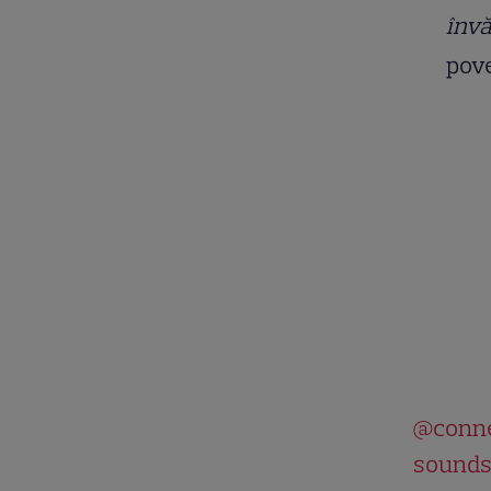
învă
pove
@conne
sounds 