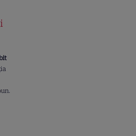
i
bit
ția
bun.