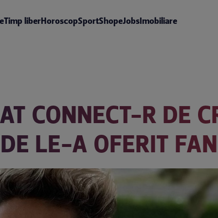
te
Timp liber
Horoscop
Sport
Shop
eJobs
Imobiliare
AT CONNECT-R DE C
DE LE-A OFERIT FAN