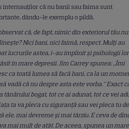
 internauților că nu banii sau faima sunt
rtante, dându-le exemplu o pildă.
observat că, de fapt, nimic din exteriorul tău nu
inește? Nici bani, nici faimă, respect. Mulți au
at lucrurile astea, i-au împlinit și psihologii lor
ăsit în mare depresii. Jim Carrey spunea: „Îmi
sc ca toată lumea să facă bani, ca la un mome
 să vadă că nu despre asta este vorba.” Exact ca
a tânărului bogat, tot ce ai adunat, tot ce vei ad
iața ta va pleca cu siguranță sau vei pleca tu de
ă ele, mai devreme și mai târziu. E ceva de din
va mai mult de atât. De aceea, spunea un mare