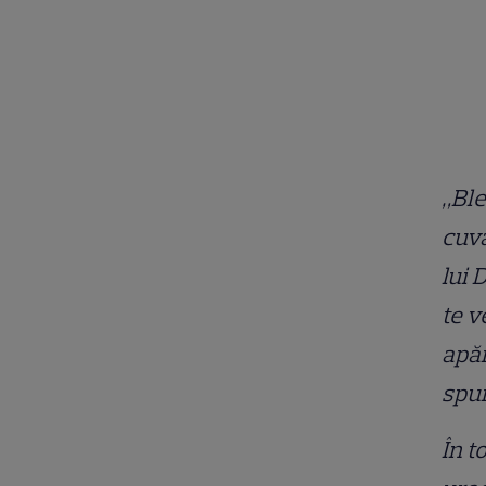
„Ble
cuvâ
lui 
te v
apăr
spun
În t