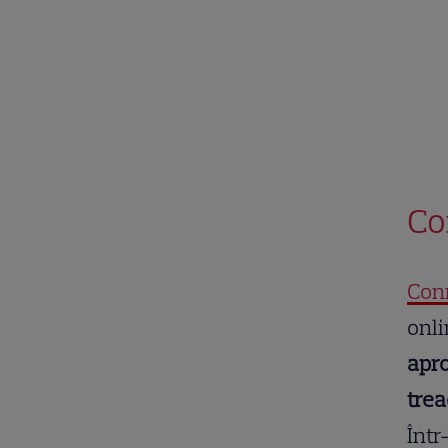
Co
Con
onl
apro
trea
Într