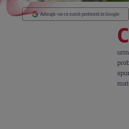
Adaugă-ne ca sursă preferată în Google
C
urmă
prob
spun
mat