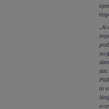
spus
impo
„Ai 
împl
prob
au g
dore
dat,
Pild
în v
lâng
e ce