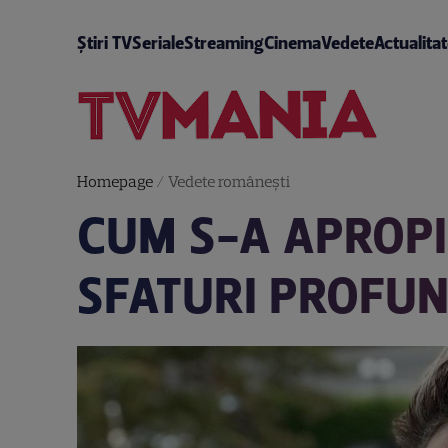
Știri TV
Seriale
Streaming
Cinema
Vedete
Actualita
Homepage
/
Vedete româneşti
CUM S-A APROPI
SFATURI PROFUN