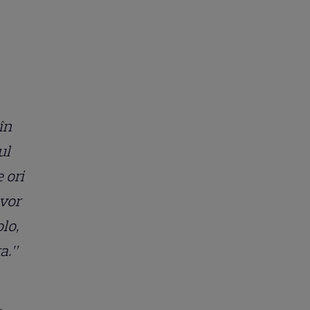
în
ul
 ori
 vor
lo,
a.”