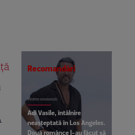
nță
Recomandări
l
Vedete româneşti
Adi Vasile, întâlnire
a
.
neașteptată în Los Angeles.
Două românce l-au făcut să