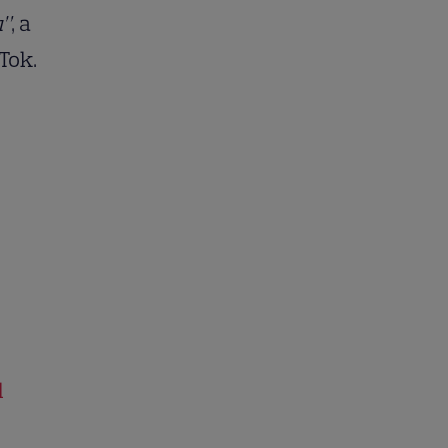
u”
, a
Tok.
l