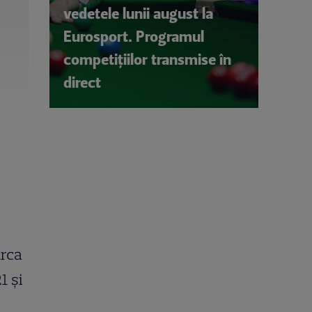
vedetele lunii august la
Eurosport. Programul
competițiilor transmise în
direct
urca
1 și