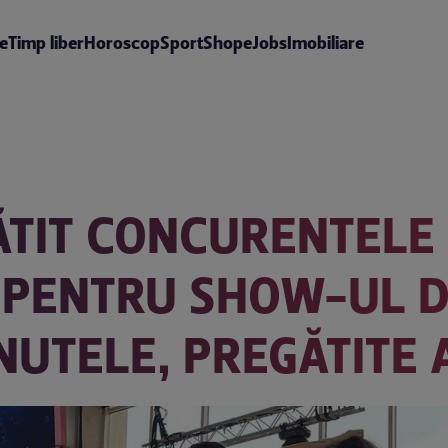
te
Timp liber
Horoscop
Sport
Shop
eJobs
Imobiliare
TIT CONCURENTELE 
 PENTRU SHOW-UL D
INUTELE, PREGĂTITE