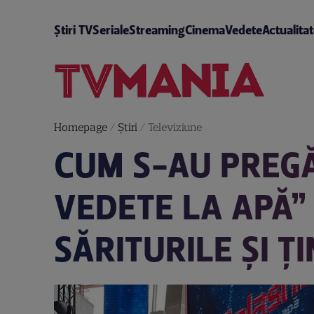
Știri TV
Seriale
Streaming
Cinema
Vedete
Actualita
Homepage
/
Știri
/
Televiziune
CUM S-AU PREGĂ
VEDETE LA APĂ”
SĂRITURILE ȘI Ț