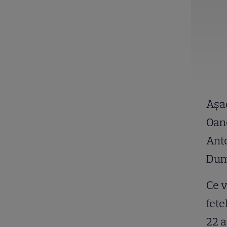
Așad
Oan
Anto
Dumi
Ce v
fete
22 a