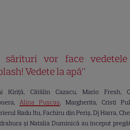
 sărituri vor face vedetele
plash! Vedete la apă”
ni Kiriță, Cătălin Cazacu, Mario Fresh, Ot
ionera,
Alina Pușcaș
, Margherita, Cristi Pu
rierul Radu Itu, Fachiru din Periș, Dj Harra, Ch
rabura și Natalia Duminică au început pregă