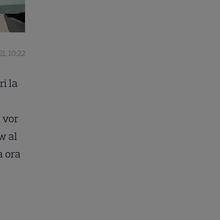
1, 10:22
i la
e vor
w al
a ora