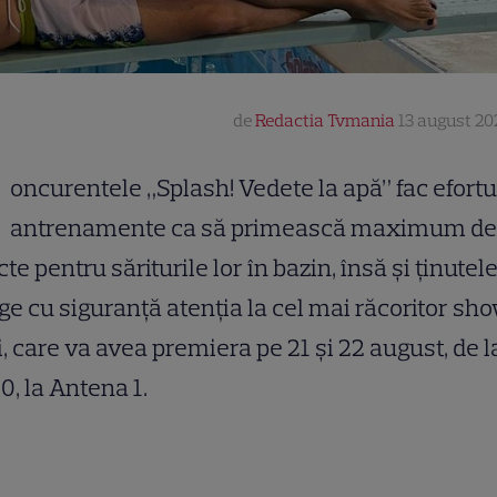
de
Redactia Tvmania
13 august 202
oncurentele „Splash! Vedete la apă” fac efortur
antrenamente ca să primească maximum de
te pentru săriturile lor în bazin, însă și ținutel
ge cu siguranță atenția la cel mai răcoritor sho
i, care va avea premiera pe 21 și 22 august, de l
0, la Antena 1.