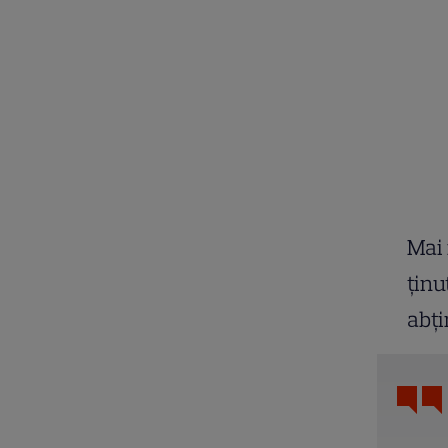
Mai 
ținu
abți