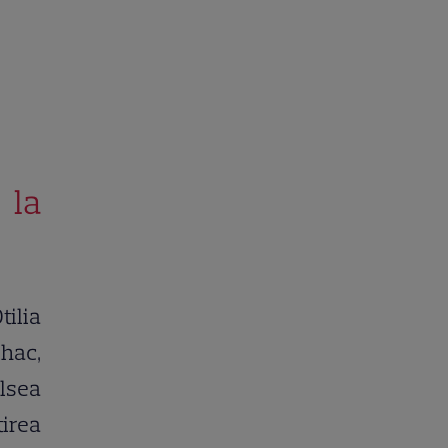
 la
ilia
lhac,
elsea
tirea