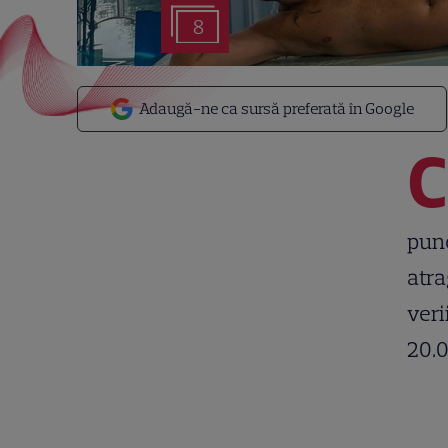
8
Adaugă-ne ca sursă preferată în Google
C
punc
atra
veri
20.0