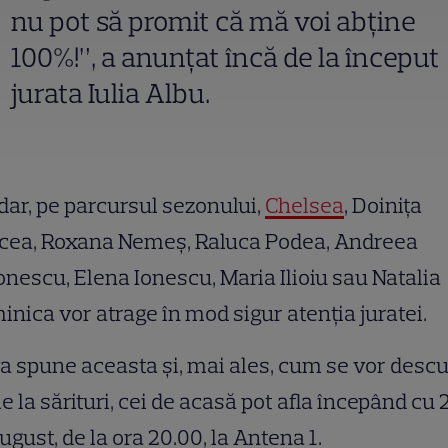
nu pot să promit că mă voi abţine
100%!”, a anunțat încă de la început
jurata Iulia Albu.
ar, pe parcursul sezonului,
Chelsea
, Doinița
cea, Roxana Nemeș, Raluca Podea, Andreea
nescu, Elena Ionescu, Maria Ilioiu sau Natalia
nica vor atrage în mod sigur atenția juratei.
a spune aceasta și, mai ales, cum se vor desc
le la sărituri, cei de acasă pot afla începând cu 2
ugust, de la ora 20.00, la Antena 1.