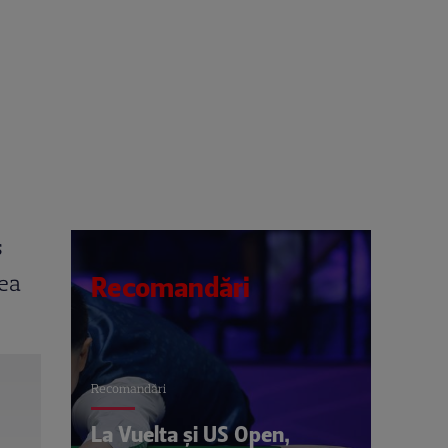
s
tea
Recomandări
Recomandări
La Vuelta și US Open,