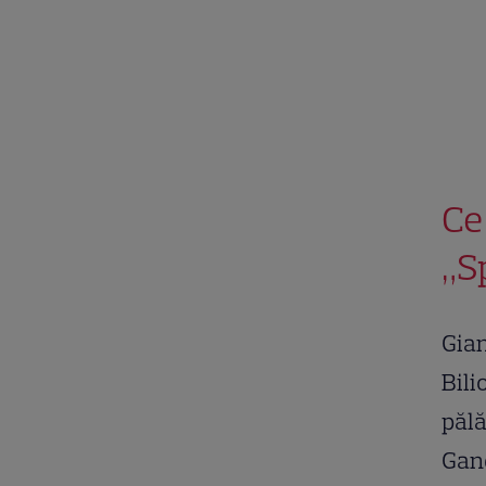
Ce
„S
Gia
Bil
pălă
Gand