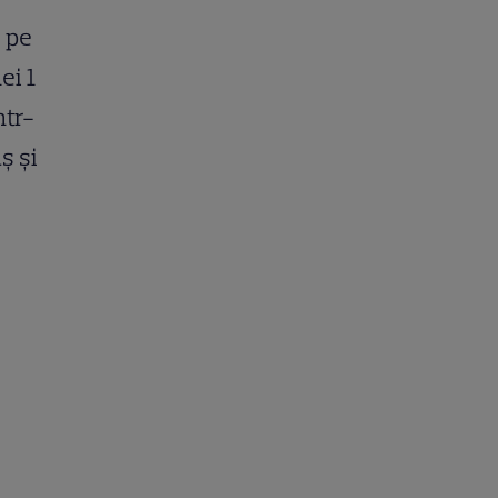
 pe
ei 1
ntr-
ș și