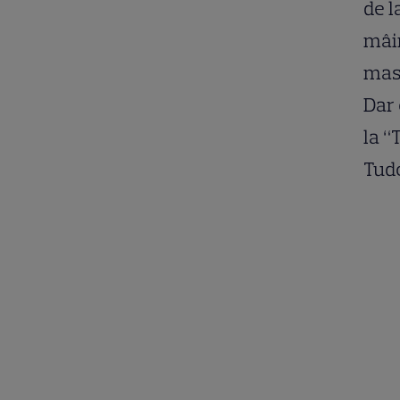
de l
mâin
masa
Dar 
la “
Tud