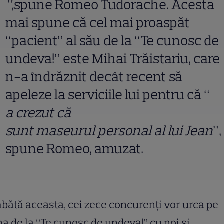
”,
spune Romeo Tudorache. Acesta
mai spune că cel mai proaspăt
“pacient” al său de la “Te cunosc de
undeva!” este Mihai Trăistariu, care
n-a îndrăznit decât recent să
apeleze la serviciile lui pentru că “
a crezut c
ă
sunt maseurul personal al lui Jean
”,
spune Romeo, amuzat.
ătă aceasta, cei zece concurenți vor urca pe
a de la “Te cunosc de undeva!” cu noi și