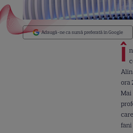
Adaugă-ne ca sursă preferată în Google
Î
n
c
Alin
ora 
Mai 
prof
care
fani