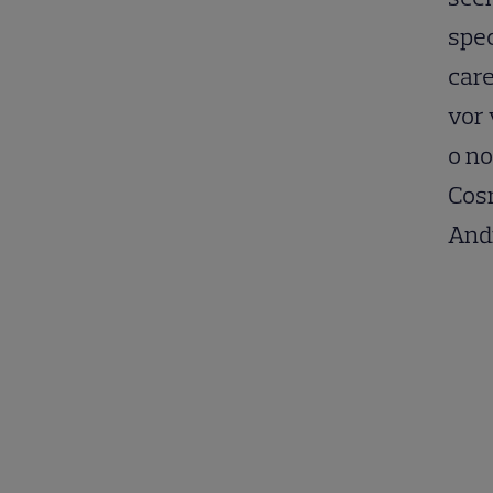
spec
care
vor 
o no
Cosm
Andr