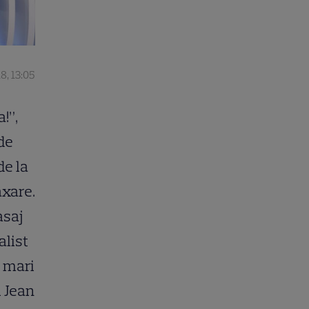
8, 13:05
!”,
de
de la
axare.
asaj
alist
i mari
i Jean