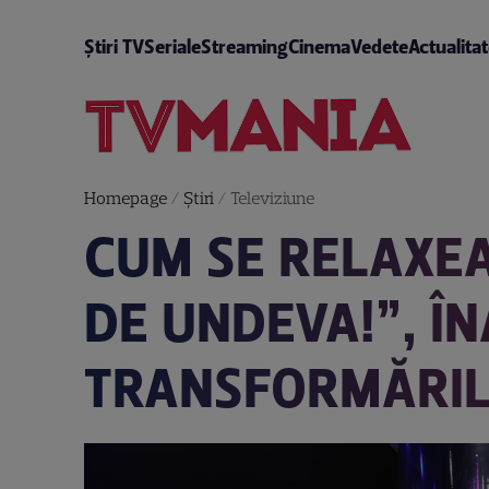
Știri TV
Seriale
Streaming
Cinema
Vedete
Actualita
Homepage
/
Știri
/
Televiziune
CUM SE RELAXEA
DE UNDEVA!”, Î
TRANSFORMĂRI