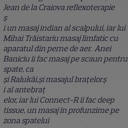
Jean de la Craiova reflexoterapie
ș
i un masaj indian al scalpului, iar lui
Mihai Trăistariu masaj limfatic cu
aparatul din perne de aer. Anei
Baniciu îi fac masaj pe scaun pentru
spate, ca
ș
i Ralukăi,
ș
i masajul bra
ț
elor
ș
i al antebra
ț
elor, iar lui Connect-R îi fac deep
tissue, un masaj în profunzime pe
zona spatelui