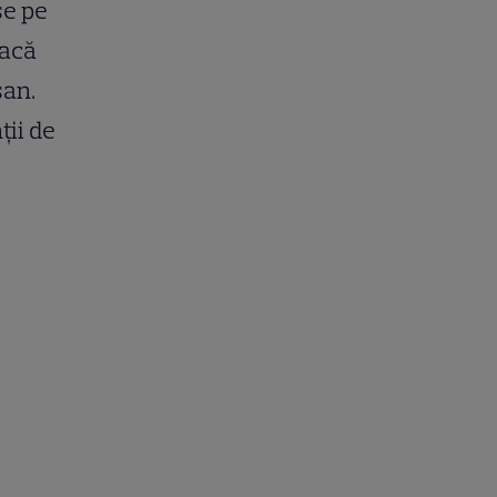
se pe
facă
șan.
ții de