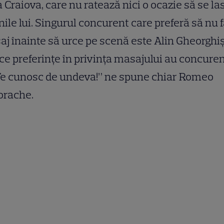
a Craiova, care nu ratează nici o ocazie să se la
ile lui. Singurul concurent care preferă să nu 
j înainte să urce pe scenă este Alin Gheorghi
ce preferințe în privința masajului au concuren
Te cunosc de undeva!” ne spune chiar Romeo
orache.