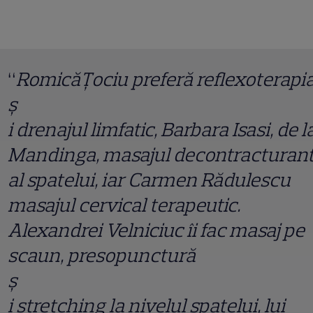
“
Romic
ă
Ț
ociu preferă reflexoterapi
ș
i drenajul limfatic, Barbara Isasi, de l
Mandinga, masajul decontracturan
al spatelui, iar Carmen Rădulescu
masajul cervical terapeutic.
Alexandrei Velniciuc îi fac masaj pe
scaun, presopunctură
ș
i stretching la nivelul spatelui, lui