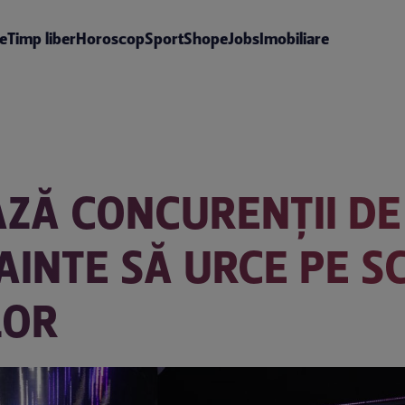
te
Timp liber
Horoscop
Sport
Shop
eJobs
Imobiliare
ZĂ CONCURENȚII DE
NAINTE SĂ URCE PE 
LOR