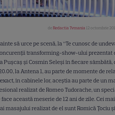
de
Redactia Tvmania
12 octombrie 201
ainte să urce pe scenă, la “Te cunosc de undeva
oncurenții transforming-show-ului prezentat 
a Pușcaș și Cosmin Seleși în fiecare sâmbătă, 
20.00, la Antena 1, au parte de momente de rel
exact, în cabinele lor, aceștia au parte de un m
esional realizat de Romeo Tudorache, un speci
 face această meserie de 12 ani de zile. Cei ma
 ai masajului realizat de el sunt Romică Țociu ș