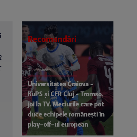
a
Recomandări
a
t
Recomandări
Universitatea Craiova -
KuPS și CFR Cluj - Tromso,
joi la TV. Meciurile care pot
duce echipele românești în
play-off-ul european