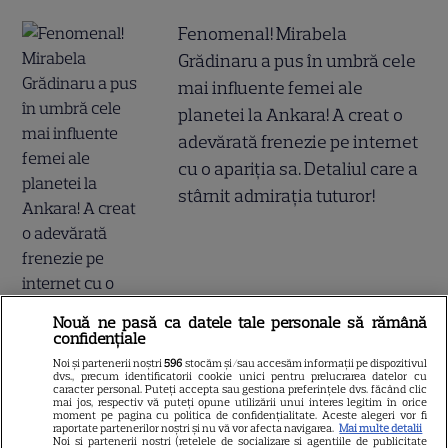
Fenomenal! Mirabela
Grădinaru a pus în umbră cele
mai influente femei ale
planetei la Ankara! A creat o
adevărată frenezie pe internet
cu o apariția sa. Detaliul care a
stârnit admirația tuturor!
Nouă ne pasă ca datele tale personale să rămână
confidențiale
Noi și partenerii noștri
596
stocăm și/sau accesăm informații pe dispozitivul
dvs., precum identificatorii cookie unici pentru prelucrarea datelor cu
caracter personal. Puteți accepta sau gestiona preferințele dvs. făcând clic
mai jos, respectiv vă puteți opune utilizării unui interes legitim în orice
moment pe pagina cu politica de confidențialitate. Aceste alegeri vor fi
raportate partenerilor noștri și nu vă vor afecta navigarea.
Mai multe detalii
Noi si partenerii nostri (retelele de socializare si agentiile de publicitate