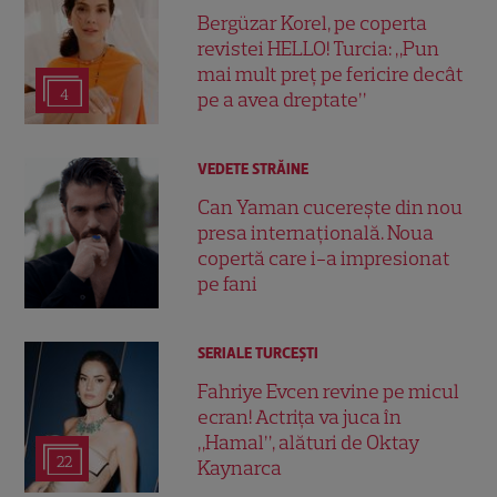
Bergüzar Korel, pe coperta
revistei HELLO! Turcia: „Pun
mai mult preț pe fericire decât
4
pe a avea dreptate”
VEDETE STRĂINE
Can Yaman cucerește din nou
presa internațională. Noua
copertă care i-a impresionat
pe fani
SERIALE TURCEŞTI
Fahriye Evcen revine pe micul
ecran! Actrița va juca în
„Hamal”, alături de Oktay
22
Kaynarca