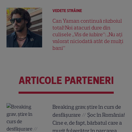
VEDETE STRĂINE
Can Yaman continuă războiul
total! Noi atacuri dure din
culisele „Vis de iubire”: „Nu ați
valorat niciodată atât de mulți
bani”
ARTICOLE PARTENERI
Breaking grav, știre în curs de
desfășurare // Șoc în România!
Cine e, de fapt, bărbatul care a
murit fulgerător în parcarea