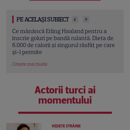
PE ACELAȘI SUBIECT
ima
Ce mănâncă Erling Haaland pentru a
Cine
tbal
înscrie goluri pe bandă rulantă. Dieta de
azi,
6.000 de calorii și singurul răsfăț pe care
Duel
și-l permite
Colu
Citește mai multe
Citeș
Actorii turci ai
momentului
VEDETE STRĂINE