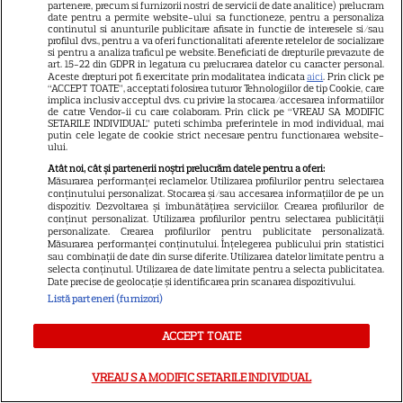
partenere, precum si furnizorii nostri de servicii de date analitice) prelucram
date pentru a permite website-ului sa functioneze, pentru a personaliza
continutul si anunturile publicitare afisate in functie de interesele si/sau
profilul dvs., pentru a va oferi functionalitati aferente retelelor de socializare
si pentru a analiza traficul pe website. Beneficiati de drepturile prevazute de
art. 15-22 din GDPR in legatura cu prelucrarea datelor cu caracter personal.
Aceste drepturi pot fi exercitate prin modalitatea indicata
aici
. Prin click pe
“ACCEPT TOATE”, acceptati folosirea tuturor Tehnologiilor de tip Cookie, care
implica inclusiv acceptul dvs. cu privire la stocarea/accesarea informatiilor
de catre Vendor-ii cu care colaboram. Prin click pe “VREAU SA MODIFIC
SETARILE INDIVIDUAL” puteti schimba preferintele in mod individual, mai
putin cele legate de cookie strict necesare pentru functionarea website-
ului.
Atât noi, cât și partenerii noștri prelucrăm datele pentru a oferi:
Măsurarea performanței reclamelor. Utilizarea profilurilor pentru selectarea
conținutului personalizat. Stocarea și/sau accesarea informațiilor de pe un
dispozitiv. Dezvoltarea și îmbunătățirea serviciilor. Crearea profilurilor de
conținut personalizat. Utilizarea profilurilor pentru selectarea publicității
personalizate. Crearea profilurilor pentru publicitate personalizată.
Măsurarea performanței conținutului. Înțelegerea publicului prin statistici
sau combinații de date din surse diferite. Utilizarea datelor limitate pentru a
selecta conținutul. Utilizarea de date limitate pentru a selecta publicitatea.
Date precise de geolocație și identificarea prin scanarea dispozitivului.
Listă parteneri (furnizori)
Preotul bisericii din Apold,
MARTOR LA TRAGEDIE. Gabi
ACCEPT TOATE
Mureșan a luptat până în
ultima clipă să ajungă la mal,
VREAU SA MODIFIC SETARILE INDIVIDUAL
dar ÎNTR-O FRACȚIUNE DE