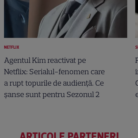
NETFLIX
S
Agentul Kim reactivat pe
Netflix: Serialul-fenomen care
a rupt topurile de audiență. Ce
șanse sunt pentru Sezonul 2
ARTICOLE PARTENERI