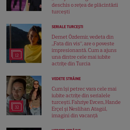
deschis o rețea de plăcintării
turcești
SERIALE TURCEŞTI
Demet Özdemir, vedeta din
„Fata din vis”, are o poveste
impresionantă. Cum a ajuns
12
una dintre cele mai iubite
actrițe din Turcia
VEDETE STRĂINE
Cum își petrec vara cele mai
iubite actrițe din serialele
turcești. Fahriye Evcen, Hande
32
Erçel și Neslihan Atagül,
imagini din vacanță