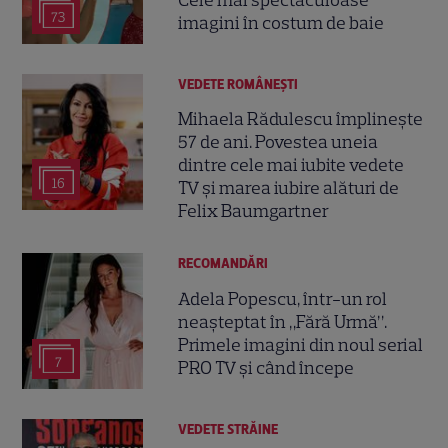
73
imagini în costum de baie
VEDETE ROMÂNEŞTI
Mihaela Rădulescu împlinește
57 de ani. Povestea uneia
dintre cele mai iubite vedete
16
TV și marea iubire alături de
Felix Baumgartner
RECOMANDĂRI
Adela Popescu, într-un rol
neașteptat în „Fără Urmă”.
Primele imagini din noul serial
7
PRO TV și când începe
VEDETE STRĂINE