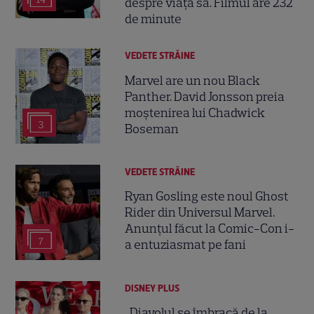
despre viața sa. Filmul are 232
de minute
VEDETE STRĂINE
Marvel are un nou Black
Panther. David Jonsson preia
moștenirea lui Chadwick
3
Boseman
VEDETE STRĂINE
Ryan Gosling este noul Ghost
Rider din Universul Marvel.
Anunțul făcut la Comic-Con i-
7
a entuziasmat pe fani
DISNEY PLUS
„Diavolul se îmbracă de la