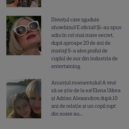
Divorțul care zguduie
showbizul! E oficial! Și-au spus
adio în cel mai mare secret,
după aproape 20 de ani de
mariaj! S-a ales praful de
cuplul de aur din industria de
entertaining
Anunțul momentului! A vrut
să se știe de la ea! Elena Udrea
și Adrian Alexandrov, după 10
ani de relație și un copil rupt
din soare au...