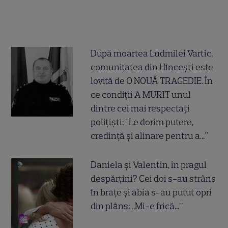
După moartea Ludmilei Vartic,
comunitatea din Hîncești este
lovită de O NOUĂ TRAGEDIE. În
ce condiții A MURIT unul
dintre cei mai respectați
polițiști: "Le dorim putere,
credință și alinare pentru a..."
Daniela și Valentin, în pragul
despărțirii? Cei doi s-au strâns
în brațe și abia s-au putut opri
din plâns: „Mi-e frică...”