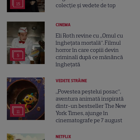
15
colecție și vedete de top
CINEMA
Eli Roth revine cu „Omul cu
înghețata mortală”. Filmul
horror în care copiii devin
5
criminali după ce mănâncă
înghețată
VEDETE STRĂINE
„Povestea peștelui posac”,
aventura animată inspirată
dintr-un bestseller The New
11
York Times, ajunge în
cinematografe pe 7 august
NETFLIX