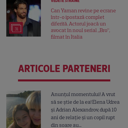
VEDETE STRĂINE
Can Yaman revine pe ecrane
într-o ipostază complet
diferită. Actorul joacă un
31
avocat în noul serial „Bro”,
filmat în Italia
ARTICOLE PARTENERI
Anunțul momentului! A vrut
să se știe de la ea! Elena Udrea
și Adrian Alexandrov, după 10
ani de relație și un copil rupt
din soare au...