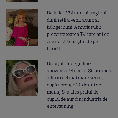
Doliu la TV! Anunțul tragic al
dimineții a venit acum și
frânge inimi! A murit subit
prezentatoarea TV care ani de
zile ne-a adus știri de pe
Litoral
Divorțul care zguduie
showbizul! E oficial! Și-au spus
adio în cel mai mare secret,
după aproape 20 de ani de
mariaj! S-a ales praful de
cuplul de aur din industria de
entertaining