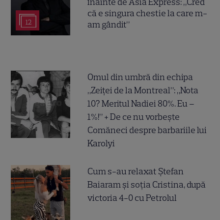
înainte de Asia Express: „Cred
că e singura chestie la care m-
12
am gândit”
Omul din umbră din echipa
„Zeiței de la Montreal”: „Nota
10? Meritul Nadiei 80%. Eu –
1%!” + De ce nu vorbește
Comăneci despre barbariile lui
Karolyi
Cum s-au relaxat Ștefan
Baiaram și soția Cristina, după
victoria 4-0 cu Petrolul