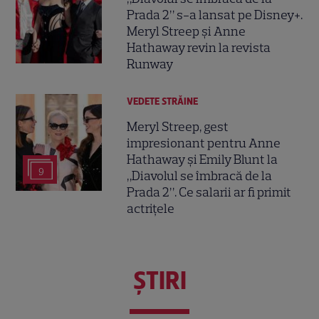
Prada 2” s-a lansat pe Disney+.
Meryl Streep și Anne
Hathaway revin la revista
Runway
VEDETE STRĂINE
Meryl Streep, gest
impresionant pentru Anne
Hathaway și Emily Blunt la
9
„Diavolul se îmbracă de la
Prada 2”. Ce salarii ar fi primit
actrițele
ŞTIRI