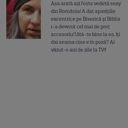
Așa arată azi fosta vedetă sexy
din România! A dat aparițiile
excentrice pe Biserică și Biblia
i-a devenit cel mai de preț
accesoriu! Uită-te bine la ea, îți
dai seama cine e în poză? Ai
văzut-o ani de zile la TV!!