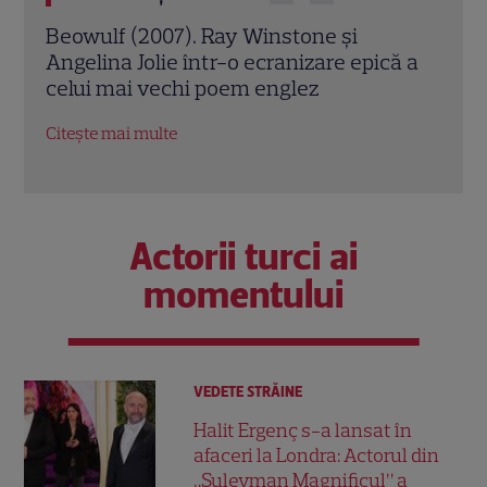
Jack Ryan: Agentul din umbră (2014).
Avia
ă a
Chris Pine și Kevin Costner, într-o cursă
lui 
contra cronometru pentru salvarea
de î
economiei americane
Citeș
Citește mai multe
Actorii turci ai
momentului
VEDETE STRĂINE
Halit Ergenç s-a lansat în
afaceri la Londra: Actorul din
„Suleyman Magnificul” a