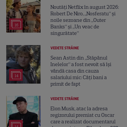
Noutăți Netflix în august 2026:
Robert De Niro, „Nosferatu” și
noile sezoane din „Outer
16
Banks” și „Un veac de
singurătate”
VEDETE STRĂINE
Sean Astin din „Stăpânul
Inelelor” a fost nevoit să își
vândă casa din cauza
14
salariului mic: Câți bani a
primit de fapt
VEDETE STRĂINE
Elon Musk, atac la adresa
regizorului premiat cu Oscar
care a realizat documentarul
14