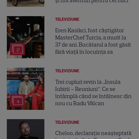
și noi aventuri pentru cei mici
TELEVIZIUNE
Eren Kasikci, fost câștigător
MasterChef Turcia, a murit la
37 de ani. Bucătarul a fost găsit
17
fără viață în locuința sa
TELEVIZIUNE
Trei cupluri revin la „Insula
Iubirii – Reuniuni”. Ce se
întâmplă când se întâlnesc din
4
nou cu Radu Vâlcan
TELEVIZIUNE
Cheloo, declarație neașteptată