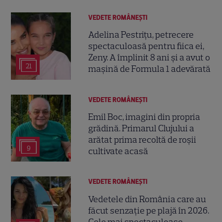
VEDETE ROMÂNEŞTI
Adelina Pestrițu, petrecere
spectaculoasă pentru fiica ei,
Zeny. A împlinit 8 ani și a avut o
21
mașină de Formula 1 adevărată
VEDETE ROMÂNEŞTI
Emil Boc, imagini din propria
grădină. Primarul Clujului a
arătat prima recoltă de roșii
9
cultivate acasă
VEDETE ROMÂNEŞTI
Vedetele din România care au
făcut senzație pe plajă în 2026.
Cele mai spectaculoase