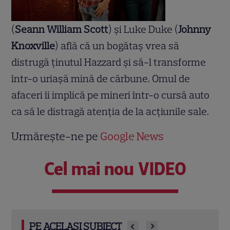
(
Seann William Scott
) şi Luke Duke (
Johnny
Knoxville
) află că un bogătaş vrea să
distrugă ţinutul Hazzard şi să-l transforme
într-o uriaşă mină de cărbune. Omul de
afaceri îi implică pe mineri într-o cursă auto
ca să le distragă atenţia de la acţiunile sale.
Urmărește-ne pe
Google News
Cel mai nou VIDEO
PE ACELAȘI SUBIECT