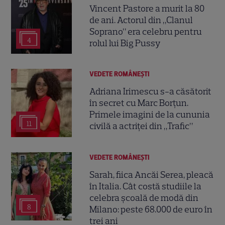
Vincent Pastore a murit la 80
de ani. Actorul din „Clanul
Soprano” era celebru pentru
4
rolul lui Big Pussy
VEDETE ROMÂNEŞTI
Adriana Irimescu s-a căsătorit
în secret cu Marc Borțun.
Primele imagini de la cununia
11
civilă a actriței din „Trafic”
VEDETE ROMÂNEŞTI
Sarah, fiica Ancăi Serea, pleacă
în Italia. Cât costă studiile la
celebra școală de modă din
8
Milano: peste 68.000 de euro în
trei ani