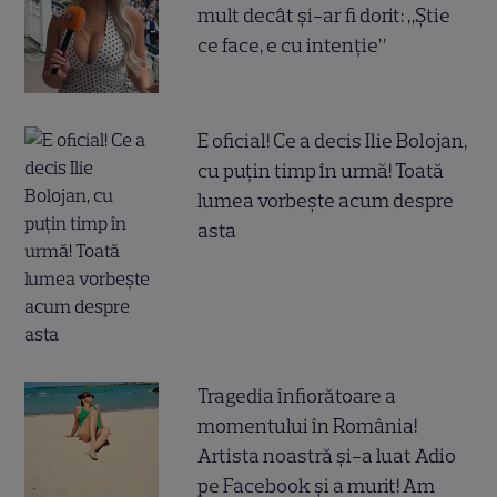
mult decât și-ar fi dorit: „Știe
ce face, e cu intenție”
E oficial! Ce a decis Ilie Bolojan,
cu puțin timp în urmă! Toată
lumea vorbește acum despre
asta
Tragedia înfiorătoare a
momentului în România!
Artista noastră și-a luat Adio
pe Facebook și a murit! Am