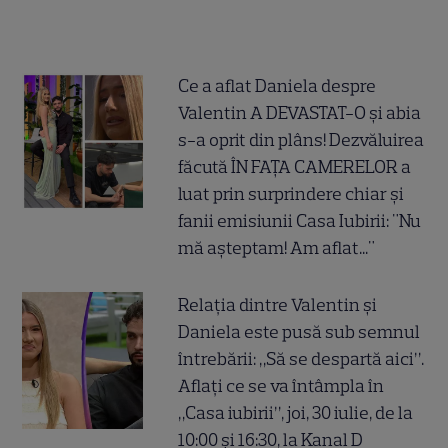
Ce a aflat Daniela despre
Valentin A DEVASTAT-O și abia
s-a oprit din plâns! Dezvăluirea
făcută ÎN FAȚA CAMERELOR a
luat prin surprindere chiar și
fanii emisiunii Casa Iubirii: "Nu
mă așteptam! Am aflat..."
Relația dintre Valentin și
Daniela este pusă sub semnul
întrebării: „Să se despartă aici”.
Aflați ce se va întâmpla în
„Casa iubirii”, joi, 30 iulie, de la
10:00 și 16:30, la Kanal D