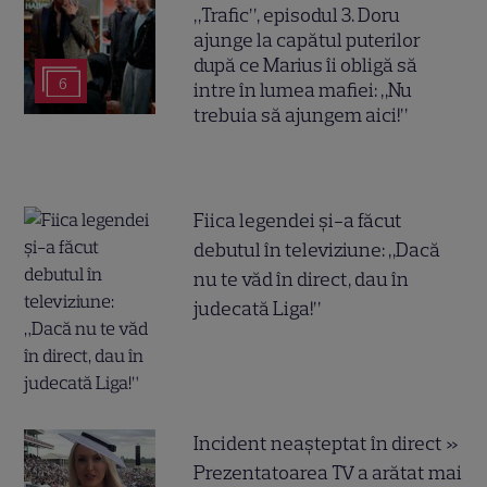
„Trafic”, episodul 3. Doru
ajunge la capătul puterilor
după ce Marius îi obligă să
6
intre în lumea mafiei: „Nu
trebuia să ajungem aici!”
Fiica legendei și-a făcut
debutul în televiziune: „Dacă
nu te văd în direct, dau în
judecată Liga!”
Incident neașteptat în direct »
Prezentatoarea TV a arătat mai