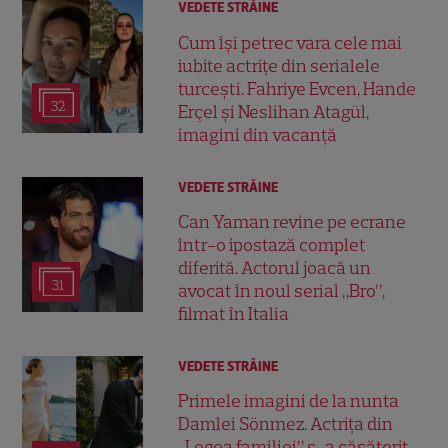
VEDETE STRĂINE
Cum își petrec vara cele mai
iubite actrițe din serialele
turcești. Fahriye Evcen, Hande
32
Erçel și Neslihan Atagül,
imagini din vacanță
VEDETE STRĂINE
Can Yaman revine pe ecrane
într-o ipostază complet
diferită. Actorul joacă un
31
avocat în noul serial „Bro”,
filmat în Italia
VEDETE STRĂINE
Primele imagini de la nunta
Damlei Sönmez. Actrița din
„Legea familiei” s-a căsătorit