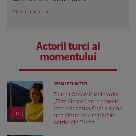
ani 
Citește mai multe
Citeș
Actorii turci ai
momentului
SERIALE TURCEŞTI
Demet Özdemir, vedeta din
„Fata din vis”, are o poveste
impresionantă. Cum a ajuns
12
una dintre cele mai iubite
actrițe din Turcia