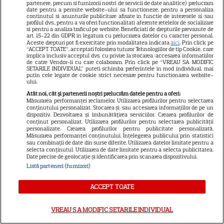
partenere, precum si furnizorii nostri de servicii de date analitice) prelucram
Cristina Yang
date pentru a permite website-ului sa functioneze, pentru a personaliza
continutul si anunturile publicitare afisate in functie de interesele si/sau
profilul dvs., pentru a va oferi functionalitati aferente retelelor de socializare
si pentru a analiza traficul pe website. Beneficiati de drepturile prevazute de
art. 15-22 din GDPR in legatura cu prelucrarea datelor cu caracter personal.
Aceste drepturi pot fi exercitate prin modalitatea indicata
aici
. Prin click pe
“ACCEPT TOATE”, acceptati folosirea tuturor Tehnologiilor de tip Cookie, care
ARTICOLE PARTENERI
implica inclusiv acceptul dvs. cu privire la stocarea/accesarea informatiilor
de catre Vendor-ii cu care colaboram. Prin click pe “VREAU SA MODIFIC
SETARILE INDIVIDUAL” puteti schimba preferintele in mod individual, mai
putin cele legate de cookie strict necesare pentru functionarea website-
ului.
Atât noi, cât și partenerii noștri prelucrăm datele pentru a oferi:
Măsurarea performanței reclamelor. Utilizarea profilurilor pentru selectarea
La ce ajută ceaiul din frunze de
conținutului personalizat. Stocarea și/sau accesarea informațiilor de pe un
dispozitiv. Dezvoltarea și îmbunătățirea serviciilor. Crearea profilurilor de
nuc și cum se prepară
conținut personalizat. Utilizarea profilurilor pentru selectarea publicității
personalizate. Crearea profilurilor pentru publicitate personalizată.
Măsurarea performanței conținutului. Înțelegerea publicului prin statistici
sau combinații de date din surse diferite. Utilizarea datelor limitate pentru a
selecta conținutul. Utilizarea de date limitate pentru a selecta publicitatea.
Date precise de geolocație și identificarea prin scanarea dispozitivului.
Listă parteneri (furnizori)
Luna plină din 29 iulie
deschide un nou capitol. Este
ACCEPT TOATE
momentul astral care îți poate
schimba direcția vieții
VREAU SA MODIFIC SETARILE INDIVIDUAL