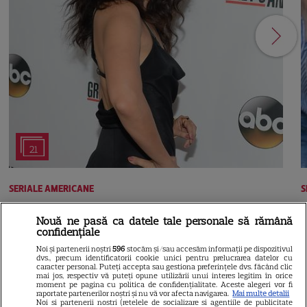
21
SERIALE AMERICANE
S
Sandra Oh dezvăluie de ce a
Nouă ne pasă ca datele tale personale să rămână
confidențiale
plecat din „Anatomia lui Grey”.
Noi și partenerii noștri
596
stocăm și/sau accesăm informații pe dispozitivul
dvs., precum identificatorii cookie unici pentru prelucrarea datelor cu
Discuția cu Shonda Rhimes
caracter personal. Puteți accepta sau gestiona preferințele dvs. făcând clic
mai jos, respectiv vă puteți opune utilizării unui interes legitim în orice
moment pe pagina cu politica de confidențialitate. Aceste alegeri vor fi
care a schimbat totul pentru
raportate partenerilor noștri și nu vă vor afecta navigarea.
Mai multe detalii
Noi si partenerii nostri (retelele de socializare si agentiile de publicitate