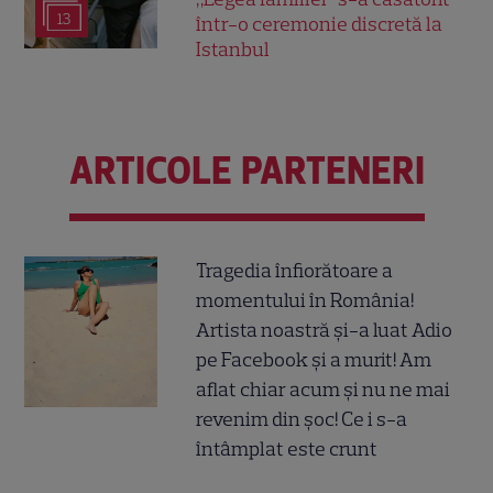
13
într-o ceremonie discretă la
Istanbul
ARTICOLE PARTENERI
Tragedia înfiorătoare a
momentului în România!
Artista noastră și-a luat Adio
pe Facebook și a murit! Am
aflat chiar acum și nu ne mai
revenim din șoc! Ce i s-a
întâmplat este crunt