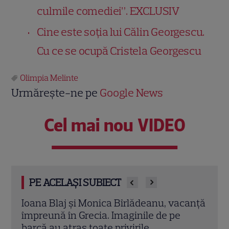
culmile comediei”. EXCLUSIV
Cine este soția lui Călin Georgescu.
Cu ce se ocupă Cristela Georgescu
Olimpia Melinte
Urmărește-ne pe
Google News
Cel mai nou VIDEO
PE ACELAȘI SUBIECT
canță
Irina Fodor, primul mesaj după
Ramo
repartizarea fiicei la liceu: „Libertate,
neaș
frate!”. Unde pleacă în vacanță
tran