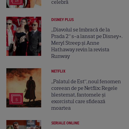
18
celebră
DISNEY PLUS
„Diavolul se îmbracă de la
Prada 2” s-a lansat pe Disney+.
Meryl Streep și Anne
Hathaway revin la revista
Runway
NETFLIX
„Palatul de Est”, noul fenomen
coreean de pe Netflix: Regele
blestemat, fantomele și
5
exorcistul care sfidează
moartea
SERIALE ONLINE