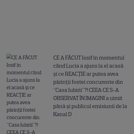
CE A FĂCUT Iosif în momentul
când Lucia a ajuns la el acasă
și ce REACȚIE ar putea avea
părinții fostei concurente din
"Casa Iubirii"?! CEEA CE S-A
OBSERVAT ÎN IMAGINI a uimit
până și publicul emisiunii de la
Kanal D