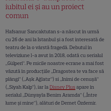
iubitul ei și au un proiect
comun
Hafsanur Sancaktutan s-a născut în urmă
cu 26 de ani la Istanbul și a fost interesată de
teatru de la o vârstă fragedă. Debutul în
televiziune l-a avut în 2018, odată cu serialul
„Gülperi”. Pe micile noastre ecrane a mai fost
văzută în producțiile „Dragostea te va face să
plângi” („Aşk Ağlatır”) si „Inimi de cenuşă”
(„Siyah Kalp”), iar la
Disney Plus
apare în
serialul „Dünyayla Benim Aramda” („Între
lume și mine”), alături de Demet Özdemir.