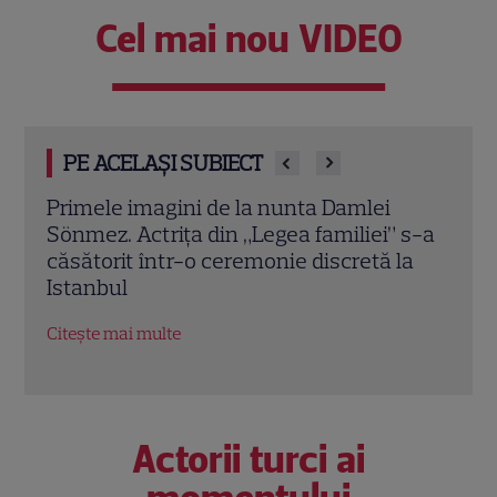
Cel mai nou VIDEO
PE ACELAȘI SUBIECT
Trauma neștiută a actriței din serialul „O
Nout
 s-a
dragoste”! Drama cumplită care i-a
Cavi
la
marcat copilăria
Schw
Sydn
Citește mai multe
erot
Citeș
Actorii turci ai