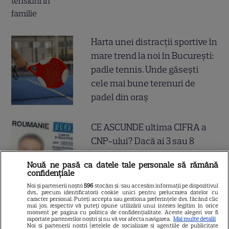
Harta unei distracții sportive în
mare trend la noi în București:
padle tennis. Unde găsești
cele mai bune terenuri de
padel din oraș
CE ASCUNDE ultima CIFRA a
CNP-ului? Dacă ai 3 sau 8
însemană că...
Nouă ne pasă ca datele tale personale să rămână
confidențiale
Noi și partenerii noștri
596
stocăm și/sau accesăm informații pe dispozitivul
dvs., precum identificatorii cookie unici pentru prelucrarea datelor cu
caracter personal. Puteți accepta sau gestiona preferințele dvs. făcând clic
mai jos, respectiv vă puteți opune utilizării unui interes legitim în orice
moment pe pagina cu politica de confidențialitate. Aceste alegeri vor fi
raportate partenerilor noștri și nu vă vor afecta navigarea.
Mai multe detalii
Noi si partenerii nostri (retelele de socializare si agentiile de publicitate