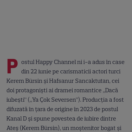
P
ostul Happy Channel ni i-a adus în case
din 22 iunie pe carismaticii actori turci
Kerem Bürsin și Hafsanur Sancaktutan, cei
doi protagoniști ai dramei romantice „Dacă
iubești” („Ya Çok Seversen”). Producția a fost
difuzată în țara de origine în 2023 de postul
Kanal D și spune povestea de iubire dintre
Ateş (Kerem Bürsin), un moștenitor bogat și