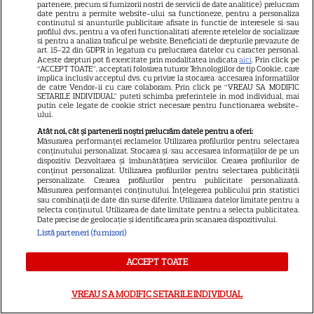
partenere, precum si furnizorii nostri de servicii de date analitice) prelucram
date pentru a permite website-ului sa functioneze, pentru a personaliza
continutul si anunturile publicitare afisate in functie de interesele si/sau
profilul dvs., pentru a va oferi functionalitati aferente retelelor de socializare
si pentru a analiza traficul pe website. Beneficiati de drepturile prevazute de
art. 15-22 din GDPR in legatura cu prelucrarea datelor cu caracter personal.
Aceste drepturi pot fi exercitate prin modalitatea indicata
aici
. Prin click pe
“ACCEPT TOATE”, acceptati folosirea tuturor Tehnologiilor de tip Cookie, care
implica inclusiv acceptul dvs. cu privire la stocarea/accesarea informatiilor
de catre Vendor-ii cu care colaboram. Prin click pe “VREAU SA MODIFIC
SETARILE INDIVIDUAL” puteti schimba preferintele in mod individual, mai
putin cele legate de cookie strict necesare pentru functionarea website-
ului.
Atât noi, cât și partenerii noștri prelucrăm datele pentru a oferi:
Măsurarea performanței reclamelor. Utilizarea profilurilor pentru selectarea
conținutului personalizat. Stocarea și/sau accesarea informațiilor de pe un
dispozitiv. Dezvoltarea și îmbunătățirea serviciilor. Crearea profilurilor de
conținut personalizat. Utilizarea profilurilor pentru selectarea publicității
personalizate. Crearea profilurilor pentru publicitate personalizată.
Măsurarea performanței conținutului. Înțelegerea publicului prin statistici
DIN ACEEAȘI CATEGORIE
sau combinații de date din surse diferite. Utilizarea datelor limitate pentru a
selecta conținutul. Utilizarea de date limitate pentru a selecta publicitatea.
Date precise de geolocație și identificarea prin scanarea dispozitivului.
Listă parteneri (furnizori)
ACCEPT TOATE
ADVERTORIAL
Trei lucruri pe care ghidurile de
VREAU SA MODIFIC SETARILE INDIVIDUAL
televizoare nu ți le spun