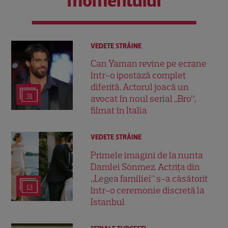
momentului
VEDETE STRĂINE
Can Yaman revine pe ecrane
într-o ipostază complet
diferită. Actorul joacă un
31
avocat în noul serial „Bro”,
filmat în Italia
VEDETE STRĂINE
Primele imagini de la nunta
Damlei Sönmez. Actrița din
„Legea familiei” s-a căsătorit
13
într-o ceremonie discretă la
Istanbul