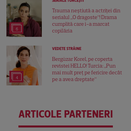
SERIALE TURCEŞTI
Trauma neștiută a actriței din
serialul „O dragoste”! Drama
cumplită care i-a marcat
6
copilăria
VEDETE STRĂINE
Bergüzar Korel, pe coperta
revistei HELLO! Turcia: „Pun
mai mult preț pe fericire decât
4
pe a avea dreptate”
ARTICOLE PARTENERI