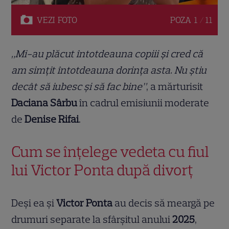
VEZI
FOTO
POZA
1 / 11
„Mi-au plăcut întotdeauna copiii și cred că
am simțit întotdeauna dorința asta. Nu știu
decât să iubesc și să fac bine”
, a mărturisit
Daciana Sârbu
în cadrul emisiunii moderate
de
Denise Rifai
.
Cum se înțelege vedeta cu fiul
lui Victor Ponta după divorț
Deși ea și
Victor Ponta
au decis să meargă pe
drumuri separate la sfârșitul anului
2025
,