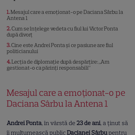
1
Mesajul care a emoționat-o pe Daciana Sârbu la
Antena 1
2
Cum se înțelege vedeta cu fiul lui Victor Ponta
după divorț
3
Cine este Andrei Ponta și ce pasiune are fiul
politicianului
4
Lecția de diplomație după despărțire: „Am
gestionat-o ca părinți responsabili”
Mesajul care a emoționat-o pe
Daciana Sârbu la Antena 1
Andrei Ponta
, în vârstă de
23 de ani
, a ținut să
îi mulțumească public
Dacianei Sârbu
pentru