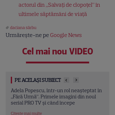
actorul din „Salvați de clopoțel” în
ultimele săptămâni de viață
daciana sârbu
Urmărește-ne pe
Google News
Cel mai nou VIDEO
PE ACELAȘI SUBIECT
ani.
Adela Popescu, într-un rol neașteptat în
Adri
e
„Fără Urmă”. Primele imagini din noul
cu M
Felix
serial PRO TV și când începe
cunun
Citește mai multe
Citeș