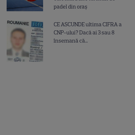
padel din oraș
CE ASCUNDE ultima CIFRA a
CNP-ului? Dacă ai 3 sau 8
însemană că...