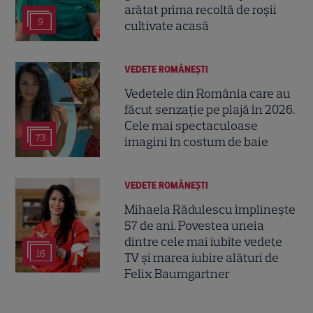
arătat prima recoltă de roșii
9
cultivate acasă
VEDETE ROMÂNEŞTI
Vedetele din România care au
făcut senzație pe plajă în 2026.
Cele mai spectaculoase
73
imagini în costum de baie
VEDETE ROMÂNEŞTI
Mihaela Rădulescu împlinește
57 de ani. Povestea uneia
dintre cele mai iubite vedete
16
TV și marea iubire alături de
Felix Baumgartner