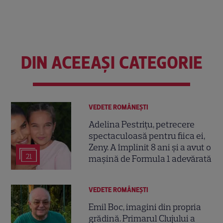
DIN ACEEAȘI CATEGORIE
VEDETE ROMÂNEŞTI
Adelina Pestrițu, petrecere
spectaculoasă pentru fiica ei,
Zeny. A împlinit 8 ani și a avut o
21
mașină de Formula 1 adevărată
VEDETE ROMÂNEŞTI
Emil Boc, imagini din propria
grădină. Primarul Clujului a