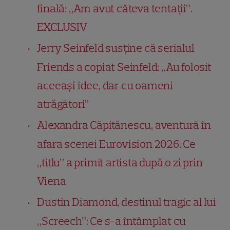
finală: „Am avut câteva tentații”.
EXCLUSIV
Jerry Seinfeld susține că serialul
Friends a copiat Seinfeld: „Au folosit
aceeași idee, dar cu oameni
atrăgători”
Alexandra Căpitănescu, aventură în
afara scenei Eurovision 2026. Ce
„titlu” a primit artista după o zi prin
Viena
Dustin Diamond, destinul tragic al lui
„Screech”: Ce s-a întâmplat cu