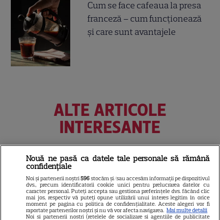
Cum se face cafeaua la presa
franceză – cum funcționează
și care sunt avantajele
ALTE ARTICOLE
INTERESANTE
Nouă ne pasă ca datele tale personale să rămână
confidențiale
PRIME VIDEO
Noi și partenerii noștri
596
stocăm și/sau accesăm informații pe dispozitivul
dvs., precum identificatorii cookie unici pentru prelucrarea datelor cu
Premierele Prime Video din
caracter personal. Puteți accepta sau gestiona preferințele dvs. făcând clic
mai jos, respectiv vă puteți opune utilizării unui interes legitim în orice
august 2026: „Reacher”
moment pe pagina cu politica de confidențialitate. Aceste alegeri vor fi
sezonul 4, „Sterling Point” și
raportate partenerilor noștri și nu vă vor afecta navigarea.
Mai multe detalii
Noi si partenerii nostri (retelele de socializare si agentiile de publicitate
6