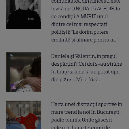
comunitatea din Hîncești este
lovită de O NOUĂ TRAGEDIE. În
ce condiții A MURIT unul
dintre cei mai respectați
polițiști: "Le dorim putere,
credință și alinare pentru a..."
Daniela și Valentin, în pragul
despărțirii? Cei doi s-au strâns
în brațe și abia s-au putut opri
din plâns: „Mi-e frică...”
Harta unei distracții sportive în
mare trend la noi în București:
padle tennis. Unde găsești
cele mai bune terenuri de