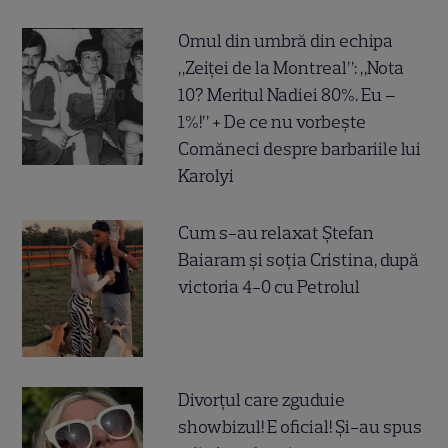
Omul din umbră din echipa
„Zeiței de la Montreal”: „Nota
10? Meritul Nadiei 80%. Eu –
1%!” + De ce nu vorbește
Comăneci despre barbariile lui
Karolyi
Cum s-au relaxat Ștefan
Baiaram și soția Cristina, după
victoria 4-0 cu Petrolul
Divorțul care zguduie
showbizul! E oficial! Și-au spus