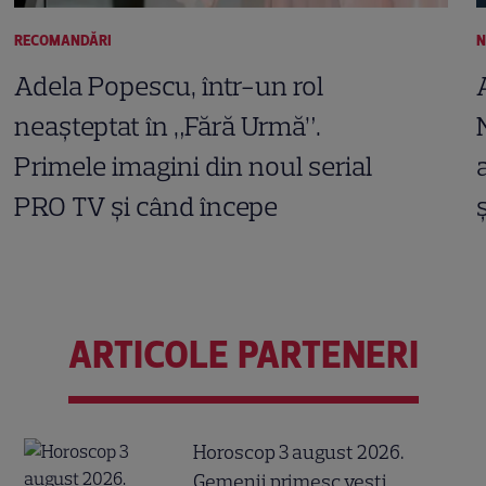
RECOMANDĂRI
N
Adela Popescu, într-un rol
neașteptat în „Fără Urmă”.
Primele imagini din noul serial
PRO TV și când începe
ARTICOLE PARTENERI
Horoscop 3 august 2026.
Gemenii primesc vești