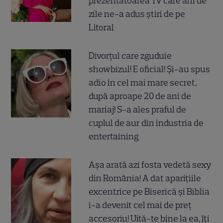
prezentatoarea TV care ani de
zile ne-a adus știri de pe
Litoral
Divorțul care zguduie
showbizul! E oficial! Și-au spus
adio în cel mai mare secret,
după aproape 20 de ani de
mariaj! S-a ales praful de
cuplul de aur din industria de
entertaining
Așa arată azi fosta vedetă sexy
din România! A dat aparițiile
excentrice pe Biserică și Biblia
i-a devenit cel mai de preț
accesoriu! Uită-te bine la ea, îți