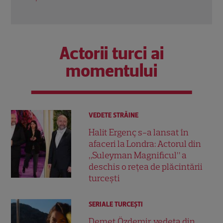
Actorii turci ai
momentului
VEDETE STRĂINE
Halit Ergenç s-a lansat în
afaceri la Londra: Actorul din
„Suleyman Magnificul” a
deschis o rețea de plăcintării
turcești
SERIALE TURCEŞTI
Demet Özdemir, vedeta din