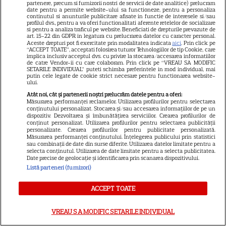
noi filme de neratat
partenere, precum si furnizorii nostri de servicii de date analitice) prelucram
date pentru a permite website-ului sa functioneze, pentru a personaliza
continutul si anunturile publicitare afisate in functie de interesele si/sau
profilul dvs., pentru a va oferi functionalitati aferente retelelor de socializare
si pentru a analiza traficul pe website. Beneficiati de drepturile prevazute de
DISNEY PLUS
art. 15-22 din GDPR in legatura cu prelucrarea datelor cu caracter personal.
Aceste drepturi pot fi exercitate prin modalitatea indicata
aici
. Prin click pe
Premiere Disney+ august
“ACCEPT TOATE”, acceptati folosirea tuturor Tehnologiilor de tip Cookie, care
implica inclusiv acceptul dvs. cu privire la stocarea/accesarea informatiilor
2026: „Camp Rock 3”,
de catre Vendor-ii cu care colaboram. Prin click pe “VREAU SA MODIFIC
SETARILE INDIVIDUAL” puteti schimba preferintele in mod individual, mai
„Futurama” și trilogia
putin cele legate de cookie strict necesare pentru functionarea website-
ului.
17
„Stăpânul Inelelor” ajung pe
Atât noi, cât și partenerii noștri prelucrăm datele pentru a oferi:
platformă
Măsurarea performanței reclamelor. Utilizarea profilurilor pentru selectarea
conținutului personalizat. Stocarea și/sau accesarea informațiilor de pe un
dispozitiv. Dezvoltarea și îmbunătățirea serviciilor. Crearea profilurilor de
conținut personalizat. Utilizarea profilurilor pentru selectarea publicității
DISNEY PLUS
personalizate. Crearea profilurilor pentru publicitate personalizată.
Măsurarea performanței conținutului. Înțelegerea publicului prin statistici
Premiere de neratat pe Netflix,
sau combinații de date din surse diferite. Utilizarea datelor limitate pentru a
selecta conținutul. Utilizarea de date limitate pentru a selecta publicitatea.
Disney+ și SkyShowtime în
Date precise de geolocație și identificarea prin scanarea dispozitivului.
august: seriale noi, filme de
Listă parteneri (furnizori)
15
colecție și vedete de top
ACCEPT TOATE
CINEMA
VREAU SA MODIFIC SETARILE INDIVIDUAL
Eli Roth revine cu „Omul cu