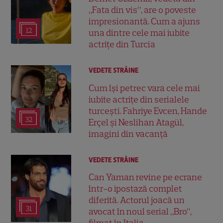
„Fata din vis”, are o poveste
impresionantă. Cum a ajuns
12
una dintre cele mai iubite
actrițe din Turcia
VEDETE STRĂINE
Cum își petrec vara cele mai
iubite actrițe din serialele
turcești. Fahriye Evcen, Hande
32
Erçel și Neslihan Atagül,
imagini din vacanță
VEDETE STRĂINE
Can Yaman revine pe ecrane
într-o ipostază complet
diferită. Actorul joacă un
31
avocat în noul serial „Bro”,
filmat în Italia