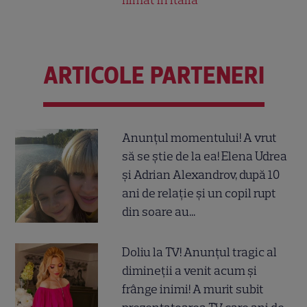
ARTICOLE PARTENERI
Anunțul momentului! A vrut
să se știe de la ea! Elena Udrea
și Adrian Alexandrov, după 10
ani de relație și un copil rupt
din soare au...
Doliu la TV! Anunțul tragic al
dimineții a venit acum și
frânge inimi! A murit subit