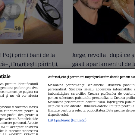
! Poți primi bani de la
Jorge, revoltat după ce ș
ă-ți îngrijești părinții,
găsit apartamentul de 
 sau pe cineva vârstnic
devastat. Ce au lăsat î
țiale
Atât noi, cât și partenerii noștri prelucrăm datele pentru a o
ilie. Acum s-a decis!
turiștii este strigător la
., precum identificatorii
Măsurarea performanței reclamelor. Utilizarea profilur
gestiona preferințele dvs.
personalizat. Stocarea și/sau accesarea informațiilor 
buie să procedezi
 orice moment pe pagina cu
îmbunătățirea serviciilor. Crearea profilurilor de conținut
oștri și nu vă vor afecta
pentru selectarea publicității personalizate. Crearea profil
Măsurarea performanței conținutului. Înțelegerea publicu
date din surse diferite. Utilizarea datelor limitate pentru 
 precum si furnizorii nostri
limitate pentru a selecta publicitatea. Date precise de geo
sa functioneze, pentru a
dispozitivului.
sau profilul dvs., pentru a
l pe website. Beneficiati de
Listă parteneri (furnizori)
 caracter personal. Aceste
OATE”, acceptati folosirea
vire la stocarea/accesarea
EAU SA MODIFIC SETARILE