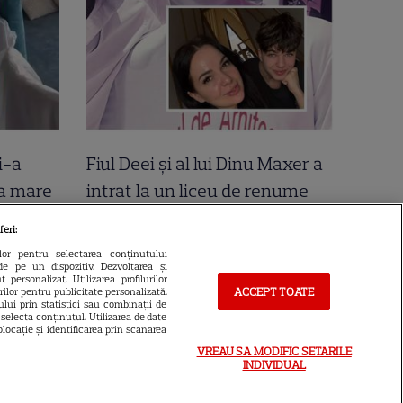
i-a
Fiul Deei și al lui Dinu Maxer a
la mare
intrat la un liceu de renume
n urmă
din București. Andreas, admis
feri:
 Cer
fără meditații, cu note maxime
ilor pentru selectarea conținutului
de pe un dispozitiv. Dezvoltarea și
 personalizat. Utilizarea profilurilor
ACCEPT TOATE
urilor pentru publicitate personalizată.
lui prin statistici sau combinații de
a selecta conținutul. Utilizarea de date
locație și identificarea prin scanarea
VREAU SA MODIFIC SETARILE
INDIVIDUAL