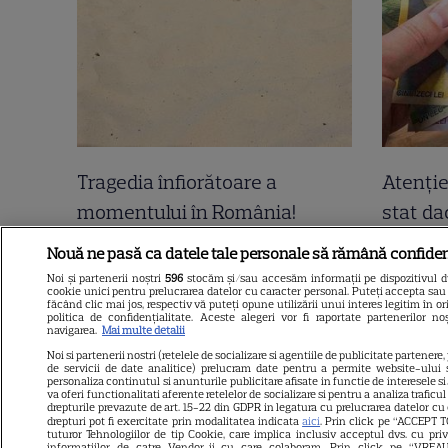
Tragedia înfiorătoare a
Atenție
momentului în România!
stat dac
Artista noastră și-a luat Adio
bunicii
Nouă ne pasă ca datele tale personale să rămână confiden
pe Facebook și a murit! Am
din fam
Noi și partenerii noștri
596
stocăm și/sau accesăm informații pe dispozitivul dvs
cookie unici pentru prelucrarea datelor cu caracter personal. Puteți accepta sau 
aflat chiar acum și nu ne mai
Cum tre
făcând clic mai jos, respectiv vă puteți opune utilizării unui interes legitim în
politica de confidențialitate. Aceste alegeri vor fi raportate partenerilor n
revenim din șoc! Ce i s-a
navigarea.
Mai multe detalii
Noi si partenerii nostri (retelele de socializare si agentiile de publicitate partenere,
întâmplat este crunt
de servicii de date analitice) prelucram date pentru a permite website-ului 
personaliza continutul si anunturile publicitare afisate in functie de interesele si/
va oferi functionalitati aferente retelelor de socializare si pentru a analiza traficu
drepturile prevazute de art. 15-22 din GDPR in legatura cu prelucrarea datelor cu
drepturi pot fi exercitate prin modalitatea indicata
aici
. Prin click pe “ACCEPT T
tuturor Tehnologiilor de tip Cookie, care implica inclusiv acceptul dvs. cu pri
informatiilor de catre Vendor-ii cu care colaboram. Prin click pe “VR