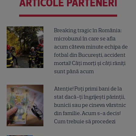
ARTICOLE PARTENERI
Breaking tragic în România:
microbuzul în care se afla
acum câteva minute echipa de
fotbal din București, accident
mortal! Câți morți și câți răniți
sunt până acum
Atenție! Poți primi bani de la
stat dacă-ți îngrijești părinții,
bunicii sau pe cineva vârstnic
din familie. Acum s-a decis!
Cum trebuie să procedezi