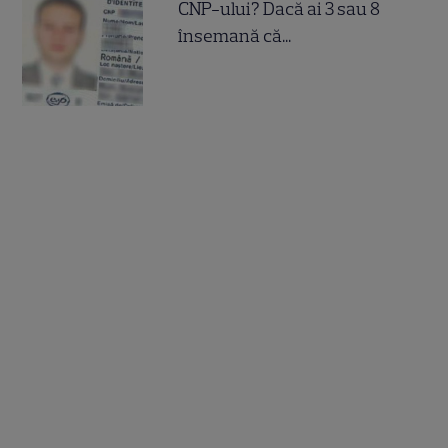
CNP-ului? Dacă ai 3 sau 8
însemană că...