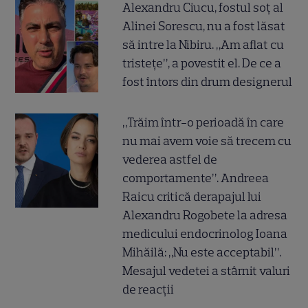
Alexandru Ciucu, fostul soț al
Alinei Sorescu, nu a fost lăsat
să intre la Nibiru. „Am aflat cu
tristețe”, a povestit el. De ce a
fost întors din drum designerul
„Trăim într-o perioadă în care
nu mai avem voie să trecem cu
vederea astfel de
comportamente”. Andreea
Raicu critică derapajul lui
Alexandru Rogobete la adresa
medicului endocrinolog Ioana
Mihăilă: „Nu este acceptabil”.
Mesajul vedetei a stârnit valuri
de reacții