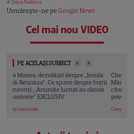
Dana Nalbaru
Urmărește-ne pe
Google News
Cel mai nou VIDEO
PE ACELAȘI SUBIECT
la
Chef Orlando Zaharia și soția lui,
Cine
știi
Mădălina, au împlinit 22 de ani de
Laur
mas
căsnicie. Cum arătau în ziua nunții și
de i
povestea lor de iubire
Citeș
Citește mai multe