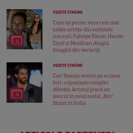
VEDETE STRĂINE
Cum își petrec vara cele mai
iubite actrițe din serialele
turcești. Fahriye Evcen, Hande
32
Erçel și Neslihan Atagül,
imagini din vacanță
VEDETE STRĂINE
Can Yaman revine pe ecrane
într-o ipostază complet
diferită. Actorul joacă un
31
avocat în noul serial „Bro”,
filmat în Italia