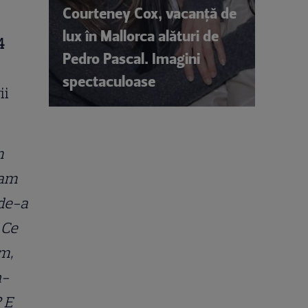
Courteney Cox, vacanță de
lux în Mallorca alături de
4
Pedro Pascal. Imagini
spectaculoase
ii
m
 am
 de-a
 Ce
um,
n-
 E