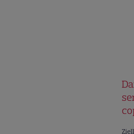
Da
se
cop
Ziel