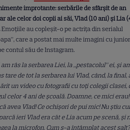
imente improtante: serbările de sfârșit de an
ar ale celor doi copii ai săi, Vlad (10 ani) și Lia (
.
Emoțiile au copleșit-o pe actrița din serialul
apa”, care a postat mai multe imagini cu junior
pe contul său de Instagram.
 am râs la serbarea Liei, la „pestacolul” ei, și a
s tare de tot la serbarea lui Vlad, când, la final,
rit un video cu fotografii cu toți colegii clasei,
ul celor 4 ani de școală. Doamne, ce mici erau!
că avea Vlad! Ce ochișori de pui mic! Nu știu c
parcă ieri Vlad era cât e Lia acum pe scenă, și 
gea la microfon. Cum s-a întâmplat acest salt?