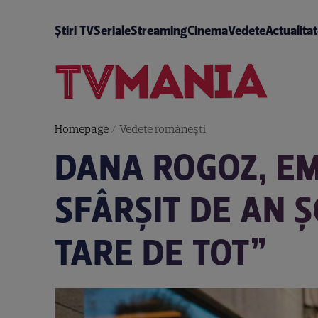
Știri TV
Seriale
Streaming
Cinema
Vedete
Actualita
Homepage
/
Vedete româneşti
DANA ROGOZ, EM
SFÂRȘIT DE AN Ș
TARE DE TOT”