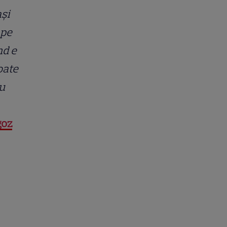
ași
 pe
nd e
oate
iu
goz