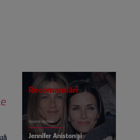
Recomandări
le
Vedete străine
Jennifer Aniston și
ouă