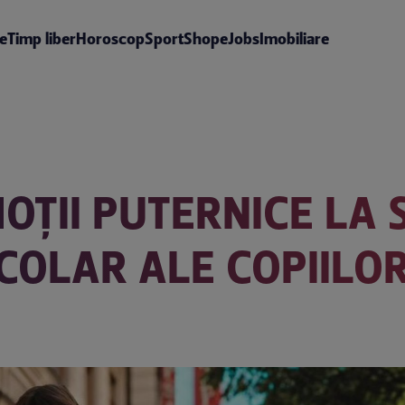
te
Timp liber
Horoscop
Sport
Shop
eJobs
Imobiliare
OȚII PUTERNICE LA 
COLAR ALE COPIILOR