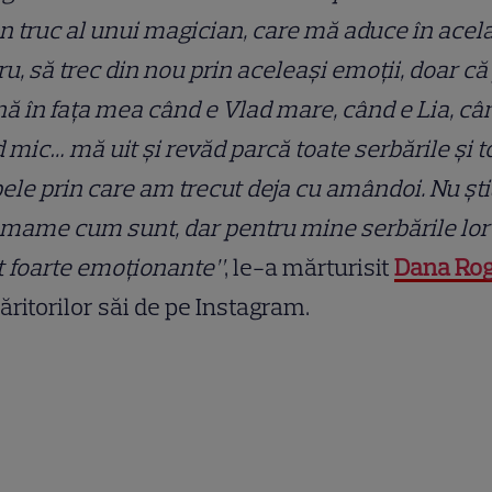
n truc al unui magician, care mă aduce în acel
ru, să trec din nou prin aceleași emoții, doar că
ă în fața mea când e Vlad mare, când e Lia, câ
 mic… mă uit și revăd parcă toate serbările și t
ele prin care am trecut deja cu amândoi. Nu șt
 mame cum sunt, dar pentru mine serbările lor
 foarte emoționante”
, le-a mărturisit
Dana Ro
ritorilor săi de pe Instagram.