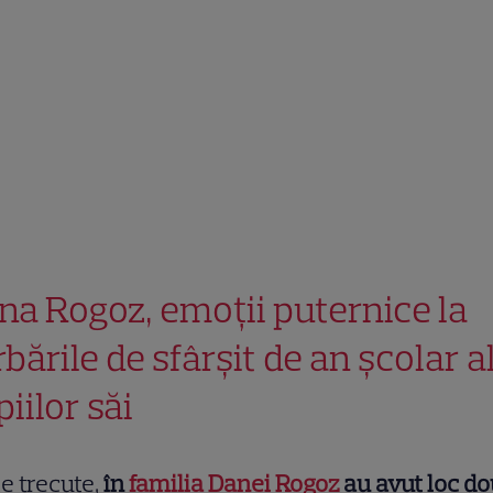
na Rogoz, emoții puternice la
rbările de sfârșit de an școlar a
iilor săi
le trecute,
în
familia Danei Rogoz
au avut loc d