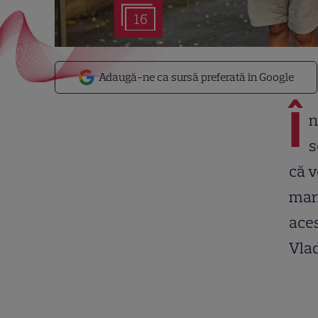
16
Adaugă-ne ca sursă preferată în Google
Î
n
s
că v
mari
aces
Vlad