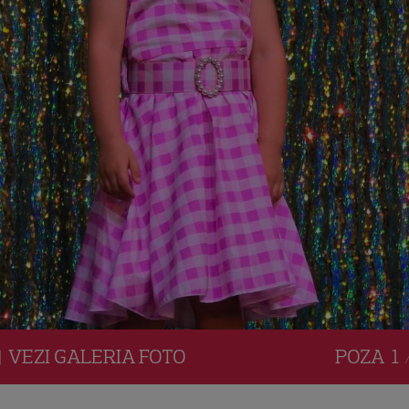
VEZI
GALERIA
FOTO
POZA
1 