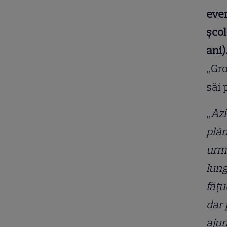
even
școl
ani)
„Gro
săi 
„
Azi
plân
urmă
lung
fățu
dar 
ajun