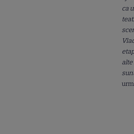
ca u
teat
scen
Vlad
etap
alte
sunt
urmă