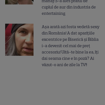
mariaj! S-a ales praful de
cuplul de aur din industria de
entertaining
Așa arată azi fosta vedetă sexy
din România! A dat aparițiile
excentrice pe Biserică și Biblia
i-a devenit cel mai de preț
accesoriu! Uită-te bine la ea, îți
dai seama cine e în poză? Ai
văzut-o ani de zile la TV!!