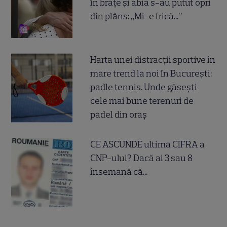
în brațe și abia s-au putut opri
din plâns: „Mi-e frică...”
Harta unei distracții sportive în
mare trend la noi în București:
padle tennis. Unde găsești
cele mai bune terenuri de
padel din oraș
CE ASCUNDE ultima CIFRA a
CNP-ului? Dacă ai 3 sau 8
însemană că...