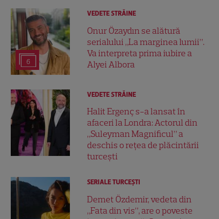
VEDETE STRĂINE
Onur Özaydın se alătură
serialului „La marginea lumii”.
Va interpreta prima iubire a
6
Alyei Albora
VEDETE STRĂINE
Halit Ergenç s-a lansat în
afaceri la Londra: Actorul din
„Suleyman Magnificul” a
deschis o rețea de plăcintării
turcești
SERIALE TURCEŞTI
Demet Özdemir, vedeta din
„Fata din vis”, are o poveste