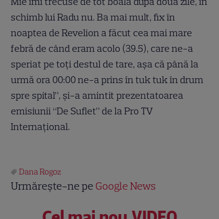
Mie îmi trecuse de tot boala după două zile, în
schimb lui Radu nu. Ba mai mult, fix în
noaptea de Revelion a făcut cea mai mare
febră de când eram acolo (39.5), care ne-a
speriat pe toţi destul de tare, aşa că până la
urmă ora 00:00 ne-a prins în tuk tuk în drum
spre spital”, şi-a amintit prezentatoarea
emisiunii “De Suflet” de la Pro TV
Internaţional.
Dana Rogoz
Urmărește-ne pe
Google News
Cel mai nou VIDEO