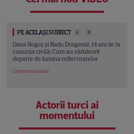
PE ACELAȘI SUBIECT
de la
Lacrimi, îmbrățișări și multă mândrie.
Cum 
Cum au marcat vedetele ultima zi de
parag
școală a copiilor lor
resta
Citește mai multe
Citeș
Actorii turci ai
momentului