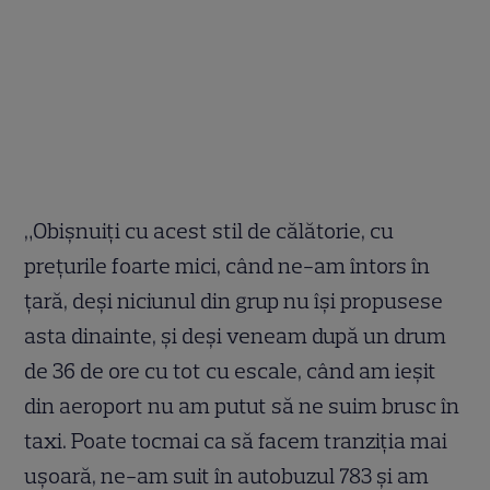
„Obişnuiţi cu acest stil de călătorie, cu
preţurile foarte mici, când ne-am întors în
ţară, deşi niciunul din grup nu îşi propusese
asta dinainte, şi deşi veneam după un drum
de 36 de ore cu tot cu escale, când am ieşit
din aeroport nu am putut să ne suim brusc în
taxi. Poate tocmai ca să facem tranziţia mai
uşoară, ne-am suit în autobuzul 783 şi am