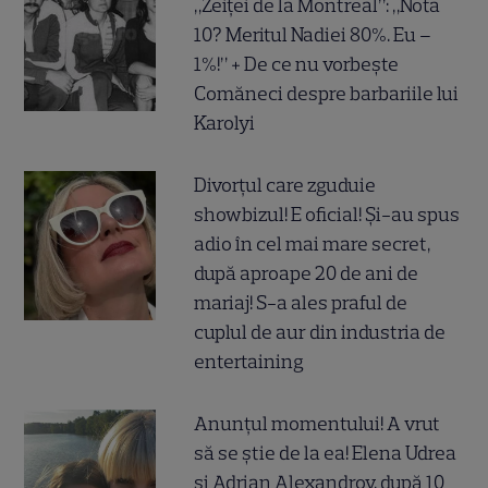
„Zeiței de la Montreal”: „Nota
10? Meritul Nadiei 80%. Eu –
1%!” + De ce nu vorbește
Comăneci despre barbariile lui
Karolyi
Divorțul care zguduie
showbizul! E oficial! Și-au spus
adio în cel mai mare secret,
după aproape 20 de ani de
mariaj! S-a ales praful de
cuplul de aur din industria de
entertaining
Anunțul momentului! A vrut
să se știe de la ea! Elena Udrea
și Adrian Alexandrov, după 10