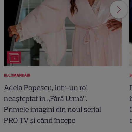
7
RECOMANDĂRI
S
Adela Popescu, într-un rol
neașteptat în „Fără Urmă”.
Primele imagini din noul serial
PRO TV și când începe