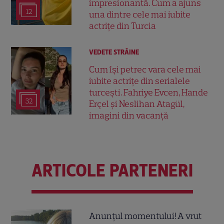
impresionantă. Cum a ajuns
12
una dintre cele mai iubite
actrițe din Turcia
VEDETE STRĂINE
Cum își petrec vara cele mai
iubite actrițe din serialele
turcești. Fahriye Evcen, Hande
32
Erçel și Neslihan Atagül,
imagini din vacanță
ARTICOLE PARTENERI
Anunțul momentului! A vrut