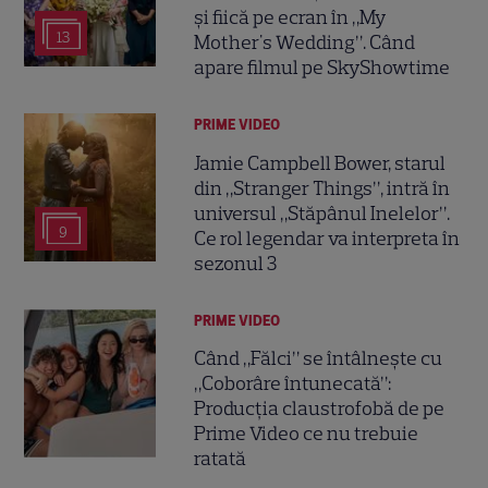
și fiică pe ecran în „My
13
Mother's Wedding”. Când
apare filmul pe SkyShowtime
PRIME VIDEO
Jamie Campbell Bower, starul
din „Stranger Things”, intră în
universul „Stăpânul Inelelor”.
9
Ce rol legendar va interpreta în
sezonul 3
PRIME VIDEO
Când „Fălci” se întâlnește cu
„Coborâre întunecată”:
Producția claustrofobă de pe
Prime Video ce nu trebuie
ratată