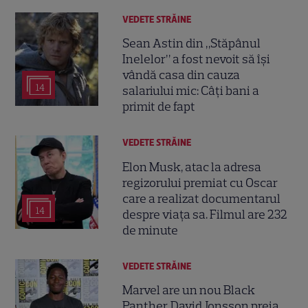
VEDETE STRĂINE
Sean Astin din „Stăpânul
Inelelor” a fost nevoit să își
vândă casa din cauza
14
salariului mic: Câți bani a
primit de fapt
VEDETE STRĂINE
Elon Musk, atac la adresa
regizorului premiat cu Oscar
care a realizat documentarul
14
despre viața sa. Filmul are 232
de minute
VEDETE STRĂINE
Marvel are un nou Black
Panther. David Jonsson preia