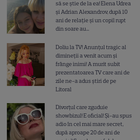
să se știe de la ea! Elena Udrea
și Adrian Alexandrov, după 10
ani de relație și un copil rupt
din soare au...
Doliu la TV! Anunțul tragic al
dimineții a venit acum și
frânge inimi! A murit subit
prezentatoarea TV care ani de
zile ne-a adus știri de pe
Litoral
Divorțul care zguduie
showbizul! E oficial! Și-au spus
adio în cel mai mare secret,
după aproape 20 de ani de