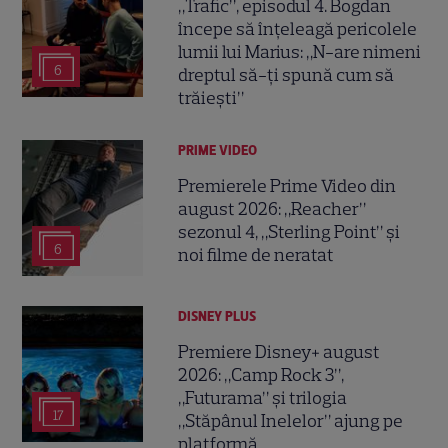
„Trafic”, episodul 4. Bogdan
începe să înțeleagă pericolele
lumii lui Marius: „N-are nimeni
6
dreptul să-ți spună cum să
trăiești”
PRIME VIDEO
Premierele Prime Video din
august 2026: „Reacher”
sezonul 4, „Sterling Point” și
6
noi filme de neratat
DISNEY PLUS
Premiere Disney+ august
2026: „Camp Rock 3”,
„Futurama” și trilogia
17
„Stăpânul Inelelor” ajung pe
platformă