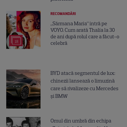
RECOMANDĂRI
„Sărmana Maria” intră pe
VOYO. Cum arată Thalía la 30
de ani după rolul care a făcut-o
18
celebră
BYD atacă segmentul de lux:
chinezii lansează o limuzină
care să rivalizeze cu Mercedes
și BMW
Omul din umbră din echipa