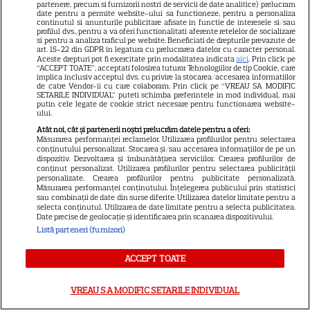
partenere, precum si furnizorii nostri de servicii de date analitice) prelucram
date pentru a permite website-ului sa functioneze, pentru a personaliza
Jennifer Lopez, vacanță de
continutul si anunturile publicitare afisate in functie de interesele si/sau
profilul dvs., pentru a va oferi functionalitati aferente retelelor de socializare
neuitat cu gemenii Max și
si pentru a analiza traficul pe website. Beneficiati de drepturile prevazute de
art. 15-22 din GDPR in legatura cu prelucrarea datelor cu caracter personal.
Emme înainte de plecarea la
Aceste drepturi pot fi exercitate prin modalitatea indicata
aici
. Prin click pe
20
facultate. Imagini rare din
“ACCEPT TOATE”, acceptati folosirea tuturor Tehnologiilor de tip Cookie, care
implica inclusiv acceptul dvs. cu privire la stocarea/accesarea informatiilor
Veneția
de catre Vendor-ii cu care colaboram. Prin click pe “VREAU SA MODIFIC
SETARILE INDIVIDUAL” puteti schimba preferintele in mod individual, mai
putin cele legate de cookie strict necesare pentru functionarea website-
ului.
RECOMANDĂRI
Atât noi, cât și partenerii noștri prelucrăm datele pentru a oferi:
Măsurarea performanței reclamelor. Utilizarea profilurilor pentru selectarea
„Mireasa” revine cu sezonul 14.
conținutului personalizat. Stocarea și/sau accesarea informațiilor de pe un
Antena 1 a anunțat data
dispozitiv. Dezvoltarea și îmbunătățirea serviciilor. Crearea profilurilor de
conținut personalizat. Utilizarea profilurilor pentru selectarea publicității
premierei și surprizele din
personalizate. Crearea profilurilor pentru publicitate personalizată.
21
Măsurarea performanței conținutului. Înțelegerea publicului prin statistici
„Regatul inimii”
sau combinații de date din surse diferite. Utilizarea datelor limitate pentru a
selecta conținutul. Utilizarea de date limitate pentru a selecta publicitatea.
Date precise de geolocație și identificarea prin scanarea dispozitivului.
Listă parteneri (furnizori)
VEDETE ROMÂNEŞTI
Maria Buză, secretul unei
ACCEPT TOATE
siluete de invidiat după 50 de
ani: „Mie îmi place cum
VREAU SA MODIFIC SETARILE INDIVIDUAL
25
îmbătrânesc”