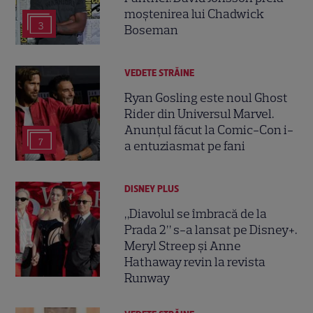
moștenirea lui Chadwick
3
Boseman
VEDETE STRĂINE
Ryan Gosling este noul Ghost
Rider din Universul Marvel.
Anunțul făcut la Comic-Con i-
7
a entuziasmat pe fani
DISNEY PLUS
„Diavolul se îmbracă de la
Prada 2” s-a lansat pe Disney+.
Meryl Streep și Anne
Hathaway revin la revista
Runway