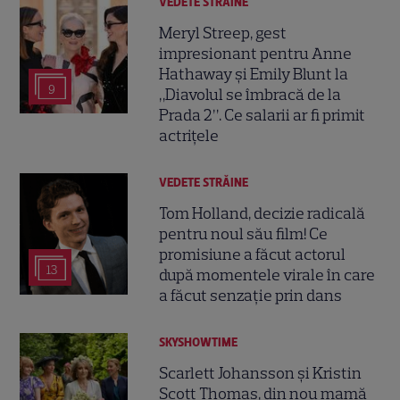
VEDETE STRĂINE
Meryl Streep, gest
impresionant pentru Anne
Hathaway și Emily Blunt la
9
„Diavolul se îmbracă de la
Prada 2”. Ce salarii ar fi primit
actrițele
VEDETE STRĂINE
Tom Holland, decizie radicală
pentru noul său film! Ce
promisiune a făcut actorul
13
după momentele virale în care
a făcut senzație prin dans
SKYSHOWTIME
Scarlett Johansson și Kristin
Scott Thomas, din nou mamă