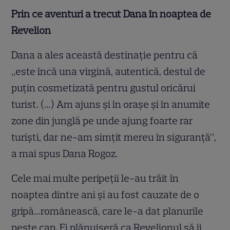
Prin ce aventuri a trecut Dana în noaptea de
Revelion
Dana a ales această destinaţie pentru că
„este încă una virgină, autentică, destul de
puţin cosmetizată pentru gustul oricărui
turist. (…) Am ajuns şi în oraşe şi în anumite
zone din junglă pe unde ajung foarte rar
turişti, dar ne-am simţit mereu în siguranţă”,
a mai spus Dana Rogoz.
Cele mai multe peripeţii le-au trăit în
noaptea dintre ani şi au fost cauzate de o
gripă…românească, care le-a dat planurile
peste cap. Ei plănuiseră ca Revelionul să îi