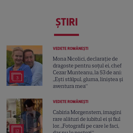
ŞTIRI
VEDETE ROMÂNEŞTI
Mona Nicolici, declarație de
dragoste pentru soțul ei, chef
Cezar Munteanu, la 53 de ani:
3
„Ești stâlpul, gluma, liniștea și
aventura mea”
VEDETE ROMÂNEŞTI
Cabiria Morgenstern, imagini
rare alături de iubitul ei și fiul
lor. „Fotografii pe care le faci,
12
dar nu le postezi”