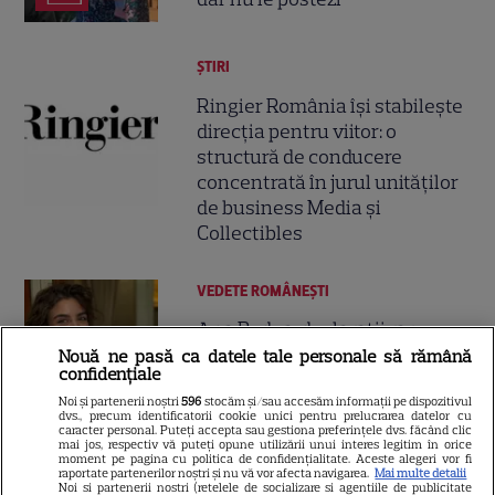
ȘTIRI
Ringier România își stabilește
direcția pentru viitor: o
structură de conducere
concentrată în jurul unităților
de business Media și
Collectibles
VEDETE ROMÂNEŞTI
Ana Bodea, declarații rare
despre iubirea cu Valentin
Nouă ne pasă ca datele tale personale să rămână
confidențiale
Butnaru: „Mă ține pe linia de
13
Noi și partenerii noștri
596
stocăm și/sau accesăm informații pe dispozitivul
plutire când lucrurile devin
dvs., precum identificatorii cookie unici pentru prelucrarea datelor cu
dificile”
caracter personal. Puteți accepta sau gestiona preferințele dvs. făcând clic
mai jos, respectiv vă puteți opune utilizării unui interes legitim în orice
moment pe pagina cu politica de confidențialitate. Aceste alegeri vor fi
raportate partenerilor noștri și nu vă vor afecta navigarea.
Mai multe detalii
Noi si partenerii nostri (retelele de socializare si agentiile de publicitate
VEDETE STRĂINE