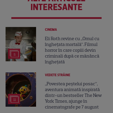
INTERESANTE
CINEMA
Eli Roth revine cu „Omul cu
înghețata mortală”. Filmul
horror în care copiii devin
5
criminali după ce mănâncă
înghețată
VEDETE STRĂINE
„Povestea peștelui posac”,
aventura animată inspirată
dintr-un bestseller The New
11
York Times, ajunge în
cinematografe pe 7 august