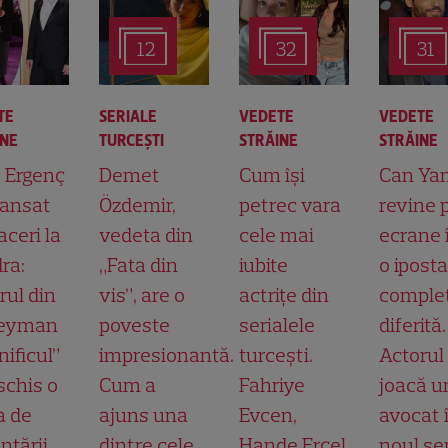
12
32
31
TE
SERIALE
VEDETE
VEDETE
INE
TURCEŞTI
STRĂINE
STRĂINE
t Ergenç
Demet
Cum își
Can Ya
lansat
Özdemir,
petrec vara
revine 
aceri la
vedeta din
cele mai
ecrane 
ra:
„Fata din
iubite
o ipost
rul din
vis”, are o
actrițe din
comple
leyman
poveste
serialele
diferită.
ificul”
impresionantă.
turcești.
Actorul
schis o
Cum a
Fahriye
joacă u
a de
ajuns una
Evcen,
avocat 
ntării
dintre cele
Hande Erçel
noul ser