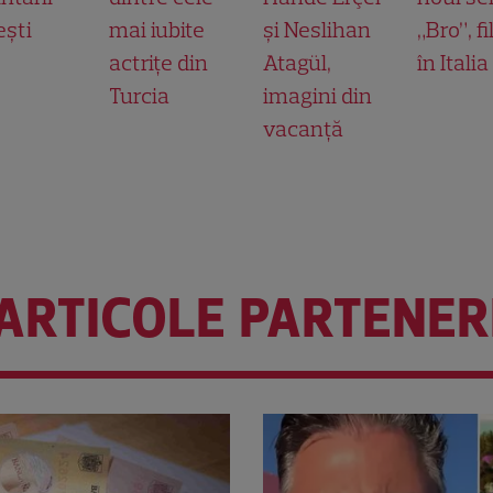
ești
mai iubite
și Neslihan
„Bro”, f
actrițe din
Atagül,
în Italia
Turcia
imagini din
vacanță
ARTICOLE PARTENER