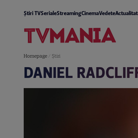
Știri TV
Seriale
Streaming
Cinema
Vedete
Actualita
Homepage
/
Știri
DANIEL RADCLIF