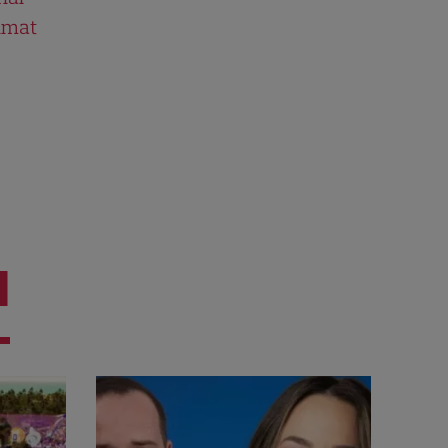
ilmat
I