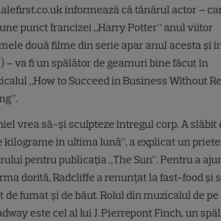
lefirst.co.uk informează că tânărul actor – ca
une punct francizei „Harry Potter” anul viitor
imele două filme din serie apar anul acesta şi î
) – va fi un spălător de geamuri bine făcut în
calul „How to Succeed in Business Without Re
ng”.
iel vrea să-şi sculpteze întregul corp. A slăbit 
 kilograme în ultima lună”, a explicat un priete
rului pentru publicaţia „The Sun”. Pentru a aj
orma dorită, Radcliffe a renunţat la fast-food şi 
t de fumat şi de băut. Rolul din muzicalul de pe
dway este cel al lui J. Pierrepont Finch, un spă