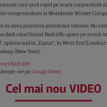
eamuri care urcă rapid pe scara corporatistă şi
ine vicepreşedinte al Worldwide Wicket Comp
a va avea premiera primăvara viitoare. Nu est
a dată când Daniel Radcliffe apare pe scenă: î
, apărea nud în „Equus”, în West End (Londra) 
adway (New York).
niel Radcliffe
ărește-ne pe
Google News
Cel mai nou VIDEO