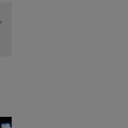
rit
Trei cupluri revin la „Insula Iubirii – Reuniuni”. Ce
ța
întâmplă când se întâlnesc din nou cu Radu Vâl
Citește mai multe