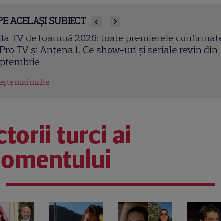
PE ACELAȘI SUBIECT
en Kasikci, fost câștigător MasterChef Turcia, a mu
 37 de ani. Bucătarul a fost găsit fără viață în locuin
tește mai multe
torii turci ai
omentului