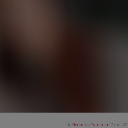
de
Redactia Tvmania
12 mai 201