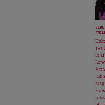
VEDE
STRĂ
Hali
s-a 
în af
Lond
Acto
„Su
Magn
a de
rețe
plăci