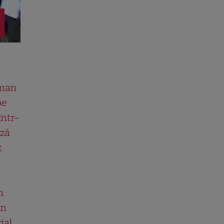
man
pe
într-
ază
t
n
în
ial