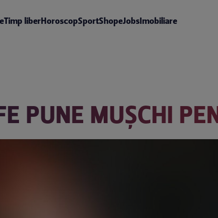
te
Timp liber
Horoscop
Sport
Shop
eJobs
Imobiliare
FE PUNE MUŞCHI PE