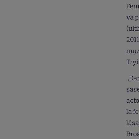
Fema
va p
(ult
2011
muzi
Tryi
„Dan
şase
acto
la f
lăsa
Broa