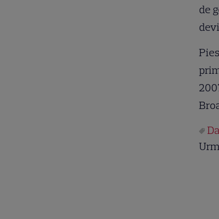
de g
dev
Pies
prim
2007
Bro
Da
Urm