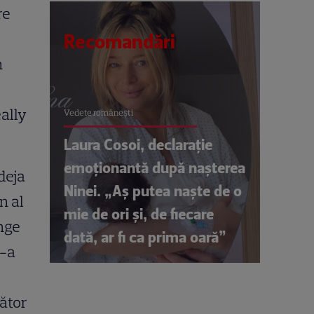
re
Recomandări
n
ally
Vedete româneşti
Laura Cosoi, declarație
emoționantă după nașterea
deja
Ninei. „Aș putea naște de o
n al
mie de ori și, de fiecare
unge
dată, ar fi ca prima oară”
s-a
lător