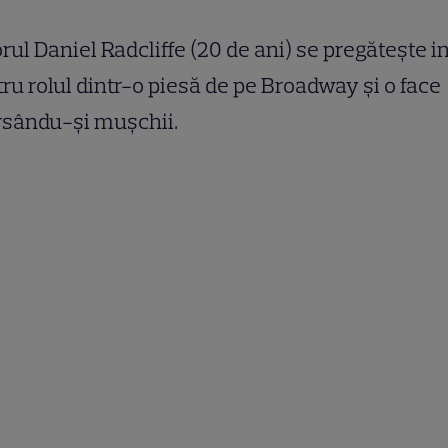
rul Daniel Radcliffe (20 de ani) se pregăteşte i
ru rolul dintr-o piesă de pe Broadway şi o face
rsându-şi muşchii.