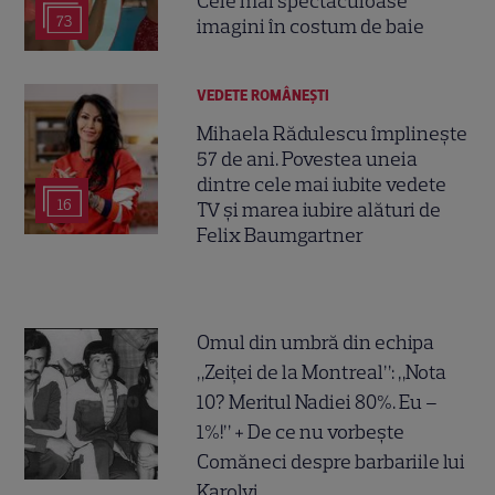
Cele mai spectaculoase
73
imagini în costum de baie
VEDETE ROMÂNEŞTI
Mihaela Rădulescu împlinește
57 de ani. Povestea uneia
dintre cele mai iubite vedete
16
TV și marea iubire alături de
Felix Baumgartner
Omul din umbră din echipa
„Zeiței de la Montreal”: „Nota
10? Meritul Nadiei 80%. Eu –
1%!” + De ce nu vorbește
Comăneci despre barbariile lui
Karolyi