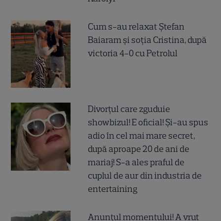
Cum s-au relaxat Ștefan
Baiaram și soția Cristina, după
victoria 4-0 cu Petrolul
Divorțul care zguduie
showbizul! E oficial! Și-au spus
adio în cel mai mare secret,
după aproape 20 de ani de
mariaj! S-a ales praful de
cuplul de aur din industria de
entertaining
Anunțul momentului! A vrut