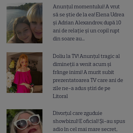
Anunțul momentului! A vrut
să se știe de la ea! Elena Udrea
și Adrian Alexandrov, după 10
ani de relație și un copil rupt
din soare au...
Doliu la TV! Anunțul tragic al
dimineții a venit acum și
frânge inimi! A murit subit
prezentatoarea TV care ani de
zile ne-a adus știri de pe
Litoral
Divorțul care zguduie
showbizul! E oficial! Și-au spus
adio în cel mai mare secret,