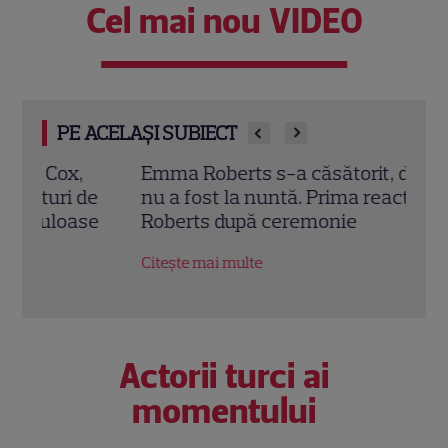
Cel mai nou VIDEO
PE ACELAȘI SUBIECT
Emma Roberts s-a căsătorit, dar tatăl ei
Vede
nu a fost la nuntă. Prima reacție a lui Eric
căsă
e
Roberts după ceremonie
DiCa
altar
Citește mai multe
Citeș
Actorii turci ai
momentului