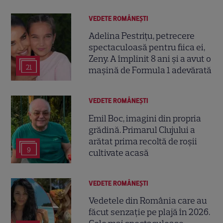
VEDETE ROMÂNEŞTI
Adelina Pestrițu, petrecere
spectaculoasă pentru fiica ei,
Zeny. A împlinit 8 ani și a avut o
21
mașină de Formula 1 adevărată
VEDETE ROMÂNEŞTI
Emil Boc, imagini din propria
grădină. Primarul Clujului a
arătat prima recoltă de roșii
9
cultivate acasă
VEDETE ROMÂNEŞTI
Vedetele din România care au
făcut senzație pe plajă în 2026.