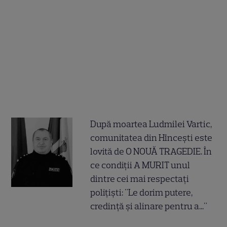
După moartea Ludmilei Vartic,
comunitatea din Hîncești este
lovită de O NOUĂ TRAGEDIE. În
ce condiții A MURIT unul
dintre cei mai respectați
polițiști: "Le dorim putere,
credință și alinare pentru a..."