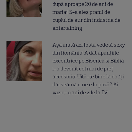
după aproape 20 de ani de
mariaj! S-a ales praful de
cuplul de aur din industria de
entertaining
Așa arată azi fosta vedetă sexy
din România! A dat aparițiile
excentrice pe Biserică și Biblia
i-a devenit cel mai de preț
accesoriu! Uită-te bine la ea, îți
dai seama cine e în poză? Ai
văzut-o ani de zile la TV!!