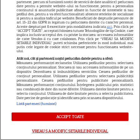
PRO TV și când începe
partenere, precum si furnizorii nostri de servicii de date analitice) prelucram
date pentru a permite website-ului sa functioneze, pentru a personaliza
continutul si anunturile publicitare afisate in functie de interesele si/sau
profilul dvs., pentru a va oferi functionalitati aferente retelelor de socializare
si pentru a analiza traficul pe website. Beneficiati de drepturile prevazute de
art. 15-22 din GDPR in legatura cu prelucrarea datelor cu caracter personal.
Aceste drepturi pot fi exercitate prin modalitatea indicata
aici
. Prin click pe
“ACCEPT TOATE”, acceptati folosirea tuturor Tehnologiilor de tip Cookie, care
implica inclusiv acceptul dvs. cu privire la stocarea/accesarea informatiilor
de catre Vendor-ii cu care colaboram. Prin click pe “VREAU SA MODIFIC
ARTICOLE PARTENERI
SETARILE INDIVIDUAL” puteti schimba preferintele in mod individual, mai
putin cele legate de cookie strict necesare pentru functionarea website-
ului.
Atât noi, cât și partenerii noștri prelucrăm datele pentru a oferi:
Măsurarea performanței reclamelor. Utilizarea profilurilor pentru selectarea
conținutului personalizat. Stocarea și/sau accesarea informațiilor de pe un
dispozitiv. Dezvoltarea și îmbunătățirea serviciilor. Crearea profilurilor de
Horoscop 4 august 2026.
conținut personalizat. Utilizarea profilurilor pentru selectarea publicității
personalizate. Crearea profilurilor pentru publicitate personalizată.
Capricornilor le este greu să
Măsurarea performanței conținutului. Înțelegerea publicului prin statistici
sau combinații de date din surse diferite. Utilizarea datelor limitate pentru a
aibă răbdare într-un context
selecta conținutul. Utilizarea de date limitate pentru a selecta publicitatea.
Date precise de geolocație și identificarea prin scanarea dispozitivului.
atât de dinamic, dar ei știu că
Listă parteneri (furnizori)
nu se poate altfel
ACCEPT TOATE
Cine poate retrage banii din
VREAU SA MODIFIC SETARILE INDIVIDUAL
contul unei persoane