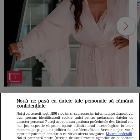
7
RECOMANDĂRI
N
Nouă ne pasă ca datele tale personale să rămână
confidențiale
Adela Popescu, într-un rol
Noi și partenerii noștri
596
stocăm și/sau accesăm informații pe dispozitivul
dvs., precum identificatorii cookie unici pentru prelucrarea datelor cu
neașteptat în „Fără Urmă”.
caracter personal. Puteți accepta sau gestiona preferințele dvs. făcând clic
mai jos, respectiv vă puteți opune utilizării unui interes legitim în orice
moment pe pagina cu politica de confidențialitate. Aceste alegeri vor fi
Primele imagini din noul serial
raportate partenerilor noștri și nu vă vor afecta navigarea.
Mai multe detalii
Noi si partenerii nostri (retelele de socializare si agentiile de publicitate