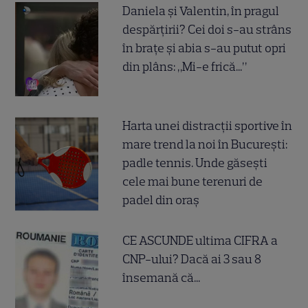
Daniela și Valentin, în pragul
despărțirii? Cei doi s-au strâns
în brațe și abia s-au putut opri
din plâns: „Mi-e frică...”
Harta unei distracții sportive în
mare trend la noi în București:
padle tennis. Unde găsești
cele mai bune terenuri de
padel din oraș
CE ASCUNDE ultima CIFRA a
CNP-ului? Dacă ai 3 sau 8
însemană că...