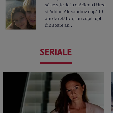
să se știe de la ea! Elena Udrea
și Adrian Alexandrov, după 10
ani de relație și un copil rupt
din soare au...
SERIALE