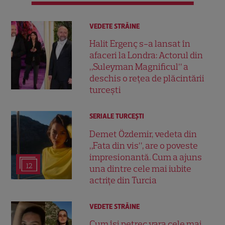
VEDETE STRĂINE
Halit Ergenç s-a lansat în
afaceri la Londra: Actorul din
„Suleyman Magnificul” a
deschis o rețea de plăcintării
turcești
SERIALE TURCEŞTI
Demet Özdemir, vedeta din
„Fata din vis”, are o poveste
impresionantă. Cum a ajuns
12
una dintre cele mai iubite
actrițe din Turcia
VEDETE STRĂINE
Cum își petrec vara cele mai