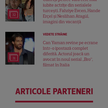
iubite actrițe din serialele
turcești. Fahriye Evcen, Hande
32
Erçel și Neslihan Atagül,
imagini din vacanță
VEDETE STRĂINE
Can Yaman revine pe ecrane
într-o ipostază complet
diferită. Actorul joacă un
31
avocat în noul serial „Bro”,
filmat în Italia
ARTICOLE PARTENERI