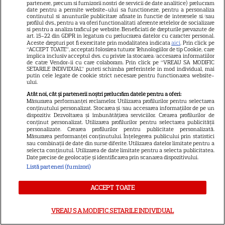
partenere, precum si furnizorii nostri de servicii de date analitice) prelucram
date pentru a permite website-ului sa functioneze, pentru a personaliza
continutul si anunturile publicitare afisate in functie de interesele si/sau
profilul dvs., pentru a va oferi functionalitati aferente retelelor de socializare
21
si pentru a analiza traficul pe website. Beneficiati de drepturile prevazute de
art. 15-22 din GDPR in legatura cu prelucrarea datelor cu caracter personal.
Aceste drepturi pot fi exercitate prin modalitatea indicata
aici
. Prin click pe
“ACCEPT TOATE”, acceptati folosirea tuturor Tehnologiilor de tip Cookie, care
SERIALE AMERICANE
R
implica inclusiv acceptul dvs. cu privire la stocarea/accesarea informatiilor
de catre Vendor-ii cu care colaboram. Prin click pe “VREAU SA MODIFIC
SETARILE INDIVIDUAL” puteti schimba preferintele in mod individual, mai
Sandra Oh dezvăluie de ce a
putin cele legate de cookie strict necesare pentru functionarea website-
ului.
plecat din „Anatomia lui Grey”.
Atât noi, cât și partenerii noștri prelucrăm datele pentru a oferi:
Măsurarea performanței reclamelor. Utilizarea profilurilor pentru selectarea
conținutului personalizat. Stocarea și/sau accesarea informațiilor de pe un
Discuția cu Shonda Rhimes
dispozitiv. Dezvoltarea și îmbunătățirea serviciilor. Crearea profilurilor de
conținut personalizat. Utilizarea profilurilor pentru selectarea publicității
care a schimbat totul pentru
personalizate. Crearea profilurilor pentru publicitate personalizată.
Măsurarea performanței conținutului. Înțelegerea publicului prin statistici
sau combinații de date din surse diferite. Utilizarea datelor limitate pentru a
Cristina Yang
selecta conținutul. Utilizarea de date limitate pentru a selecta publicitatea.
Date precise de geolocație și identificarea prin scanarea dispozitivului.
Listă parteneri (furnizori)
ACCEPT TOATE
ARTICOLE PARTENERI
VREAU SA MODIFIC SETARILE INDIVIDUAL