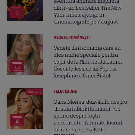
aventura animată inspirată
dintr-un bestseller The New
11
York Times, ajunge în
cinematografe pe 7 august
VEDETE ROMÂNEŞTI
Vedete din România care au
ales nume speciale pentru
copii: de la Nina, fetița Laurei
68
Cosoi, la Jessica lui Pepe și
Josephine a Ginei Pistol
TELEVIZIUNE
Exclusiv
Oana Monea, dezvăluiri despre
„Insula Iubirii: Reuniuni”. Ce
spune despre foștii
16
concurenți: „Anumite lucruri
au rămas nerezolvate”