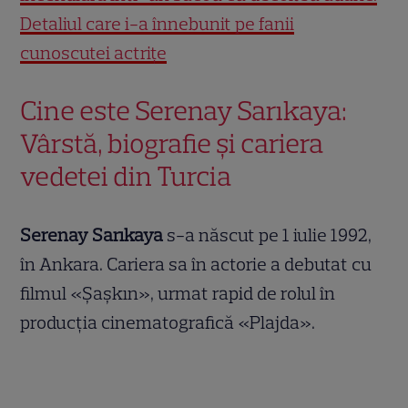
Detaliul care i-a înnebunit pe fanii
cunoscutei actrițe
Cine este Serenay Sarıkaya:
Vârstă, biografie și cariera
vedetei din Turcia
Serenay Sarıkaya
s-a născut pe 1 iulie 1992,
în Ankara. Cariera sa în actorie a debutat cu
filmul «Șaşkın», urmat rapid de rolul în
producția cinematografică «Plajda».