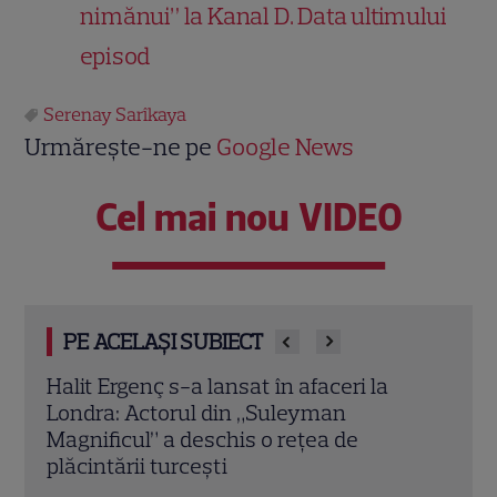
nimănui” la Kanal D. Data ultimului
episod
Serenay Sarîkaya
Urmărește-ne pe
Google News
Cel mai nou VIDEO
PE ACELAȘI SUBIECT
Vedete din România care au ales nume
Oana
speciale pentru copii: de la Nina, fetița
Iubi
Laurei Cosoi, la Jessica lui Pepe și
conc
Josephine a Ginei Pistol
nere