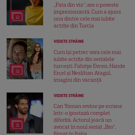
„Fata din vis”, are o poveste
impresionantă. Cum a ajuns
12
una dintre cele mai iubite
actrițe din Turcia
VEDETE STRĂINE
Cum își petrec vara cele mai
iubite actrițe din serialele
turcești. Fahriye Evcen, Hande
32
Erçel și Neslihan Atagül,
imagini din vacanță
VEDETE STRĂINE
Can Yaman revine pe ecrane
într-o ipostază complet
diferită. Actorul joacă un
31
avocat în noul serial „Bro”,
filmat în Italia