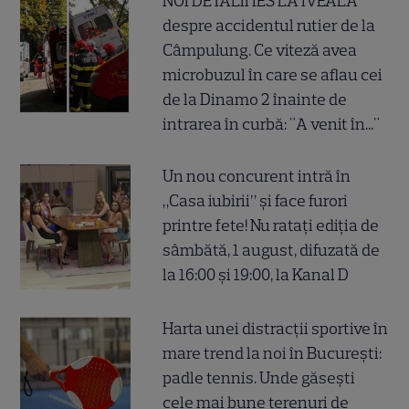
NOI DETALII IES LA IVEALĂ
despre accidentul rutier de la
Câmpulung. Ce viteză avea
microbuzul în care se aflau cei
de la Dinamo 2 înainte de
intrarea în curbă: "A venit în..."
Un nou concurent intră în
„Casa iubirii” și face furori
printre fete! Nu ratați ediția de
sâmbătă, 1 august, difuzată de
la 16:00 și 19:00, la Kanal D
Harta unei distracții sportive în
mare trend la noi în București:
padle tennis. Unde găsești
cele mai bune terenuri de