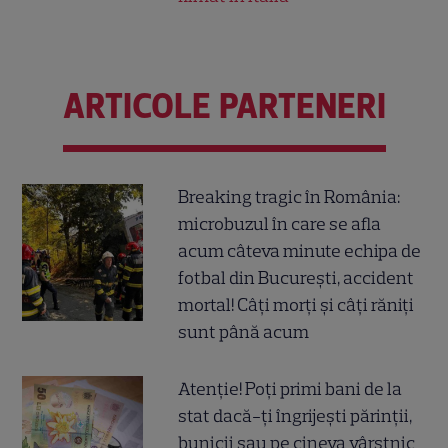
ARTICOLE PARTENERI
Breaking tragic în România:
microbuzul în care se afla
acum câteva minute echipa de
fotbal din București, accident
mortal! Câți morți și câți răniți
sunt până acum
Atenție! Poți primi bani de la
stat dacă-ți îngrijești părinții,
bunicii sau pe cineva vârstnic