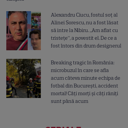
Alexandru Ciucu, fostul soț al
Alinei Sorescu, nu a fost lăsat
să intre la Nibiru. „Am aflat cu
tristețe”, a povestit el. De ce a
fost întors din drum designerul
Breaking tragic în România:
microbuzul în care se afla
acum câteva minute echipa de
fotbal din București, accident
mortal! Câți morți și câți răniți
sunt până acum