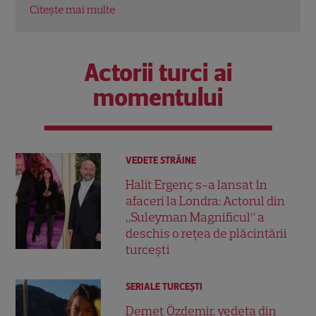
Citește mai multe
Citeș
Actorii turci ai
momentului
VEDETE STRĂINE
Halit Ergenç s-a lansat în
afaceri la Londra: Actorul din
„Suleyman Magnificul” a
deschis o rețea de plăcintării
turcești
SERIALE TURCEŞTI
Demet Özdemir, vedeta din