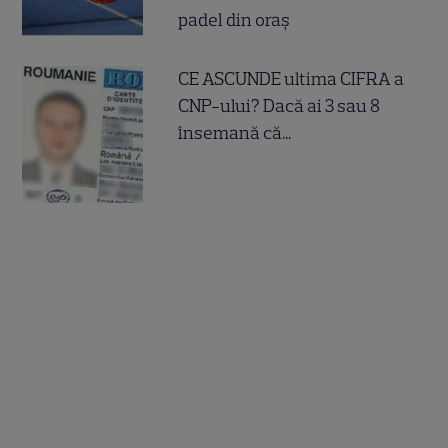
padel din oraș
CE ASCUNDE ultima CIFRA a
CNP-ului? Dacă ai 3 sau 8
însemană că...