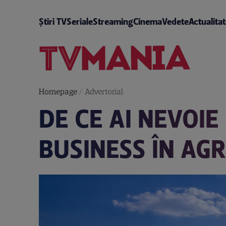
Știri TV
Seriale
Streaming
Cinema
Vedete
Actualita
Homepage
/
Advertorial
DE CE AI NEVOI
BUSINESS ÎN AG