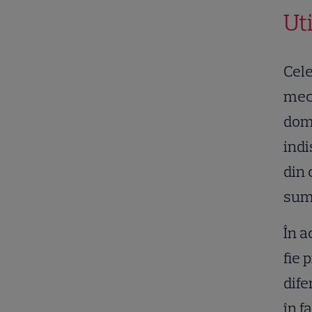
Ut
Cele
meca
dome
indi
din 
sumă
În a
fie 
dife
în f