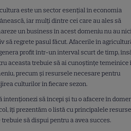
cultura este un sector esențial în economia
nească, iar mulți dintre cei care au ales să
areze un business în acest domeniu nu au nic
v să regrete pasul făcut. Afacerile în agricultur
genera profit într-un interval scurt de timp, îns
ru aceasta trebuie să ai cunoștințe temeinice 
eniu, precum și resursele necesare pentru
ijirea culturilor în fiecare sezon.
 intenționezi să începi și tu o afacere în dome
col, îți prezentăm o listă cu principalele resurs
 trebuie să dispui pentru a avea succes.