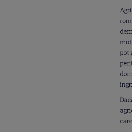
Agri
româ
dem
moti
pot 
pent
dom
îngr
Dacă
agri
care