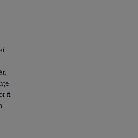
ai
ăr,
ințe
r fi
n