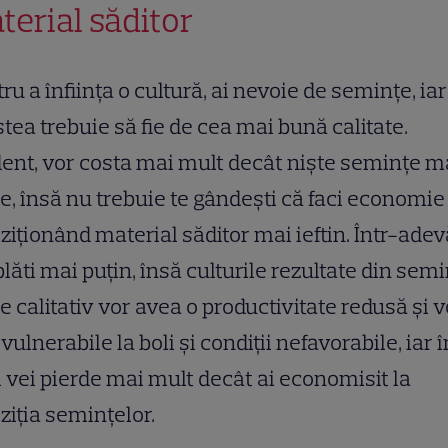
terial săditor
ru a înființa o cultură, ai nevoie de semințe, iar
tea trebuie să fie de cea mai bună calitate.
ent, vor costa mai mult decât niște semințe m
e, însă nu trebuie te gândești că faci economie
ziționând material săditor mai ieftin. Într-adev
plăti mai puțin, însă culturile rezultate din sem
e calitativ vor avea o productivitate redusă și vo
vulnerabile la boli și condiții nefavorabile, iar î
l vei pierde mai mult decât ai economisit la
ziția semințelor.