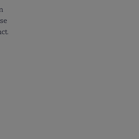
in
 se
ct.