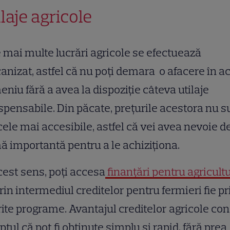
ilaje agricole
 mai multe lucrări agricole se efectuează
nizat, astfel că nu poți demara o afacere în a
niu fără a avea la dispoziție câteva utilaje
spensabile. Din păcate, prețurile acestora nu s
cele mai accesibile, astfel că vei avea nevoie d
 importantă pentru a le achiziționa.
cest sens, poți accesa
finanțări pentru agricult
prin intermediul creditelor pentru fermieri fie pr
rite programe. Avantajul creditelor agricole co
aptul că pot fi obținute simplu și rapid, fără prea