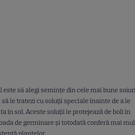
l este să alegi semințe din cele mai bune soiuri
 să le tratezi cu soluții speciale înainte de a le
ta în sol. Aceste soluții le protejează de boli în
oada de germinare și totodată conferă mai mul
stență plantelor.