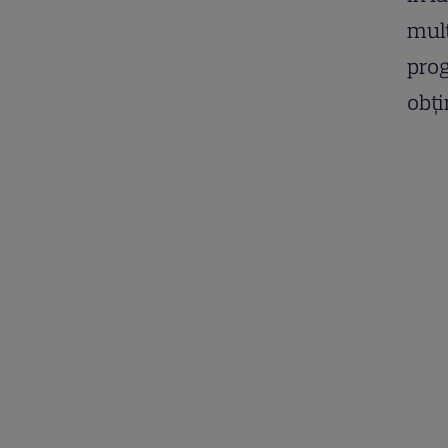
mult
prog
obți