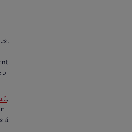
cest
unt
e o
ură
,
in
nstă