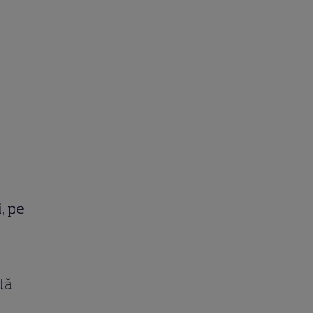
, pe
tă