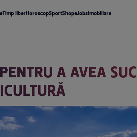
te
Timp liber
Horoscop
Sport
Shop
eJobs
Imobiliare
E PENTRU A AVEA SU
RICULTURĂ