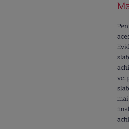
Ma
Pent
aces
Evid
slab
achi
vei 
slab
mai 
fina
achi