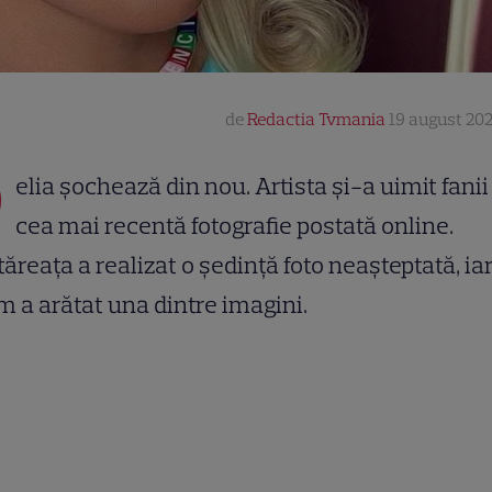
de
Redactia Tvmania
19 august 202
D
elia șochează din nou. Artista și-a uimit fanii
cea mai recentă fotografie postată online.
ăreața a realizat o ședință foto neașteptată, ia
 a arătat una dintre imagini.