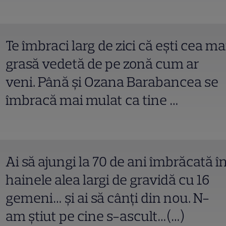
Te îmbraci larg de zici că ești cea ma
grasă vedetă de pe zonă cum ar
veni. Până și Ozana Barabancea se
îmbracă mai mulat ca tine …
Ai să ajungi la 70 de ani îmbrăcată î
hainele alea largi de gravidă cu 16
gemeni… și ai să cânți din nou. N-
am știut pe cine s-ascult…(…)