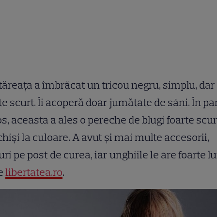
ăreața a îmbrăcat un tricou negru, simplu, dar
te scurt. Îi acoperă doar jumătate de sâni. În pa
os, aceasta a ales o pereche de blugi foarte scurț
hiși la culoare. A avut și mai multe accesorii,
uri pe post de curea, iar unghiile le are foarte lu
ie
libertatea.ro
.