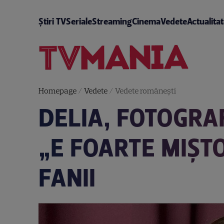
Știri TV
Seriale
Streaming
Cinema
Vedete
Actualita
Homepage
/
Vedete
/
Vedete româneşti
DELIA, FOTOGRAF
„E FOARTE MIȘTO
FANII