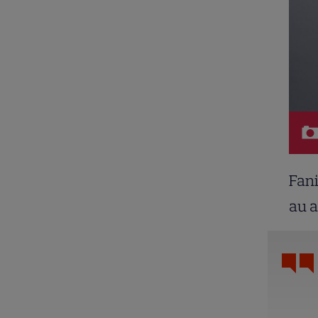
Fani
au a