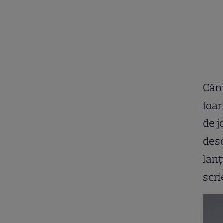
Cânt
foar
de j
desc
lanț
scr