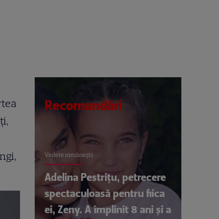
rtea
Recomandări
i,
ngi,
Vedete româneşti
Adelina Pestrițu, petrecere
spectaculoasă pentru fiica
ei, Zeny. A împlinit 8 ani și a