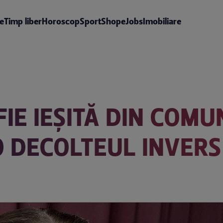
te
Timp liber
Horoscop
Sport
Shop
eJobs
Imobiliare
IE IEȘITĂ DIN COMU
 DECOLTEUL INVERS”