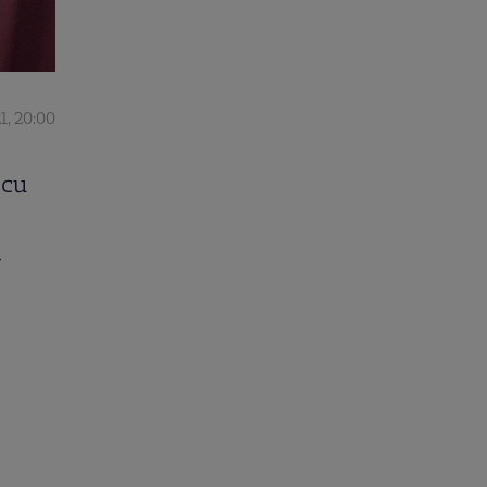
1, 20:00
 cu
r