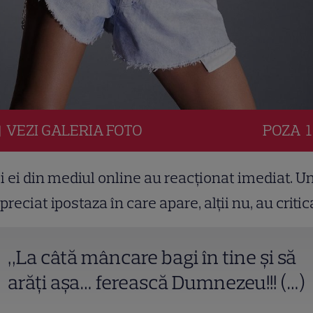
VEZI
GALERIA
FOTO
POZA
1
i ei din mediul online au reacționat imediat. Un
preciat ipostaza în care apare, alții nu, au critic
„La câtă mâncare bagi în tine și să
arăți așa… ferească Dumnezeu!!! (…)