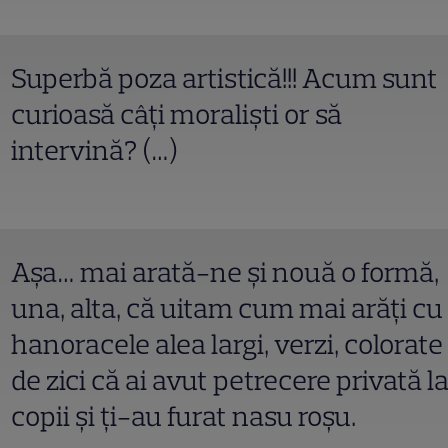
Superbă poza artistică!!! Acum sunt
curioasă câți moraliști or să
intervină? (…)
Așa… mai arată-ne și nouă o formă,
una, alta, că uitam cum mai arăți cu
hanoracele alea largi, verzi, colorate
de zici că ai avut petrecere privată l
copii și ți-au furat nasu roșu.