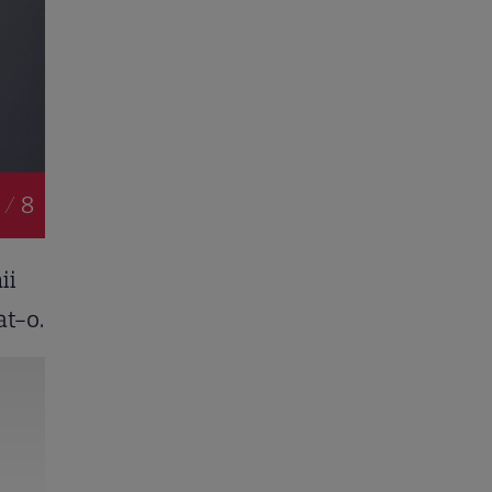
 / 8
ii
at-o.