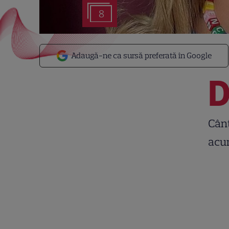
8
Adaugă-ne ca sursă preferată în Google
Cânt
acum