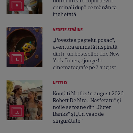
horror în care copiii devin
5
criminali după ce mănâncă
înghețată
VEDETE STRĂINE
„Povestea peștelui posac”,
aventura animată inspirată
dintr-un bestseller The New
11
York Times, ajunge în
cinematografe pe 7 august
NETFLIX
Noutăți Netflix în august 2026:
Robert De Niro, „Nosferatu” și
noile sezoane din „Outer
16
Banks” și „Un veac de
singurătate”