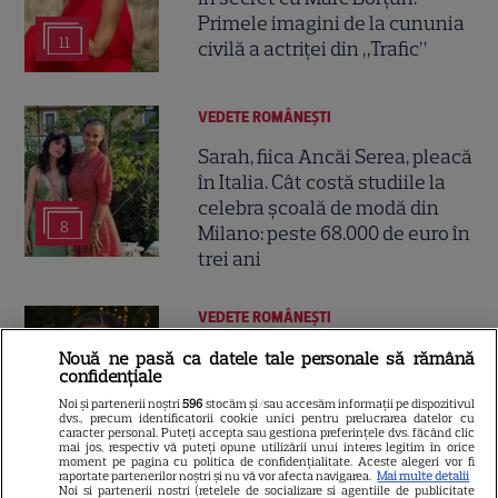
Primele imagini de la cununia
11
civilă a actriței din „Trafic”
VEDETE ROMÂNEŞTI
Sarah, fiica Ancăi Serea, pleacă
în Italia. Cât costă studiile la
celebra școală de modă din
8
Milano: peste 68.000 de euro în
trei ani
VEDETE ROMÂNEŞTI
Adela Popescu, apariție
Nouă ne pasă ca datele tale personale să rămână
confidențiale
elegantă într-o rochie din
dantelă. Reacția amuzantă a
Noi și partenerii noștri
596
stocăm și/sau accesăm informații pe dispozitivul
dvs., precum identificatorii cookie unici pentru prelucrarea datelor cu
6
lui Cosmin Seleși
caracter personal. Puteți accepta sau gestiona preferințele dvs. făcând clic
mai jos, respectiv vă puteți opune utilizării unui interes legitim în orice
moment pe pagina cu politica de confidențialitate. Aceste alegeri vor fi
raportate partenerilor noștri și nu vă vor afecta navigarea.
Mai multe detalii
Noi si partenerii nostri (retelele de socializare si agentiile de publicitate