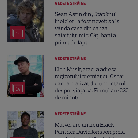
VEDETE STRĂINE
Sean Astin din „Stăpânul
Inelelor” a fost nevoit să își
vândă casa din cauza
14
salariului mic: Câți bani a
primit de fapt
VEDETE STRĂINE
Elon Musk, atac la adresa
regizorului premiat cu Oscar
care a realizat documentarul
14
despre viața sa. Filmul are 232
de minute
VEDETE STRĂINE
Marvel are un nou Black
Panther. David Jonsson preia