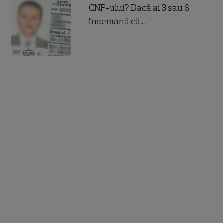
CNP-ului? Dacă ai 3 sau 8
însemană că...