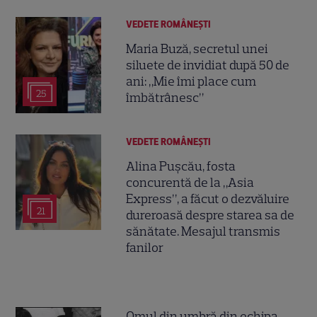
VEDETE ROMÂNEŞTI
Maria Buză, secretul unei
siluete de invidiat după 50 de
ani: „Mie îmi place cum
25
îmbătrânesc”
VEDETE ROMÂNEŞTI
Alina Pușcău, fosta
concurentă de la „Asia
Express”, a făcut o dezvăluire
21
dureroasă despre starea sa de
sănătate. Mesajul transmis
fanilor
Omul din umbră din echipa