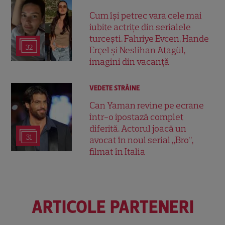
Cum își petrec vara cele mai
iubite actrițe din serialele
turcești. Fahriye Evcen, Hande
32
Erçel și Neslihan Atagül,
imagini din vacanță
VEDETE STRĂINE
Can Yaman revine pe ecrane
într-o ipostază complet
diferită. Actorul joacă un
31
avocat în noul serial „Bro”,
filmat în Italia
ARTICOLE PARTENERI