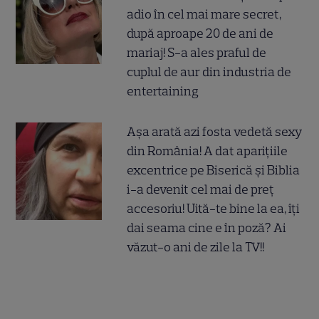
adio în cel mai mare secret,
după aproape 20 de ani de
mariaj! S-a ales praful de
cuplul de aur din industria de
entertaining
Așa arată azi fosta vedetă sexy
din România! A dat aparițiile
excentrice pe Biserică și Biblia
i-a devenit cel mai de preț
accesoriu! Uită-te bine la ea, îți
dai seama cine e în poză? Ai
văzut-o ani de zile la TV!!