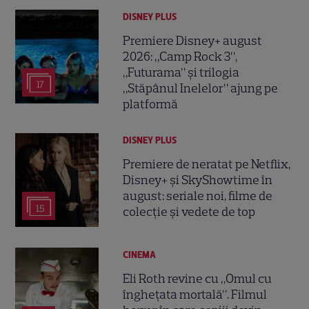
DISNEY PLUS
Premiere Disney+ august
2026: „Camp Rock 3”,
„Futurama” și trilogia
17
„Stăpânul Inelelor” ajung pe
platformă
DISNEY PLUS
Premiere de neratat pe Netflix,
Disney+ și SkyShowtime în
august: seriale noi, filme de
15
colecție și vedete de top
CINEMA
Eli Roth revine cu „Omul cu
înghețata mortală”. Filmul