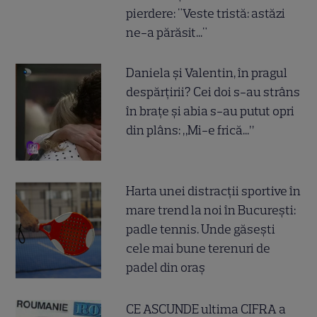
pierdere: "Veste tristă: astăzi
ne-a părăsit..."
Daniela și Valentin, în pragul
despărțirii? Cei doi s-au strâns
în brațe și abia s-au putut opri
din plâns: „Mi-e frică...”
Harta unei distracții sportive în
mare trend la noi în București:
padle tennis. Unde găsești
cele mai bune terenuri de
padel din oraș
CE ASCUNDE ultima CIFRA a