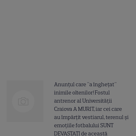
Anunțul care "a înghețat"
inimile oltenilor! Fostul
antrenor al Universității
Craiova A MURIT, iar cei care
au împărțit vestiarul, terenul și
emoțiile fotbalului SUNT
DEVASTAȚI de această