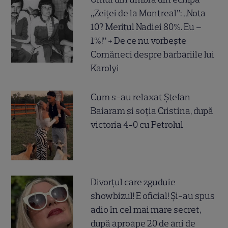
„Zeiței de la Montreal”: „Nota
10? Meritul Nadiei 80%. Eu –
1%!” + De ce nu vorbește
Comăneci despre barbariile lui
Karolyi
Cum s-au relaxat Ștefan
Baiaram și soția Cristina, după
victoria 4-0 cu Petrolul
Divorțul care zguduie
showbizul! E oficial! Și-au spus
adio în cel mai mare secret,
după aproape 20 de ani de