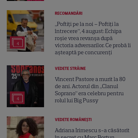
RECOMANDĂRI
„Poftiți pe la noi – Poftiți la
întrecere”, 4 august: Echipa
roșie vrea revanșa după
4
victoria adversarilor. Ce probă îi
așteaptă pe concurenți
VEDETE STRĂINE
Vincent Pastore a murit la 80
de ani. Actorul din „Clanul
Soprano” era celebru pentru
4
rolul lui Big Pussy
VEDETE ROMÂNEŞTI
Adriana Irimescu s-a căsătorit
în secret cu Marc Borțun.