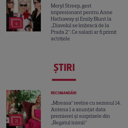
Meryl Streep, gest
impresionant pentru Anne
Hathaway și Emily Blunt la
9
„Diavolul se îmbracă de la
Prada 2”. Ce salarii ar fi primit
actrițele
ŞTIRI
RECOMANDĂRI
„Mireasa” revine cu sezonul 14.
Antena 1 a anunțat data
premierei și surprizele din
21
„Regatul inimii”