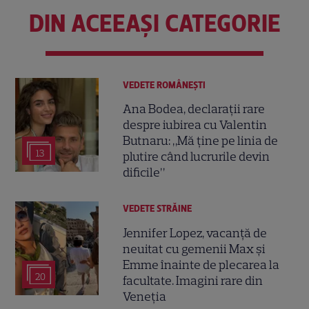
DIN ACEEAȘI CATEGORIE
VEDETE ROMÂNEŞTI
Ana Bodea, declarații rare
despre iubirea cu Valentin
Butnaru: „Mă ține pe linia de
13
plutire când lucrurile devin
dificile”
VEDETE STRĂINE
Jennifer Lopez, vacanță de
neuitat cu gemenii Max și
Emme înainte de plecarea la
20
facultate. Imagini rare din
Veneția