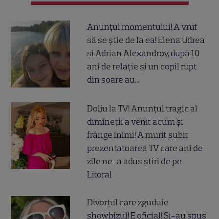
Anunțul momentului! A vrut
să se știe de la ea! Elena Udrea
și Adrian Alexandrov, după 10
ani de relație și un copil rupt
din soare au...
Doliu la TV! Anunțul tragic al
dimineții a venit acum și
frânge inimi! A murit subit
prezentatoarea TV care ani de
zile ne-a adus știri de pe
Litoral
Divorțul care zguduie
showbizul! E oficial! Și-au spus