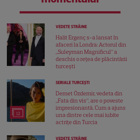
VEDETE STRĂINE
Halit Ergenç s-a lansat în
afaceri la Londra: Actorul din
„Suleyman Magnificul” a
deschis o rețea de plăcintării
turcești
SERIALE TURCEŞTI
Demet Özdemir, vedeta din
„Fata din vis”, are o poveste
impresionantă. Cum a ajuns
12
una dintre cele mai iubite
actrițe din Turcia
VEDETE STRĂINE