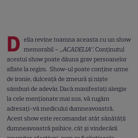
D
elia revine toamna aceasta cu un show
memorabil –
„ACADELIA”
. Conținutul
acestui show poate dăuna grav persoanelor
aflate la regim. Show-ul poate conține urme
de ironie, dulceață de zmeură și niște
sâmburi de adevăr. Dacă manifestați alergie
la cele menționate mai sus, vă rugăm
adresați-vă medicului dumneavoastră.
Acest show este recomandat atât sănătății
dumneavoastră psihice, cât și vindecării
anumitor afecțiuni, cum ar fi plictiseala,