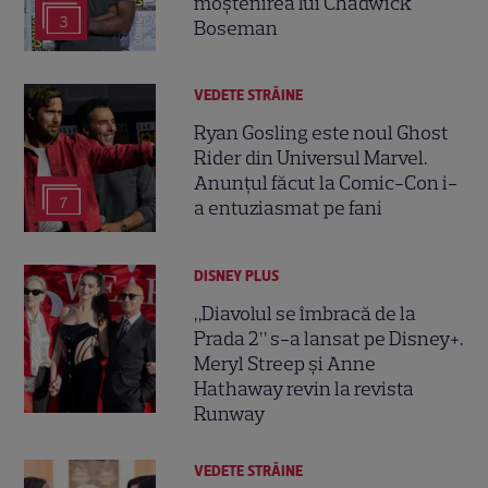
moștenirea lui Chadwick
3
Boseman
VEDETE STRĂINE
Ryan Gosling este noul Ghost
Rider din Universul Marvel.
Anunțul făcut la Comic-Con i-
7
a entuziasmat pe fani
DISNEY PLUS
„Diavolul se îmbracă de la
Prada 2” s-a lansat pe Disney+.
Meryl Streep și Anne
Hathaway revin la revista
Runway
VEDETE STRĂINE