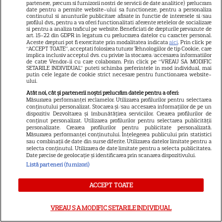
TELEVIZIUNE
partenere, precum si furnizorii nostri de servicii de date analitice) prelucram
date pentru a permite website-ului sa functioneze, pentru a personaliza
continutul si anunturile publicitare afisate in functie de interesele si/sau
Grila TV de toamnă 2026: toate
profilul dvs., pentru a va oferi functionalitati aferente retelelor de socializare
premierele confirmate la Pro
si pentru a analiza traficul pe website. Beneficiati de drepturile prevazute de
art. 15-22 din GDPR in legatura cu prelucrarea datelor cu caracter personal.
TV și Antena 1. Ce show-uri și
Aceste drepturi pot fi exercitate prin modalitatea indicata
aici
. Prin click pe
“ACCEPT TOATE”, acceptati folosirea tuturor Tehnologiilor de tip Cookie, care
9
seriale revin din septembrie
implica inclusiv acceptul dvs. cu privire la stocarea/accesarea informatiilor
de catre Vendor-ii cu care colaboram. Prin click pe “VREAU SA MODIFIC
SETARILE INDIVIDUAL” puteti schimba preferintele in mod individual, mai
putin cele legate de cookie strict necesare pentru functionarea website-
ului.
RECOMANDĂRI
Atât noi, cât și partenerii noștri prelucrăm datele pentru a oferi:
Schimbare majoră la „Vocea
Măsurarea performanței reclamelor. Utilizarea profilurilor pentru selectarea
conținutului personalizat. Stocarea și/sau accesarea informațiilor de pe un
României”. Sezonul 14
dispozitiv. Dezvoltarea și îmbunătățirea serviciilor. Crearea profilurilor de
conținut personalizat. Utilizarea profilurilor pentru selectarea publicității
introduce Butonul „A doua
personalizate. Crearea profilurilor pentru publicitate personalizată.
4
șansă” și un avantaj pentru
Măsurarea performanței conținutului. Înțelegerea publicului prin statistici
sau combinații de date din surse diferite. Utilizarea datelor limitate pentru a
Pavel Bartoș
selecta conținutul. Utilizarea de date limitate pentru a selecta publicitatea.
Date precise de geolocație și identificarea prin scanarea dispozitivului.
Listă parteneri (furnizori)
ACCEPT TOATE
VREAU SA MODIFIC SETARILE INDIVIDUAL