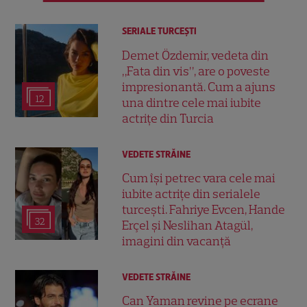
SERIALE TURCEŞTI
Demet Özdemir, vedeta din
„Fata din vis”, are o poveste
impresionantă. Cum a ajuns
12
una dintre cele mai iubite
actrițe din Turcia
VEDETE STRĂINE
Cum își petrec vara cele mai
iubite actrițe din serialele
turcești. Fahriye Evcen, Hande
32
Erçel și Neslihan Atagül,
imagini din vacanță
VEDETE STRĂINE
Can Yaman revine pe ecrane