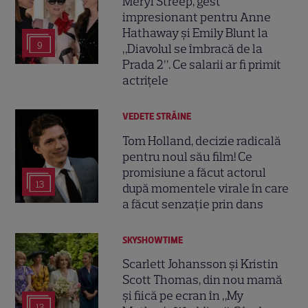
Meryl Streep, gest
impresionant pentru Anne
Hathaway și Emily Blunt la
9
„Diavolul se îmbracă de la
Prada 2”. Ce salarii ar fi primit
actrițele
VEDETE STRĂINE
Tom Holland, decizie radicală
pentru noul său film! Ce
promisiune a făcut actorul
13
după momentele virale în care
a făcut senzație prin dans
SKYSHOWTIME
Scarlett Johansson și Kristin
Scott Thomas, din nou mamă
și fiică pe ecran în „My
13