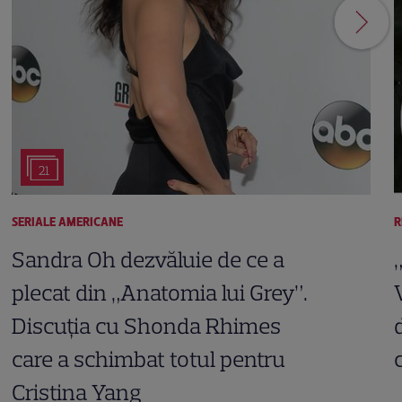
21
SERIALE AMERICANE
R
Sandra Oh dezvăluie de ce a
plecat din „Anatomia lui Grey”.
Discuția cu Shonda Rhimes
care a schimbat totul pentru
Cristina Yang