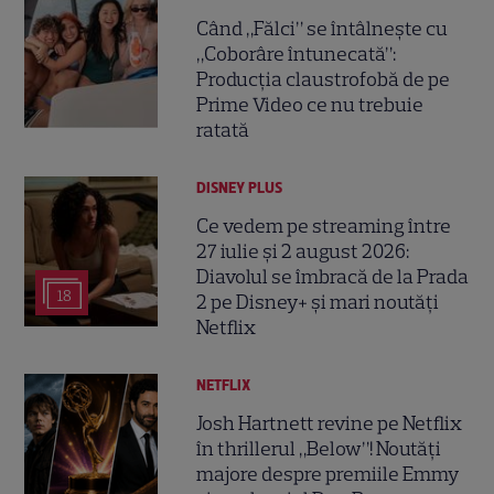
Când „Fălci” se întâlnește cu
„Coborâre întunecată”:
Producția claustrofobă de pe
Prime Video ce nu trebuie
ratată
DISNEY PLUS
Ce vedem pe streaming între
27 iulie și 2 august 2026:
Diavolul se îmbracă de la Prada
18
2 pe Disney+ și mari noutăți
Netflix
NETFLIX
Josh Hartnett revine pe Netflix
în thrillerul „Below”! Noutăți
majore despre premiile Emmy