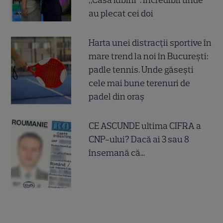
„Casa iubirii”. Incredibil unde
au plecat cei doi
Harta unei distracții sportive în
mare trend la noi în București:
padle tennis. Unde găsești
cele mai bune terenuri de
padel din oraș
CE ASCUNDE ultima CIFRA a
CNP-ului? Dacă ai 3 sau 8
însemană că...