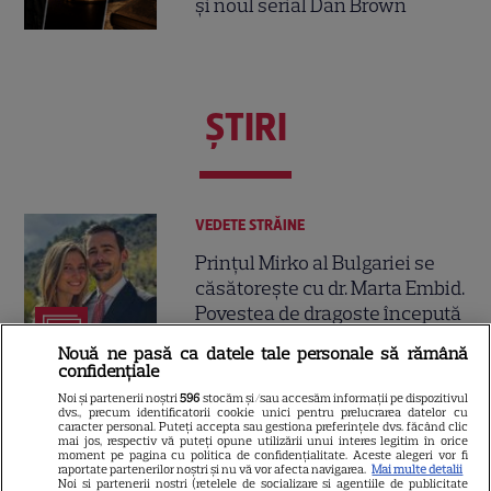
și noul serial Dan Brown
ŞTIRI
VEDETE STRĂINE
Prințul Mirko al Bulgariei se
căsătorește cu dr. Marta Embid.
Povestea de dragoste începută
7
într-un spital din Madrid
Nouă ne pasă ca datele tale personale să rămână
confidențiale
Noi și partenerii noștri
596
stocăm și/sau accesăm informații pe dispozitivul
VEDETE ROMÂNEŞTI
Exclusiv
dvs., precum identificatorii cookie unici pentru prelucrarea datelor cu
caracter personal. Puteți accepta sau gestiona preferințele dvs. făcând clic
mai jos, respectiv vă puteți opune utilizării unui interes legitim în orice
Laura Cosoi și-a ținut
moment pe pagina cu politica de confidențialitate. Aceste alegeri vor fi
promisiunea. Povestea
raportate partenerilor noștri și nu vă vor afecta navigarea.
Mai multe detalii
Noi si partenerii nostri (retelele de socializare si agentiile de publicitate