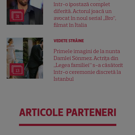
într-o ipostază complet
diferită. Actorul joacă un
31
avocat în noul serial „Bro”,
filmat în Italia
VEDETE STRĂINE
Primele imagini de la nunta
Damlei Sönmez. Actrița din
„Legea familiei” s-a căsătorit
13
într-o ceremonie discretă la
Istanbul
ARTICOLE PARTENERI