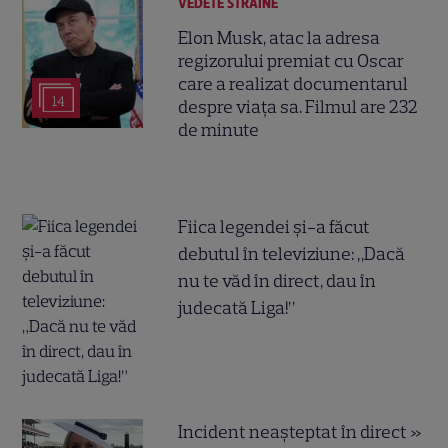
VEDETE STRĂINE
Elon Musk, atac la adresa
regizorului premiat cu Oscar
care a realizat documentarul
14
despre viața sa. Filmul are 232
de minute
Fiica legendei și-a făcut
debutul în televiziune: „Dacă
nu te văd în direct, dau în
judecată Liga!”
Incident neașteptat în direct »