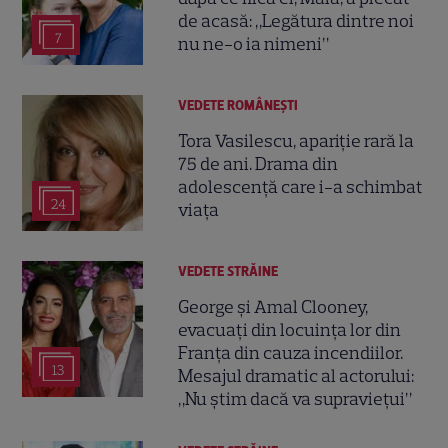
de acasă: „Legătura dintre noi
7
nu ne-o ia nimeni”
VEDETE ROMÂNEŞTI
Tora Vasilescu, apariție rară la
75 de ani. Drama din
adolescență care i-a schimbat
24
viața
VEDETE STRĂINE
George și Amal Clooney,
evacuați din locuința lor din
Franța din cauza incendiilor.
13
Mesajul dramatic al actorului:
„Nu știm dacă va supraviețui”