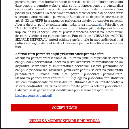
numelui Nina și tradiția pe
partenere, precum si furnizorii nostri de servicii de date analitice) prelucram
date pentru a permite website-ului sa functioneze, pentru a personaliza
17
care a respectat-o pentru
continutul si anunturile publicitare afisate in functie de interesele si/sau
profilul dvs., pentru a va oferi functionalitati aferente retelelor de socializare
toate cele cinci fiice. EXCLUSIV
si pentru a analiza traficul pe website. Beneficiati de drepturile prevazute de
art. 15-22 din GDPR in legatura cu prelucrarea datelor cu caracter personal.
Aceste drepturi pot fi exercitate prin modalitatea indicata
aici
. Prin click pe
“ACCEPT TOATE”, acceptati folosirea tuturor Tehnologiilor de tip Cookie, care
VEDETE ROMÂNEŞTI
implica inclusiv acceptul dvs. cu privire la stocarea/accesarea informatiilor
de catre Vendor-ii cu care colaboram. Prin click pe “VREAU SA MODIFIC
Laura Cosoi a devenit mamă
SETARILE INDIVIDUAL” puteti schimba preferintele in mod individual, mai
putin cele legate de cookie strict necesare pentru functionarea website-
pentru a cincea oară. Prima
ului.
imagine cu fiica ei, Nina, și
Atât noi, cât și partenerii noștri prelucrăm datele pentru a oferi:
28
Măsurarea performanței reclamelor. Utilizarea profilurilor pentru selectarea
povestea numelui ales. „Nu mă
conținutului personalizat. Stocarea și/sau accesarea informațiilor de pe un
satur să o privesc”
dispozitiv. Dezvoltarea și îmbunătățirea serviciilor. Crearea profilurilor de
conținut personalizat. Utilizarea profilurilor pentru selectarea publicității
personalizate. Crearea profilurilor pentru publicitate personalizată.
Măsurarea performanței conținutului. Înțelegerea publicului prin statistici
VEDETE ROMÂNEŞTI
sau combinații de date din surse diferite. Utilizarea datelor limitate pentru a
selecta conținutul. Utilizarea de date limitate pentru a selecta publicitatea.
Iulia Albu a prezentat „patul
Date precise de geolocație și identificarea prin scanarea dispozitivului.
Listă parteneri (furnizori)
anti-divorț” din vila sa de
peste 1 milion de euro! Ce
ACCEPT TOATE
10
spune designerul despre piesa
de mobilier: „Nu prea ai timp să
VREAU SA MODIFIC SETARILE INDIVIDUAL
te cerți”