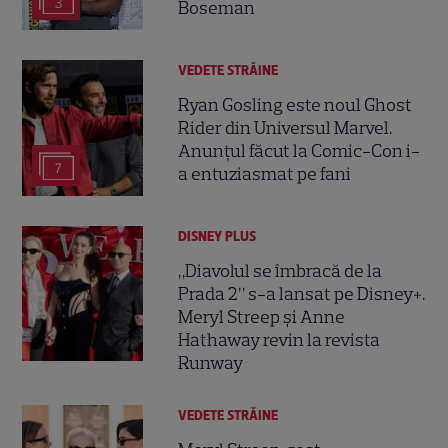
3
Boseman
VEDETE STRĂINE
Ryan Gosling este noul Ghost
Rider din Universul Marvel.
Anunțul făcut la Comic-Con i-
7
a entuziasmat pe fani
DISNEY PLUS
„Diavolul se îmbracă de la
Prada 2” s-a lansat pe Disney+.
Meryl Streep și Anne
Hathaway revin la revista
Runway
VEDETE STRĂINE