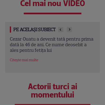
Cel mai nou VIDEO
PE ACELAȘI SUBIECT
rima
Jennifer Garner, ieșire rară la prânz cu
Eren
a
fiica ei, Violet. Cum au fost surprinse
Turci
cele două
fost 
Citește mai multe
Citeș
Actorii turci ai
momentului