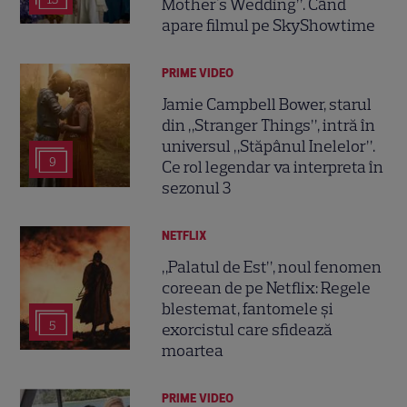
Mother's Wedding”. Când
apare filmul pe SkyShowtime
PRIME VIDEO
Jamie Campbell Bower, starul
din „Stranger Things”, intră în
universul „Stăpânul Inelelor”.
9
Ce rol legendar va interpreta în
sezonul 3
NETFLIX
„Palatul de Est”, noul fenomen
coreean de pe Netflix: Regele
blestemat, fantomele și
5
exorcistul care sfidează
moartea
PRIME VIDEO