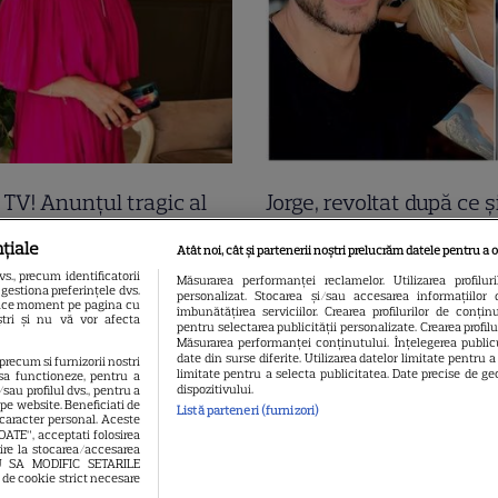
a TV! Anunțul tragic al
Jorge, revoltat după ce ș
ii a venit acum și
găsit apartamentul de 
țiale
Atât noi, cât și partenerii noștri prelucrăm datele pentru a o
inimi! A murit subit
devastat. Ce au lăsat î
., precum identificatorii
Măsurarea performanței reclamelor. Utilizarea profilur
gestiona preferințele dvs.
personalizat. Stocarea și/sau accesarea informațiilor 
atoarea TV care ani de
turiștii este strigător la
 orice moment pe pagina cu
îmbunătățirea serviciilor. Crearea profilurilor de conținut
oștri și nu vă vor afecta
pentru selectarea publicității personalizate. Crearea profil
-a adus știri de pe
Măsurarea performanței conținutului. Înțelegerea publicu
date din surse diferite. Utilizarea datelor limitate pentru 
 precum si furnizorii nostri
limitate pentru a selecta publicitatea. Date precise de geo
sa functioneze, pentru a
dispozitivului.
sau profilul dvs., pentru a
l pe website. Beneficiati de
Listă parteneri (furnizori)
 caracter personal. Aceste
OATE”, acceptati folosirea
vire la stocarea/accesarea
EAU SA MODIFIC SETARILE
 de cookie strict necesare