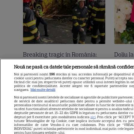
Breaking tragic în România:
Doliu l
microbuzul în care se afla
dimineț
Nouă ne pasă ca datele tale personale să rămână confiden
acum câteva minute echipa de
frânge 
Noi și partenerii noștri
596
stocăm și/sau accesăm informații pe dispozitivul dvs
cookie unici pentru prelucrarea datelor cu caracter personal. Puteți accepta sau 
fotbal din București, accident
prezent
făcând clic mai jos, respectiv vă puteți opune utilizării unui interes legitim în
politica de confidențialitate. Aceste alegeri vor fi raportate partenerilor n
mortal! Câți morți și câți răniți
zile ne
navigarea.
Mai multe detalii
Noi si partenerii nostri (retelele de socializare si agentiile de publicitate partenere,
sunt până acum
Litoral
de servicii de date analitice) prelucram date pentru a permite website-ului 
personaliza continutul si anunturile publicitare afisate in functie de interesele si/
va oferi functionalitati aferente retelelor de socializare si pentru a analiza traficu
drepturile prevazute de art. 15-22 din GDPR in legatura cu prelucrarea datelor cu
drepturi pot fi exercitate prin modalitatea indicata
aici
. Prin click pe “ACCEPT T
tuturor Tehnologiilor de tip Cookie, care implica inclusiv acceptul dvs. cu pri
informatiilor de catre Vendor-ii cu care colaboram. Prin click pe “VR
INDIVIDUAL” puteti schimba preferintele in mod individual, mai putin cele legate
pentru functionarea website-ului.