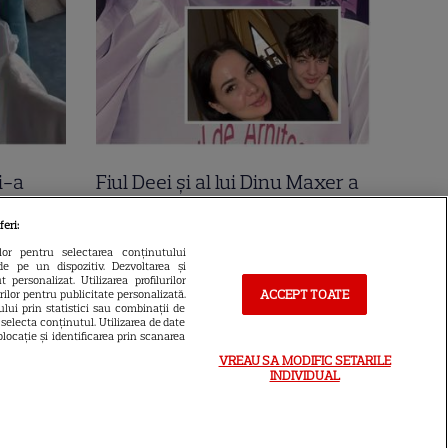
i-a
Fiul Deei și al lui Dinu Maxer a
la mare
intrat la un liceu de renume
feri:
n urmă
din București. Andreas, admis
ilor pentru selectarea conținutului
de pe un dispozitiv. Dezvoltarea și
 Cer
fără meditații, cu note maxime
 personalizat. Utilizarea profilurilor
ACCEPT TOATE
urilor pentru publicitate personalizată.
lui prin statistici sau combinații de
a selecta conținutul. Utilizarea de date
locație și identificarea prin scanarea
VREAU SA MODIFIC SETARILE
INDIVIDUAL