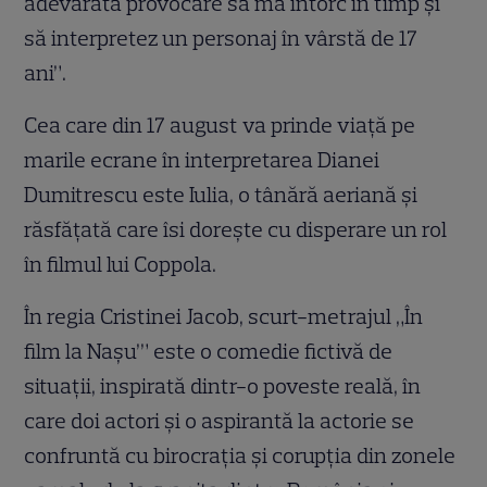
adevarată provocare să mă întorc în timp și
să interpretez un personaj în vârstă de 17
ani”.
Cea care din 17 august va prinde viață pe
marile ecrane în interpretarea Dianei
Dumitrescu este Iulia, o tânără aeriană și
răsfățată care îsi dorește cu disperare un rol
în filmul lui Coppola.
În regia Cristinei Jacob, scurt-metrajul „În
film la Naşu’” este o comedie fictivă de
situaţii, inspirată dintr-o poveste reală, în
care doi actori şi o aspirantă la actorie se
confruntă cu birocraţia şi corupţia din zonele