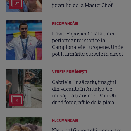
27
juratului de la MasterChef
RECOMANDĂRI
David Popovici, în fața unei
performanțe istorice la
Campionatele Europene. Unde
pot fi urmărite cursele în direct
VEDETE ROMÂNEŞTI
Gabriela Prisăcariu, imagini
din vacanța în Antalya. Ce
mesaj i-a transmis Dani Oțil
8
după fotografiile de la plajă
RECOMANDĂRI
National Geographic, program