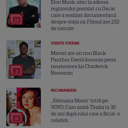
Elon Musk, atac la adresa
regizorului premiat cu Oscar
care a realizat documentarul
14
despre viața sa. Filmul are 232
de minute
VEDETE STRĂINE
Marvel are un nou Black
Panther. David Jonsson preia
moștenirea lui Chadwick
3
Boseman
RECOMANDĂRI
„Sărmana Maria” intră pe
VOYO. Cum arată Thalía la 30
de ani după rolul care a făcut-o
18
celebră