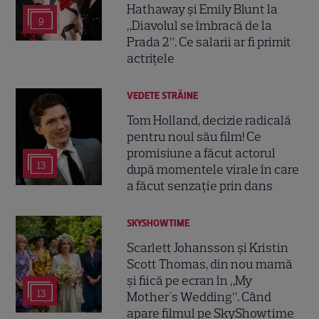
Hathaway și Emily Blunt la
9
„Diavolul se îmbracă de la
Prada 2”. Ce salarii ar fi primit
actrițele
VEDETE STRĂINE
Tom Holland, decizie radicală
pentru noul său film! Ce
promisiune a făcut actorul
13
după momentele virale în care
a făcut senzație prin dans
SKYSHOWTIME
Scarlett Johansson și Kristin
Scott Thomas, din nou mamă
și fiică pe ecran în „My
13
Mother's Wedding”. Când
apare filmul pe SkyShowtime