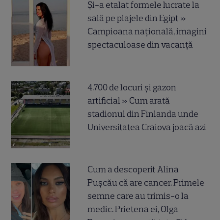
Și-a etalat formele lucrate la
sală pe plajele din Egipt »
Campioana națională, imagini
spectaculoase din vacanță
4.700 de locuri și gazon
artificial » Cum arată
stadionul din Finlanda unde
Universitatea Craiova joacă azi
Cum a descoperit Alina
Pușcău că are cancer. Primele
semne care au trimis-o la
medic. Prietena ei, Olga