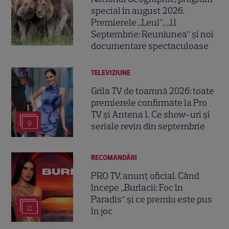
special în august 2026.
Premierele „Leul”, „11
Septembrie: Reuniunea” și noi
documentare spectaculoase
TELEVIZIUNE
Grila TV de toamnă 2026: toate
premierele confirmate la Pro
TV și Antena 1. Ce show-uri și
9
seriale revin din septembrie
RECOMANDĂRI
PRO TV, anunț oficial. Când
începe „Burlacii: Foc în
Paradis” și ce premiu este pus
11
în joc