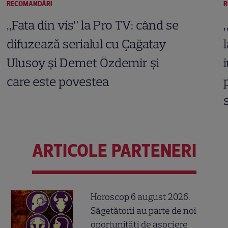
RECOMANDĂRI
R
„Fata din vis” la Pro TV: când se
difuzează serialul cu Çağatay
Ulusoy și Demet Özdemir și
care este povestea
ARTICOLE PARTENERI
Horoscop 6 august 2026.
Săgetătorii au parte de noi
oportunități de asociere