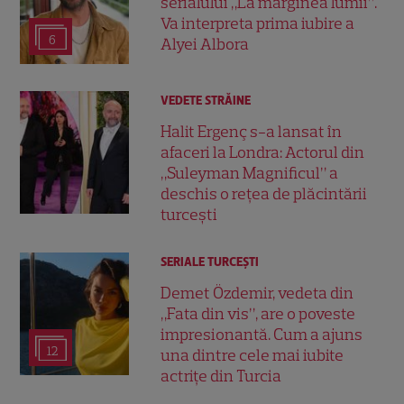
serialului „La marginea lumii”.
Va interpreta prima iubire a
6
Alyei Albora
VEDETE STRĂINE
Halit Ergenç s-a lansat în
afaceri la Londra: Actorul din
„Suleyman Magnificul” a
deschis o rețea de plăcintării
turcești
SERIALE TURCEŞTI
Demet Özdemir, vedeta din
„Fata din vis”, are o poveste
impresionantă. Cum a ajuns
12
una dintre cele mai iubite
actrițe din Turcia