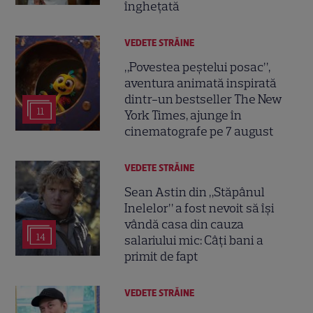
înghețată
VEDETE STRĂINE
„Povestea peștelui posac”,
aventura animată inspirată
dintr-un bestseller The New
11
York Times, ajunge în
cinematografe pe 7 august
VEDETE STRĂINE
Sean Astin din „Stăpânul
Inelelor” a fost nevoit să își
vândă casa din cauza
14
salariului mic: Câți bani a
primit de fapt
VEDETE STRĂINE