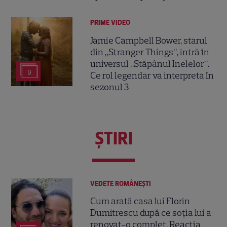
PRIME VIDEO
Jamie Campbell Bower, starul
din „Stranger Things”, intră în
universul „Stăpânul Inelelor”.
9
Ce rol legendar va interpreta în
sezonul 3
ŞTIRI
VEDETE ROMÂNEŞTI
Cum arată casa lui Florin
Dumitrescu după ce soția lui a
renovat-o complet. Reacția