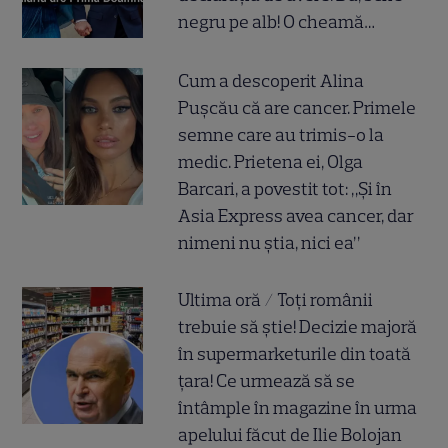
negru pe alb! O cheamă…
Cum a descoperit Alina
Pușcău că are cancer. Primele
semne care au trimis-o la
medic. Prietena ei, Olga
Barcari, a povestit tot: „Și în
Asia Express avea cancer, dar
nimeni nu știa, nici ea”
Ultima oră / Toți românii
trebuie să știe! Decizie majoră
în supermarketurile din toată
țara! Ce urmează să se
întâmple în magazine în urma
apelului făcut de Ilie Bolojan