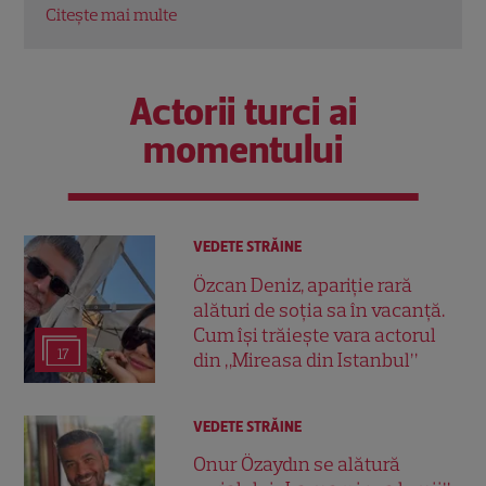
Citeș
Actorii turci ai
momentului
VEDETE STRĂINE
Özcan Deniz, apariție rară
alături de soția sa în vacanță.
Cum își trăiește vara actorul
17
din „Mireasa din Istanbul”
VEDETE STRĂINE
Onur Özaydın se alătură