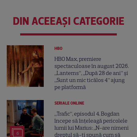
DIN ACEEAȘI CATEGORIE
HBO
HBO Max, premiere
spectaculoase în august 2026.
„Lanterns”, „După 28 de ani” și
„Sunt un mic ticălos 4” ajung
pe platformă
SERIALE ONLINE
„Trafic”, episodul 4. Bogdan
începe să înțeleagă pericolele
lumii lui Marius: „N-are nimeni
6
dreptul să-ți spună cum să