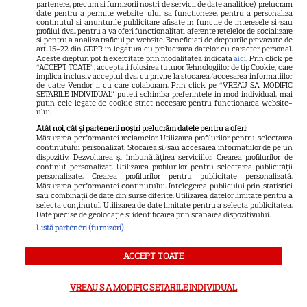
partenere, precum si furnizorii nostri de servicii de date analitice) prelucram
date pentru a permite website-ului sa functioneze, pentru a personaliza
ABONEAZA-TE LA REVISTĂ
continutul si anunturile publicitare afisate in functie de interesele si/sau
profilul dvs., pentru a va oferi functionalitati aferente retelelor de socializare
si pentru a analiza traficul pe website. Beneficiati de drepturile prevazute de
art. 15-22 din GDPR in legatura cu prelucrarea datelor cu caracter personal.
Aceste drepturi pot fi exercitate prin modalitatea indicata
aici
. Prin click pe
“ACCEPT TOATE”, acceptati folosirea tuturor Tehnologiilor de tip Cookie, care
implica inclusiv acceptul dvs. cu privire la stocarea/accesarea informatiilor
Libertatea
de catre Vendor-ii cu care colaboram. Prin click pe “VREAU SA MODIFIC
SETARILE INDIVIDUAL” puteti schimba preferintele in mod individual, mai
putin cele legate de cookie strict necesare pentru functionarea website-
Libertatea pentru femei
ului.
GSP
Atât noi, cât și partenerii noștri prelucrăm datele pentru a oferi:
Măsurarea performanței reclamelor. Utilizarea profilurilor pentru selectarea
Știri mondene
conținutului personalizat. Stocarea și/sau accesarea informațiilor de pe un
dispozitiv. Dezvoltarea și îmbunătățirea serviciilor. Crearea profilurilor de
Avantaje
conținut personalizat. Utilizarea profilurilor pentru selectarea publicității
personalizate. Crearea profilurilor pentru publicitate personalizată.
Măsurarea performanței conținutului. Înțelegerea publicului prin statistici
Elle
sau combinații de date din surse diferite. Utilizarea datelor limitate pentru a
selecta conținutul. Utilizarea de date limitate pentru a selecta publicitatea.
Unica
Date precise de geolocație și identificarea prin scanarea dispozitivului.
Retete practice
Listă parteneri (furnizori)
ACCEPT TOATE
URMĂREȘTE-NE PE
VREAU SA MODIFIC SETARILE INDIVIDUAL