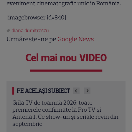
eveniment cinematografic unic în România.
[imagebrowser id=840]
diana dumitrescu
Urmărește-ne pe
Google News
Cel mai nou VIDEO
PE ACELAȘI SUBIECT
PRO TV, anunț oficial. Când începe
„Vel
„Burlacii: Foc în Paradis” și ce premiu
Chan
n din
este pus în joc
Alber
secr
Citește mai multe