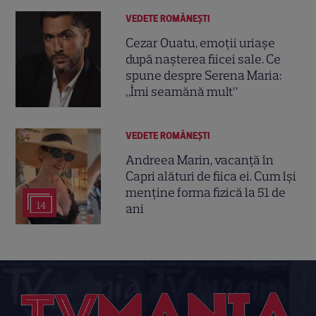
VEDETE ROMÂNEŞTI
Cezar Ouatu, emoții uriașe
după nașterea fiicei sale. Ce
spune despre Serena Maria:
„Îmi seamănă mult”
VEDETE ROMÂNEŞTI
Andreea Marin, vacanță în
Capri alături de fiica ei. Cum își
menține forma fizică la 51 de
14
ani