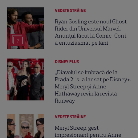
VEDETE STRĂINE
Ryan Gosling este noul Ghost
Rider din Universul Marvel.
Anunțul făcut la Comic-Con i-
7
a entuziasmat pe fani
DISNEY PLUS
„Diavolul se îmbracă de la
Prada 2” s-a lansat pe Disney+.
Meryl Streep și Anne
Hathaway revin la revista
Runway
VEDETE STRĂINE
Meryl Streep, gest
impresionant pentru Anne