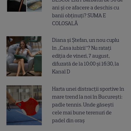
ani și ce afacere a deschis cu
banii obținuți? SUMA E
COLOSALĂ
Diana și Ștefan, un nou cuplu
în „Casa iubirii”? Nu ratați
ediția de vineri, 7 august,
difuzată de la 10:00 și 16:30, la
Kanal D
Harta unei distracții sportive în
mare trend la noi în București:
padle tennis. Unde găsești
cele mai bune terenuri de
padel din oraș