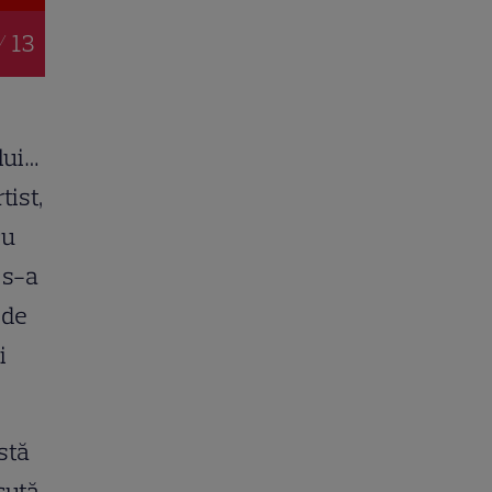
/ 13
lui…
tist,
cu
 s-a
 de
i
stă
cută