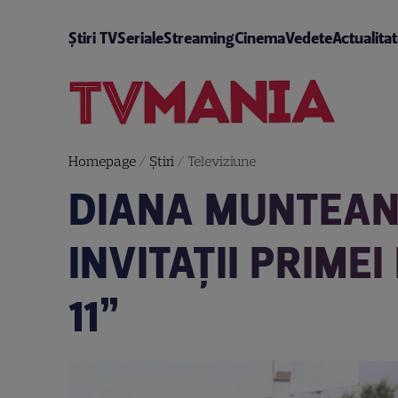
Știri TV
Seriale
Streaming
Cinema
Vedete
Actualita
Homepage
/
Știri
/
Televiziune
DIANA MUNTEANU
INVITAȚII PRIMEI
11”