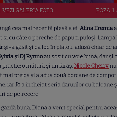
VEZI
GALERIA
FOTO
POZA
1 
ângă cea mai recentă piesă a ei,
Alina Eremia
a
t și cu câte o pereche de papuci pufoşi. Lampa 
ir
și-a găsit și ea loc în platou, adusă chiar de ar
ylvia şi Dj Rynno
au sosit cu voie bună, dar și 
 practic: o mătură și un făraș.
Nicole Cherry
nu
t mai prejos şi a adus două borcane de compot
ne, iar
Jo
a încheiat seria darurilor cu baloane ş
uri de petrecere.
 gazdă bună, Diana a venit special pentru acea
ie cu o prăjitură „Albă că Zăpada” delicioasă, fă