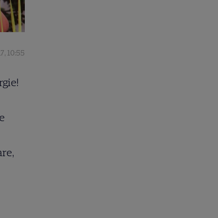
7, 10:55
rgie!
ie
re,