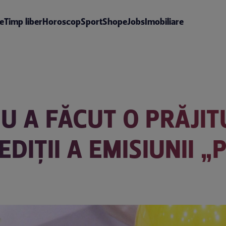
te
Timp liber
Horoscop
Sport
Shop
eJobs
Imobiliare
 A FĂCUT O PRĂJI
 EDIȚII A EMISIUNII „