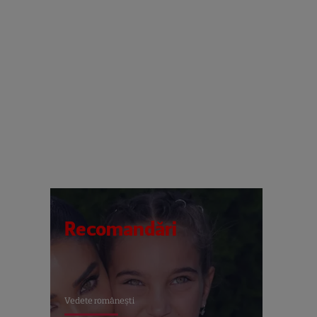
Recomandări
Vedete româneşti