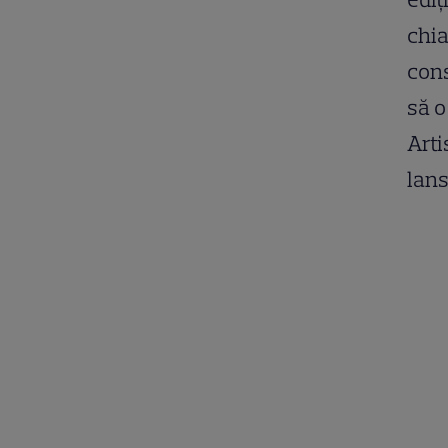
chia
cons
să o
Arti
lans