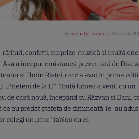
de
Redactia Tvmania
06 martie 201
răjituri, confetti, surprize, muzică şi multă ene
Aşa a început emisiunea prezentată de Diana
eanu şi Florin Ristei, care a avut în prima ediţ
i „Prieteni de la 11". Toată lumea a venit cu un
u de casă nouă, începând cu Răzvan şi Dani, ca
 ce au predat ștafeta de dimineață, le-au adus
or colegi un „mic" tablou cu ei.