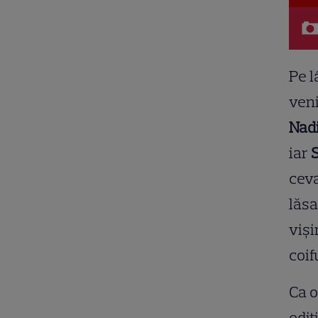
Pe l
veni
Nad
iar
S
ceva
lăsa
vişi
coif
Ca o
ediţ