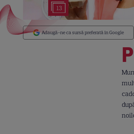
13
Adaugă-ne ca sursă preferată în Google
P
Munt
mulţ
cado
după
noil