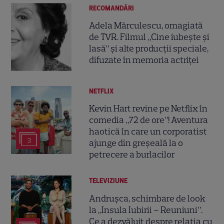
RECOMANDĂRI
Adela Mărculescu, omagiată
de TVR. Filmul „Cine iubește și
lasă” și alte producții speciale,
difuzate în memoria actriței
NETFLIX
Kevin Hart revine pe Netflix în
comedia „72 de ore”! Aventura
haotică în care un corporatist
3
ajunge din greșeală la o
petrecere a burlacilor
TELEVIZIUNE
Andrușca, schimbare de look
la „Insula Iubirii – Reuniuni”.
Ce a dezvăluit despre relația cu