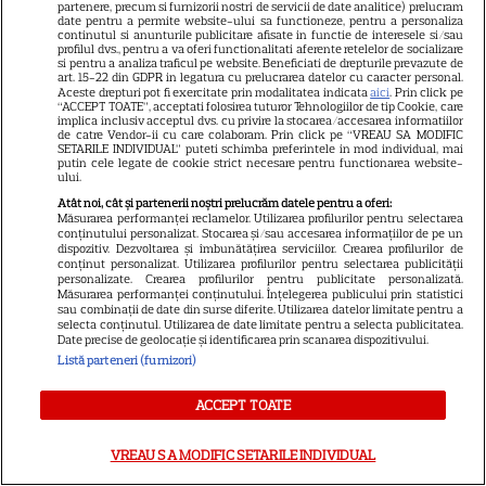
partenere, precum si furnizorii nostri de servicii de date analitice) prelucram
date pentru a permite website-ului sa functioneze, pentru a personaliza
VEDETE STRĂINE
continutul si anunturile publicitare afisate in functie de interesele si/sau
profilul dvs., pentru a va oferi functionalitati aferente retelelor de socializare
si pentru a analiza traficul pe website. Beneficiati de drepturile prevazute de
Tragedie la Hollywood: A murit
art. 15-22 din GDPR in legatura cu prelucrarea datelor cu caracter personal.
Kaylee Hottle. Actrița din
Aceste drepturi pot fi exercitate prin modalitatea indicata
aici
. Prin click pe
“ACCEPT TOATE”, acceptati folosirea tuturor Tehnologiilor de tip Cookie, care
„Godzilla vs. Kong” avea numai
implica inclusiv acceptul dvs. cu privire la stocarea/accesarea informatiilor
de catre Vendor-ii cu care colaboram. Prin click pe “VREAU SA MODIFIC
7
18 ani
SETARILE INDIVIDUAL” puteti schimba preferintele in mod individual, mai
putin cele legate de cookie strict necesare pentru functionarea website-
ului.
Atât noi, cât și partenerii noștri prelucrăm datele pentru a oferi:
NETFLIX
Măsurarea performanței reclamelor. Utilizarea profilurilor pentru selectarea
conținutului personalizat. Stocarea și/sau accesarea informațiilor de pe un
„Totul se termină cu noi” face
dispozitiv. Dezvoltarea și îmbunătățirea serviciilor. Crearea profilurilor de
conținut personalizat. Utilizarea profilurilor pentru selectarea publicității
furori pe Netflix România. Ce
personalizate. Crearea profilurilor pentru publicitate personalizată.
Măsurarea performanței conținutului. Înțelegerea publicului prin statistici
se întâmplă cu continuarea
sau combinații de date din surse diferite. Utilizarea datelor limitate pentru a
18
filmului cu Blake Lively și
selecta conținutul. Utilizarea de date limitate pentru a selecta publicitatea.
Date precise de geolocație și identificarea prin scanarea dispozitivului.
Justin Baldoni
Listă parteneri (furnizori)
ACCEPT TOATE
SERIALE ONLINE
Tensiune maximă în serialul
VREAU SA MODIFIC SETARILE INDIVIDUAL
„Trafic” de la Pro TV! Ultimatum