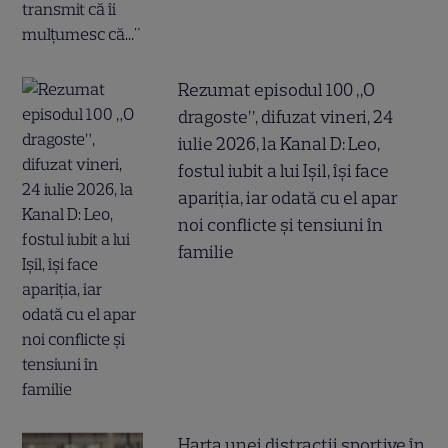
Rezumat episodul 100 „O
dragoste”, difuzat vineri, 24
iulie 2026, la Kanal D: Leo,
fostul iubit a lui Ișil, își face
apariția, iar odată cu el apar
noi conflicte și tensiuni în
familie
Harta unei distracții sportive în