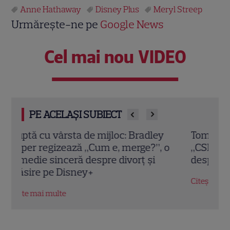
Anne Hathaway
Disney Plus
Meryl Streep
Urmărește-ne pe
Google News
Cel mai nou VIDEO
PE ACELAȘI SUBIECT
Tom Hiddleston face o investigație de tip
Sezo
o
„CSI” în cenușa de la Pompei! Detalii
a la
despre noul documentar Disney+
desp
pre
Citește mai multe
Citeș