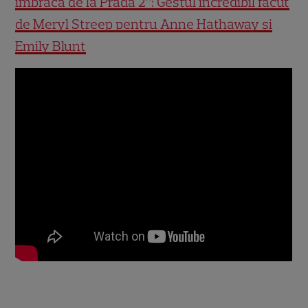
îmbracă de la Prada 2”: Gestul incredibil făcut
de Meryl Streep pentru Anne Hathaway și
Emily Blunt