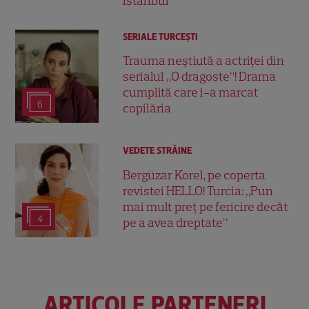
Istanbul
SERIALE TURCEŞTI
Trauma neștiută a actriței din
serialul „O dragoste”! Drama
cumplită care i-a marcat
6
copilăria
VEDETE STRĂINE
Bergüzar Korel, pe coperta
revistei HELLO! Turcia: „Pun
mai mult preț pe fericire decât
4
pe a avea dreptate”
ARTICOLE PARTENERI