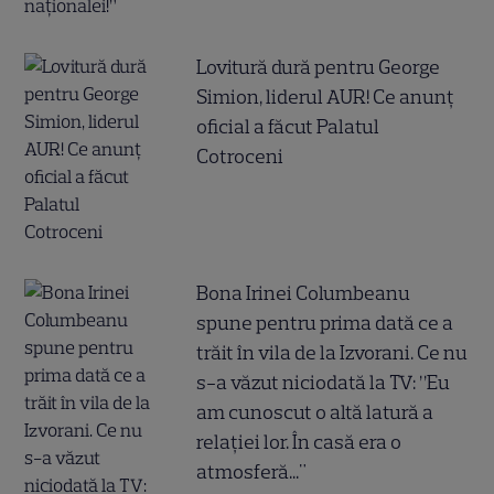
Lovitură dură pentru George
Simion, liderul AUR! Ce anunț
oficial a făcut Palatul
Cotroceni
Bona Irinei Columbeanu
spune pentru prima dată ce a
trăit în vila de la Izvorani. Ce nu
s-a văzut niciodată la TV: ”Eu
am cunoscut o altă latură a
relației lor. În casă era o
atmosferă..."