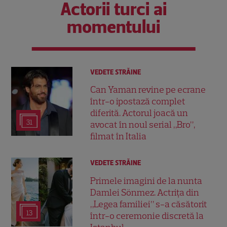
Actorii turci ai
momentului
VEDETE STRĂINE
Can Yaman revine pe ecrane
într-o ipostază complet
diferită. Actorul joacă un
31
avocat în noul serial „Bro”,
filmat în Italia
VEDETE STRĂINE
Primele imagini de la nunta
Damlei Sönmez. Actrița din
„Legea familiei” s-a căsătorit
13
într-o ceremonie discretă la