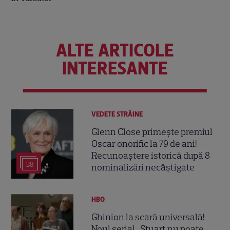
ALTE ARTICOLE
INTERESANTE
VEDETE STRĂINE
Glenn Close primește premiul
Oscar onorific la 79 de ani!
Recunoaștere istorică după 8
38
nominalizări necâștigate
HBO
Ghinion la scară universală!
Noul serial „Stuart nu poate