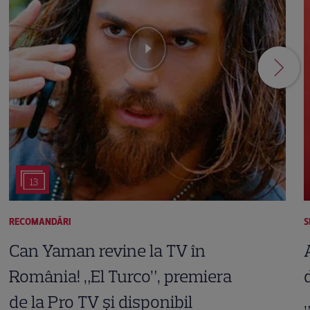
13
RECOMANDĂRI
S
Can Yaman revine la TV în
România! „El Turco”, premiera
de la Pro TV și disponibil