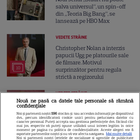
salva universul”, un spin-off
din „Teoria Big Bang”, se
lansează pe HBO Max
VEDETE STRĂINE
Christopher Nolan a interzis
papucii Ugg pe platourile sale
de filmare. Motivul
10
surprinzător pentru regula
strictă a regizorului
VEDETE STRĂINE
Nouă ne pasă ca datele tale personale să rămână
Hannah Waddingham va juca
confidențiale
alături de Jason Statham într-
Noi și partenerii noștri
596
stocăm și/sau accesăm informații pe dispozitivul
o comedie de acțiune
dvs., precum identificatorii cookie unici pentru prelucrarea datelor cu
caracter personal. Puteți accepta sau gestiona preferințele dvs. făcând clic
13
spectaculoasă. Toate detaliile
mai jos, respectiv vă puteți opune utilizării unui interes legitim în orice
moment pe pagina cu politica de confidențialitate. Aceste alegeri vor fi
despre proiect
raportate partenerilor noștri și nu vă vor afecta navigarea.
Mai multe detalii
Noi si partenerii nostri (retelele de socializare si agentiile de publicitate