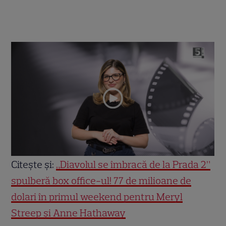
Citește și:
„Diavolul se îmbracă de la Prada 2”
spulberă box office-ul! 77 de milioane de
dolari în primul weekend pentru Meryl
Streep și Anne Hathaway