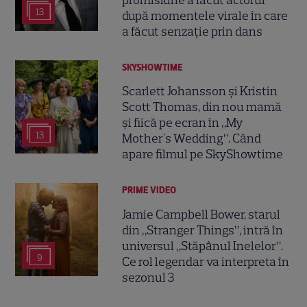
promisiune a făcut actorul
13
după momentele virale în care
a făcut senzație prin dans
SKYSHOWTIME
Scarlett Johansson și Kristin
Scott Thomas, din nou mamă
și fiică pe ecran în „My
13
Mother's Wedding”. Când
apare filmul pe SkyShowtime
PRIME VIDEO
Jamie Campbell Bower, starul
din „Stranger Things”, intră în
universul „Stăpânul Inelelor”.
9
Ce rol legendar va interpreta în
sezonul 3