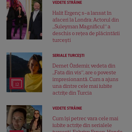
VEDETE STRĂINE
Halit Ergenç s-a lansat în
afaceri la Londra: Actorul din
„Suleyman Magnificul” a
deschis o rețea de plăcintării
turcești
SERIALE TURCEŞTI
Demet Özdemir, vedeta din
„Fata din vis”, are o poveste
impresionantă. Cum a ajuns
12
una dintre cele mai iubite
actrițe din Turcia
VEDETE STRĂINE
Cum își petrec vara cele mai
iubite actrițe din serialele