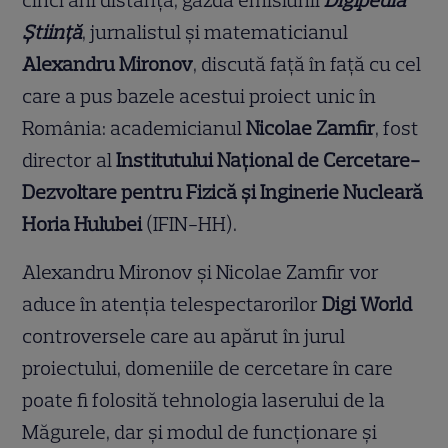
cinci ani distanță, gazda emisiunii
Digipedia
Știință
, jurnalistul și matematicianul
Alexandru Mironov
, discută față în față cu cel
care a pus bazele acestui proiect unic în
România: academicianul
Nicolae Zamfir
, fost
director al
Institutului Național de Cercetare-
Dezvoltare pentru Fizică și Inginerie Nucleară
Horia Hulubei
(IFIN-HH).
Alexandru Mironov și Nicolae Zamfir vor
aduce în atenția telespectarorilor
Digi World
controversele care au apărut în jurul
proiectului, domeniile de cercetare în care
poate fi folosită tehnologia laserului de la
Măgurele, dar și modul de funcționare și