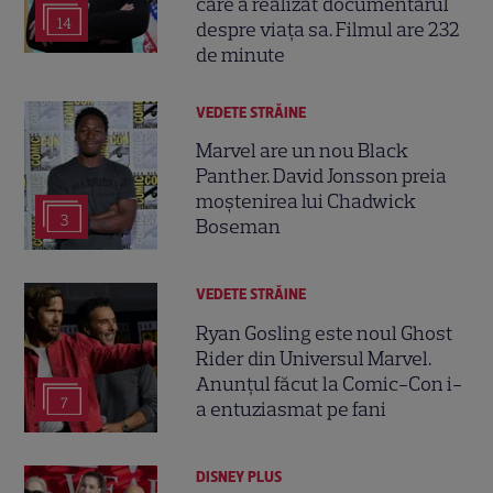
care a realizat documentarul
14
despre viața sa. Filmul are 232
de minute
VEDETE STRĂINE
Marvel are un nou Black
Panther. David Jonsson preia
moștenirea lui Chadwick
3
Boseman
VEDETE STRĂINE
Ryan Gosling este noul Ghost
Rider din Universul Marvel.
Anunțul făcut la Comic-Con i-
7
a entuziasmat pe fani
DISNEY PLUS