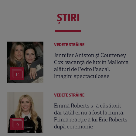
ŞTIRI
VEDETE STRĂINE
Jennifer Aniston și Courteney
Cox, vacanță de lux în Mallorca
alături de Pedro Pascal.
14
Imagini spectaculoase
VEDETE STRĂINE
Emma Roberts s-a căsătorit,
dar tatăl ei nu a fost la nuntă.
Prima reacție a lui Eric Roberts
9
după ceremonie