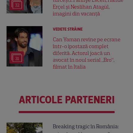
turcești. Fahriye Evcen, Hande
32
Erçel și Neslihan Atagül,
imagini din vacanță
VEDETE STRĂINE
Can Yaman revine pe ecrane
într-o ipostază complet
diferită. Actorul joacă un
31
avocat în noul serial „Bro”,
filmat în Italia
ARTICOLE PARTENERI
Breaking tragic în România: