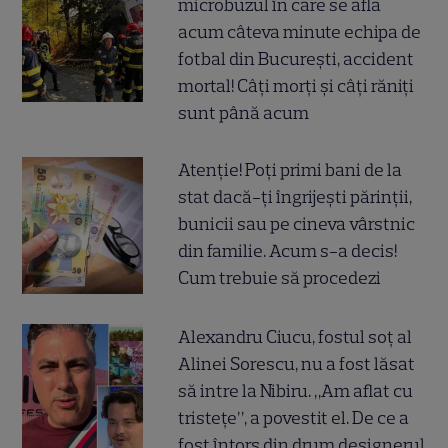
microbuzul în care se afla
acum câteva minute echipa de
fotbal din București, accident
mortal! Câți morți și câți răniți
sunt până acum
Atenție! Poți primi bani de la
stat dacă-ți îngrijești părinții,
bunicii sau pe cineva vârstnic
din familie. Acum s-a decis!
Cum trebuie să procedezi
Alexandru Ciucu, fostul soț al
Alinei Sorescu, nu a fost lăsat
să intre la Nibiru. „Am aflat cu
tristețe”, a povestit el. De ce a
fost întors din drum designerul