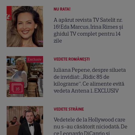
NU RATA!
A apărut revista TV Satelit nr.
16! Eda Marcus, Irina Rimes și
ghidul TV complet pentru 14
zile
VEDETE ROMÂNEŞTI
Exclusiv
Iuliana Pepene, despre silueta
de invidiat: „Ridic 85 de
kilograme”. Ce alimente evită
16
vedeta Antena 1. EXCLUSIV
VEDETE STRĂINE
Vedetele de la Hollywood care
nu s-au căsătorit niciodată. De
ce Leonardo DiCaprio și