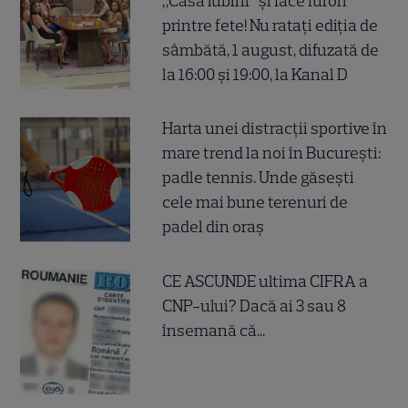
„Casa iubirii” și face furori
printre fete! Nu ratați ediția de
sâmbătă, 1 august, difuzată de
la 16:00 și 19:00, la Kanal D
Harta unei distracții sportive în
mare trend la noi în București:
padle tennis. Unde găsești
cele mai bune terenuri de
padel din oraș
CE ASCUNDE ultima CIFRA a
CNP-ului? Dacă ai 3 sau 8
însemană că...