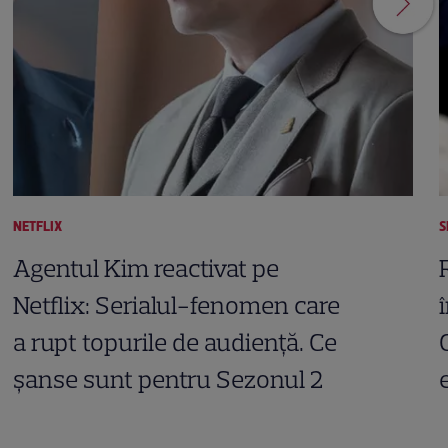
NETFLIX
S
Agentul Kim reactivat pe
Netflix: Serialul-fenomen care
a rupt topurile de audiență. Ce
șanse sunt pentru Sezonul 2