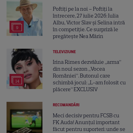
Poftiți pe la noi – Poftiți la
întrecere, 27 iulie 2026: Iulia
Albu, Victor Slav și Selina intră
9
în competiție. Ce surpriză le
pregătește Nea Mărin
TELEVIZIUNE
Irina Rimes dezvăluie „arma”
din noul sezon „Vocea
României”. Butonul care
14
schimbă jocul: „L-am folosit cu
plăcere” EXCLUSIV
RECOMANDĂRI
Meci decisiv pentru FCSB cu
FK Auda! Anunțul important
făcut pentru suporteri: unde se