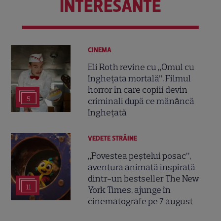
INTERESANTE
CINEMA
Eli Roth revine cu „Omul cu
înghețata mortală”. Filmul
horror în care copiii devin
5
criminali după ce mănâncă
înghețată
VEDETE STRĂINE
„Povestea peștelui posac”,
aventura animată inspirată
dintr-un bestseller The New
11
York Times, ajunge în
cinematografe pe 7 august