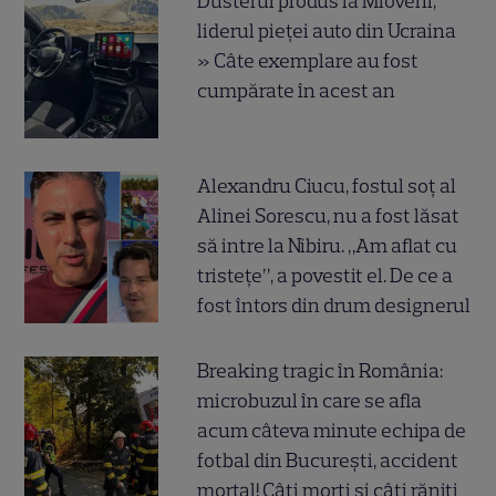
Dusterul produs la Mioveni,
liderul pieței auto din Ucraina
» Câte exemplare au fost
cumpărate în acest an
Alexandru Ciucu, fostul soț al
Alinei Sorescu, nu a fost lăsat
să intre la Nibiru. „Am aflat cu
tristețe”, a povestit el. De ce a
fost întors din drum designerul
Breaking tragic în România:
microbuzul în care se afla
acum câteva minute echipa de
fotbal din București, accident
mortal! Câți morți și câți răniți