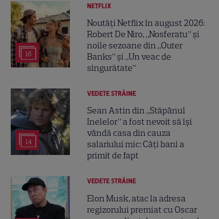
NETFLIX
Noutăți Netflix în august 2026:
Robert De Niro, „Nosferatu” și
noile sezoane din „Outer
16
Banks” și „Un veac de
singurătate”
VEDETE STRĂINE
Sean Astin din „Stăpânul
Inelelor” a fost nevoit să își
vândă casa din cauza
14
salariului mic: Câți bani a
primit de fapt
VEDETE STRĂINE
Elon Musk, atac la adresa
regizorului premiat cu Oscar