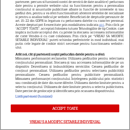
partenere, precum si furnizorii nostri de servicii de date analitice) prelucram
date pentru a permite website-ului sa functioneze, pentru a personaliza
Știri mondene
continutul si anunturile publicitare afisate in functie de interesele si/sau
profilul dvs., pentru a va oferi functionalitati aferente retelelor de socializare
Avantaje
si pentru a analiza traficul pe website. Beneficiati de drepturile prevazute de
art. 15-22 din GDPR in legatura cu prelucrarea datelor cu caracter personal.
Elle
Aceste drepturi pot fi exercitate prin modalitatea indicata
aici
. Prin click pe
“ACCEPT TOATE”, acceptati folosirea tuturor Tehnologiilor de tip Cookie, care
implica inclusiv acceptul dvs. cu privire la stocarea/accesarea informatiilor
Unica
de catre Vendor-ii cu care colaboram. Prin click pe “VREAU SA MODIFIC
SETARILE INDIVIDUAL” puteti schimba preferintele in mod individual, mai
Retete practice
putin cele legate de cookie strict necesare pentru functionarea website-
ului.
Atât noi, cât și partenerii noștri prelucrăm datele pentru a oferi:
Măsurarea performanței reclamelor. Utilizarea profilurilor pentru selectarea
URMĂREȘTE-NE PE
conținutului personalizat. Stocarea și/sau accesarea informațiilor de pe un
dispozitiv. Dezvoltarea și îmbunătățirea serviciilor. Crearea profilurilor de
conținut personalizat. Utilizarea profilurilor pentru selectarea publicității
personalizate. Crearea profilurilor pentru publicitate personalizată.
Măsurarea performanței conținutului. Înțelegerea publicului prin statistici
sau combinații de date din surse diferite. Utilizarea datelor limitate pentru a
selecta conținutul. Utilizarea de date limitate pentru a selecta publicitatea.
Copyright
2026
Ringier Romania – Toate Drepturile rezervate
Date precise de geolocație și identificarea prin scanarea dispozitivului.
Listă parteneri (furnizori)
ACCEPT TOATE
Pariază responsabil! Decizia ONJN nr. 821/25.09.2025.
VREAU SA MODIFIC SETARILE INDIVIDUAL
Jocurile de noroc sunt interzise minorilor.