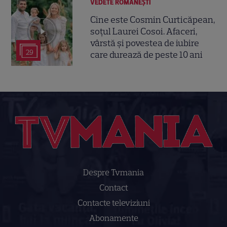
VEDETE ROMÂNEŞTI
Cine este Cosmin Curticăpean,
soțul Laurei Cosoi. Afaceri,
vârstă și povestea de iubire
29
care durează de peste 10 ani
Despre Tvmania
Contact
Contacte televiziuni
Abonamente