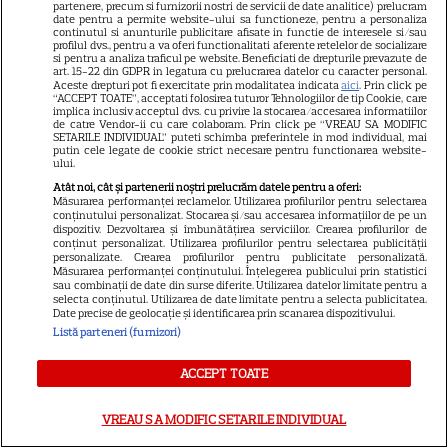
partenere, precum si furnizorii nostri de servicii de date analitice) prelucram
trei ani
date pentru a permite website-ului sa functioneze, pentru a personaliza
continutul si anunturile publicitare afisate in functie de interesele si/sau
profilul dvs., pentru a va oferi functionalitati aferente retelelor de socializare
si pentru a analiza traficul pe website. Beneficiati de drepturile prevazute de
VEDETE ROMÂNEŞTI
art. 15-22 din GDPR in legatura cu prelucrarea datelor cu caracter personal.
Aceste drepturi pot fi exercitate prin modalitatea indicata
aici
. Prin click pe
Adela Popescu, apariție
“ACCEPT TOATE”, acceptati folosirea tuturor Tehnologiilor de tip Cookie, care
implica inclusiv acceptul dvs. cu privire la stocarea/accesarea informatiilor
elegantă într-o rochie din
de catre Vendor-ii cu care colaboram. Prin click pe “VREAU SA MODIFIC
SETARILE INDIVIDUAL” puteti schimba preferintele in mod individual, mai
dantelă. Reacția amuzantă a
putin cele legate de cookie strict necesare pentru functionarea website-
ului.
6
lui Cosmin Seleși
Atât noi, cât și partenerii noștri prelucrăm datele pentru a oferi:
Măsurarea performanței reclamelor. Utilizarea profilurilor pentru selectarea
conținutului personalizat. Stocarea și/sau accesarea informațiilor de pe un
dispozitiv. Dezvoltarea și îmbunătățirea serviciilor. Crearea profilurilor de
conținut personalizat. Utilizarea profilurilor pentru selectarea publicității
personalizate. Crearea profilurilor pentru publicitate personalizată.
Măsurarea performanței conținutului. Înțelegerea publicului prin statistici
sau combinații de date din surse diferite. Utilizarea datelor limitate pentru a
selecta conținutul. Utilizarea de date limitate pentru a selecta publicitatea.
Date precise de geolocație și identificarea prin scanarea dispozitivului.
Listă parteneri (furnizori)
ACCEPT TOATE
Despre Tvmania
VREAU SA MODIFIC SETARILE INDIVIDUAL
Contact