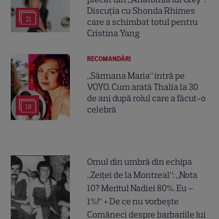
Discuția cu Shonda Rhimes
21
care a schimbat totul pentru
Cristina Yang
RECOMANDĂRI
„Sărmana Maria” intră pe
VOYO. Cum arată Thalía la 30
de ani după rolul care a făcut-o
18
celebră
Omul din umbră din echipa
„Zeiței de la Montreal”: „Nota
10? Meritul Nadiei 80%. Eu –
1%!” + De ce nu vorbește
Comăneci despre barbariile lui