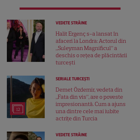
VEDETE STRĂINE
Halit Ergenç s-a lansat în
afaceri la Londra: Actorul din
„Suleyman Magnificul” a
deschis o rețea de plăcintării
turcești
SERIALE TURCEŞTI
Demet Özdemir, vedeta din
„Fata din vis”, are o poveste
impresionantă. Cum a ajuns
12
una dintre cele mai iubite
actrițe din Turcia
VEDETE STRĂINE