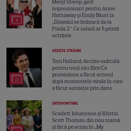
Meryl Streep, gest
impresionant pentru Anne
Hathaway și Emily Blunt la
9
„Diavolul se îmbracă de la
Prada 2”. Ce salarii ar fi primit
actrițele
VEDETE STRĂINE
Tom Holland, decizie radicală
pentru noul său film! Ce
promisiune a făcut actorul
13
după momentele virale în care
a făcut senzație prin dans
SKYSHOWTIME
Scarlett Johansson și Kristin
Scott Thomas, din nou mamă
și fiică pe ecran în „My