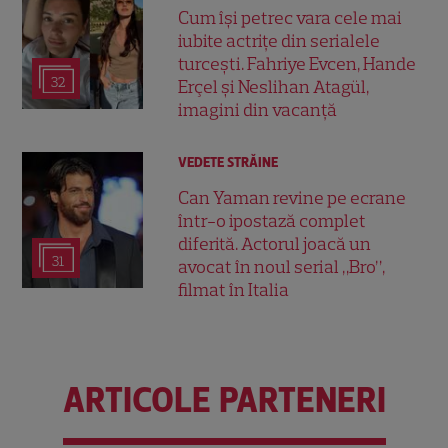
Cum își petrec vara cele mai
iubite actrițe din serialele
turcești. Fahriye Evcen, Hande
32
Erçel și Neslihan Atagül,
imagini din vacanță
VEDETE STRĂINE
Can Yaman revine pe ecrane
într-o ipostază complet
diferită. Actorul joacă un
31
avocat în noul serial „Bro”,
filmat în Italia
ARTICOLE PARTENERI