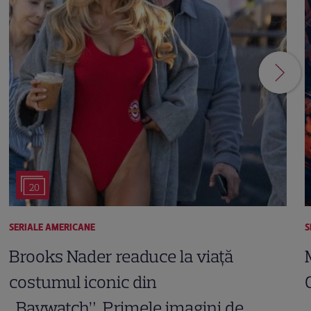
20
SERIALE AMERICANE
S
Brooks Nader readuce la viață
costumul iconic din
„Baywatch”. Primele imagini de