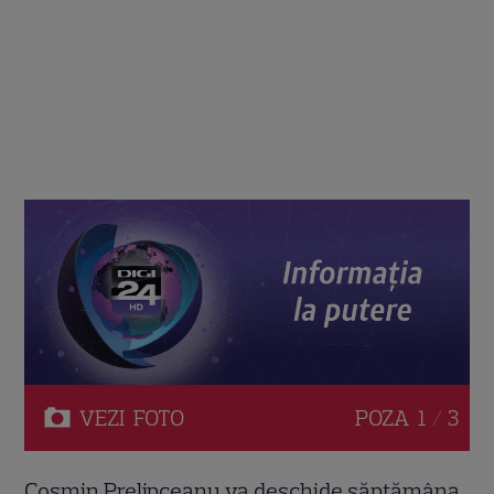
VEZI
FOTO
POZA
1 / 3
Cosmin Prelipceanu va deschide săptămâna