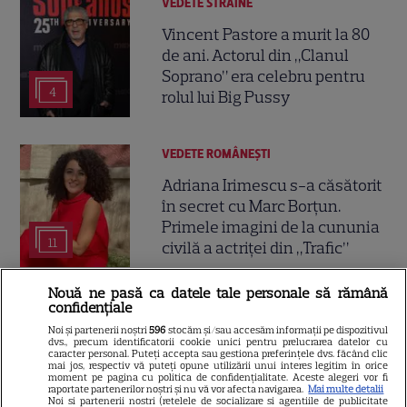
VEDETE STRĂINE
Vincent Pastore a murit la 80
de ani. Actorul din „Clanul
Soprano” era celebru pentru
4
rolul lui Big Pussy
VEDETE ROMÂNEŞTI
Adriana Irimescu s-a căsătorit
în secret cu Marc Borțun.
Primele imagini de la cununia
11
civilă a actriței din „Trafic”
Nouă ne pasă ca datele tale personale să rămână
VEDETE ROMÂNEŞTI
confidențiale
Noi și partenerii noștri
596
stocăm și/sau accesăm informații pe dispozitivul
Sarah, fiica Ancăi Serea, pleacă
dvs., precum identificatorii cookie unici pentru prelucrarea datelor cu
caracter personal. Puteți accepta sau gestiona preferințele dvs. făcând clic
în Italia. Cât costă studiile la
mai jos, respectiv vă puteți opune utilizării unui interes legitim în orice
celebra școală de modă din
moment pe pagina cu politica de confidențialitate. Aceste alegeri vor fi
raportate partenerilor noștri și nu vă vor afecta navigarea.
Mai multe detalii
8
Milano: peste 68.000 de euro în
Noi si partenerii nostri (retelele de socializare si agentiile de publicitate