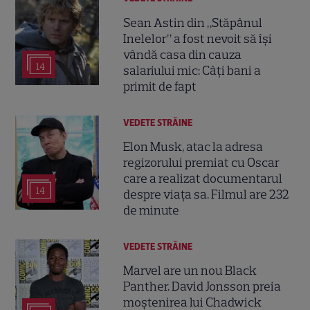
Sean Astin din „Stăpânul
Inelelor” a fost nevoit să își
vândă casa din cauza
14
salariului mic: Câți bani a
primit de fapt
VEDETE STRĂINE
Elon Musk, atac la adresa
regizorului premiat cu Oscar
care a realizat documentarul
14
despre viața sa. Filmul are 232
de minute
VEDETE STRĂINE
Marvel are un nou Black
Panther. David Jonsson preia
moștenirea lui Chadwick