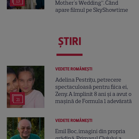
13
Mother's Wedding”. Când
apare filmul pe SkyShowtime
ŞTIRI
VEDETE ROMÂNEŞTI
Adelina Pestrițu, petrecere
spectaculoasă pentru fiica ei,
Zeny. A împlinit 8 ani și a avut o
21
mașină de Formula 1 adevărată
VEDETE ROMÂNEŞTI
Emil Boc, imagini din propria
grădină. Primarul Clujului a