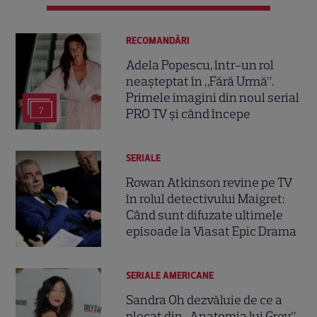
RECOMANDĂRI
Adela Popescu, într-un rol
neașteptat în „Fără Urmă”.
Primele imagini din noul serial
7
PRO TV și când începe
SERIALE
Rowan Atkinson revine pe TV
în rolul detectivului Maigret:
Când sunt difuzate ultimele
episoade la Viasat Epic Drama
SERIALE AMERICANE
Sandra Oh dezvăluie de ce a
plecat din „Anatomia lui Grey”.