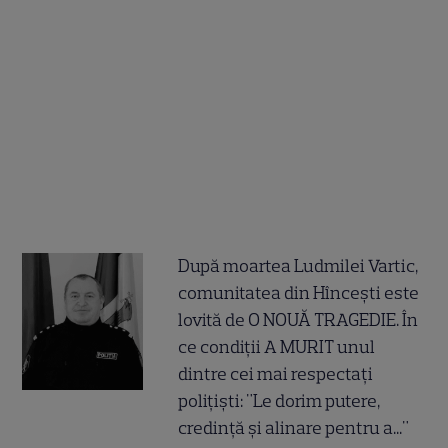
După moartea Ludmilei Vartic,
comunitatea din Hîncești este
lovită de O NOUĂ TRAGEDIE. În
ce condiții A MURIT unul
dintre cei mai respectați
polițiști: "Le dorim putere,
credință și alinare pentru a..."