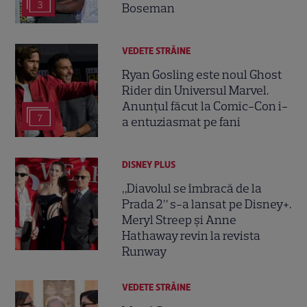
3
Boseman
VEDETE STRĂINE
Ryan Gosling este noul Ghost
Rider din Universul Marvel.
Anunțul făcut la Comic-Con i-
7
a entuziasmat pe fani
DISNEY PLUS
„Diavolul se îmbracă de la
Prada 2” s-a lansat pe Disney+.
Meryl Streep și Anne
Hathaway revin la revista
Runway
VEDETE STRĂINE