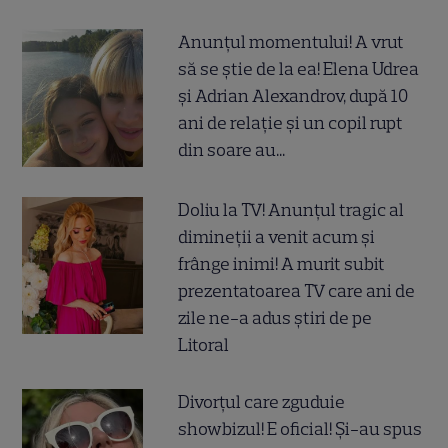
Anunțul momentului! A vrut
să se știe de la ea! Elena Udrea
și Adrian Alexandrov, după 10
ani de relație și un copil rupt
din soare au...
Doliu la TV! Anunțul tragic al
dimineții a venit acum și
frânge inimi! A murit subit
prezentatoarea TV care ani de
zile ne-a adus știri de pe
Litoral
Divorțul care zguduie
showbizul! E oficial! Și-au spus