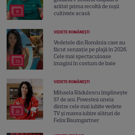
arătat prima recoltă de roșii
9
cultivate acasă
VEDETE ROMÂNEŞTI
Vedetele din România care au
făcut senzație pe plajă în 2026.
Cele mai spectaculoase
73
imagini în costum de baie
VEDETE ROMÂNEŞTI
Mihaela Rădulescu împlinește
57 de ani. Povestea uneia
dintre cele mai iubite vedete
16
TV și marea iubire alături de
Felix Baumgartner