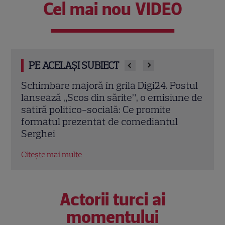
Cel mai nou VIDEO
PE ACELAȘI SUBIECT
stul
iNicolas (Nicolas Manafu), despre
VOYO
ne de
emisiunea NEXTgen de la Digi 24 și mitul
postu
generației leneșe. „Telefonul este biroul
relu
meu mobil”. EXCLUSIV
Citeș
Citește mai multe
Actorii turci ai
momentului