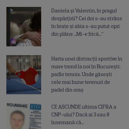
Daniela și Valentin, în pragul
despărțirii? Cei doi s-au strâns
în brațe și abia s-au putut opri
din plâns: „Mi-e frică...”
Harta unei distracții sportive în
mare trend la noi în București:
padle tennis. Unde găsești
cele mai bune terenuri de
padel din oraș
CE ASCUNDE ultima CIFRA a
CNP-ului? Dacă ai 3 sau 8
însemană că...