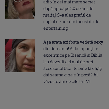
adio în cel mai mare secret,
după aproape 20 de ani de
mariaj! S-a ales praful de
cuplul de aur din industria de
entertaining
Așa arată azi fosta vedetă sexy
din România! A dat aparițiile
excentrice pe Biserică și Biblia
i-a devenit cel mai de preț
accesoriu! Uită-te bine la ea, îți
dai seama cine e în poză? Ai
văzut-o ani de zile la TV!!