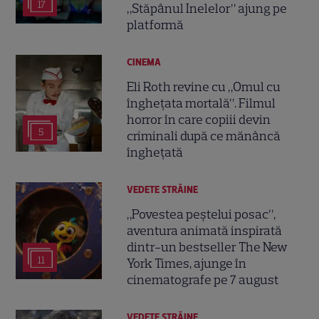
17
„Stăpânul Inelelor” ajung pe
platformă
CINEMA
Eli Roth revine cu „Omul cu
înghețata mortală”. Filmul
horror în care copiii devin
5
criminali după ce mănâncă
înghețată
VEDETE STRĂINE
„Povestea peștelui posac”,
aventura animată inspirată
dintr-un bestseller The New
11
York Times, ajunge în
cinematografe pe 7 august
VEDETE STRĂINE