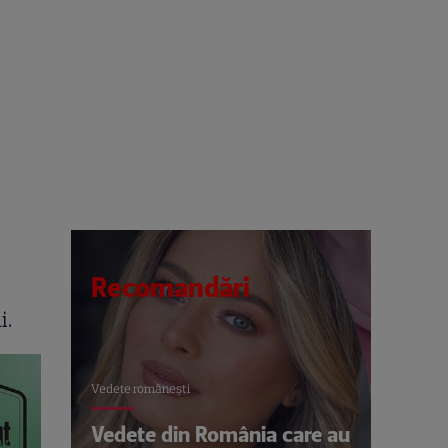
Recomandări
i.
Vedete româneşti
Vedete din România care au