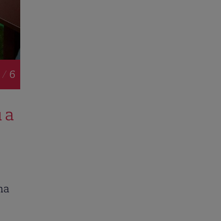
 / 6
 a
ima