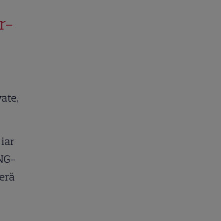
r-
ate,
 iar
ONG-
eră