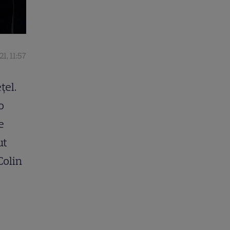
1, 11:57
țel.
o
e
ut
Colin