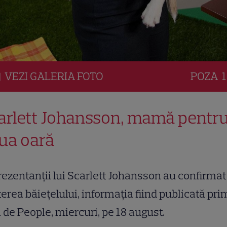
VEZI
GALERIA
FOTO
POZA
1
arlett Johansson, mamă pentru
ua oară
ezentanții lui Scarlett Johansson au confirmat
erea băiețelului, informația fiind publicată pr
 de People, miercuri, pe 18 august.