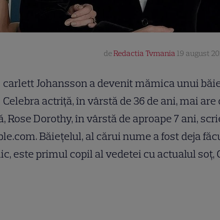
de
Redactia Tvmania
19 august 202
carlett Johansson a devenit mămica unui băie
Celebra actriță, în vârstă de 36 de ani, mai are 
ță, Rose Dorothy, în vârstă de aproape 7 ani, scri
le.com. Băiețelul, al cărui nume a fost deja făc
ic, este primul copil al vedetei cu actualul soț, 