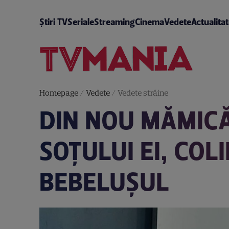
Știri TV
Seriale
Streaming
Cinema
Vedete
Actualita
Homepage
/
Vedete
/
Vedete străine
DIN NOU MĂMICĂ
SOȚULUI EI, COLI
BEBELUȘUL