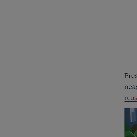
Pres
neag
reuș