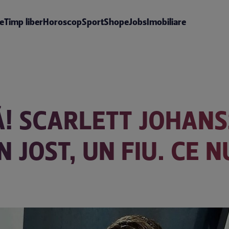
te
Timp liber
Horoscop
Sport
Shop
eJobs
Imobiliare
! SCARLETT JOHANS
N JOST, UN FIU. CE 