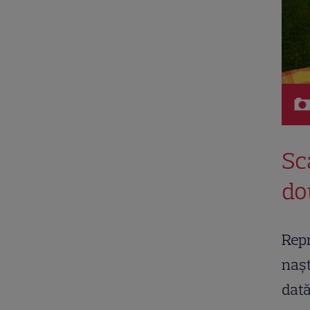
Sc
do
Repr
nașt
dată