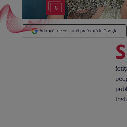
6
Adaugă-ne ca sursă preferată în Google
S
feti
peop
publ
Jost.