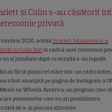
rlett și Colin s-au căsătorit înt
ceremonie privată
ctombrie 2020, actrița
Scarlett Johansson s-a
torit cu Colin Jost
în cadrul unei ceremonii priv
n an și jumătate după ce aceștia s-au logodit
.
doi au făcut pasul cel mare într-un cadru intim,
ea a fost anunțată pe pagina de Instagram a 
 Meals on Wheels America, un program care of
are persoanelor care nu au posibilitatea
nciară de a-și procura alimente.