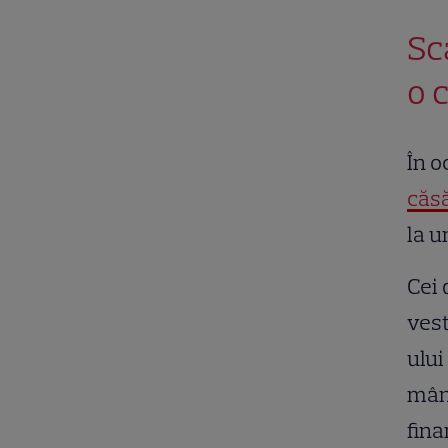
Sca
o 
În o
căsă
la u
Cei 
vest
ului
mânc
fina