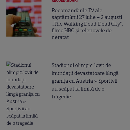
RECOMANDĂRI
Recomandările TV ale
săptămânii 27 iulie – 2 august!
„The Walking Dead: Dead City”,
filme HBO și telenovele de
neratat
Stadionul olimpic, lovit de
inundații devastatoare lângă
granița cu Austria » Sportivii
au scăpat la limită de o
tragedie