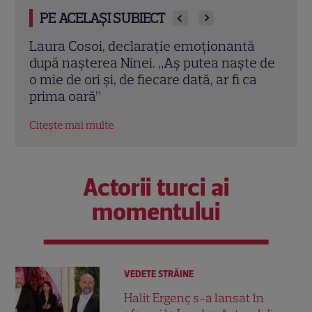
PE ACELAȘI SUBIECT
ă
Jennifer Aniston și Courteney Cox,
Emma
e de
vacanță de lux în Mallorca alături de
nu a 
a
Pedro Pascal. Imagini spectaculoase
Robe
Citește mai multe
Citeș
Actorii turci ai
momentului
VEDETE STRĂINE
Halit Ergenç s-a lansat în