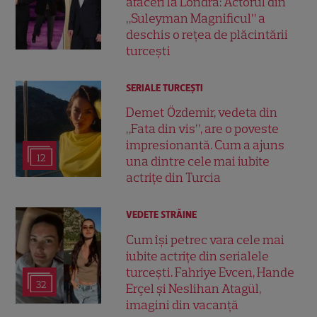
afaceri la Londra: Actorul din
„Suleyman Magnificul” a
deschis o rețea de plăcintării
turcești
SERIALE TURCEŞTI
Demet Özdemir, vedeta din
„Fata din vis”, are o poveste
impresionantă. Cum a ajuns
12
una dintre cele mai iubite
actrițe din Turcia
VEDETE STRĂINE
Cum își petrec vara cele mai
iubite actrițe din serialele
turcești. Fahriye Evcen, Hande
32
Erçel și Neslihan Atagül,
imagini din vacanță