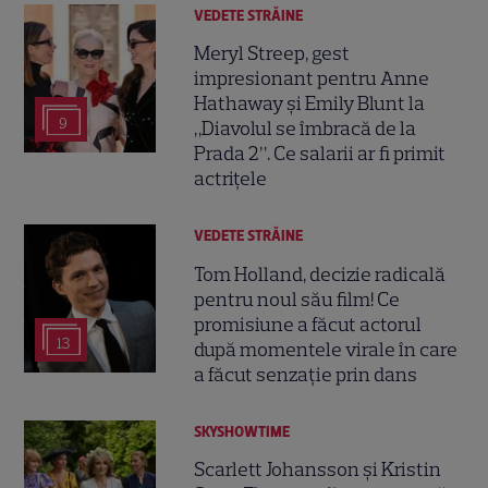
VEDETE STRĂINE
Meryl Streep, gest
impresionant pentru Anne
Hathaway și Emily Blunt la
9
„Diavolul se îmbracă de la
Prada 2”. Ce salarii ar fi primit
actrițele
VEDETE STRĂINE
Tom Holland, decizie radicală
pentru noul său film! Ce
promisiune a făcut actorul
13
după momentele virale în care
a făcut senzație prin dans
SKYSHOWTIME
Scarlett Johansson și Kristin