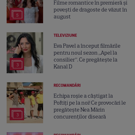
Filme romantice în premieră și
povești de dragoste de văzut în
5
august
TELEVIZIUNE
Eva Pavel a început filmările
pentru noul sezon „Apel la
consilier”. Ce pregătește la
3
Kanal D
RECOMANDĂRI
Echipa roșie a câștigat la
Poftiți pe la noi! Ce provocări le
pregătește Nea Mărin
3
concurenților diseară