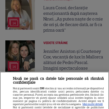
Laura Cosoi, declarație
emoționantă după nașterea
Ninei. „Aș putea naște de o mie
14
de ori și, de fiecare dată, ar fi ca
prima oară”
VEDETE STRĂINE
Jennifer Aniston și Courteney
Cox, vacanță de lux în Mallorca
alături de Pedro Pascal.
14
Imagini spectaculoase
Nouă ne pasă ca datele tale personale să rămână
confidențiale
VEDETE STRĂINE
Noi și partenerii noștri
596
stocăm și/sau accesăm informații pe dispozitivul
Emma Roberts s-a căsătorit,
dvs., precum identificatorii cookie unici pentru prelucrarea datelor cu
caracter personal. Puteți accepta sau gestiona preferințele dvs. făcând clic
dar tatăl ei nu a fost la nuntă.
mai jos, respectiv vă puteți opune utilizării unui interes legitim în orice
moment pe pagina cu politica de confidențialitate. Aceste alegeri vor fi
Prima reacție a lui Eric Roberts
raportate partenerilor noștri și nu vă vor afecta navigarea.
Mai multe detalii
9
Noi si partenerii nostri (retelele de socializare si agentiile de publicitate
după ceremonie