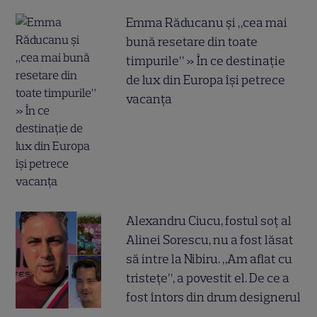
Emma Răducanu și „cea mai
bună resetare din toate
timpurile” » În ce destinație
de lux din Europa își petrece
vacanța
Alexandru Ciucu, fostul soț al
Alinei Sorescu, nu a fost lăsat
să intre la Nibiru. „Am aflat cu
tristețe”, a povestit el. De ce a
fost întors din drum designerul