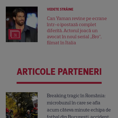
VEDETE STRĂINE
Can Yaman revine pe ecrane
într-o ipostază complet
diferită. Actorul joacă un
31
avocat în noul serial „Bro”,
filmat în Italia
ARTICOLE PARTENERI
Breaking tragic în România:
microbuzul în care se afla
acum câteva minute echipa de
fotbal din București, accident