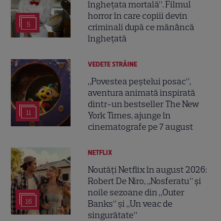
înghețata mortală”. Filmul
horror în care copiii devin
5
criminali după ce mănâncă
înghețată
VEDETE STRĂINE
„Povestea peștelui posac”,
aventura animată inspirată
dintr-un bestseller The New
11
York Times, ajunge în
cinematografe pe 7 august
NETFLIX
Noutăți Netflix în august 2026:
Robert De Niro, „Nosferatu” și
noile sezoane din „Outer
16
Banks” și „Un veac de
singurătate”