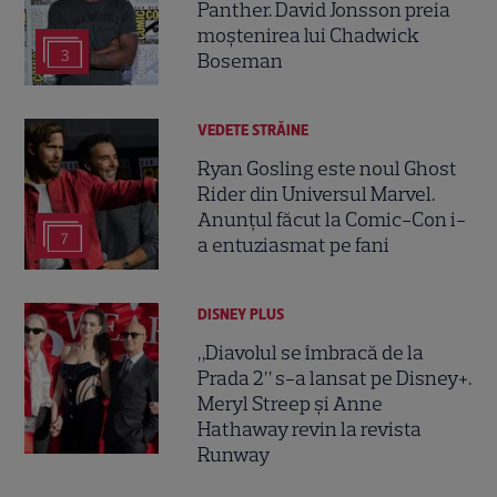
Panther. David Jonsson preia
moștenirea lui Chadwick
3
Boseman
VEDETE STRĂINE
Ryan Gosling este noul Ghost
Rider din Universul Marvel.
Anunțul făcut la Comic-Con i-
7
a entuziasmat pe fani
DISNEY PLUS
„Diavolul se îmbracă de la
Prada 2” s-a lansat pe Disney+.
Meryl Streep și Anne
Hathaway revin la revista
Runway