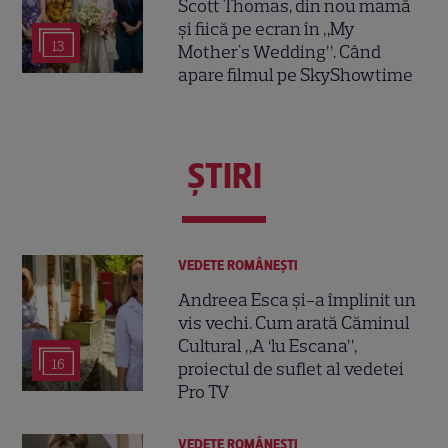
Scott Thomas, din nou mamă
și fiică pe ecran în „My
13
Mother's Wedding”. Când
apare filmul pe SkyShowtime
ŞTIRI
VEDETE ROMÂNEŞTI
Andreea Esca și-a împlinit un
vis vechi. Cum arată Căminul
Cultural „A ‘lu Escana”,
16
proiectul de suflet al vedetei
Pro TV
VEDETE ROMÂNEŞTI