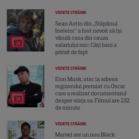
VEDETE STRĂINE
Sean Astin din „Stăpânul
Inelelor” a fost nevoit să își
vândă casa din cauza
14
salariului mic: Câți bani a
primit de fapt
VEDETE STRĂINE
Elon Musk, atac la adresa
regizorului premiat cu Oscar
care a realizat documentarul
14
despre viața sa. Filmul are 232
de minute
VEDETE STRĂINE
Marvel are un nou Black