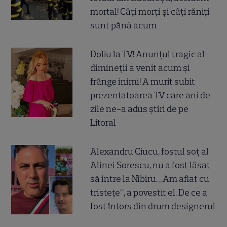
mortal! Câți morți și câți răniți
sunt până acum
Doliu la TV! Anunțul tragic al
dimineții a venit acum și
frânge inimi! A murit subit
prezentatoarea TV care ani de
zile ne-a adus știri de pe
Litoral
Alexandru Ciucu, fostul soț al
Alinei Sorescu, nu a fost lăsat
să intre la Nibiru. „Am aflat cu
tristețe”, a povestit el. De ce a
fost întors din drum designerul