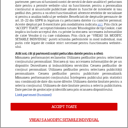
partenere, precum si furnizorii nostri de servicii de date analitice) prelucram
date pentru a permite website-ului sa functioneze, pentru a personaliza
continutul si anunturile publicitare afisate in functie de interesele si/sau
profilul dvs., pentru a va oferi functionalitati aferente retelelor de socializare
si pentru a analiza traficul pe website. Beneficiati de drepturile prevazute de
NU RATA!
art. 15-22 din GDPR in legatura cu prelucrarea datelor cu caracter personal.
Aceste drepturi pot fi exercitate prin modalitatea indicata
aici
. Prin click pe
A apărut revista TV Satelit nr.
“ACCEPT TOATE”, acceptati folosirea tuturor Tehnologiilor de tip Cookie, care
implica inclusiv acceptul dvs. cu privire la stocarea/accesarea informatiilor
16! Eda Marcus, Irina Rimes și
de catre Vendor-ii cu care colaboram. Prin click pe “VREAU SA MODIFIC
ghidul TV complet pentru 14
SETARILE INDIVIDUAL” puteti schimba preferintele in mod individual, mai
putin cele legate de cookie strict necesare pentru functionarea website-
zile
ului.
Atât noi, cât și partenerii noștri prelucrăm datele pentru a oferi:
Măsurarea performanței reclamelor. Utilizarea profilurilor pentru selectarea
conținutului personalizat. Stocarea și/sau accesarea informațiilor de pe un
VEDETE STRĂINE
dispozitiv. Dezvoltarea și îmbunătățirea serviciilor. Crearea profilurilor de
conținut personalizat. Utilizarea profilurilor pentru selectarea publicității
Vedetele de la Hollywood care
personalizate. Crearea profilurilor pentru publicitate personalizată.
Măsurarea performanței conținutului. Înțelegerea publicului prin statistici
nu s-au căsătorit niciodată. De
sau combinații de date din surse diferite. Utilizarea datelor limitate pentru a
selecta conținutul. Utilizarea de date limitate pentru a selecta publicitatea.
ce Leonardo DiCaprio și
Date precise de geolocație și identificarea prin scanarea dispozitivului.
Charlize Theron au evitat
Listă parteneri (furnizori)
altarul
ACCEPT TOATE
VEDETE ROMÂNEŞTI
VREAU SA MODIFIC SETARILE INDIVIDUAL
Vedete din România care au