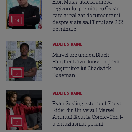
Elon Musk, atac la adresa
regizorului premiat cu Oscar
care a realizat documentarul
14
despre viața sa. Filmul are 232
de minute
VEDETE STRĂINE
Marvel are un nou Black
Panther. David Jonsson preia
moștenirea lui Chadwick
3
Boseman
VEDETE STRĂINE
Ryan Gosling este noul Ghost
Rider din Universul Marvel.
Anunțul făcut la Comic-Con i-
7
a entuziasmat pe fani