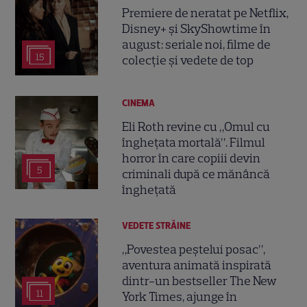
Premiere de neratat pe Netflix,
Disney+ și SkyShowtime în
august: seriale noi, filme de
15
colecție și vedete de top
CINEMA
Eli Roth revine cu „Omul cu
înghețata mortală”. Filmul
horror în care copiii devin
5
criminali după ce mănâncă
înghețată
VEDETE STRĂINE
„Povestea peștelui posac”,
aventura animată inspirată
dintr-un bestseller The New
11
York Times, ajunge în