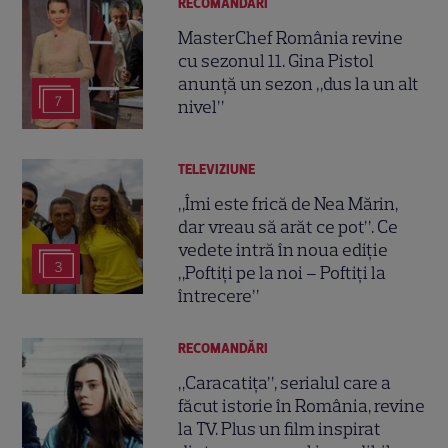
RECOMANDĂRI
MasterChef România revine
cu sezonul 11. Gina Pistol
anunță un sezon „dus la un alt
7
nivel”
TELEVIZIUNE
„Îmi este frică de Nea Mărin,
dar vreau să arăt ce pot”. Ce
vedete intră în noua ediție
3
„Poftiți pe la noi – Poftiți la
întrecere”
RECOMANDĂRI
„Caracatița”, serialul care a
făcut istorie în România, revine
la TV. Plus un film inspirat