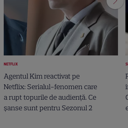
NETFLIX
S
Agentul Kim reactivat pe
Netflix: Serialul-fenomen care
a rupt topurile de audiență. Ce
șanse sunt pentru Sezonul 2