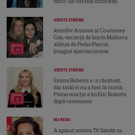
dintr-un caz real incredibil
VEDETE STRĂINE
Jennifer Aniston și Courteney
Cox, vacanță de lux în Mallorca
alături de Pedro Pascal.
14
Imagini spectaculoase
VEDETE STRĂINE
Emma Roberts s-a căsătorit,
dar tatăl ei nu a fost la nuntă.
Prima reacție a lui Eric Roberts
9
după ceremonie
NU RATA!
A apărut revista TV Satelit nr.