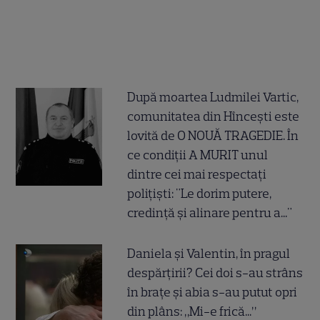
După moartea Ludmilei Vartic,
comunitatea din Hîncești este
lovită de O NOUĂ TRAGEDIE. În
ce condiții A MURIT unul
dintre cei mai respectați
polițiști: "Le dorim putere,
credință și alinare pentru a..."
Daniela și Valentin, în pragul
despărțirii? Cei doi s-au strâns
în brațe și abia s-au putut opri
din plâns: „Mi-e frică...”