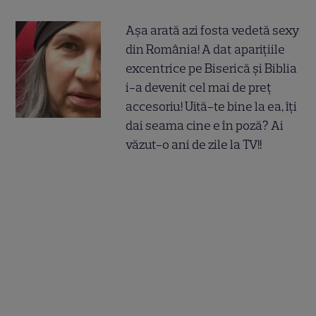
Așa arată azi fosta vedetă sexy
din România! A dat aparițiile
excentrice pe Biserică și Biblia
i-a devenit cel mai de preț
accesoriu! Uită-te bine la ea, îți
dai seama cine e în poză? Ai
văzut-o ani de zile la TV!!