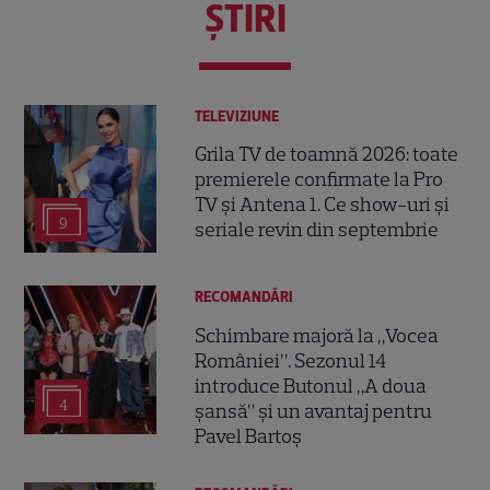
ŞTIRI
TELEVIZIUNE
Grila TV de toamnă 2026: toate
premierele confirmate la Pro
TV și Antena 1. Ce show-uri și
9
seriale revin din septembrie
RECOMANDĂRI
Schimbare majoră la „Vocea
României”. Sezonul 14
introduce Butonul „A doua
4
șansă” și un avantaj pentru
Pavel Bartoș