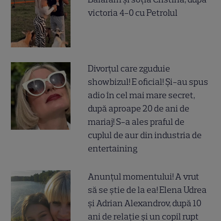
victoria 4-0 cu Petrolul
Divorțul care zguduie
showbizul! E oficial! Și-au spus
adio în cel mai mare secret,
după aproape 20 de ani de
mariaj! S-a ales praful de
cuplul de aur din industria de
entertaining
Anunțul momentului! A vrut
să se știe de la ea! Elena Udrea
și Adrian Alexandrov, după 10
ani de relație și un copil rupt