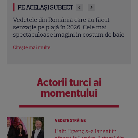
PE ACELAȘI SUBIECT
.
Vedetele din România care au făcut
Miha
ltă
senzație pe plajă în 2026. Cele mai
Pove
spectaculoase imagini în costum de baie
vede
Bau
Citește mai multe
Citeș
Actorii turci ai
momentului
VEDETE STRĂINE
Halit Ergenç s-a lansat în