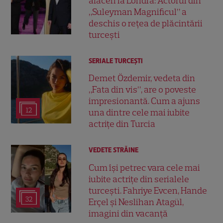
afaceri la Londra: Actorul din
„Suleyman Magnificul” a
deschis o rețea de plăcintării
turcești
SERIALE TURCEŞTI
Demet Özdemir, vedeta din
„Fata din vis”, are o poveste
impresionantă. Cum a ajuns
12
una dintre cele mai iubite
actrițe din Turcia
VEDETE STRĂINE
Cum își petrec vara cele mai
iubite actrițe din serialele
turcești. Fahriye Evcen, Hande
32
Erçel și Neslihan Atagül,
imagini din vacanță