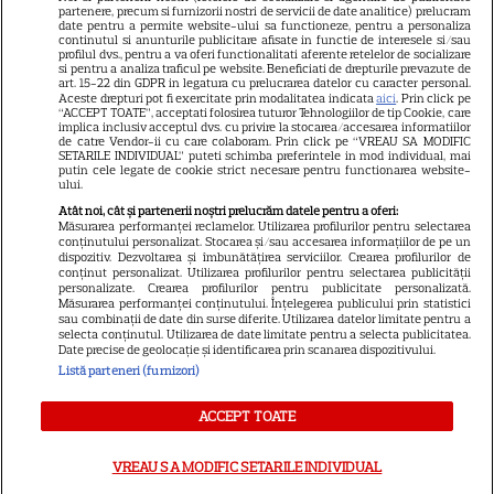
Avantaje
partenere, precum si furnizorii nostri de servicii de date analitice) prelucram
date pentru a permite website-ului sa functioneze, pentru a personaliza
Elle
continutul si anunturile publicitare afisate in functie de interesele si/sau
profilul dvs., pentru a va oferi functionalitati aferente retelelor de socializare
Unica
si pentru a analiza traficul pe website. Beneficiati de drepturile prevazute de
art. 15-22 din GDPR in legatura cu prelucrarea datelor cu caracter personal.
Retete practice
Aceste drepturi pot fi exercitate prin modalitatea indicata
aici
. Prin click pe
“ACCEPT TOATE”, acceptati folosirea tuturor Tehnologiilor de tip Cookie, care
implica inclusiv acceptul dvs. cu privire la stocarea/accesarea informatiilor
de catre Vendor-ii cu care colaboram. Prin click pe “VREAU SA MODIFIC
SETARILE INDIVIDUAL” puteti schimba preferintele in mod individual, mai
URMĂREȘTE-NE PE
putin cele legate de cookie strict necesare pentru functionarea website-
ului.
Atât noi, cât și partenerii noștri prelucrăm datele pentru a oferi:
Măsurarea performanței reclamelor. Utilizarea profilurilor pentru selectarea
conținutului personalizat. Stocarea și/sau accesarea informațiilor de pe un
dispozitiv. Dezvoltarea și îmbunătățirea serviciilor. Crearea profilurilor de
conținut personalizat. Utilizarea profilurilor pentru selectarea publicității
Copyright
2026
Ringier Romania – Toate Drepturile rezervate
personalizate. Crearea profilurilor pentru publicitate personalizată.
Măsurarea performanței conținutului. Înțelegerea publicului prin statistici
sau combinații de date din surse diferite. Utilizarea datelor limitate pentru a
selecta conținutul. Utilizarea de date limitate pentru a selecta publicitatea.
Date precise de geolocație și identificarea prin scanarea dispozitivului.
Listă parteneri (furnizori)
Pariază responsabil! Decizia ONJN nr. 821/25.09.2025.
Jocurile de noroc sunt interzise minorilor.
ACCEPT TOATE
VREAU SA MODIFIC SETARILE INDIVIDUAL