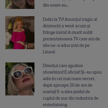
din soare au...
Doliu la TV! Anunțul tragic al
dimineții a venit acum și
frânge inimi! A murit subit
prezentatoarea TV care ani de
zile ne-a adus știri de pe
Litoral
Divorțul care zguduie
showbizul! E oficial! Și-au spus
adio în cel mai mare secret,
după aproape 20 de ani de
mariaj! S-a ales praful de
cuplul de aur din industria de
entertaining