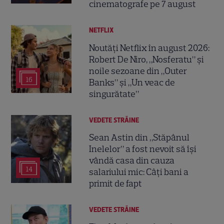
cinematografe pe 7 august
NETFLIX
Noutăți Netflix în august 2026:
Robert De Niro, „Nosferatu” și
noile sezoane din „Outer
16
Banks” și „Un veac de
singurătate”
VEDETE STRĂINE
Sean Astin din „Stăpânul
Inelelor” a fost nevoit să își
vândă casa din cauza
14
salariului mic: Câți bani a
primit de fapt
VEDETE STRĂINE