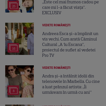
„Este cel mai frumos cadou pe
25
care mi l-a făcut viața”.
EXCLUSIV
VEDETE ROMÂNEŞTI
Andreea Esca și-a împlinit un
vis vechi. Cum arată Căminul
Cultural „A ‘lu Escana”,
16
proiectul de suflet al vedetei
Pro TV
VEDETE ROMÂNEŞTI
Andra și-a întâlnit idolii din
telenovele în Marbella. Cu cine
a luat prânzul artista: „Îi
8
urmăream în urmă cu ani”