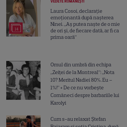
VEDETE ROMÂNEŞTI
Laura Cosoi, declarație
emoționantă după nașterea
Ninei. „Aș putea naște de o mie
14
de ori și, de fiecare dată, ar fi ca
prima oară”
Omul din umbră din echipa
„Zeiței de la Montreal”: „Nota
10? Meritul Nadiei 80%. Eu –
1%!” + De ce nu vorbește
Comăneci despre barbariile lui
Karolyi
Cum s-au relaxat Ștefan
Baiaram și soția Cristina, după